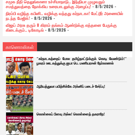
சமூக நீதி தெலுங்கானா உச்சிமாநாடு.. இந்தியா முழுவதும்
சமத்துவத்தை நோக்கிய உரையாடலுக்கு அழைப்பு!
- 8/5/2026
-
நிரம்பி வழிந்த கபினி.. வழிக்கு வந்தது கர்நாடகா! மேட்டூர் அணையில்
நடந்த மேஜிக்!
- 8/5/2026
-
விஜய் அரசு தரும் 8 கிராம் தங்கம் ஆண்டுக்கு எத்தனை பேருக்கு
கிடைக்கும்.. டிகோடிங்
- 8/5/2026
-
காணொலிகள்
"கர்நாடகத்தைப் போல தமிழ்நாட்டுக்குக் கொடி வேண்டும்!"
ழகரம் ஊடகத்துக்கு ஐயா பெ. மணியரசன் நோ்காணல்
ஆரியத்துவா பயிற்சிக்கே அக்னிப் படைச் சேர்ப்பு!
கொள்கைப் பிளவு அல்ல! கொள்ளைத் தகராறே!