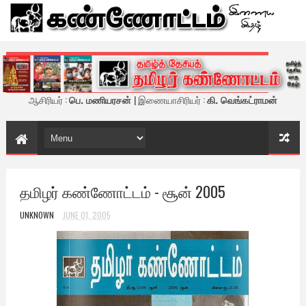
கண்ணோட்டம் - இணைய இதழ்
ஆசிரியர் :
பெ. மணியரசன்
| இணையாசிரியர் :
கி. வெங்கட்ராமன்
தமிழர் கண்ணோட்டம் - சூன் 2005
UNKNOWN
JUNE 01, 2005