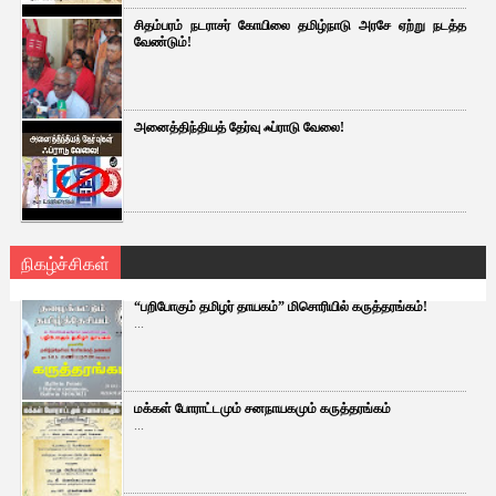
சிதம்பரம் நடராசர் கோயிலை தமிழ்நாடு அரசே ஏற்று நடத்த
வேண்டும்!
அனைத்திந்தியத் தேர்வு ஃப்ராடு வேலை!
நிகழ்ச்சிகள்
“பறிபோகும் தமிழர் தாயகம்” மிசொரியில் கருத்தரங்கம்!
...
மக்கள் போராட்டமும் சனநாயகமும் கருத்தரங்கம்
...