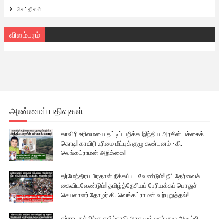
செய்திகள்
விளம்பரம்
அண்மைப் பதிவுகள்
காவிரி உரிமையை தட்டிப் பறிக்க இந்திய அரசின் பச்சைக்
கொடி! காவிரி உரிமை மீட்புக் குழு கண்டனம் - கி.
வெங்கட்ராமன் அறிக்கை!
தர்மேந்திரப் பிரதான் நீக்கப்பட வேண்டும்! நீட் தேர்வைக்
கைவிடவேண்டும்! தமிழ்த்தேசியப் பேரியக்கப் பொதுச்
செயலாளர் தோழர் கி. வெங்கட்ராமன் வற்புறுத்தல்!
கர்நாடகத்திற்கு தமிழ்நாடு அரசு வல்லுநர் குழு அனுப்பி