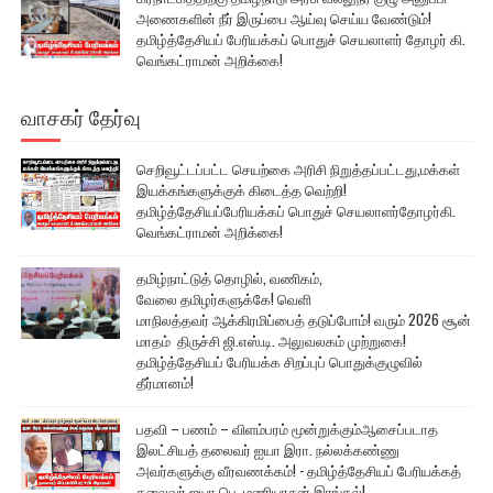
அணைகளின் நீர் இருப்பை ஆய்வு செய்ய வேண்டும்!
தமிழ்த்தேசியப் பேரியக்கப் பொதுச் செயலாளர் தோழர் கி.
வெங்கட்ராமன் அறிக்கை!
வாசகர் தேர்வு
செறிவூட்டப்பட்ட செயற்கை அரிசி நிறுத்தப்பட்டது,மக்கள்
இயக்கங்களுக்குக் கிடைத்த வெற்றி!
தமிழ்த்தேசியப்பேரியக்கப் பொதுச் செயலாளர்தோழர்கி.
வெங்கட்ராமன் அறிக்கை!
தமிழ்நாட்டுத் தொழில், வணிகம்,
வேலை தமிழர்களுக்கே! வெளி
மாநிலத்தவர் ஆக்கிரமிப்பைத் தடுப்போம்! வரும் 2026 சூன்
மாதம் திருச்சி ஜி.எஸ்.டி. அலுவலகம் முற்றுகை!
தமிழ்த்தேசியப் பேரியக்க சிறப்புப் பொதுக்குழுவில்
தீர்மானம்!
பதவி – பணம் – விளம்பரம் மூன்றுக்கும்ஆசைப்படாத
இலட்சியத் தலைவர் ஐயா இரா. நல்லக்கண்ணு
அவர்களுக்கு வீரவணக்கம்! - தமிழ்த்தேசியப் பேரியக்கத்
தலைவர் ஐயா பெ. மணியரசன் இரங்கல்!