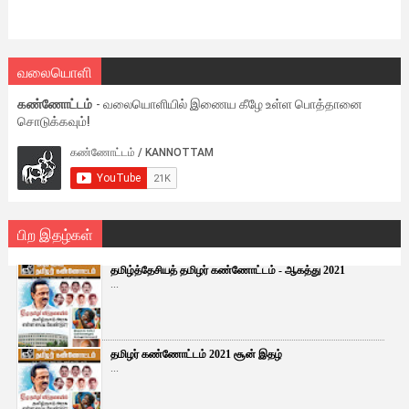
வலையொளி
கண்ணோட்டம்
- வலையொளியில் இணைய கீழே உள்ள பொத்தானை
சொடுக்கவும்!
பிற இதழ்கள்
தமிழ்த்தேசியத் தமிழர் கண்ணோட்டம் - ஆகத்து 2021
...
தமிழர் கண்ணோட்டம் 2021 சூன் இதழ்
...