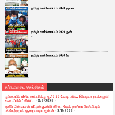
தமிழர் கண்ணோட்டம் 2020 சூலை
...
தமிழர் கண்ணோட்டம் 2020 சூன்
...
தமிழர் கண்ணோட்டம் 2020 மே
...
தற்போதைய செய்திகள்
குப்பையில் வீசிய லாட்டரிக்கு ரூ.10.90 கோடி பரிசு.. இப்படியா நடக்கனும்!
கடைசியில் ட்விஸ்ட்..
- 8/6/2026
-
ஷகிப் அல் ஹசன் வீட்டில் குண்டு வீச்சு.. ஷேக் ஹசீனா பிரஸ்மீட்டில்
பங்கேற்றதால் சூறையாடிய கும்பல்
- 8/6/2026
-