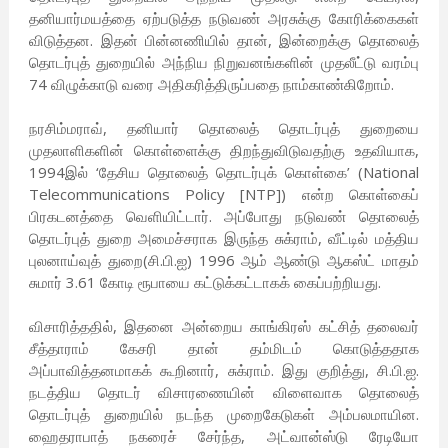
தனியார்மயத்தை ஏற்படுத்த நடுவண் அரசுக்கு கோரிக்கைகள்
விடுத்தன. இதன் பின்னணியில் தான், இன்றைக்கு தொலைத்
தொடர்புத் துறையில் அந்நிய நிறுவனங்களின் முதலீட்டு வரம்பு
74 விழுக்காடு வரை அதிகரித்திருப்பதை நாம்காண்கிறோம்.
நரசிம்மராவ், தனியார் தொலைத் தொடர்புத் துறையை
முதலாளிகளின் கொள்ளைக்கு திறந்துவிடுவதற்கு உதவியாக,
1994இல் ‘தேசிய தொலைத் தொடர்புக் கொள்கை’ (National
Telecommunications Policy [NTP]) என்ற கொள்கைப்
பிரகடனத்தை வெளியிட்டார். அப்போது நடுவண் தொலைத்
தொடர்புத் துறை அமைச்சராக இருந்த சுக்ராம், வீட்டில் மத்திய
புலனாய்வுத் துறை(சி.பி.ஐ) 1996 ஆம் ஆண்டு ஆகஸ்ட் மாதம்
சுமார் 3.61 கோடி ரூபாயை கட்டுக்கட்டாகக் கைப்பற்றியது.
விசாரித்ததில், இதனை அன்றைய காங்கிரஸ் கட்சித் தலைவர்
சீத்தாராம் கேசரி தான் தம்மிடம் கொடுத்ததாக
அப்பாவித்தனமாகக் கூறினார், சுக்ராம். இது குறித்து, சி.பி.ஐ.
நடத்திய தொடர் விசாரணையின் விளைவாக தொலைத்
தொடர்புத் துறையில் நடந்த முறைகேடுகள் அம்பலமாயின.
ஹைதராபாத் நகரைச் சேர்ந்த, அட்வான்ஸ்டு ரேடியோ