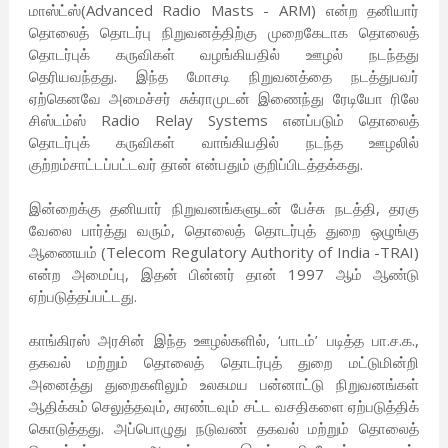
மாஸ்ட்ஸ்(Advanced Radio Masts - ARM) என்ற தனியார்
தொலைத் தொடர்பு நிறுவனத்திற்கு முறைகேடாக தொலைத்
தொடர்புக் கருவிகள் வழங்கியதில் ஊழல் நடந்தது
தெரியவந்தது. இந்த மோசடி நிறுவனத்தை நடத்துபவர்
ஏற்கெனவே அமைச்சர் சுக்ராமுடன் இணைந்து ரேடியோ ரிலே
சிஸ்டம்ஸ் Radio Relay Systems எனப்படும் தொலைத்
தொடர்புக் கருவிகள் வாங்கியதில் நடந்த ஊழலில்
குற்றம்சாட்டப்பட்டவர் தான் என்பதும் குறிப்பிடத்தக்கது.
இன்றைக்கு தனியார் நிறுவனங்களுடன் பேச்சு நடத்தி, தரகு
வேலை பார்த்து வரும், தொலைத் தொடர்புத் துறை ஒழுங்கு
ஆணையம் (Telecom Regulatory Authority of India -TRAI)
என்ற அமைப்பு, இதன் பின்னர் தான் 1997 ஆம் ஆண்டு
ஏற்படுத்தப்பட்டது.
காங்கிரஸ் அரசின் இந்த ஊழல்களில், ‘பாடம்’ படித்த பா.ச.க.,
தகவல் மற்றும் தொலைத் தொடர்புத் துறை மட்டுமின்றி
அனைத்து துறைகளிலும் உலகமய பன்னாட்டு நிறுவனங்கள்
ஆதிக்கம் செலுத்தவும், சுரண்டவும் சட்ட வசதிகளை ஏற்படுத்திக்
கொடுத்தது. அப்பொழுது நடுவண் தகவல் மற்றும் தொலைத்