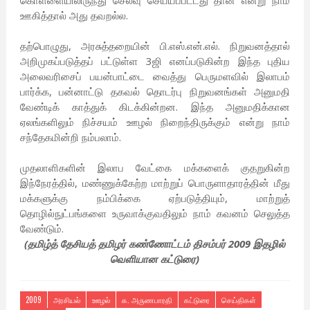
கொள்ளையிலிருந்து செலவு செய்யப்பட்டது தான் என்று நாம்
ஊகித்தால் அது தவறல்ல.
தற்பொழுது, அரசுத்தறையின் பி.எஸ்.என்.எல். நிறுவனத்தால்
அறிமுகப்படுத்தப் பட்டுள்ள 3ஜி எனப்படுகின்ற இந்த புதிய
அலைவரிசைப் பயன்பாட்டை வைத்து பெருமளவில் இலாபம்
பார்க்க, பன்னாட்டு தகவல் தொடர்பு நிறுவனங்கள் அனுமதி
வேண்டிக் காத்துக் கிடக்கின்றன. இந்த அனுமதிக்கான
ஏலங்களிலும் நிச்சயம் ஊழல் நிறைந்திருக்கும் என்று நாம்
சந்தேகமின்றி நம்பலாம்.
முதலாளிகளின் இலாப வேட்கை மக்களைக் குதறுகின்ற
இந்நேரத்தில், மண்ணுக்கேற்ற மாற்றுப் பொருளாதாரத்தின் மீது
மக்களுக்கு நம்பிக்கை ஏற்படுத்தியும், மாற்றுத்
தொழில்நுட்பங்களை உருவாக்குவதிலும் நாம் கவனம் செலுத்த
வேண்டும்.
(தமிழ்த் தேசியத் தமிழர் கண்ணோட்டம் திசம்பர் 2009 இதழில்
வெளியான கட்டுரை)
2009
அரசியல்
ஊழல்
க. அருணபாரதி
கட்டுரை
செய்திகள்