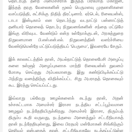
தொடர்புத் தறை அமைச்சராக இருந்த பிரமோத் மகாஜன்,
இந்தத் தரகு வேலைகளின் மூலம் பெருமளவு முதலாளிகளை
வசப்படுத்தி, கட்சிக்கு நிதித் திரட்டினார். ஏர்டெல், ரிலையன்ஸ்,
டாடா இன்டிகாம் என தொடர்ந்து வடநாட்டு பன்னாட்டுத்
தனியார் தொலைத் தொடர்பு நிறுவனங்களின் சந்தை மட்டுமே
இங்கு விரிவுபட வேண்டும் என்ற உள்நோக்குடன், அரசுத்துறை
நிறுவனமான பி.எஸ்.என்.எல். நிறுவனத்தின் வளர்ச்சியை
வேண்டுமென்றே மட்டுப்படுத்தியப் ‘பெருமை’, இவரையே சேரும்.
இக் காலகட்டத்தில் தான், அயல்நாட்டுத் தொலைபேசி அழைப்பு
களை உள்ளூர் அழைப்புகளாக மாற்றி ரிலையன்ஸ் றுவனம்
மோசடி செய்தது அம்பலமானது. இது கண்டுபிடிக்கப்பட்டு
அந்நிறு வனத்திற்கு விதிக்கப்பட்ட சிறு அபராதத் தொகையும்
கூட இரத்து செய்யப்பட்டது.
இவ்வாறு பல்வேறு ஊழல்களைக் கடந்து தான், அதன்
உச்சகட்டமாக அமைச்சர் இராசா நடத்திய சட்டப்பூர்வமான
ஊழலும் நடந்தேறியிருக்கிறது. அமைச்சர் இராசா, திரும்பத்
திரும்ப கூறி வருவது, நடந்தவை அனைத்தும் சட்டரீதியாகத்
தான் நடந்தேறியுள்ளது, இவை பிரதமர் மன்மோகன் சிங்கிற்கும்
தெரியும் என்பதைத் தான். சட்டரீதியாகவே நடத்தப்பட்டுள்ள