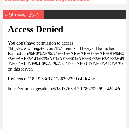
தற்போதைய இதழ்..