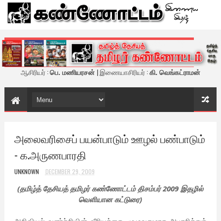
கண்ணோட்டம் - இணைய இதழ்
ஆசிரியர் :
பெ. மணியரசன்
| இணையாசிரியர் :
கி. வெங்கட்ராமன்
அலைவரிசைப் பயன்பாடும் ஊழல் பண்பாடும்
- க.அருணபாரதி
UNKNOWN
DECEMBER 29, 2009
(தமிழ்த் தேசியத் தமிழர் கண்ணோட்டம் திசம்பர் 2009 இதழில்
வெளியான கட்டுரை)