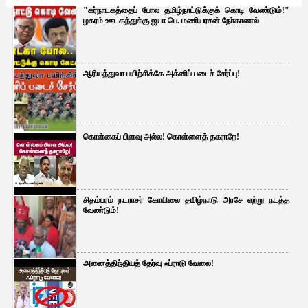
"கர்நாடகத்தைப் போல தமிழ்நாட்டுக்குக் கொடி வேண்டும்!"
ழகரம் ஊடகத்துக்கு ஐயா பெ. மணியரசன் நோ்காணல்
ஆரியத்துவா பயிற்சிக்கே அக்னிப் படைச் சேர்ப்பு!
கொள்கைப் பிளவு அல்ல! கொள்ளைத் தகராறே!
சிதம்பரம் நடராசர் கோயிலை தமிழ்நாடு அரசே ஏற்று நடத்த
வேண்டும்!
அனைத்திந்தியத் தேர்வு ஃப்ராடு வேலை!