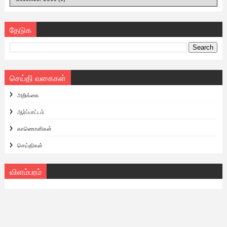
தேடுக
செய்தி வகைகள்
அறிக்கை
ஆர்ப்பாட்டம்
காணொளிகள்
செய்திகள்
விளம்பரம்