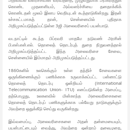
அறிவியல் வளர்ச்சியின் வீரியத்தை, முழுவதுமாக அபகரித்துக்
கொண்ட முதலாளியம், அவ்வளர்ச்சியை தனதாக்கிக்
கொண்டதன் மூலம் இலாப வெறியுடன் கூத்தாடுகின்றது. இதன்
உச்சகட்டமாகத் தான், சென்னையில் புதிதாக
அறிமுகப்படுத்தப்பட்டுள்ள 3ஜி அலைவரிசைப் பயன்பாடு.
வடநாட்டில் கடந்த பிப்ரவரி மாதமே நடுவண் அரசின்
பி.எஸ்.என்.எல். தொலைத் தொடர்புத் துறை நிறுவனத்தால்
அறிமுகப்படுத்தப்பட்ட இந்த அலைவரிசை சேவை,
சென்னையில் இம்மாதம் அறிமுகப்படுத்தப்பட்டது.
1860களில் உலகெங்கும் உள்ள தந்திச் சேவைகளை
ஒருங்கிணைக்கும் பணிக்காக உருவாக்கப்பட்ட பன்னாட்டு
தொலைத் தொடர்பு ஒன்றியம் (International
Telecommunication Union- ITU) எனப்படுகின்ற அமைப்பு,
தற்பொழுது, உலகளவில் மின்காந்த அலைவரிசைகளை
தொலைத் தொடர்புப் பணிகளுக்காக பல்வேறு நாடுகளுக்கும்
அவற்றை ஒதுக்கீடு செய்து வருகின்றது.
இவ்வமைப்பு, அலைவரிசைகளை அதன் தன்மையையும்,
பயன்பாட்டையும் வைத்து, அவற்றை ஒன்றாம் தலைமுறை,