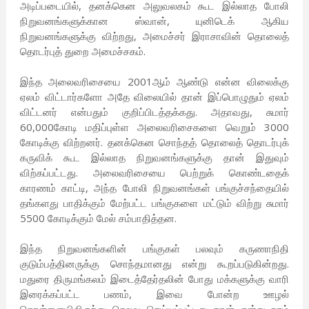
அடிப்படையில், தனக்கென அலுவலகம் கூட இல்லாத போலி
நிறுவனங்களுக்கான ஸ்வான், யுனிடெக் ஆகிய
நிறுவனங்களுக்கு விற்றது, அமைச்சர் இராசாவின் தொலைத்
தொடர்புத் துறை அமைச்சகம்.
இந்த அலைவரிசையை 2001ஆம் ஆண்டு என்ன விலைக்கு
ஏலம் விட்டார்களோ அதே விலையில் தான் இப்பொழுதும் ஏலம்
விட்டனர் என்பதும் குறிப்பிடத்தக்கது. அதாவது, சுமார்
60,000கோடி மதிப்புள்ள அலைவரிசைகளை வெறும் 3000
கோடிக்கு விற்றனர். தனக்கென சொந்தத் தொலைத் தொடர்புக்
கருவிக் கூட இல்லாத நிறுவனங்களுக்கு தான் இதுவும்
விற்கப்பட்டது. அலைவரிசையை பெற்றுக் கொண்டதைக்
காரணம் காட்டி, அந்த போலி நிறுவனங்கள் பங்குச்சந்தையில்
தங்களது பாதிக்கும் மேற்பட்ட பங்குகளை மட்டும் விற்று சுமார்
5500 கோடிக்கும் மேல் சம்பாதித்தன.
இந்த நிறுவனங்களின் பங்குகள் பலவும் கருணாநிதி
குடும்பத்தினருக்கு சொந்தமானது என்று கூறப்படுகின்றது.
மதுரை திருமங்கலம் இடைத்தேர்தலின் போது மக்களுக்கு வாரி
இரைக்கப்பட்ட பணம், இவை போன்ற ஊழல்