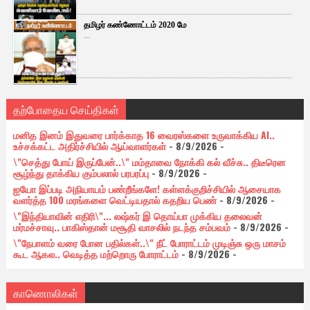
தமிழர் கண்ணோட்டம் 2020 மே
...
தற்போதைய செய்திகள்
மனித இனம் இதுவரை பார்க்காத 16 வைரஸ்களை உருவாக்கிய AI..
உச்சக்கட்ட அதிர்ச்சியில் ஆய்வாளர்கள்
- 8/9/2026
-
\"செத்து போய் இருப்பேன்..\" மம்தாவை நோக்கி கல் வீச்சு.. திடீரென
சூழ்ந்து தாக்கிய கும்பலால் பரபரப்பு
- 8/9/2026
-
ஐயோ இப்படி அநியாயம் பண்றீங்களே! கள்ளக்குறிச்சியில் ஆசையாக
வளர்த்த 100 மரங்களை வெட்டியதால் கதறிய பெண்
- 8/9/2026
-
\"இந்தியாவின் எதிரி\"... லஷ்கர் இ தொய்பா முக்கிய தலைவன்
மர்மச்சாவு.. பாகிஸ்தான் மசூதி வாசலில் நடந்த சம்பவம்
- 8/9/2026
-
\"நேபாளம் வரை போன பதில்கள்..\" நீட் போராட்டம் முடிஞ்சு ஒரு மாசம்
கூட ஆகல.. வெடித்த மற்றொரு போராட்டம்
- 8/9/2026
-
காணொலிகள்