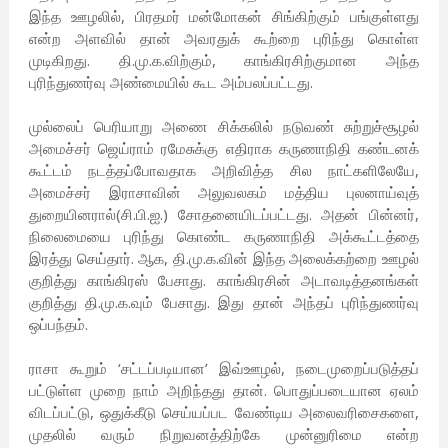
இந்த ஊழலில், பிரதமர் மன்மோகன் சிங்கிற்கும் பங்குள்ளது
என்ற அளவில் தான் அவரதுக் கூற்றை புரிந்து கொள்ள
முடிகிறது. தி.மு.க.விற்கும், காங்கிரசிற்குமான அந்த
புரிந்துணர்வு அண்மையில் கூட அம்பலப்பட்டது.
முல்லைப் பெரியாறு அணை சிக்கலில் நடுவண் சுற்றுச்சூழல்
அமைச்சர் ஜெய்ராம் ரமேசுக்கு எதிராக கருணாநிதி கண்டனக்
கூட்டம் நடத்தப்போவதாக அறிவித்த சில நாட்களிலேயே,
அமைச்சர் இராசாவின் அலுவலகம் மத்திய புலனாய்வுத்
துறையினரால்(சி.பி.ஐ.) சோதனையிடப்பட்டது. அதன் பின்னர்,
நிலைமையை புரிந்து கொண்ட கருணாநிதி அக்கூட்டத்தை
இரத்து செய்தார். ஆக, தி.மு.க.வின் இந்த அலைக்கற்றை ஊழல்
குறித்து காங்கிரஸ் பேசாது. காங்கிரசின் அடாவடித்தனங்கள்
குறித்து தி.மு.க.வும் பேசாது. இது தான் அந்தப் புரிந்துணர்வு
ஒப்பந்தம்.
ராசா கூறும் ‘சட்டப்படியான’ இவ்ஊழல், நடைமுறைப்படுத்தப்
பட்டுள்ள முறை நாம் அறிந்தது தான். பொதுப்படையான ஏலம்
விடப்பட்டு, ஒதுக்கீடு செய்யப்பட வேண்டிய அலைவரிசைகளை,
முதலில் வரும் நிறுவனத்திற்கே முன்னுரிமை என்ற