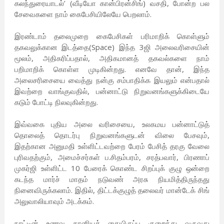
கலந்துரையாடல்’ (வீடியோ கான்பிரன்சிங்) வசதி, போன்ற பல
சேவைகளை நாம் கைபேசியிலேயே பெறலாம்.
இரண்டாம் தலைமுறை கைபேசிகள் பரிமாறிக் கொள்ளும்
தகவலுக்கான இடத்தை(Space) இந்த 3ஜி அலைவரிசையின்
மூலம், அதிகரிப்பதால், அதிகமானத் தகவல்களை நாம்
பறிமாறிக் கொள்ள முடிகின்றது. எனவே தான், இந்த
அலைசரிசையை வைத்து நன்கு சம்பாதிக்க இயலும் என்பதால்
இவற்றை வாங்குவதில், பன்னாட்டு நிறுவனங்களுக்கிடையே
கடும் போட்டி நிலவுகின்றது.
இவ்வகை புதிய அலை வரிசையை, உலகமய பன்னாட்டுத்
தொலைத் தொடர்பு நிறுவனங்களுடன் விலை பேசவும்,
இதற்கான அனுமதி உள்ளிட்டவற்றை பேரம் பேசித் தரகு வேலை
புரிவதற்கும், அமைச்சர்கள் ப.சிதம்பரம், சரத்பவார், பிரணாப்
முகர்ஜி உள்ளிட்ட 10 பேரைக் கொண்ட சிறப்புக் குழு ஒன்றை
கடந்த மார்ச் மாதம் நடுவண் அரசு நியமித்திருந்தது
நினைவிருக்கலாம். இதில், திட்டக்குழுத் தலைவர் மான்டேக் சிங்
அலுவாலியாவும் அடக்கம்.
நாட்டின் உணவு தானியக் கையிருப்பு குறைந்து வருவது