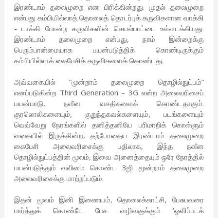
இரண்டாம் தலைமுறை என பிரிக்கின்றது. முதல் தலைமுறை
என்பது கம்பியில்லாத் தொலைத் தொடர்புக் கருவிகளான வாக்கி
- டாக்கி போன்ற கருவிகளின் செயல்பாட்டை உள்ளடக்கியது.
இரண்டாம் தலைமுறை என்பது, நாம் இன்றைக்கு
பெரும்பான்மையாக பயன்படுத்திக் கொண்டிருக்கும்
கம்பியில்லாக் கைபேசிக் கருவிகளைக் கொண்டது.
அவ்வகையில் “மூன்றாம் தலைமுறை தொழில்நுட்பம்”
எனப்படுகின்ற Third Generation – 3G என்ற அலைவரிசைப்
பயன்பாடு, நவீன வசதிகளைக் கொண்டதாகும்.
குரலொலிகளையும், குறுந்தகவல்களையும், படங்களையும்
வெவ்வேறு நேரங்களில் தனித்தனியே பரிமாறிக் கொள்ளும்
வகையில் இருக்கின்ற, தற்போதைய இரண்டாம் தலைமுறை
கைபேசி அலைவரிசைக்கு பதிலாக, இந்த நவீன
தொழில்நுட்பத்தின் மூலம், இவை அனைத்தையும் ஒரே நேரத்தில்
பயன்படுத்தும் வலிமை கொண்ட 3ஜி மூன்றாம் தலைமுறை
அலைவரிசைக்கு மாற்றப்படும்.
இதன் மூலம் இனி இணையம், தொலைக்காட்சி, பேசுபவரை
பார்த்துக் கொண்டே பேச வழிவகுக்கும் ‘ஒளிப்படக்