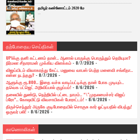
தமிழர் கண்ணோட்டம் 2020 மே
...
தற்போதைய செய்திகள்
UPIக்கு தனி கட்டணம் தான்.. ஆனால் யாருக்கு பொருந்தும் தெரியுமா?
நிர்மலா சீதாராமன் முக்கிய விளக்கம்
- 8/7/2026
-
விஜய்யிடம் விவாகரத்து கேட்ட மனுவை வாபஸ் பெற்ற மனைவி சங்கீதா..
என்ன நடந்தது?
- 8/7/2026
-
ஆளுக்கு ரூ.800.. இதை வச்சு வாடிப்பட்டிக்கு தான் போக முடியும்..
தவெக பட்ஜெட் அறிவிப்பால் குழப்பம்!
- 8/6/2026
-
தலையில் துண்டு, நெற்றியில் பட்டை நாமம்.. “\"முதலமைச்சர் விஜய்
ப்ரோ”.. கோஷமிட்டு விவசாயிகள் போராட்டம்!
- 8/6/2026
-
திருச்செந்தூர் அருகே குடிபோதையில் சொகுசு கார் ஓட்டியதில் விபத்து!
ஒருவர் பலி!
- 8/6/2026
-
காணொலிகள்