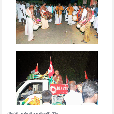
(செய்தி : த.தே.பொ.க.செய்திப் பிரிவு)