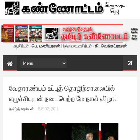
கண்ணோட்டம் - இணைய இதழ்
ஆசிரியர் :
பெ. மணியரசன்
| இணையாசிரியர் :
கி. வெங்கட்ராமன்
வேதாரண்யம் உப்புத் தொழிற்சாலையில்
எழுச்சியுடன் நடைபெற்ற மே நாள் விழா!
தமிழ்த் தேசியன்
MAY 02, 2014