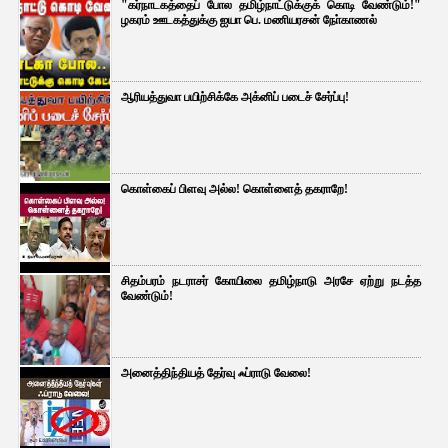
"கர்நாடகத்தைப் போல தமிழ்நாட்டுக்குக் கொடி வேண்டும்!"
ழகரம் ஊடகத்துக்கு ஐயா பெ. மணியரசன் நோ்காணல்
ஆரியத்துவா பயிற்சிக்கே அக்னிப் படைச் சேர்ப்பு!
கொள்கைப் பிளவு அல்ல! கொள்ளைத் தகராறே!
சிதம்பரம் நடராசர் கோயிலை தமிழ்நாடு அரசே ஏற்று நடத்த
வேண்டும்!
அனைத்திந்தியத் தேர்வு ஃப்ராடு வேலை!