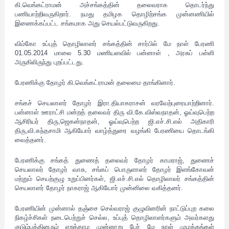
கி.வெங்கட்ராமன் அச்சங்கத்தின் தலைவராக தொடர்ந்து
பணியாற்றிவருகிறார். நமது தமிழக தொழிற்சங்க முன்னணியில்
இணைக்கப்பட்ட சங்கமாக அது செயல்பட்டுவருகிறது.
விம்கோ உப்புத் தொழிலாளர் சங்கத்தின் சார்பில் மே நாள் பேரணி
01.05.2014 மாலை 5.30 மணியளவில் பன்னாள் , அரசுப் பள்ளி
அருகிலிருந்து புறப்பட்டது.
பேரணிக்கு தோழர் கி.வெங்கட்ராமன் தலைமை தாங்கினார்.
சங்கச் செயலாளர் தோழர் இரா.தியாகராசன் வரவேற்புரையாற்றினார்.
பன்னாள் ஊராட்சி மன்றத் தலைவர் திரு வி.கே.விஸ்வநாதன், ஓய்வுபெற்ற
ஆசிரியர் திரு,ஜெகன்நாதன், ஓய்வுபெற்ற ஜி.எச்.சி.எல் அதிகாரி
திரு,வி.கந்தசாமி ஆகியோர் வாழ்த்துரை வழங்கி பேரணியை தொடங்கி
வைத்தனர்.
பேரணிக்கு சங்கத் துணைத் தலைவர் தோழர் காமராஜ், துணைச்
செயலாலர் தோழர் வாசு, சங்கப் பொருளாளர் தோழர் இளங்கோவன்
மற்றும் செயற்குழு உறுப்பினர்கள், ஜி.எச்.சி.எல் தொழிலாலர் சங்கத்தின்
செயலாளர் தோழர் நாகராஜ் ஆகியோர் முன்னிலை வகித்தனர்.
பேரணியின் முன்னால் தஞ்சை செல்வராஜ் குழுவினரின் நாட்டுப்புற கலை
நிகழ்ச்சிகள் நடைபெற்றுச் செல்ல, உப்புத் தொழிலாளர்களும் அவர்களது
குடும்பத்தினரும் ஏறத்தாழ முன்னூறு பேர் மே நாள் முழக்கங்கள்