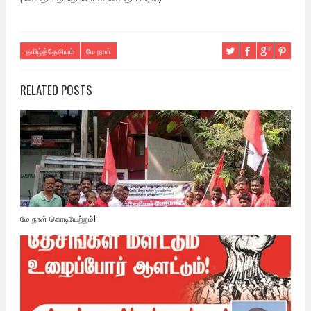
தமிழ்த்தேசியம்
மே நாள்
RELATED POSTS
மே நாள் கொடியேற்றம்!