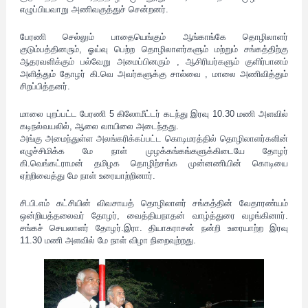
எழுப்பியவாறு அணிவகுத்துச் சென்றனர்.
பேரணி செல்லும் பாதையெங்கும் ஆங்காங்கே தொழிலாளர்
குடும்பத்தினரும், ஓய்வு பெற்ற தொழிலாளர்களும் மற்றும் சங்கத்திற்கு
ஆதரவளிக்கும் பல்வேறு அமைப்பினரும் , ஆசிரியர்களும் குளிர்பானம்
அளித்தும் தோழர் கி.வெ அவர்களுக்கு சால்வை , மாலை அணிவித்தும்
சிறப்பித்தனர்.
மாலை புறப்பட்ட பேரணி 5 கிலோமீட்டர் கடந்து இரவு 10.30 மணி அளவில்
கடிநல்வயலில், ஆலை வாயிலை அடைந்தது.
அங்கு அமைந்துள்ள அலங்கரிக்கப்பட்ட கொடிமரத்தில் தொழிலாளர்களின்
எழுச்சிமிக்க மே நாள் முழக்கங்கங்களுக்கிடையே தோழர்
கி.வெங்கட்ராமன் தமிழக தொழிற்சங்க முன்னணியின் கொடியை
ஏற்றிவைத்து மே நாள் உரையாற்றினார்.
சி.பி.எம் கட்சியின் விவசாயத் தொழிலாளர் சங்கத்தின் வேதாரண்யம்
ஒன்றியத்தலைவர் தோழர், வைத்தியநாதன் வாழ்த்துரை வழங்கினார்.
சங்கச் செயலாளர் தோழர்.இரா. தியாகராசன் நன்றி உரையாற்ற இரவு
11.30 மணி அளவில் மே நாள் விழா நிறைவுற்றது.