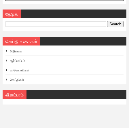
தேடுக
செய்தி வகைகள்
அறிக்கை
ஆர்ப்பாட்டம்
காணொளிகள்
செய்திகள்
விளம்பரம்