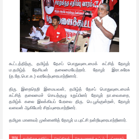
கூட்டத்திற்கு, தமிழ்த் தேசப் பொதுவுடைமைக் கட்சித் தோழர்
ம.தமிழ்த் தேசியன் தலைமையேற்றார். தோழர் இரா.சுரேசு
(த.தே.பொ.க.) வரவேற்புரையாற்றினார்.
திரு. இறைநெறி இமையவன், தமிழ்த் தேசப் பொதுவுடைமைக்
கட்சித் தலைமைச் செயற்குழு உறுப்பினர் தோழர் நா.வைகறை,
தமிழ்க் கலை இலக்கியப் பேரவை திரு. பெ.பூங்குன்றன், தோழர்
வளவன் ஆகியோர் சிறப்புரையாற்றினர்.
தமிழக மாணவர் முன்னணித் தோழர் ம.புரட்சி நன்றியுரையாற்றினார்.
2014
சமற்கிருத எதிர்ப்பு
செய்திகள்
தெருமுனைக் கூட்டம்
பட்டீசுவரம்