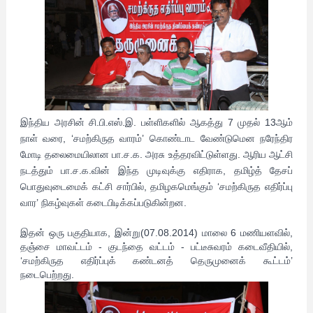
இந்திய அரசின் சி.பி.எஸ்.இ. பள
்ளிகளில் ஆகத்து 7 முதல் 13ஆம்
நாள் வரை, ‘சமற்கிருத வாரம்’ கொண்டாட வேண்டுமென நரேந்திர
மோடி தலைமையிலான பா.ச.க. அரசு உத்தரவிட்டுள்ளது. ஆரிய ஆட்சி
நடத்தும் பா.ச.க.வின் இந்த முடிவுக்கு எதிராக, தமிழ்த் தேசப்
பொதுவுடைமைக் கட்சி சார்பில், தமிழகமெங்கும் ‘சமற்கிருத எதிர்ப்பு
வார’ நிகழ்வுகள் கடைபிடிக்கப்படுகின்றன.
இதன் ஒரு பகுதியாக, இன்று(07.08.2014) மாலை 6 மணியளவில்,
தஞ்சை மாவட்டம் - குடந்தை வட்டம் - பட்டீசுவரம் கடைவீதியில்,
‘சமற்கிருத எதிர்ப்புக் கண்டனத் தெருமுனைக் கூட்டம்’
நடைபெற்றது.