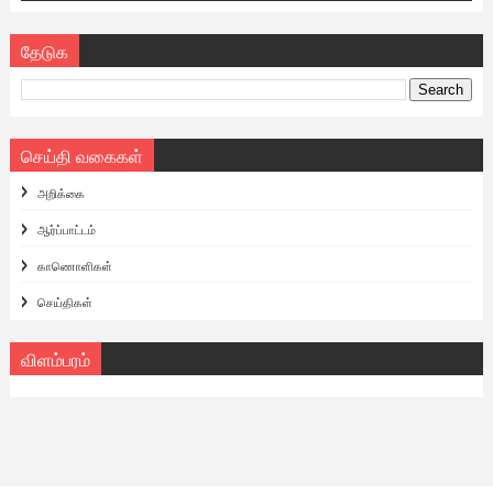
தேடுக
செய்தி வகைகள்
அறிக்கை
ஆர்ப்பாட்டம்
காணொளிகள்
செய்திகள்
விளம்பரம்