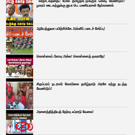
"கர்நாடகத்தைப் போல தமிழ்நாட்டுக்குக் கொடி வேண்டும்!"
ழகரம் ஊடகத்துக்கு ஐயா பெ. மணியரசன் நோ்காணல்
ஆரியத்துவா பயிற்சிக்கே அக்னிப் படைச் சேர்ப்பு!
கொள்கைப் பிளவு அல்ல! கொள்ளைத் தகராறே!
சிதம்பரம் நடராசர் கோயிலை தமிழ்நாடு அரசே ஏற்று நடத்த
வேண்டும்!
அனைத்திந்தியத் தேர்வு ஃப்ராடு வேலை!