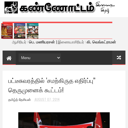
கண்ணோட்டம் - இணைய இதழ்
ஆசிரியர் :
பெ. மணியரசன்
| இணையாசிரியர் :
கி. வெங்கட்ராமன்
பட்டீசுவரத்தில் ‘சமற்கிருத எதிர்ப்பு”
தெருமுனைக் கூட்டம்!
தமிழ்த் தேசியன்
AUGUST 07, 2014