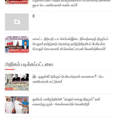
ஐயா பெ. மணியரசன் கண்டனம்!
H
மாவட்ட நீதிபதி ப.உ. செம்மல்இடை நீக்கத்தைத் திரும்பப்
பெறுக! தமிழ்நாடு அரசுக்கு தமிழ்த்தேசியப் பேரியக்க
பொதுச் செயலாளர் கி.வெங்கட்ராமன் வேண்டுகோள்!
அதிகம் படிக்கப்பட்டவை
இட ஒதுக்கீட்டுக்குப் பெரியார்தான் காரணமா? - பெ.
மணியரசன் கட்டுரை!
ஓவியர் புகழேந்தியின் “நானும் எனது நிறமும்” தன்
வரலாற்று நூல் - சென்னையில் வெளியீடு!