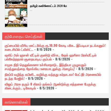
தமிழர் கண்ணோட்டம் 2020 மே
...
தற்போதைய செய்திகள்
குப்பையில் வீசிய லாட்டரிக்கு ரூ.10.90 கோடி பரிசு.. இப்படியா நடக்கனும்!
கடைசியில் ட்விஸ்ட்..
- 8/6/2026
-
ஷகிப் அல் ஹசன் வீட்டில் குண்டு வீச்சு.. ஷேக் ஹசீனா பிரஸ்மீட்டில்
பங்கேற்றதால் சூறையாடிய கும்பல்
- 8/6/2026
-
சமூக நீதி தெலுங்கானா உச்சிமாநாடு.. இந்தியா முழுவதும்
சமத்துவத்தை நோக்கிய உரையாடலுக்கு அழைப்பு!
- 8/5/2026
-
நிரம்பி வழிந்த கபினி.. வழிக்கு வந்தது கர்நாடகா! மேட்டூர் அணையில்
நடந்த மேஜிக்!
- 8/5/2026
-
விஜய் அரசு தரும் 8 கிராம் தங்கம் ஆண்டுக்கு எத்தனை பேருக்கு
கிடைக்கும்.. டிகோடிங்
- 8/5/2026
-
காணொலிகள்