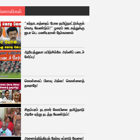
ணொலிகள்
"கர்நாடகத்தைப் போல தமிழ்நாட்டுக்குக்
கொடி வேண்டும்!" ழகரம் ஊடகத்துக்கு
ஐயா பெ. மணியரசன் நோ்காணல்
ஆரியத்துவா பயிற்சிக்கே அக்னிப் படைச்
சேர்ப்பு!
கொள்கைப் பிளவு அல்ல! கொள்ளைத்
தகராறே!
சிதம்பரம் நடராசர் கோயிலை தமிழ்நாடு
அரசே ஏற்று நடத்த வேண்டும்!
அனைத்திந்தியத் தேர்வு ஃப்ராடு வேலை!