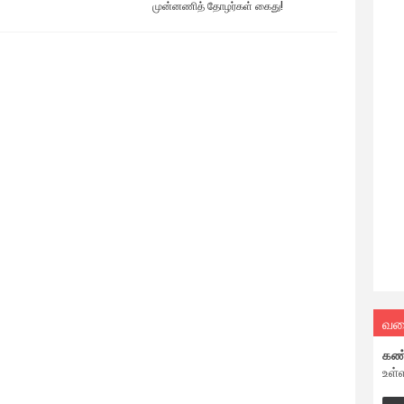
முன்னணித் தோழர்கள் கைது!
வல
கண
உள்