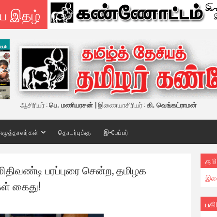
ய இதழ்
ஆசிரியர் :
பெ. மணியரசன்
| இணையாசிரியர் :
கி. வெங்கட்ராமன்
எழுத்தாளர்கள்
தொடர்புக்கு
இ-பேப்பர்
தமி
 மிதிவண்டி பரப்புரை சென்ற, தமிழக
இண
ள் கைது!
பகி