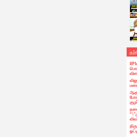
தற
UPI
பொர
விள
விஜ
மனை
ஆளு
போக
குழப
தலை
“\"
விவ
திர
ஓட்ட