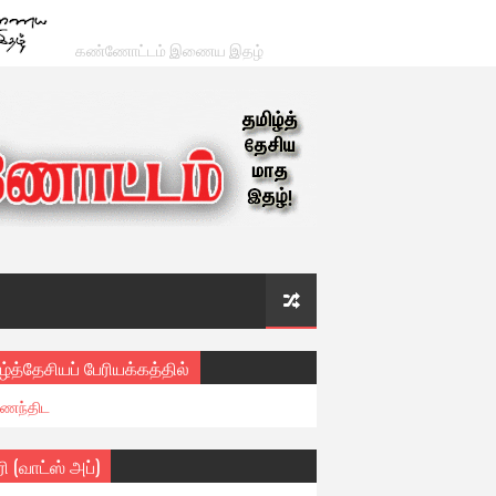
கண்ணோட்டம் இணைய இதழ்
ழ்த்தேசியப் பேரியக்கத்தில்
ைந்திட
ரி (வாட்ஸ் அப்)