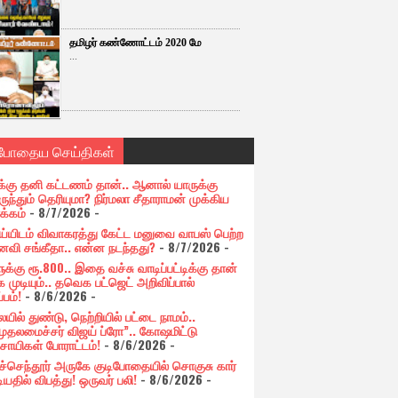
தமிழர் கண்ணோட்டம் 2020 மே
...
்போதைய செய்திகள்
க்கு தனி கட்டணம் தான்.. ஆனால் யாருக்கு
ுந்தும் தெரியுமா? நிர்மலா சீதாராமன் முக்கிய
க்கம்
- 8/7/2026
-
ய்யிடம் விவாகரத்து கேட்ட மனுவை வாபஸ் பெற்ற
வி சங்கீதா.. என்ன நடந்தது?
- 8/7/2026
-
க்கு ரூ.800.. இதை வச்சு வாடிப்பட்டிக்கு தான்
 முடியும்.. தவெக பட்ஜெட் அறிவிப்பால்
்பம்!
- 8/6/2026
-
யில் துண்டு, நெற்றியில் பட்டை நாமம்..
முதலமைச்சர் விஜய் ப்ரோ”.. கோஷமிட்டு
சாயிகள் போராட்டம்!
- 8/6/2026
-
ுச்செந்தூர் அருகே குடிபோதையில் சொகுசு கார்
ியதில் விபத்து! ஒருவர் பலி!
- 8/6/2026
-