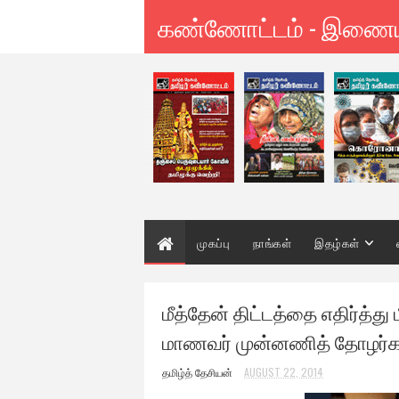
கண்ணோட்டம் - இணை
முகப்பு
நாங்கள்
இதழ்கள்
மீத்தேன் திட்டத்தை எதிர்த்து
மாணவர் முன்னணித் தோழர்க
தமிழ்த் தேசியன்
AUGUST 22, 2014