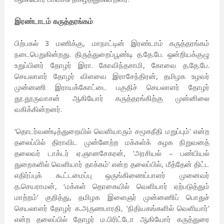
இரண்டாடம் கருத்தரங்கம்
பிற்பகல் 3 மணிக்கு, மாநாட்டின் இரண்டாம் கருத்தரங்கம்
நடைபெறுகின்றது. திருத்துறைப்பூண்டி த.தே.பே. ஒன்றியக்குழு
உறுப்பினர் தோழர் இரா. கோவிந்தசாமி, கோவை த.தே.பே.
செயலாளர் தோழர் விளவை இராசேந்திரன், தமிழக உழவர்
முன்னணி இராயக்கோட்டை பகுதிச் செயலாளர் தோழர்
தூ.தூருவாசன் ஆகியோர் கருத்தரங்கிற்கு முன்னிலை
வகிக்கின்றனர்.
‘தொடர்வண்டித்துறையில் வெளியாரும் சமூகநீதி மறுப்பும்’ என்ற
தலைப்பில் திராவிட முன்னேற்ற மக்கள்க் கழக நிறுவனத்
தலைவர் டாக்டர் ஏ.ஞானசேகரன், ‘அரசியல் – பண்பியல்
துறைகளில் வெளியார் தாக்கம்’ என்ற தலைப்பில், மீத்தேன் திட்ட
எதிர்ப்புக் கூட்டமைப்பு ஒருங்கிணைப்பாளர் முனைவர்
த.செயராமன், ‘மக்கள் தொகையில் வெளியார் ஏற்படுத்தும்
மாற்றம்’ குறித்து, தமிழக இளைஞர் முன்னணிப் பொதுச்
செயலாளர் தோழர் க.அருணபாரதி, ‘நிதியகங்களில் வெளியார்’
என்ற தலைப்பில் தோழர் ம.பிரிட்டோ ஆகியோர் கருத்துரை