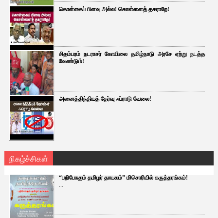
கொள்கைப் பிளவு அல்ல! கொள்ளைத் தகராறே!
சிதம்பரம் நடராசர் கோயிலை தமிழ்நாடு அரசே ஏற்று நடத்த
வேண்டும்!
அனைத்திந்தியத் தேர்வு ஃப்ராடு வேலை!
நிகழ்ச்சிகள்
“பறிபோகும் தமிழர் தாயகம்” மிசொரியில் கருத்தரங்கம்!
...