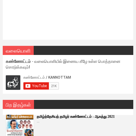
வலையொளி
கண்ணோட்டம்
- வலையொளியில் இணைய கீழே உள்ள பொத்தானை
சொடுக்கவும்!
பிற இதழ்கள்
தமிழ்த்தேசியத் தமிழர் கண்ணோட்டம் - ஆகத்து 2021
...