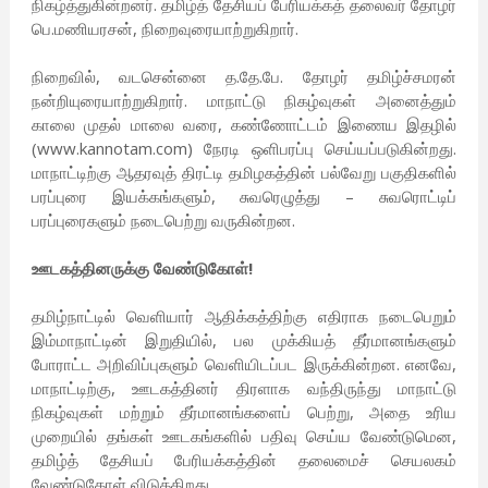
நிகழ்த்துகின்றனர். தமிழ்த் தேசியப் பேரியக்கத் தலைவர் தோழர்
பெ.மணியரசன், நிறைவுரையாற்றுகிறார்.
நிறைவில், வடசென்னை த.தே.பே. தோழர் தமிழ்ச்சமரன்
நன்றியுரையாற்றுகிறார். மாநாட்டு நிகழ்வுகள் அனைத்தும்
காலை முதல் மாலை வரை, கண்ணோட்டம் இணைய இதழில்
(www.kannotam.com) நேரடி ஒளிபரப்பு செய்யப்படுகின்றது.
மாநாட்டிற்கு ஆதரவுத் திரட்டி தமிழகத்தின் பல்வேறு பகுதிகளில்
பரப்புரை இயக்கங்களும், சுவரெழுத்து – சுவரொட்டிப்
பரப்புரைகளும் நடைபெற்று வருகின்றன.
ஊடகத்தினருக்கு வேண்டுகோள்!
தமிழ்நாட்டில் வெளியார் ஆதிக்கத்திற்கு எதிராக நடைபெறும்
இம்மாநாட்டின் இறுதியில், பல முக்கியத் தீர்மானங்களும்
போராட்ட அறிவிப்புகளும் வெளியிடப்பட இருக்கின்றன. எனவே,
மாநாட்டிற்கு, ஊடகத்தினர் திரளாக வந்திருந்து மாநாட்டு
நிகழ்வுகள் மற்றும் தீர்மானங்களைப் பெற்று, அதை உரிய
முறையில் தங்கள் ஊடகங்களில் பதிவு செய்ய வேண்டுமென,
தமிழ்த் தேசியப் பேரியக்கத்தின் தலைமைச் செயலகம்
வேண்டுகோள் விடுக்கிறது.