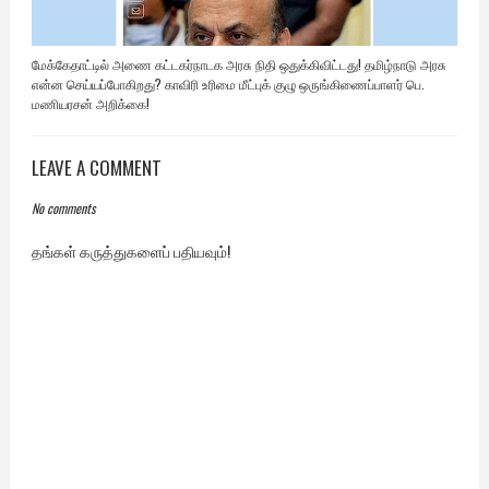
மேக்கேதாட்டில் அணை கட்டகர்நாடக அரசு நிதி ஒதுக்கிவிட்டது! தமிழ்நாடு அரசு
என்ன செய்யப்போகிறது? காவிரி உரிமை மீட்புக் குழு ஒருங்கிணைப்பாளர் பெ.
மணியரசன் அறிக்கை!
LEAVE A COMMENT
No comments
தங்கள் கருத்துகளைப் பதியவும்!