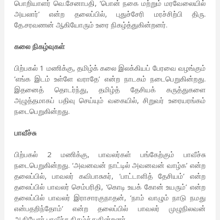
பொறியாளர் வெ.சேனாபதி, ‘பொன் நகை மற்றும் மரவேலையில்
அயலார்’ என்ற தலைப்பில், புதுச்சேரி மரச்சிற்பி திரு.
தே.சரவணன் ஆகியோரும் உரை நிகழ்த்துகின்றனர்.
கலை நிகழ்வுகள்
பிற்பகல் 1 மணிக்கு, தமிழ்க் கலை இலக்கியப் பேரவை வழங்கும்
‘எங்க இடம் உள்ளே வராதே’ என்ற நாடகம் நடைபெறுகின்றது.
இதனைத் தொடர்ந்து, தமிழ்த் தேசியக் கருத்துகளை
அழுத்தமாகப் பதிவு செய்யும் வகையில், சிறுவர் உரையரங்கம்
நடைபெறுகின்றது.
பாவீச்சு
பிற்பகல் 2 மணிக்கு, பாவலர்கள் பங்கேற்கும் பாவீச்சு
நடைபெறுகின்றது. ‘அவனவன் நாட்டில் அவனவன் வாழ்க’ என்ற
தலைப்பில், பாவலர் கவிபாசுகர், ‘பாட்டாளித் தேசியம்’ என்ற
தலைப்பில் பாவலர் செம்பரிதி, ‘கொடி உயக் கோன் உயரும்’ என்ற
தலைப்பில் பாவலர் இராசாரகுநாதன், ‘நாம் வாழும் நாடு நமது
என்பதறிந்தோம்’ என்ற தலைப்பில் பாவலர் முழுநிலவன்
ஆகியோர் பாவீச்சு நிகழ்த்துகின்றனர்.