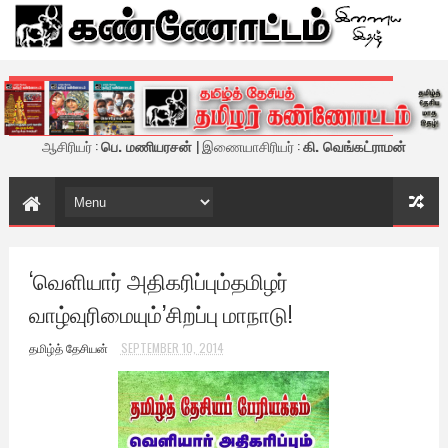
கண்ணோட்டம் - இணைய இதழ்
ஆசிரியர் :
பெ. மணியரசன்
| இணையாசிரியர் :
கி. வெங்கட்ராமன்
‘வெளியார் அதிகரிப்பும்தமிழர்
வாழ்வுரிமையும்’சிறப்பு மாநாடு!
தமிழ்த் தேசியன்
SEPTEMBER 10, 2014