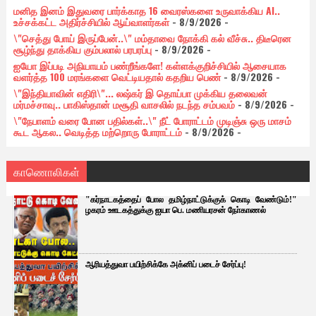
மனித இனம் இதுவரை பார்க்காத 16 வைரஸ்களை உருவாக்கிய AI..
உச்சக்கட்ட அதிர்ச்சியில் ஆய்வாளர்கள்
- 8/9/2026
-
\"செத்து போய் இருப்பேன்..\" மம்தாவை நோக்கி கல் வீச்சு.. திடீரென
சூழ்ந்து தாக்கிய கும்பலால் பரபரப்பு
- 8/9/2026
-
ஐயோ இப்படி அநியாயம் பண்றீங்களே! கள்ளக்குறிச்சியில் ஆசையாக
வளர்த்த 100 மரங்களை வெட்டியதால் கதறிய பெண்
- 8/9/2026
-
\"இந்தியாவின் எதிரி\"... லஷ்கர் இ தொய்பா முக்கிய தலைவன்
மர்மச்சாவு.. பாகிஸ்தான் மசூதி வாசலில் நடந்த சம்பவம்
- 8/9/2026
-
\"நேபாளம் வரை போன பதில்கள்..\" நீட் போராட்டம் முடிஞ்சு ஒரு மாசம்
கூட ஆகல.. வெடித்த மற்றொரு போராட்டம்
- 8/9/2026
-
காணொலிகள்
"கர்நாடகத்தைப் போல தமிழ்நாட்டுக்குக் கொடி வேண்டும்!"
ழகரம் ஊடகத்துக்கு ஐயா பெ. மணியரசன் நோ்காணல்
ஆரியத்துவா பயிற்சிக்கே அக்னிப் படைச் சேர்ப்பு!