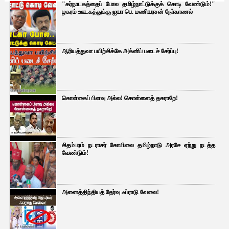
"கர்நாடகத்தைப் போல தமிழ்நாட்டுக்குக் கொடி வேண்டும்!"
ழகரம் ஊடகத்துக்கு ஐயா பெ. மணியரசன் நோ்காணல்
ஆரியத்துவா பயிற்சிக்கே அக்னிப் படைச் சேர்ப்பு!
கொள்கைப் பிளவு அல்ல! கொள்ளைத் தகராறே!
சிதம்பரம் நடராசர் கோயிலை தமிழ்நாடு அரசே ஏற்று நடத்த
வேண்டும்!
அனைத்திந்தியத் தேர்வு ஃப்ராடு வேலை!