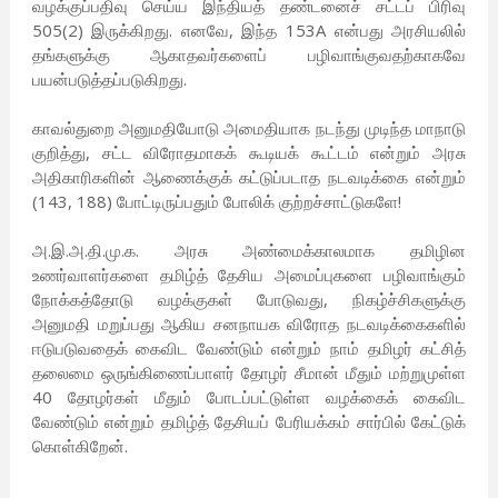
வழக்குப்பதிவு செய்ய இந்தியத் தண்டனைச் சட்டப் பிரிவு
505(2) இருக்கிறது. எனவே, இந்த 153A என்பது அரசியலில்
தங்களுக்கு ஆகாதவர்களைப் பழிவாங்குவதற்காகவே
பயன்படுத்தப்படுகிறது.
காவல்துறை அனுமதியோடு அமைதியாக நடந்து முடிந்த மாநாடு
குறித்து, சட்ட விரோதமாகக் கூடியக் கூட்டம் என்றும் அரசு
அதிகாரிகளின் ஆணைக்குக் கட்டுப்படாத நடவடிக்கை என்றும்
(143, 188) போட்டிருப்பதும் போலிக் குற்றச்சாட்டுகளே!
அ.இ.அ.தி.மு.க. அரசு அண்மைக்காலமாக தமிழின
உணர்வாளர்களை தமிழ்த் தேசிய அமைப்புகளை பழிவாங்கும்
நோக்கத்தோடு வழக்குகள் போடுவது, நிகழ்ச்சிகளுக்கு
அனுமதி மறுப்பது ஆகிய சனநாயக விரோத நடவடிக்கைகளில்
ஈடுபடுவதைக் கைவிட வேண்டும் என்றும் நாம் தமிழர் கட்சித்
தலைமை ஒருங்கிணைப்பாளர் தோழர் சீமான் மீதும் மற்றுமுள்ள
40 தோழர்கள் மீதும் போடப்பட்டுள்ள வழக்கைக் கைவிட
வேண்டும் என்றும் தமிழ்த் தேசியப் பேரியக்கம் சார்பில் கேட்டுக்
கொள்கிறேன்.