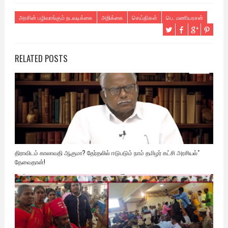
அரசின் பழிவாங்கும் நடவடிக்கை
அறிக்கை
செய்திகள்
பெ. மணியரசன்
RELATED POSTS
திராவிடம் காலாவதி ஆகுமா? தேர்தலில் ஈடுபடும் நாம் தமிழர் கட்சி அரசியல்"
தேவைதான்!