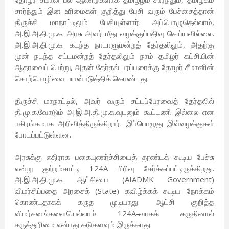
சார்ந்தும் இன உரிமைகள் குறித்து பேசி வரும் பேச்சைத்தான்
திருச்சி மாநாட்டிலும் பேசியுள்ளார். அப்பொழுதெல்லாம்,
அ.இ.அ.தி.மு.க. அரசு அவர் மீது வழக்குப்பதிவு செய்யவில்லை.
அ.இ.அ.தி.மு.க. கடந்த நாடாளுமன்றத் தேர்தலிலும், அதற்கு
முன் நடந்த சட்டமன்றத் தேர்தலிலும் நாம் தமிழர் கட்சியின்
ஆதரவைப் பெற்று, அதன் தேர்தல் பரப்பரைக்கு தோழர் சீமானின்
சொற்பொழிவை பயன்படுத்திக் கொண்டது.
திருச்சி மாநாட்டில், அவர் வரும் சட்டப்பேரவைத் தேர்தலில்
தி.மு.க.வோடும் அ.இ.அ.தி.மு.க.வுடனும் கூட்டணி இல்லை என
பகிரங்கமாக அறிவித்திருக்கிறார். இப்பொழுது இவ்வழக்குகள்
போடப்பட்டுள்ளன.
அரசுக்கு எதிராக பகையுணர்ச்சியைத் தூண்டக் கூடிய பேச்சு
என்று குற்றம்சாட்டி 124A பிரிவு சேர்க்கப்பட்டிருக்கிறது.
அ.இ.அ.தி.மு.க. ஆட்சியை (AIADMK Government)
விமர்சிப்பதை அரசைக் (State) கவிழ்க்கக் கூடிய நோக்கம்
கொண்டதாகக் கருத முடியாது. ஆட்சி குறித்த
விமர்சனங்களையெல்லாம் 124A-வாகக் கருதினால்
கருத்துரிமை என்பது கடுகளவும் இருக்காது.