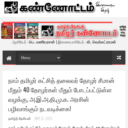
கண்ணோட்டம் - இணைய இதழ்
ஆசிரியர் :
பெ. மணியரசன்
| இணையாசிரியர் :
கி. வெங்கட்ராமன்
நாம் தமிழர் கட்சித் தலைவர் தோழர் சீமான்
மீதும் 40 தோழர்கள் மீதும் போடப்பட்டுள்ள
வழக்கு, அ.இ.அ.தி.மு.க. அரசின்
பழிவாங்கும் நடவடிக்கை!
தமிழ்த் தேசியன்
MAY 31, 2015