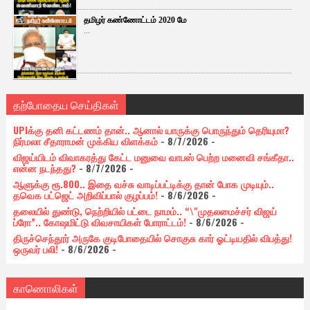
தமிழர் கண்ணோட்டம் 2020 மே
...
தற்போதைய செய்திகள்
UPIக்கு தனி கட்டணம் தான்.. ஆனால் யாருக்கு பொருந்தும் தெரியுமா?
நிர்மலா சீதாராமன் முக்கிய விளக்கம்
- 8/7/2026
-
விஜய்யிடம் விவாகரத்து கேட்ட மனுவை வாபஸ் பெற்ற மனைவி சங்கீதா..
என்ன நடந்தது?
- 8/7/2026
-
ஆளுக்கு ரூ.800.. இதை வச்சு வாடிப்பட்டிக்கு தான் போக முடியும்..
தவெக பட்ஜெட் அறிவிப்பால் குழப்பம்!
- 8/6/2026
-
தலையில் துண்டு, நெற்றியில் பட்டை நாமம்.. “\"முதலமைச்சர் விஜய்
ப்ரோ”.. கோஷமிட்டு விவசாயிகள் போராட்டம்!
- 8/6/2026
-
திருச்செந்தூர் அருகே குடிபோதையில் சொகுசு கார் ஓட்டியதில் விபத்து!
ஒருவர் பலி!
- 8/6/2026
-
காணொலிகள்