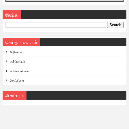
தேடுக
செய்தி வகைகள்
அறிக்கை
ஆர்ப்பாட்டம்
காணொளிகள்
செய்திகள்
விளம்பரம்