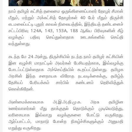
நாம் தமிழர் கட்சித் தலைமை ஒருங்கிணைப்பாளர் தோழர் சீமான்
மீதும், மற்றும் அக்கட்சித் தோழர்கள் 40 பேர் மீதும் திருச்சி
எடமலைப்பட்டி புதூர் காவல் நிலையத்தில், இந்தியத் தண்டனைச்
சட்டப்பிரிவு 124A, 143, 153A, 188 ஆகிய பிரிவுகளின் கீழ்
வழக்குப் பதிவு செய்துள்ளதாக ஊடகங்களில் செய்தி
வந்துள்ளது.
கடந்த மே 24 அன்று, திருச்சியில் நடந்த நாம் தமிழர் கட்சியின்
இன எழுச்சி மாநாட்டில் அவர்கள் பேசியதற்காக, இவ்வழக்கு
போடப்பட்டுள்ளதாக அச்செய்தியில் கூறப்பட்டுள்ளது. தமிழக
அரசின் இந்த சனநாயக விரோத நடவடிக்கைக்கு, தமிழ்த்
தேசியப் பேரியக்கம் சார்பில் கண்டனம் தெரிவித்துக்
கொள்கிறேன்.
அண்மைக்காலமாக அ.இ.அ.தி.மு.க. அரசு தமிழின
உணர்வாளர்கள் மீது தாக்குதல் தொடுக்கும் முடிவெடுத்து,
வரிசையாக இவ்வாறு வழக்குகளை போட்டு வருகிறது.
ஆர்ப்பாட்டம், மாநாடு போன்ற நிகழ்ச்சிகளுக்கும் அனுமதி
மறுத்து வருகிறது.