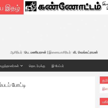
ய இதழ்
ஆசிரியர் :
பெ. மணியரசன்
| இணையாசிரியர் :
கி. வெங்கட்ராமன்
எழுத்தாளர்கள்
தொடர்புக்கு
இ-பேப்பர்
தமி
்படப் போட்டி
இண
பகி