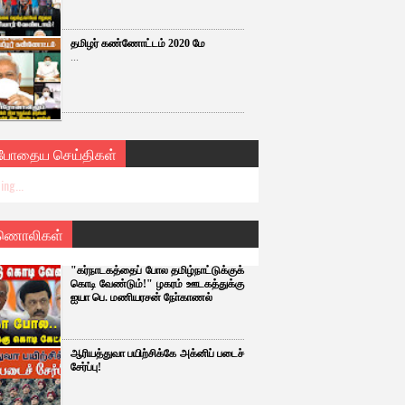
தமிழர் கண்ணோட்டம் 2020 மே
...
்போதைய செய்திகள்
ing...
ணொலிகள்
"கர்நாடகத்தைப் போல தமிழ்நாட்டுக்குக்
கொடி வேண்டும்!" ழகரம் ஊடகத்துக்கு
ஐயா பெ. மணியரசன் நோ்காணல்
ஆரியத்துவா பயிற்சிக்கே அக்னிப் படைச்
சேர்ப்பு!