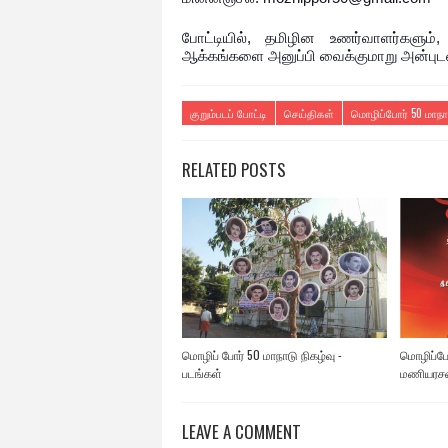
போட்டியில், தமிழின உணர்வாளர்களும
ஆக்கங்களை அனுப்பி வைக்குமாறு அன்புட
குறும்படப் போட்டி
செய்திகள்
மொழிப்போர் 50 மாநா
RELATED POSTS
மொழிப் போர் 50 மாநாடு நிகழ்வு -
மொழிப்போ
படங்கள்
மணியரசன்
LEAVE A COMMENT