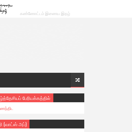
கண்ணோட்டம் இணைய இதழ்
ழ்த்தேசியப் பேரியக்கத்தில்
ைந்திட
ரி (வாட்ஸ் அப்)