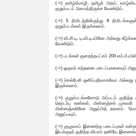
(->) தமிழ்மொழி, தமிழர் அறம், வாழ்வி
குறும்படம் அமைந்திருக்க வேண்டும்.
(->) 5 நிமிடத்திலிருந்து 8 நிமிடங்க
குறும்படங்கள் இருக்கலாம்.
(->) வி.சி.டி, டி.வி.டி.யிலோ அல்லது கீ
வேண்டும்.
(->) படங்கள் குறைந்தபட்சம் 200 எம்.பி.யிலி
(->) ஒருவர் எத்தனை படைப்புகளையும் அனுப
(->) செல்பேசி ஒளிப்பதிவாகவோ அல்லது 
இருக்கலாம்.
(->) குறும்படங்களோடு அப்படம் குறித்த ச
தொடர்பு எண்கள், மின்னஞ்சல் முகவ
மின்னஞ்சலிலோ அனுப்பித் தரலாம். ‘மொழி
அனுப்பவும்.
(->) குழுவாய் இணைந்த படைப்புகள் என்றால
இயக்குநர் குறித்த விபரம் தனியே இணைக்