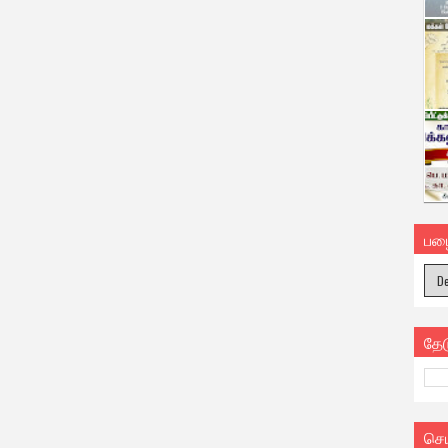
பழ
தே
செ