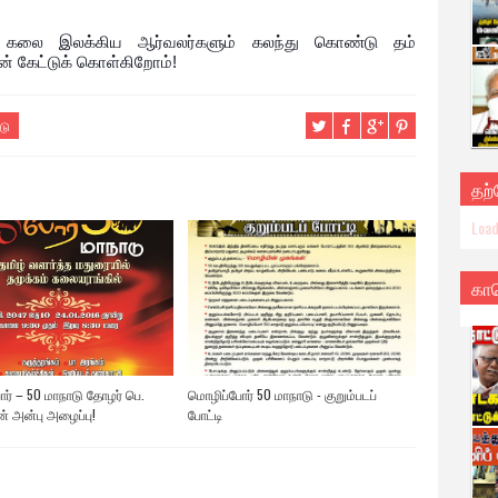
், கலை இலக்கிய ஆர்வலர்களும் கலந்து கொண்டு தம்
ன் கேட்டுக் கொள்கிறோம்!
டு
தற
Load
கா
ர் – 50 மாநாடு தோழர் பெ.
மொழிப்போர் 50 மாநாடு - குறும்படப்
 அன்பு அழைப்பு!
போட்டி