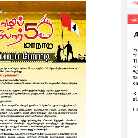
பகி
தற