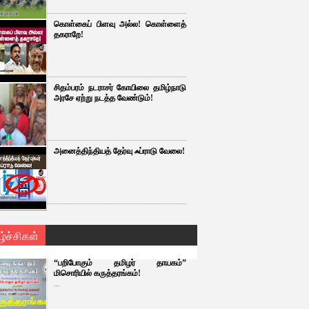
கொள்கைப் பிளவு அல்ல! கொள்ளைத்
தகராறே!
சிதம்பரம் நடராசர் கோயிலை தமிழ்நாடு
அரசே ஏற்று நடத்த வேண்டும்!
அனைத்திந்தியத் தேர்வு ஃப்ராடு வேலை!
ழ்ச்சிகள்
“பறிபோகும் தமிழர் தாயகம்”
மிசொரியில் கருத்தரங்கம்!
...