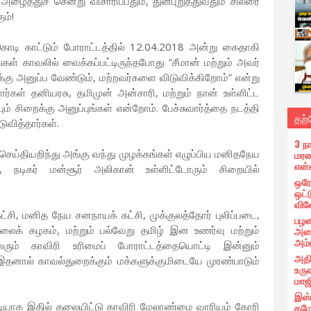
த்துச் சென்று விசாரிப்பதும், துன்புறுத்துவதும் சிலரை
ம்!
் கொடி காட்டும் போராட்டத்தில் 12.04.2018 அன்று கைதாகி
கள் காவலில் வைக்கப்பட்டிருந்தபோது “சீமான் மற்றும் அவர்
க்கு அனுப்ப வேண்டும், மற்றவர்களை விடுவிக்கிறோம்” என்று
ர்கள் தனியரசு, தமிமுன் அன்சாரி, மற்றும் நான் உள்ளிட்ட
 சிறைக்கு அனுப்புங்கள் என்றோம். பேச்சுவார்த்தை நடத்தி
தற
வித்தார்கள்.
3 ந
த செய்தியறிந்து அங்கு வந்து முழக்கங்கள் எழுப்பிய மனிதநேய
மரண
என
், நடிகர் மன்சூர் அலிகான் உள்ளிட்டோரும் சிறையில்
ஒரே
ஒட்
வின
கட்சி, மனித நேய சனநாயக் கட்சி, முக்குலத்தோர் புலிப்படை,
பழன
ுதலைக் கழகம், மற்றும் பல்வேறு தமிழ் இன உணர்வு மற்றும்
அதை
அம்
ரும் காவிரி உரிமைப் போராட்டத்தையொட்டி இன்னும்
அதி
. இதனால் காவல்துறைக்கும் மக்களுக்குமிடையே முரண்பாடும்
உரு
மாஜ
இஸ்
னடியாக இதில் தலையிட்டு காவிரி மேலாண்மை வாரியம் கோரி
கமே