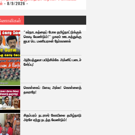
ன்
- 8/9/2026
-
ணொலிகள்
"கர்நாடகத்தைப் போல தமிழ்நாட்டுக்குக்
கொடி வேண்டும்!" ழகரம் ஊடகத்துக்கு
ஐயா பெ. மணியரசன் நோ்காணல்
ஆரியத்துவா பயிற்சிக்கே அக்னிப் படைச்
சேர்ப்பு!
கொள்கைப் பிளவு அல்ல! கொள்ளைத்
தகராறே!
சிதம்பரம் நடராசர் கோயிலை தமிழ்நாடு
அரசே ஏற்று நடத்த வேண்டும்!