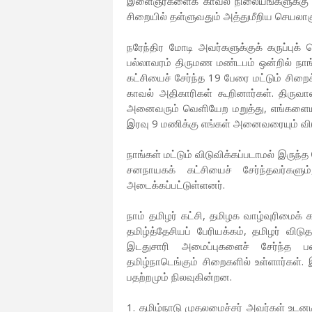
இளைஞர்களைக் காவல் நிலையங்களுக்கு அழை
சிறையில் தள்ளுவதும் அத்துமீறிய செயலாகு
நரேந்திர மோடி அவர்களுக்குக் கருப்புக
பல்லாவரம் திருமண மண்டபம் ஒன்றில் நாங்
கட்சியைச் சேர்ந்த 19 பேரை மட்டும் சிறை
காவல் அதிகாரிகள் கூறினார்கள். திருவாள
அனைவரும் வெளியேற மறுத்து, எங்களையும்
இரவு 9 மணிக்கு எங்கள் அனைவரையும் விடு
நாங்கள் மட்டும் விடுவிக்கப்படாமல் இருந்
சனநாயகக் கட்சியைச் சேர்ந்தவர்களும
அடைக்கப்பட்டுள்ளனர்.
நாம் தமிழர் கட்சி, தமிழக வாழ்வுரிமைக் 
தமிழ்த்தேசியப் பேரியக்கம், தமிழர் விட
இடதுசாரி அமைப்புகளைச் சேர்ந்த பல
தமிழ்நாடெங்கும் சிறைகளில் உள்ளார்கள்
பதற்றமும் நிலவுகின்றன.
1. தமிழ்நாடு முதலமைச்சர் அவர்கள் உட