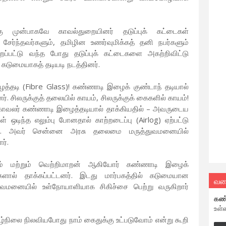
கு முன்பாகவே காவல்துறையினர் தடுப்புக் கட்டைகள்
 சேர்ந்தவர்களும், தமிழின உணர்வுமிக்கத் தனி நபர்களும்
றப்பட்டு வந்த போது தடுப்புக் கட்டைகளை அகற்றிவிட்டு
கடுமையாகத் தடியடி நடத்தினர்.
த்தடி (Fibre Glass)! கண்ணாடி இழைக் குண்டாந் தடியால்
ர். சிலருக்குத் தலையில் காயம், சிலருக்குக் கைகளில் காயம்!
காவலர் கண்ணாடி இழைத்தடியால் தாக்கியதில் – அவருடைய
குள் ஒடிந்த எலும்பு போனதால் காற்றடைப்பு (Airlog) ஏற்பட்டு
னது. அவர் சென்னை அரசு தலைமை மருத்துவமனையில்
ர்.
யம் மற்றும் வெற்றிமாறன் ஆகியோர் கண்ணாடி இழைக்
களால் தாக்கப்பட்டனர். இடது மார்பகத்தில் கடுமையான
வல
மனையில் உள்நோயாளியாக சிகிச்சை பெற்று வருகிறார்
கண
உள்
ழ்நிலை நிலவியபோது நாம் கைதுக்கு உட்படுவோம் என்று கூறி