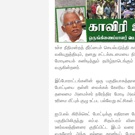
உச்ச நீதிமன்றத் தீர்ப்பைச் செயல்படுத
வலியுறுத்தியும், தனது சட்டக்கடமையை ந
மோடியைக் கண்டித்தும் தமிழ்நாடெங்கும்
வருகின்றனர்.
இப்போராட்டங்களின் ஒரு பகுதியாகத்தான
போட்டியை தள்ளி வைக்கக் கோரிய போராட
தலைமை அமைச்சர் நரேந்திர மோடி அவர்களு
உரிமை மீட்புக் குழு உட்பட பல்வேறு கட்சிக
ஐ.பி.எல். கிரிக்கெட் போட்டிக்கு எத
பகுதியிலிருந்து எம்.ஏ. சிதம்பரம் வி
ஊர்வலத்தினரை குறிப்பிட்ட இடம் வர
வருவோர் அந்த எல்லை தாண்டிப் போவ