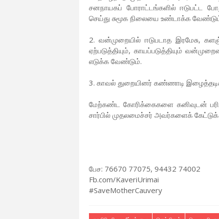
சனநாயகப் போராட்டங்களில் ஈடுபட்ட ப
செய்து சுமூக நிலையை உண்டாக்க வேண்டும
2. வன்முறையில் ஈடுபடாத இரமேசு, களஞ்ச
ஏற்படுத்தியும், காயப்படுத்தியும் வன்மு
எடுக்க வேண்டும்.
3. காவல் துறையினர் கண்ணாடி இழைத்தடி
மேற்கண்ட கோரிக்கைகளை கனிவுடன் பரிசீலி
சார்பில் முதலமைச்சர் அவர்களைக் கேட்டுக
பேச: 76670 77075, 94432 74002
Fb.com/KaveriUrimai
#SaveMotherCauvery