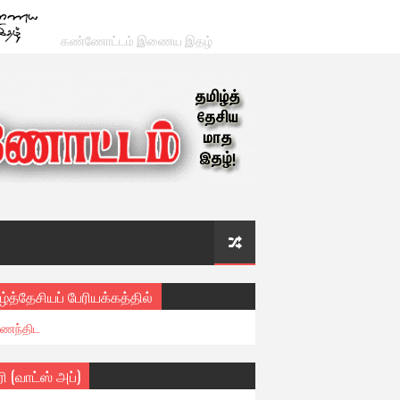
கண்ணோட்டம் இணைய இதழ்
ழ்த்தேசியப் பேரியக்கத்தில்
ைந்திட
ரி (வாட்ஸ் அப்)