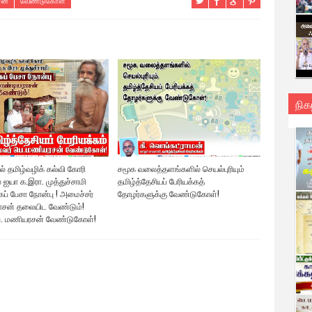
ன்
வேண்டுகோள்
நிக
் தமிழ்வழிக் கல்வி கோரி
சமூக வலைத்தளங்களில் செயல்புரியும்
ல் ஐயா க.இரா. முத்துச்சாமி
தமிழ்த்தேசியப் பேரியக்கத்
ப் பேசா நோன்பு ! அமைச்சர்
தோழர்களுக்கு வேண்டுகோள்!
ாசன் தலையிட வேண்டும்!
ெ. மணியரசன் வேண்டுகோள்!