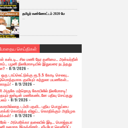
தமிழர் கண்ணோட்டம் 2020 மே
...
்போதைய செய்திகள்
ாள் கஸ்டடி.. சில மணி நேர தனிமை.. அன்வர்தீன்
ம்.. பழனி நிலமோசடியில் இதுவரை நடந்தது
்ன?
- 8/9/2026
-
 ஒரு டாய்லெட்டுக்கு ரூ.5.5 கோடி செலவு..
டுமொத்தமாக குவியும் சுற்றுலா பயணிகள்..
ோதம்!
- 8/9/2026
-
ி அருகே மற்றொரு கோயிலில் நிலமோசடி!
யும் ஜஸ்டின் மணிகண்டனே பதிவு செய்தது
பலம்
- 8/9/2026
-
காரமில்லாத டம்மி பதவி.. புதிய பொறுப்பை
வாக்கி கொடுத்த விஜய்.. கொதிக்கும் அதிமுக
ிக்கள்!
- 8/9/2026
-
ரேல் - அமெரிக்கா தலையில் இடி.. மொஜ்தபா
னி நலமாக இருக்கிறார்.. வீடியோ வெளியிட்ட