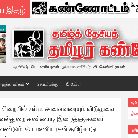
ய இதழ்
ஆசிரியர் :
பெ. மணியரசன்
| இணையாசிரியர் :
கி. வெங்கட்ராமன்
எழுத்தாளர்கள்
தொடர்புக்கு
இ-பேப்பர்
தமி
ில் சிறையில் உள்ள அனைவரையும் விடுதலை
இண
காவல்துறை கண்ணாடி இழைத்தடிகளைப்
ேண்டும்! பெ. மணியரசன் தமிழ்நாடு
பகி