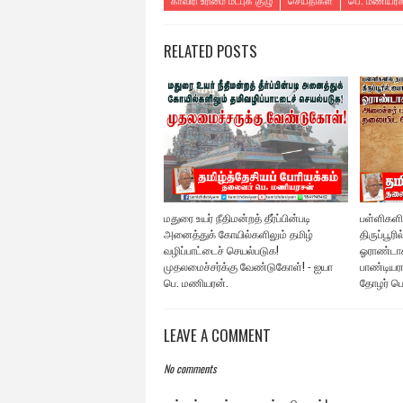
காவிரி உரிமை மீட்புக் குழு
செய்திகள்
பெ. மணியரச
RELATED POSTS
மதுரை உயர் நீதிமன்றத் தீர்ப்பின்படி
பள்ளிகளில
அனைத்துக் கோயில்களிலும் தமிழ்
திருப்பூரி
வழிப்பாட்டைச் செயல்படுக!
ஓராண்டாக
முதலமைச்சர்க்கு வேண்டுகோள்! - ஐயா
பாண்டியர
பெ. மணியரன்.
தோழர் ப
LEAVE A COMMENT
No comments