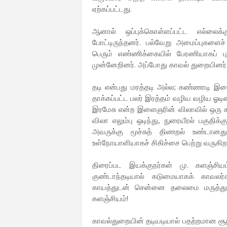
ஏற்கப்பட்டது.
ஆனால் ஒப்புக்கொள்ளப்பட்ட எல்லைக்
போட்டிருந்தனர். பல்வேறு அமைப்புகளைச்
பெரும் எண்ணிக்கையில் பேரணியாகப் பு
முன்னேறினர். அப்போது காவல் துறையினர் 
தடி என்பது மரத்தடி அல்ல; கண்ணாடி இழை
தாக்கப்பட்ட பலர் இரத்தம் வழிய வழிய ஓடின
இரமேசு என்ற இளைஞரின் விலாவில் ஒரு 
விலா எலும்பு ஒடிந்து, நுரையீரல் பகுதிக்
அவருக்கு மூச்சுத் திணறல் உண்டா
உள்நோயாளியாகச் சிகிச்சை பெற்று வருகிறா
திரைப்பட இயக்குநர்கள் மு. களஞ்சி
குண்டாந்தடியால் கடுமையாகக் காவலர்
காயத்துடன் சென்னை தலைமை மருத்துவ
களஞ்சியம்!
காவல்துறையின் தடியடியால் பதற்றமான சூ