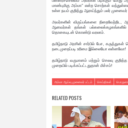
பன்னீர்ச்செல்வம் அவர்கள் படிக்கும் போது
மாண்புமிகு அம்மா” என்ற சொற்கள் வந்துள்ள
உள்ள நயம் குறித்து ஆராய்ந்தும் பலர் முனைவர் ப
அவர்களின் விருப்பங்களை நிறைவேற்றிட, 
ஆனவர்கள் தங்கள் பல்கலைக்கழகங்களில் 
தொகையுடன் கொண்டு வரலாம்.
தமிழ்நாடு அரசின் சார்பில் பேச, கருத்துகள்
நடைமுறைப்படி உரிமை இல்லையோ என்னவோ!
தமிழ்நாடு வருமானம் மற்றும் செலவு குறித
முறையில் படிக்கப்பட்டதுதான் மிச்சம்!
அம்மா ஆய்வு முனைவர் பட்டம்
செய்திகள்
பொருளா
RELATED POSTS