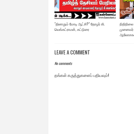
"திணறும் மோடி ஆட்சி?" தோழர் கி.
நிதிநிலை
வெங்கட்ராமன், கட்டுரை
முனைவர் ப
ஆலோசக
LEAVE A COMMENT
No comments
தங்கள் கருத்துகளைப் பதியவும்!