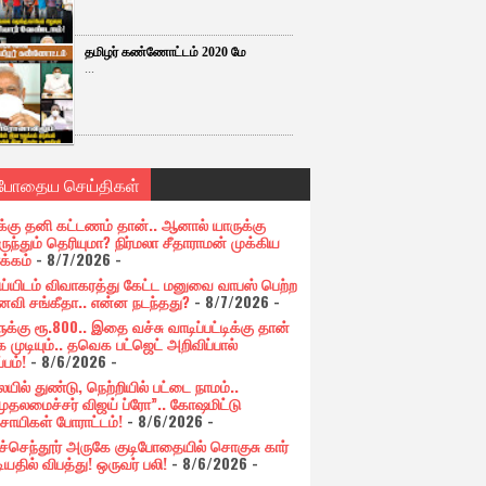
தமிழர் கண்ணோட்டம் 2020 மே
...
்போதைய செய்திகள்
க்கு தனி கட்டணம் தான்.. ஆனால் யாருக்கு
ுந்தும் தெரியுமா? நிர்மலா சீதாராமன் முக்கிய
க்கம்
- 8/7/2026
-
ய்யிடம் விவாகரத்து கேட்ட மனுவை வாபஸ் பெற்ற
வி சங்கீதா.. என்ன நடந்தது?
- 8/7/2026
-
க்கு ரூ.800.. இதை வச்சு வாடிப்பட்டிக்கு தான்
 முடியும்.. தவெக பட்ஜெட் அறிவிப்பால்
்பம்!
- 8/6/2026
-
யில் துண்டு, நெற்றியில் பட்டை நாமம்..
முதலமைச்சர் விஜய் ப்ரோ”.. கோஷமிட்டு
சாயிகள் போராட்டம்!
- 8/6/2026
-
ுச்செந்தூர் அருகே குடிபோதையில் சொகுசு கார்
ியதில் விபத்து! ஒருவர் பலி!
- 8/6/2026
-