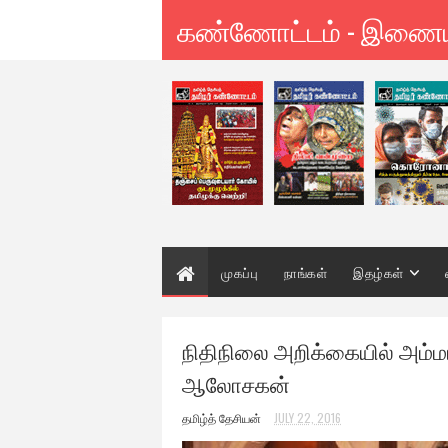
கண்ணோட்டம் - இணை
முகப்பு
நாங்கள்
இதழ்கள்
நிதிநிலை அறிக்கையில் அம்மா
ஆலோசகன்
தமிழ்த் தேசியன்
JULY 22, 2016