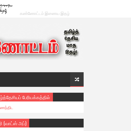
கண்ணோட்டம் இணைய இதழ்
ழ்த்தேசியப் பேரியக்கத்தில்
ைந்திட
ரி (வாட்ஸ் அப்)