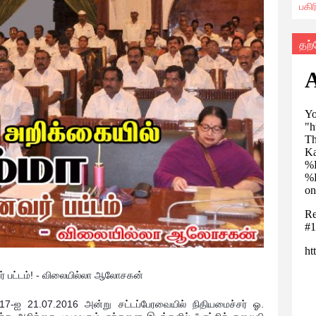
பகி
தற
 பட்டம்! -
விலையில்லா ஆலோசகன்
17-ஐ 21.07.2016 அன்று சட்டப்பேரவையில் நிதியமைச்சர் ஓ.