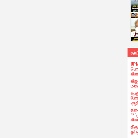
தற
UPI
பொர
விள
விஜ
மனை
ஆளு
போக
குழப
தலை
“\"
விவ
திர
ஓட்ட