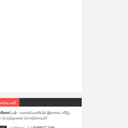
ையொளி
்ணோட்டம்
- வலையொளியில் இணைய கீழே
ள பொத்தானை சொடுக்கவும்!