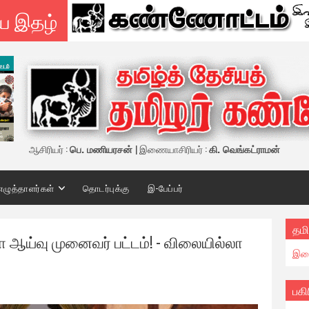
ய இதழ்
ஆசிரியர் :
பெ. மணியரசன்
| இணையாசிரியர் :
கி. வெங்கட்ராமன்
எழுத்தாளர்கள்
தொடர்புக்கு
இ-பேப்பர்
தமி
 ஆய்வு முனைவர் பட்டம்! - விலையில்லா
இண
பகி