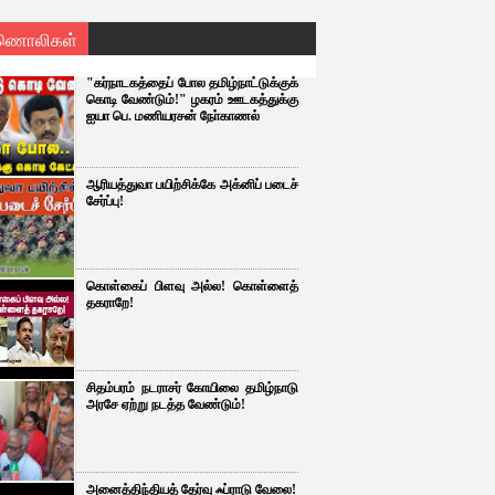
ணொலிகள்
"கர்நாடகத்தைப் போல தமிழ்நாட்டுக்குக்
கொடி வேண்டும்!" ழகரம் ஊடகத்துக்கு
ஐயா பெ. மணியரசன் நோ்காணல்
ஆரியத்துவா பயிற்சிக்கே அக்னிப் படைச்
சேர்ப்பு!
கொள்கைப் பிளவு அல்ல! கொள்ளைத்
தகராறே!
சிதம்பரம் நடராசர் கோயிலை தமிழ்நாடு
அரசே ஏற்று நடத்த வேண்டும்!
அனைத்திந்தியத் தேர்வு ஃப்ராடு வேலை!