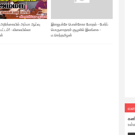
 அறிக்கையில் அம்மா ஆய்வு
இராஜபக்சே பொன்சேகா மோதல் - போர்ப்
ட்டம்! - விலையில்லா
பொருளாதாரச் சூழலில் இலங்கை -
ன்
ம.செந்தமிழன்
வல
கண
உள்