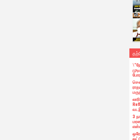
தற
\"ந
முட
போர
சென
ராத
மரு
லார
Ref
வடஇ
3 ந
மரண
என
ஒரே
ஒட்