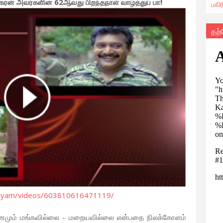
கரன் அவர்களின் 62ஆவது பிறந்தநாள் வாழ்த்துப் பா!
பகி
தற
siyam/videos/603810616471119/
 மானமும் மங்கவில்லை - மறையவில்லை என்பதை நிலக்கோளம்