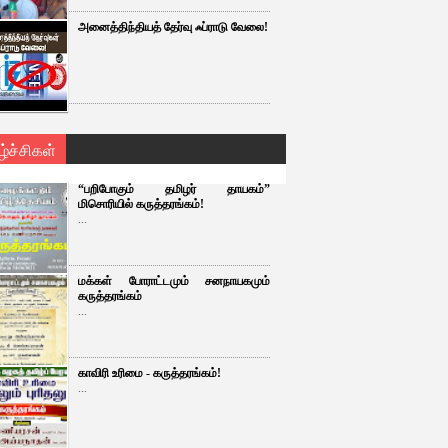
அனைத்திந்தியத் தேர்வு ஃப்ராடு வேலை!
ழ்ச்சிகள்
“பறிபோகும் தமிழர் தாயகம்”
மிசொரியில் கருத்தரங்கம்!
...
மக்கள் போராட்டமும் சனநாயகமும்
கருத்தரங்கம்
...
காவிரி உரிமை - கருத்தரங்கம்!
...