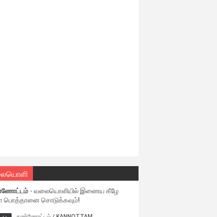
ையொளி
்ணோட்டம்
- வலையொளியில் இணைய கீழே
ள பொத்தானை சொடுக்கவும்!