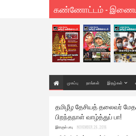
கண்ணோட்டம் - இணை
முகப்பு
நாங்கள்
இதழ்கள்
தமிழீழ தேசியத் தலைவர் மேத
பிறந்தநாள் வாழ்த்துப் பா!
இராகுல் பாபு
NOVEMBER 26, 2016