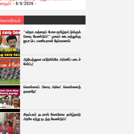
ோதம்!
- 8/9/2026
-
ணொலிகள்
"கர்நாடகத்தைப் போல தமிழ்நாட்டுக்குக்
கொடி வேண்டும்!" ழகரம் ஊடகத்துக்கு
ஐயா பெ. மணியரசன் நோ்காணல்
ஆரியத்துவா பயிற்சிக்கே அக்னிப் படைச்
சேர்ப்பு!
கொள்கைப் பிளவு அல்ல! கொள்ளைத்
தகராறே!
சிதம்பரம் நடராசர் கோயிலை தமிழ்நாடு
அரசே ஏற்று நடத்த வேண்டும்!