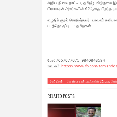
அறிய நிலை நாட்டிய, தமிழீழ விடுதலை இ
பிரபாகரன் அவர்களின் 62ஆவது பிறந்த நா
எழுதிக் குரல் கொடுத்தவர் : பாவலர் கவிபாஸ
படத்தொகுப்பு : தமிழகன்
பேச: 7667077075, 9840848594
ஊடகம்:
https://www.fb.com/tamizhde
செய்திகள்
வே. பிரபாகரன் அவர்களின் 62ஆவது பிறந்தந
RELATED POSTS