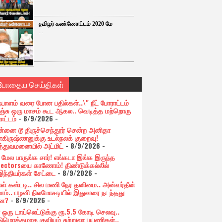
தமிழர் கண்ணோட்டம் 2020 மே
...
்போதைய செய்திகள்
ேபாளம் வரை போன பதில்கள்..\" நீட் போராட்டம்
ிஞ்சு ஒரு மாசம் கூட ஆகல.. வெடித்த மற்றொரு
ாட்டம்
- 8/9/2026
-
்னை டூ திருச்செந்தூர் சென்ற அனிதா
ாகிருஷ்ணனுக்கு உடல்நலக் குறைவு!
த்துவமனையில் அட்மிட்
- 8/9/2026
-
ி மேல பாருங்க சார்! எங்கடா இங்க இருந்த
lectorsயை காணோம்! திண்டுக்கல்லில்
ந்தியர்கள் சேட்டை
- 8/9/2026
-
ாள் கஸ்டடி.. சில மணி நேர தனிமை.. அன்வர்தீன்
ம்.. பழனி நிலமோசடியில் இதுவரை நடந்தது
்ன?
- 8/9/2026
-
 ஒரு டாய்லெட்டுக்கு ரூ.5.5 கோடி செலவு..
டுமொத்தமாக குவியும் சுற்றுலா பயணிகள்..