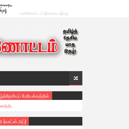
கண்ணோட்டம் இணைய இதழ்
ழ்த்தேசியப் பேரியக்கத்தில்
ைந்திட
ரி (வாட்ஸ் அப்)