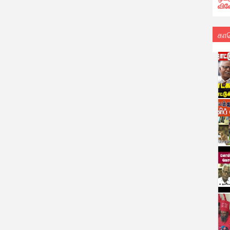
வின
கா