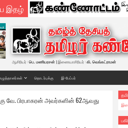
ய இதழ்
ஆசிரியர் :
பெ. மணியரசன்
| இணையாசிரியர் :
கி. வெங்கட்ராமன்
எழுத்தாளர்கள்
தொடர்புக்கு
இ-பேப்பர்
தமி
கு வே. பிரபாகரன் அவர்களின் 62ஆவது
இண
பகி