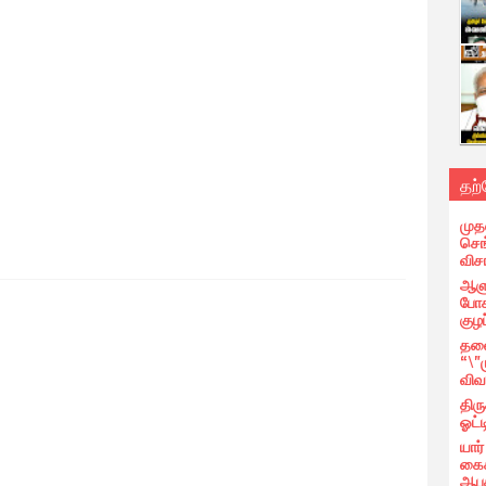
தற
முத
செங்
வி
ஆளு
போக
குழப
தலை
“\"
விவ
திர
ஓட்ட
யார
கைக
ஆபத