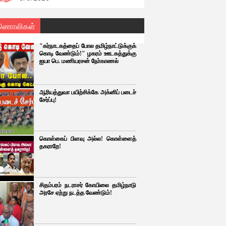
ணொலிகள்
"கர்நாடகத்தைப் போல தமிழ்நாட்டுக்குக்
கொடி வேண்டும்!" ழகரம் ஊடகத்துக்கு
ஐயா பெ. மணியரசன் நோ்காணல்
ஆரியத்துவா பயிற்சிக்கே அக்னிப் படைச்
சேர்ப்பு!
கொள்கைப் பிளவு அல்ல! கொள்ளைத்
தகராறே!
சிதம்பரம் நடராசர் கோயிலை தமிழ்நாடு
அரசே ஏற்று நடத்த வேண்டும்!