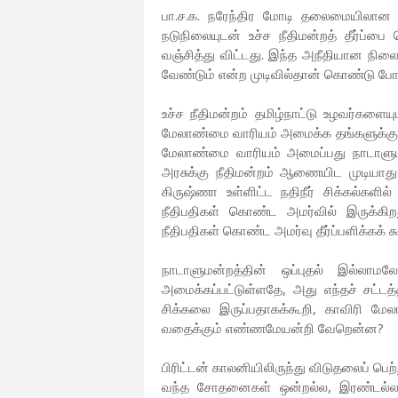
பா.ச.க. நரேந்திர மோடி தலைமையிலான இந
நடுநிலையுடன் உச்ச நீதிமன்றத் தீர்ப்பை
வஞ்சித்து விட்டது. இந்த அநீதியான நில
வேண்டும் என்ற முடிவில்தான் கொண்டு போய
உச்ச நீதிமன்றம் தமிழ்நாட்டு உழவர்களைய
மேலாண்மை வாரியம் அமைக்க தங்களுக்கு 
மேலாண்மை வாரியம் அமைப்பது நாடாளுமன்ற
அரசுக்கு நீதிமன்றம் ஆணையிட முடியாது
கிருஷ்ணா உள்ளிட்ட நதிநீர் சிக்கல்களி
நீதிபதிகள் கொண்ட அமர்வில் இருக்கி
நீதிபதிகள் கொண்ட அமர்வு தீர்ப்பளிக்கக் கூ
நாடாளுமன்றத்தின் ஒப்புதல் இல்லா
அமைக்கப்பட்டுள்ளதே, அது எந்தச் சட்டத
சிக்கலை இருப்பதாகக்கூறி, காவிரி மே
வதைக்கும் எண்ணமேயன்றி வேறென்ன?
பிரிட்டன் காலனியிலிருந்து விடுதலைப் பெ
வந்த சோதனைகள் ஒன்றல்ல, இரண்டல்ல! ம