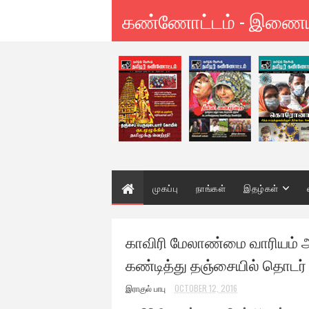
கண்ணோட்டம் - இணை
முகப்பு
நாங்கள்
இதழ்கள்
காவிரி மேலாண்மை வாரியம் 
கண்டித்து தஞ்சையில் தொடர் ம
இராகுல் பாபு
OCTOBER 12, 2016