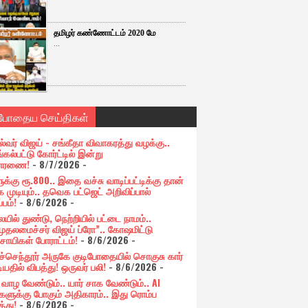
தமிழர் கண்ணோட்டம் 2020 மே
...
்போதைய செய்திகள்
ல்வர் விஜய் - சங்கீதா விவாகரத்து வழக்கு..
கல்பட்டு கோர்ட்டில் இன்று
சாரணை!
- 8/7/2026
-
க்கு ரூ.800.. இதை வச்சு வாடிப்பட்டிக்கு தான்
 முடியும்.. தவெக பட்ஜெட் அறிவிப்பால்
்பம்!
- 8/6/2026
-
யில் துண்டு, நெற்றியில் பட்டை நாமம்..
முதலமைச்சர் விஜய் ப்ரோ”.. கோஷமிட்டு
சாயிகள் போராட்டம்!
- 8/6/2026
-
ுச்செந்தூர் அருகே குடிபோதையில் சொகுசு கார்
ியதில் விபத்து! ஒருவர் பலி!
- 8/6/2026
-
் வாழ வேண்டும்.. யார் சாக வேண்டும்.. AI
ளுக்கு போகும் அதிகாரம்.. இது ரொம்ப
்து!
- 8/6/2026
-