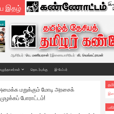
ய இதழ்
ஆசிரியர் :
பெ. மணியரசன்
| இணையாசிரியர் :
கி. வெங்கட்ராமன்
எழுத்தாளர்கள்
தொடர்புக்கு
இ-பேப்பர்
தமி
அமைக்க மறுக்கும் மோடி அரசைக்
இண
ுழக்கப் போராட்டம்!
பகி