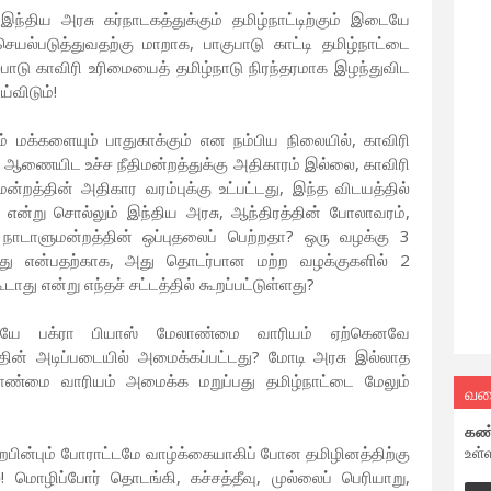
்திய அரசு கர்நாடகத்துக்கும் தமிழ்நாட்டிற்கும் இடையே
 செயல்படுத்துவதற்கு மாறாக, பாகுபாடு காட்டி தமிழ்நாட்டை
ைபாடு காவிரி உரிமையைத் தமிழ்நாடு நிரந்தரமாக இழந்துவிட
்விடும்!
ும் மக்களையும் பாதுகாக்கும் என நம்பிய நிலையில், காவிரி
ஆணையிட உச்ச நீதிமன்றத்துக்கு அதிகாரம் இல்லை, காவிரி
த்தின் அதிகார வரம்புக்கு உட்பட்டது, இந்த விடயத்தில்
 என்று சொல்லும் இந்திய அரசு, ஆந்திரத்தின் போலாவரம்,
ல் நாடாளுமன்றத்தின் ஒப்புதலைப் பெற்றதா? ஒரு வழக்கு 3
றது என்பதற்காக, அது தொடர்பான மற்ற வழக்குகளில் 2
டாது என்று எந்தச் சட்டத்தில் கூறப்பட்டுள்ளது?
மலேயே பக்ரா பியாஸ் மேலாண்மை வாரியம் ஏற்கெனவே
்தின் அடிப்படையில் அமைக்கப்பட்டது? மோடி அரசு இல்லாத
லாண்மை வாரியம் அமைக்க மறுப்பது தமிழ்நாட்டை மேலும்
வல
கண
உள்
ற்றபின்பும் போராட்டமே வாழ்க்கையாகிப் போன தமிழினத்திற்கு
ொழிப்போர் தொடங்கி, கச்சத்தீவு, முல்லைப் பெரியாறு,