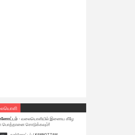
ையொளி
்ணோட்டம்
- வலையொளியில் இணைய கீழே
ள பொத்தானை சொடுக்கவும்!