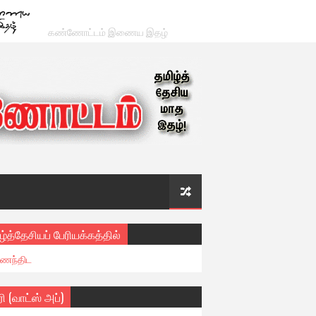
கண்ணோட்டம் இணைய இதழ்
ழ்த்தேசியப் பேரியக்கத்தில்
ைந்திட
ரி (வாட்ஸ் அப்)