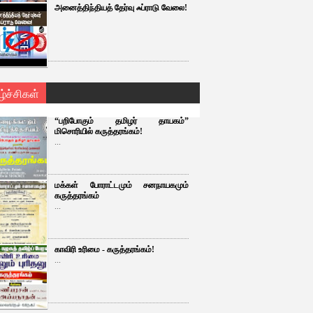
அனைத்திந்தியத் தேர்வு ஃப்ராடு வேலை!
ழ்ச்சிகள்
“பறிபோகும் தமிழர் தாயகம்”
மிசொரியில் கருத்தரங்கம்!
...
மக்கள் போராட்டமும் சனநாயகமும்
கருத்தரங்கம்
...
காவிரி உரிமை - கருத்தரங்கம்!
...