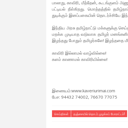
பாலாறு, காவிரி, மீத்தேன், கூடங்குளம் 
பட்டியல் நீள்கிறது. மொத்தத்தில் தமிழ
துடிக்கும் இனப்பகையின் தொடர்ச்சியே இந்த
இந்திய அரசு தமிழ்நாட்டு மக்களுக்கு செய்
மறக்க முடியாத வடுவாக தமிழர் மனங்களில் ந
இழந்தது போதும் தமிழர்களே! இழந்ததை மீ
காவிரி இல்லாமல் வாழ்வில்லை!
களம் காணாமல் காவிரியில்லை!
இணையம்:www.kaveriurimai.com
பேச: 94432 74002, 76670 77075
செய்திகள்
தஞ்சையில் தொடர் முழக்கப் போராட்டம்!