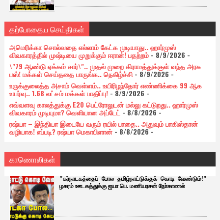
தற்போதைய செய்திகள்
அமெரிக்கா சொல்வதை எல்லாம் கேட்க முடியாது.. ஹார்முஸ்
விவகாரத்தில் முஷ்டியை முறுக்கும் ஈரான்! பதற்றம்
- 8/9/2026
-
\"79 ஆண்டு ஏக்கம் சார்\".. முதல் முறை கிராமத்துக்குள் வந்த அரசு
பஸ்! மக்கள் செய்ததை பாருங்க.. நெகிழ்ச்சி
- 8/9/2026
-
உருக்குலைத்த அசாம் வெள்ளம்.. உயிரிழந்தோர் எண்ணிக்கை 99 ஆக
உயர்வு.. 1.68 லட்சம் மக்கள் பாதிப்பு!
- 8/9/2026
-
எவ்வளவு காலத்துக்கு E20 பெட்ரோலுடன் மல்லு கட்டுறது.. ஹார்முஸ்
விவகாரம் முடியுமா? வெளியான அப்டேட்
- 8/8/2026
-
ரஷ்யா – இந்தியா இடையே வரும் ரயில் பாதை.. அதுவும் பாகிஸ்தான்
வழியாக! எப்படி? ரஷ்யா மெகாபிளான்
- 8/8/2026
-
காணொலிகள்
"கர்நாடகத்தைப் போல தமிழ்நாட்டுக்குக் கொடி வேண்டும்!"
ழகரம் ஊடகத்துக்கு ஐயா பெ. மணியரசன் நோ்காணல்