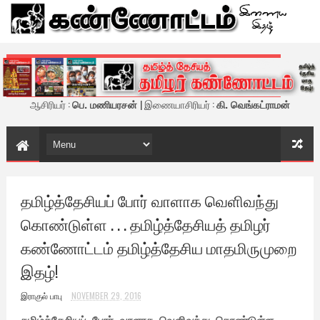
கண்ணோட்டம் - இணைய இதழ்
ஆசிரியர் :
பெ. மணியரசன்
| இணையாசிரியர் :
கி. வெங்கட்ராமன்
தமிழ்த்தேசியப் போர் வாளாக வெளிவந்து
கொண்டுள்ள . . . தமிழ்த்தேசியத் தமிழர்
கண்ணோட்டம் தமிழ்த்தேசிய மாதமிருமுறை
இதழ்!
இராகுல் பாபு
NOVEMBER 29, 2016