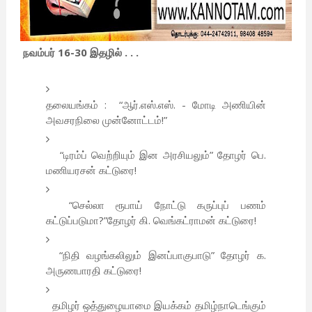
நவம்பர் 16-30 இதழில் . . .
தலையங்கம் : “ஆர்.எஸ்.எஸ். - மோடி அணியின்
அவசரநிலை முன்னோட்டம்!”
“டிரம்ப் வெற்றியும் இன அரசியலும்” தோழர் பெ.
மணியரசன் கட்டுரை!
“செல்லா ரூபாய் நோட்டு கருப்புப் பணம்
கட்டுப்படுமா?”தோழர் கி. வெங்கட்ராமன் கட்டுரை!
“நிதி வழங்கலிலும் இனப்பாகுபாடு” தோழர் க.
அருணபாரதி கட்டுரை!
தமிழர் ஒத்துழையாமை இயக்கம் தமிழ்நாடெங்கும்