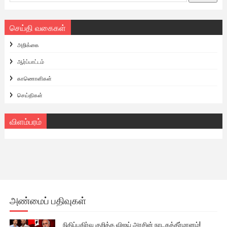
செய்தி வகைகள்
அறிக்கை
ஆர்ப்பாட்டம்
காணொளிகள்
செய்திகள்
விளம்பரம்
அண்மைப் பதிவுகள்
நிதிப்பகிர்வு குறித்த விஜய் அரசின் நாடகத்தீர்மானம்!