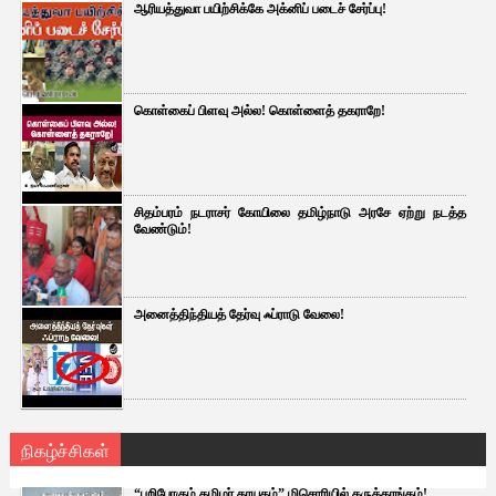
ஆரியத்துவா பயிற்சிக்கே அக்னிப் படைச் சேர்ப்பு!
கொள்கைப் பிளவு அல்ல! கொள்ளைத் தகராறே!
சிதம்பரம் நடராசர் கோயிலை தமிழ்நாடு அரசே ஏற்று நடத்த
வேண்டும்!
அனைத்திந்தியத் தேர்வு ஃப்ராடு வேலை!
நிகழ்ச்சிகள்
“பறிபோகும் தமிழர் தாயகம்” மிசொரியில் கருத்தரங்கம்!