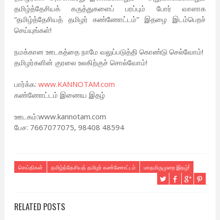
தமிழ்த்தேசியக் கருத்துகளைப் பரப்பும் போர் வாளாக
“தமிழ்த்தேசியத் தமிழர் கண்ணோட்டம்” இதழை இடம்பெறச்
செய்யுங்கள்!
நமக்கான ஊடகத்தை நாமே வலுப்படுத்தி கொண்டு செல்வோம்!
தமிழர்களின் குரலை உலகிற்குச் சொல்வோம்!
பார்க்க:
www.KANNOTAM.com
கண்ணோட்டம் இணைய இதழ்
ஊடகம்:www.kannotam.com
பேச: 7667077075, 98408 48594
செய்திகள்
தமிழ்த்தேசியத் தமிழர் கண்ணோட்டம்
மாதமிருமுறை இதழ்!
RELATED POSTS