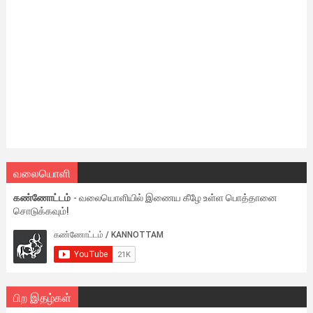
வலையொளி
கண்ணோட்டம்
- வலையொளியில் இணைய கீழே உள்ள பொத்தானை
சொடுக்கவும்!
பிற இதழ்கள்