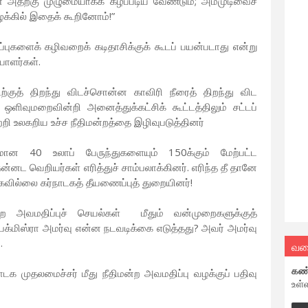
் அதற்கு முழுமையாகக் கீழ்ப்படிய வேண்டும்; அம்முடிவைச்
ழக்கில் இதைக் கூறினோம்!”
்ப்புகளைக் கழிவறைக் கடிதாசிக்குக் கூடப் பயன்படாது என்று
யாளர்கள்.
டிற்குத் திறந்து விடச்சொன்ன காவிரி நீரைத் திறந்து விட
 ஒளிவுமறைவின்றி அனைத்துக்கட்சிக் கூட்டத்திலும் சட்டப்
்றி உலகறிய உச்ச நீதிமன்றத்தை இழிவுபடுத்தினர்
தமான 40 உலாப் பேருந்துகளையும் 150க்கும் மேற்பட்ட
 கன்னட வெறியர்கள் எரித்துச் சாம்பலாக்கினர். எரிந்த தீ தானே
்கவில்லை கர்நாடகத் தீயணைப்புத் துறையினர்!
ன்ற அவமதிப்புச் செயல்கள் மீதும் வன்முறைகளுக்குத்
ீபக்மிஸ்ரா அமர்வு என்ன நடவடிக்கை எடுத்தது? அவர் அமர்வு
.
வல
கண
ாடக முதலமைச்சர் மீது நீதிமன்ற அவமதிப்பு வழக்குப் பதிவு
உள்