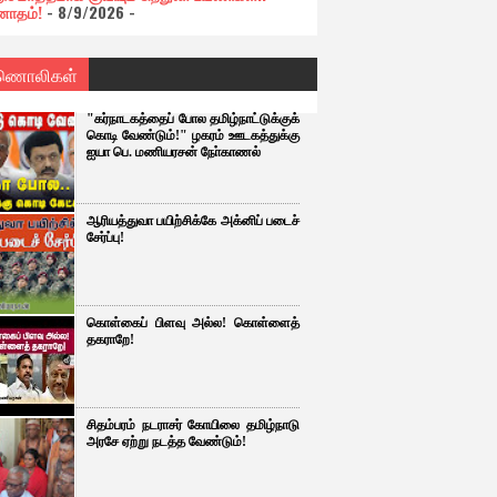
ோதம்!
- 8/9/2026
-
ணொலிகள்
"கர்நாடகத்தைப் போல தமிழ்நாட்டுக்குக்
கொடி வேண்டும்!" ழகரம் ஊடகத்துக்கு
ஐயா பெ. மணியரசன் நோ்காணல்
ஆரியத்துவா பயிற்சிக்கே அக்னிப் படைச்
சேர்ப்பு!
கொள்கைப் பிளவு அல்ல! கொள்ளைத்
தகராறே!
சிதம்பரம் நடராசர் கோயிலை தமிழ்நாடு
அரசே ஏற்று நடத்த வேண்டும்!