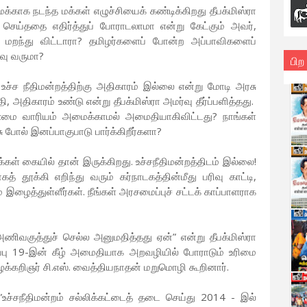
மைக்காக நடந்த மக்கள் எழுச்சியைக் கண்டிக்கிறது தீபக்மிஸ்ரா
 செய்ததை எதிர்த்துப் போராடலாமா என்று கேட்கும் அவர்,
மறந்து விட்டாரா? தமிழர்களைப் போன்ற அப்பாவிகளைப்
்வு வருமா?
பிற
ச்ச நீதிமன்றத்திற்கு அதிகாரம் இல்லை என்று மோடி அரசு
, அதிகாரம் உண்டு என்று தீபக்மிஸ்ரா அமர்வு தீர்ப்பளித்தது.
்மை வாரியம் அமைக்காமல் அமைதியாகிவிட்டது? நாங்கள்
 போல் இனப்பாகுபாடு பார்க்கிறீர்களா?
்கள் கையில் தான் இருக்கிறது. உச்சநீதிமன்றத்திடம் இல்லை!
த் தூக்கி எறிந்து வரும் கர்நாடகத்தின்மீது பரிவு காட்டி,
ம் இழைத்துள்ளீர்கள். நீங்கள் அரசமைப்புச் சட்டக் காப்பாளராக
வகுத்துச் செல்ல அனுமதித்தது ஏன்” என்று தீபக்மிஸ்ரா
உறுப்பு 19-இன் கீழ் அமைதியாக அறவழியில் போராடும் உரிமை
வழக்கறிஞர் சி.எஸ். வைத்தியநாதன் மறுமொழி கூறினார்.
உச்சநீதிமன்றம் சல்லிக்கட்டைத் தடை செய்து 2014 - இல்