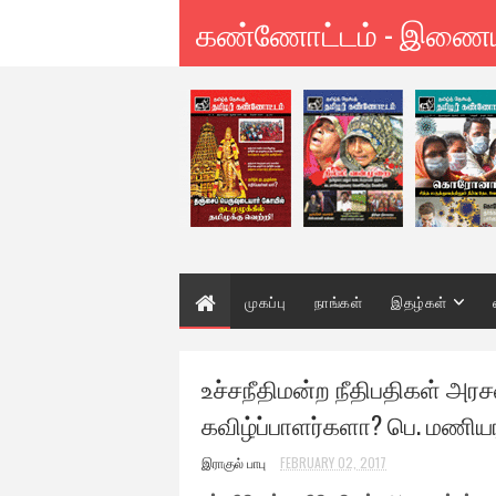
கண்ணோட்டம் - இணை
முகப்பு
நாங்கள்
இதழ்கள்
உச்சநீதிமன்ற நீதிபதிகள் அரச
கவிழ்ப்பாளர்களா? பெ. மணிய
இராகுல் பாபு
FEBRUARY 02, 2017