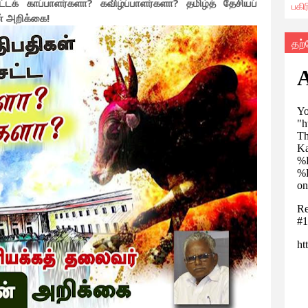
சட்டக் காப்பாளர்களா? கவிழ்ப்பாளர்களா? தமிழ்த் தேசியப்
பகி
் அறிக்கை!
தற