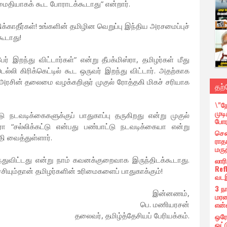
ு அமைதியாகக் கூட போராடக்கூடாது” என்றார்.
்காதீர்கள்! உங்களின் தமிழின வெறுப்பு இந்திய அரசமைப்புச்
ூடாது!
பேர் இறந்து விட்டார்கள்” என்று தீபக்மிஸ்ரா, தமிழர்கள் மீது
்லி கிரிக்கெட்டில் கூட ஒருவர் இறந்து விட்டார். அதற்காக
ரசின் தலைமை வழக்கறிஞர் முகுல் ரோத்தகி மிகச் சரியாக
தற
\"ந
முட
டு நடவடிக்கைகளுக்குப் பாதுகாப்பு தருகிறது என்று முகுல்
போர
ரா “சல்லிக்கட்டு என்பது பண்பாட்டு நடவடிக்கையா என்று
சென
தி வைத்துள்ளார்.
ராத
மரு
வந்துவிட்டது என்று நாம் கவனக்குறைவாக இருந்திடக்கூடாது.
லார
Ref
ச்சியும்தான் தமிழர்களின் உரிமைகளைப் பாதுகாக்கும்!
வடஇ
3 ந
இன்னணம்,
மரண
என
பெ. மணியரசன்
தலைவர், தமிழ்த்தேசியப் பேரியக்கம்.
ஒரே
ஒட்