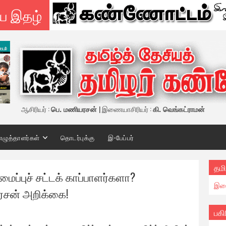
ய இதழ்
ஆசிரியர் :
பெ. மணியரசன்
| இணையாசிரியர் :
கி. வெங்கட்ராமன்
எழுத்தாளர்கள்
தொடர்புக்கு
இ-பேப்பர்
தமி
மைப்புச் சட்டக் காப்பாளர்களா?
இண
ரசன் அறிக்கை!
பகி