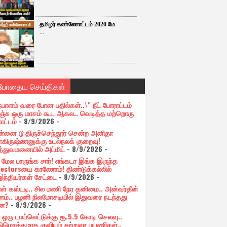
தமிழர் கண்ணோட்டம் 2020 மே
...
்போதைய செய்திகள்
ேபாளம் வரை போன பதில்கள்..\" நீட் போராட்டம்
ிஞ்சு ஒரு மாசம் கூட ஆகல.. வெடித்த மற்றொரு
ாட்டம்
- 8/9/2026
-
்னை டூ திருச்செந்தூர் சென்ற அனிதா
ாகிருஷ்ணனுக்கு உடல்நலக் குறைவு!
த்துவமனையில் அட்மிட்
- 8/9/2026
-
ி மேல பாருங்க சார்! எங்கடா இங்க இருந்த
lectorsயை காணோம்! திண்டுக்கல்லில்
ந்தியர்கள் சேட்டை
- 8/9/2026
-
ாள் கஸ்டடி.. சில மணி நேர தனிமை.. அன்வர்தீன்
ம்.. பழனி நிலமோசடியில் இதுவரை நடந்தது
்ன?
- 8/9/2026
-
 ஒரு டாய்லெட்டுக்கு ரூ.5.5 கோடி செலவு..
டுமொத்தமாக குவியும் சுற்றுலா பயணிகள்..