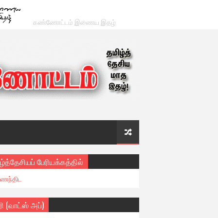
கண்ணோட்டம் இணைய இதழ்
ழ்த்தேசியப் பேரியக்கத்தில்
ைந்திட
ரி (வாட்ஸ் அப்)