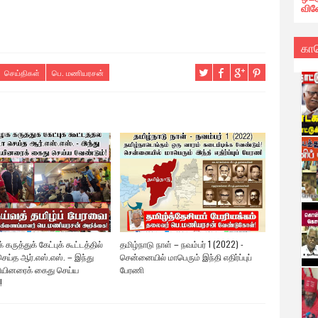
வின
கா
செய்திகள்
பெ. மணியரசன்
 கருத்துக் கேட்புக் கூட்டத்தில்
தமிழ்நாடு நாள் – நவம்பர் 1 (2022) -
ெய்த ஆர்.எஸ்.எஸ். – இந்து
சென்னையில் மாபெரும் இந்தி எதிர்ப்புப்
யினரைக் கைது செய்ய
பேரணி
!