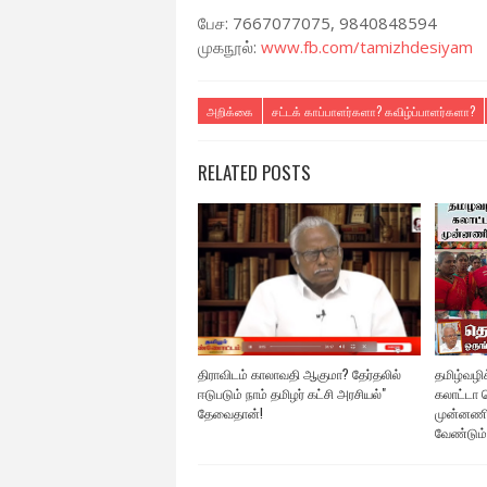
பேச: 7667077075, 9840848594
முகநூல்:
www.fb.com/tamizhdesiyam
அறிக்கை
சட்டக் காப்பாளர்களா? கவிழ்ப்பாளர்களா?
RELATED POSTS
திராவிடம் காலாவதி ஆகுமா? தேர்தலில்
தமிழ்வழிக்
ஈடுபடும் நாம் தமிழர் கட்சி அரசியல்"
கலாட்டா ச
தேவைதான்!
முன்னணி
வேண்டும்