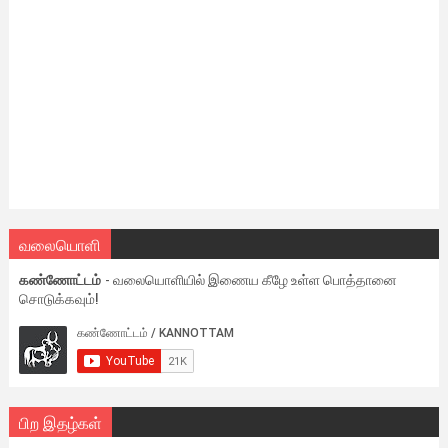
வலையொளி
கண்ணோட்டம்
- வலையொளியில் இணைய கீழே உள்ள பொத்தானை
சொடுக்கவும்!
பிற இதழ்கள்