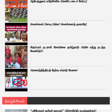
ஆரியத்துவா பயிற்சிக்கே அக்னிப் படைச் சேர்ப்பு!
கொள்கைப் பிளவு அல்ல! கொள்ளைத் தகராறே!
சிதம்பரம் நடராசர் கோயிலை தமிழ்நாடு அரசே ஏற்று நடத்த
வேண்டும்!
அனைத்திந்தியத் தேர்வு ஃப்ராடு வேலை!
நிகழ்ச்சிகள்
“பறிபோகும் தமிழர் தாயகம்” மிசொரியில் கருத்தரங்கம்!