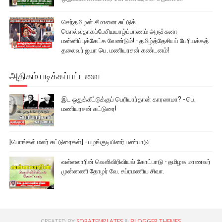
செந்தமிழன் சீமானை சுட்டுக்
கொல்வதாகப்பேசியயாழ்ப்பாணம் அருச்சுனா
மன்னிப்புக்கேட்க வேண்டும்! - தமிழ்த்தேசியப் பேரியக்கத்
தலைவர் ஐயா பெ. மணியரசன் கண்டனம்!
அதிகம் படிக்கப்பட்டவை
இட ஒதுக்கீட்டுக்குப் பெரியார்தான் காரணமா? - பெ.
மணியரசன் கட்டுரை!
[பொங்கல் மலர் கட்டுரைகள்] - பழங்குடியினர் பண்பாடு
வள்ளலாரின் வெளிவிரிவியல் கோட்பாடு - தமிழக மாணவர்
முன்னணி தோழர் வே. சுப்ரமணிய சிவா.
CREATED BY
SORATEMPLATES
&
BLOGGER THEMES