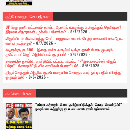
தற்போதைய செய்திகள்
UPIக்கு தனி கட்டணம் தான்.. ஆனால் யாருக்கு பொருந்தும் தெரியுமா?
நிர்மலா சீதாராமன் முக்கிய விளக்கம்
- 8/7/2026
-
விஜய்யிடம் விவாகரத்து கேட்ட மனுவை வாபஸ் பெற்ற மனைவி சங்கீதா..
என்ன நடந்தது?
- 8/7/2026
-
ஆளுக்கு ரூ.800.. இதை வச்சு வாடிப்பட்டிக்கு தான் போக முடியும்..
தவெக பட்ஜெட் அறிவிப்பால் குழப்பம்!
- 8/6/2026
-
தலையில் துண்டு, நெற்றியில் பட்டை நாமம்.. “\"முதலமைச்சர் விஜய்
ப்ரோ”.. கோஷமிட்டு விவசாயிகள் போராட்டம்!
- 8/6/2026
-
திருச்செந்தூர் அருகே குடிபோதையில் சொகுசு கார் ஓட்டியதில் விபத்து!
ஒருவர் பலி!
- 8/6/2026
-
காணொலிகள்
"கர்நாடகத்தைப் போல தமிழ்நாட்டுக்குக் கொடி வேண்டும்!"
ழகரம் ஊடகத்துக்கு ஐயா பெ. மணியரசன் நோ்காணல்