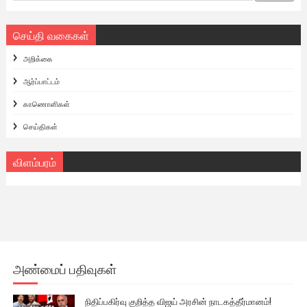
செய்தி வகைகள்
அறிக்கை
ஆர்ப்பாட்டம்
காணொளிகள்
செய்திகள்
விளம்பரம்
அண்மைப் பதிவுகள்
நிதிப்பகிர்வு குறித்த விஜய் அரசின் நாடகத்தீர்மானம்!