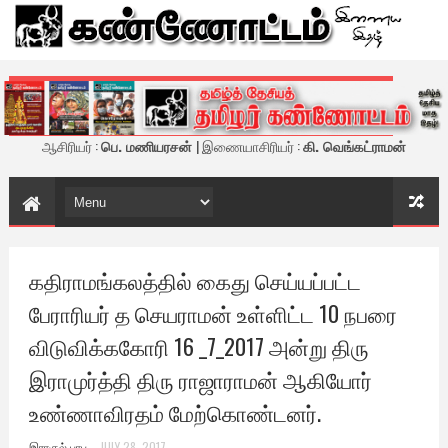
கண்ணோட்டம் - இணைய இதழ்
ஆசிரியர் :
பெ. மணியரசன்
| இணையாசிரியர் :
கி. வெங்கட்ராமன்
கதிராமங்கலத்தில் கைது செய்யப்பட்ட
பேராரியர் த செயராமன் உள்ளிட்ட 10 நபரை
விடுவிக்ககோரி 16 _7_2017 அன்று திரு
இராமுர்த்தி திரு ராஜாராமன் ஆகியோர்
உண்ணாவிரதம் மேற்கொண்டனர்.
இராகுல் பாபு
JULY 28, 2017