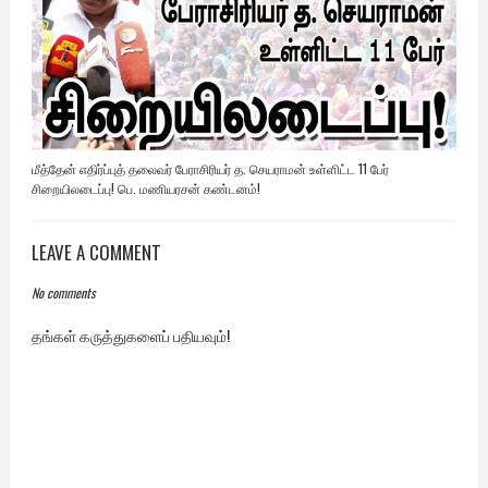
மீத்தேன் எதிர்ப்புத் தலைவர் பேராசிரியர் த. செயராமன் உள்ளிட்ட 11 பேர்
சிறையிலடைப்பு! பெ. மணியரசன் கண்டனம்!
LEAVE A COMMENT
No comments
தங்கள் கருத்துகளைப் பதியவும்!