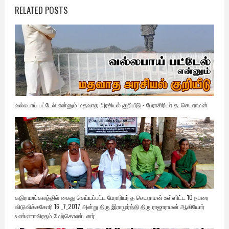
RELATED POSTS
வல்லபாய் பட்டேல் என்னும் மதவாத அரசியல் குறியீடு - பேராசிரியர் த. செயராமன்
கதிராமங்கலத்தில் கைது செய்யப்பட்ட பேராரியர் த செயராமன் உள்ளிட்ட 10 நபரை
விடுவிக்ககோரி 16 _7_2017 அன்று திரு இராமுர்த்தி திரு ராஜாராமன் ஆகியோர்
உண்ணாவிரதம் மேற்கொண்டனர்.