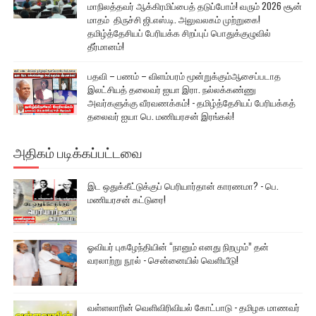
மாநிலத்தவர் ஆக்கிரமிப்பைத் தடுப்போம்! வரும் 2026 சூன்
மாதம் திருச்சி ஜி.எஸ்.டி. அலுவலகம் முற்றுகை!
தமிழ்த்தேசியப் பேரியக்க சிறப்புப் பொதுக்குழுவில்
தீர்மானம்!
பதவி – பணம் – விளம்பரம் மூன்றுக்கும்ஆசைப்படாத
இலட்சியத் தலைவர் ஐயா இரா. நல்லக்கண்ணு
அவர்களுக்கு வீரவணக்கம்! - தமிழ்த்தேசியப் பேரியக்கத்
தலைவர் ஐயா பெ. மணியரசன் இரங்கல்!
அதிகம் படிக்கப்பட்டவை
இட ஒதுக்கீட்டுக்குப் பெரியார்தான் காரணமா? - பெ.
மணியரசன் கட்டுரை!
ஓவியர் புகழேந்தியின் “நானும் எனது நிறமும்” தன்
வரலாற்று நூல் - சென்னையில் வெளியீடு!
வள்ளலாரின் வெளிவிரிவியல் கோட்பாடு - தமிழக மாணவர்