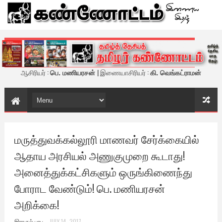
கண்ணோட்டம் - இணைய இதழ்
ஆசிரியர் :
பெ. மணியரசன்
| இணையாசிரியர் :
கி. வெங்கட்ராமன்
மருத்துவக்கல்லூரி மாணவர் சேர்க்கையில்
ஆதாய அரசியல் அணுகுமுறை கூடாது!
அனைத்துக்கட்சிகளும் ஒருங்கிணைந்து
போராட வேண்டும்! பெ. மணியரசன்
அறிக்கை!
இராகுல் பாபு
JULY 14, 2017