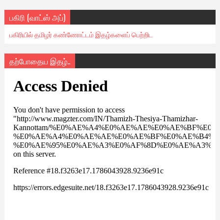
பகிரி (வாட்ஸ் அப்)
பகிரியில் தமிழர் கண்ணோட்டம் இதழ்களைப் பெற்றிட
தற்போதைய இதழ்..