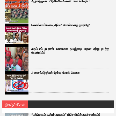
ஆரியத்துவா பயிற்சிக்கே அக்னிப் படைச் சேர்ப்பு!
கொள்கைப் பிளவு அல்ல! கொள்ளைத் தகராறே!
சிதம்பரம் நடராசர் கோயிலை தமிழ்நாடு அரசே ஏற்று நடத்த
வேண்டும்!
அனைத்திந்தியத் தேர்வு ஃப்ராடு வேலை!
நிகழ்ச்சிகள்
“பறிபோகும் தமிழர் தாயகம்” மிசொரியில் கருத்தரங்கம்!