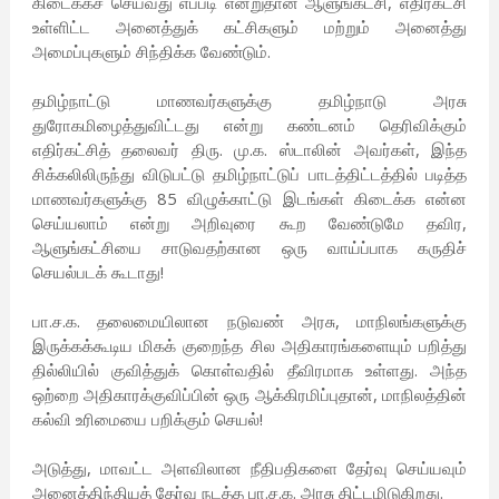
கிடைக்கச் செய்வது எப்படி என்றுதான் ஆளுங்கட்சி, எதிர்கட்சி
உள்ளிட்ட அனைத்துக் கட்சிகளும் மற்றும் அனைத்து
அமைப்புகளும் சிந்திக்க வேண்டும்.
தமிழ்நாட்டு மாணவர்களுக்கு தமிழ்நாடு அரசு
துரோகமிழைத்துவிட்டது என்று கண்டனம் தெரிவிக்கும்
எதிர்கட்சித் தலைவர் திரு. மு.க. ஸ்டாலின் அவர்கள், இந்த
சிக்கலிலிருந்து விடுபட்டு தமிழ்நாட்டுப் பாடத்திட்டத்தில் படித்த
மாணவர்களுக்கு 85 விழுக்காட்டு இடங்கள் கிடைக்க என்ன
செய்யலாம் என்று அறிவுரை கூற வேண்டுமே தவிர,
ஆளுங்கட்சியை சாடுவதற்கான ஒரு வாய்ப்பாக கருதிச்
செயல்படக் கூடாது!
பா.ச.க. தலைமையிலான நடுவண் அரசு, மாநிலங்களுக்கு
இருக்கக்கூடிய மிகக் குறைந்த சில அதிகாரங்களையும் பறித்து
தில்லியில் குவித்துக் கொள்வதில் தீவிரமாக உள்ளது. அந்த
ஒற்றை அதிகாரக்குவிப்பின் ஒரு ஆக்கிரமிப்புதான், மாநிலத்தின்
கல்வி உரிமையை பறிக்கும் செயல்!
அடுத்து, மாவட்ட அளவிலான நீதிபதிகளை தேர்வு செய்யவும்
அனைத்திந்தியத் தேர்வு நடத்த பா.ச.க. அரசு திட்டமிடுகிறது.