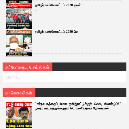
தமிழர் கண்ணோட்டம் 2020 சூன்
...
தமிழர் கண்ணோட்டம் 2020 மே
...
தற்போதைய செய்திகள்
Loading...
காணொலிகள்
"கர்நாடகத்தைப் போல தமிழ்நாட்டுக்குக் கொடி வேண்டும்!"
ழகரம் ஊடகத்துக்கு ஐயா பெ. மணியரசன் நோ்காணல்