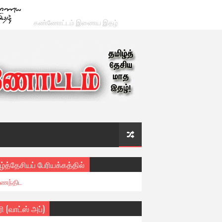
கண்ணோட்டம் இணைய இதழ்
ழ்த்தேசியப் பேரியக்கத்தில்
ைந்திட
ரி (வாட்ஸ் அப்)