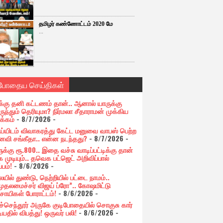
தமிழர் கண்ணோட்டம் 2020 மே
...
்போதைய செய்திகள்
க்கு தனி கட்டணம் தான்.. ஆனால் யாருக்கு
ுந்தும் தெரியுமா? நிர்மலா சீதாராமன் முக்கிய
க்கம்
- 8/7/2026
-
ய்யிடம் விவாகரத்து கேட்ட மனுவை வாபஸ் பெற்ற
வி சங்கீதா.. என்ன நடந்தது?
- 8/7/2026
-
க்கு ரூ.800.. இதை வச்சு வாடிப்பட்டிக்கு தான்
 முடியும்.. தவெக பட்ஜெட் அறிவிப்பால்
்பம்!
- 8/6/2026
-
யில் துண்டு, நெற்றியில் பட்டை நாமம்..
முதலமைச்சர் விஜய் ப்ரோ”.. கோஷமிட்டு
சாயிகள் போராட்டம்!
- 8/6/2026
-
ுச்செந்தூர் அருகே குடிபோதையில் சொகுசு கார்
ியதில் விபத்து! ஒருவர் பலி!
- 8/6/2026
-