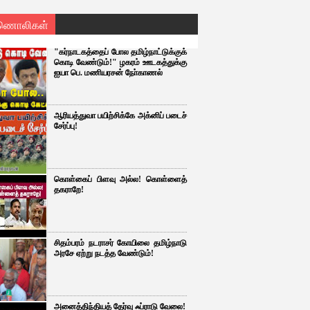
ணொலிகள்
"கர்நாடகத்தைப் போல தமிழ்நாட்டுக்குக்
கொடி வேண்டும்!" ழகரம் ஊடகத்துக்கு
ஐயா பெ. மணியரசன் நோ்காணல்
ஆரியத்துவா பயிற்சிக்கே அக்னிப் படைச்
சேர்ப்பு!
கொள்கைப் பிளவு அல்ல! கொள்ளைத்
தகராறே!
சிதம்பரம் நடராசர் கோயிலை தமிழ்நாடு
அரசே ஏற்று நடத்த வேண்டும்!
அனைத்திந்தியத் தேர்வு ஃப்ராடு வேலை!