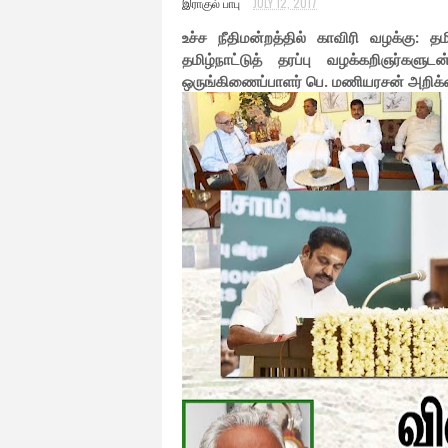
இராகுல் பாபு
JULY 12, 2017
உச்ச நீதிமன்றத்தில் காவிரி வழக்கு: த
தமிழ்நாட்டுத் தரப்பு வழக்கறிஞர்களு
ஒருங்கிணைப்பாளர் பெ. மணியரசன் அறிக