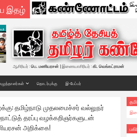
ய இதழ்
ஆசிரியர் :
பெ. மணியரசன்
| இணையாசிரியர் :
கி. வெங்கட்ராமன்
எழுத்தாளர்கள்
தொடர்புக்கு
இ-பேப்பர்
தமி
ழக்கு: தமிழ்நாடு முதலமைச்சர் வல்லுநர்
இண
்நாட்டுத் தரப்பு வழக்கறிஞர்களுடன்
ணியரசன் அறிக்கை!
பகி