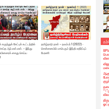
தற
 கருத்துக் கேட்புக் கூட்டத்தில்
தமிழ்நாடு நாள் – நவம்பர் 1 (2022) -
ெய்த ஆர்.எஸ்.எஸ். – இந்து
சென்னையில் மாபெரும் இந்தி எதிர்ப்புப்
UPI
யினரைக் கைது செய்ய
பேரணி
பொர
!
விள
விஜ
மனை
ஆளு
போக
குழப
தலை
“\"
விவ
திர
ஓட்ட