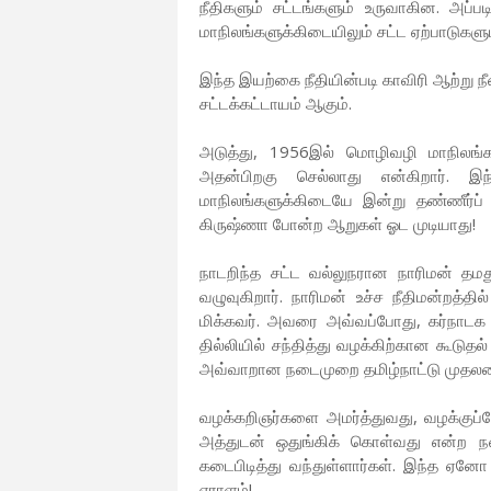
நீதிகளும் சட்டங்களும் உருவாகின. அப்ப
மாநிலங்களுக்கிடையிலும் சட்ட ஏற்பாடுகள
இந்த இயற்கை நீதியின்படி காவிரி ஆற்று நீ
சட்டக்கட்டாயம் ஆகும்.
அடுத்து, 1956இல் மொழிவழி மாநிலங்க
அதன்பிறகு செல்லாது என்கிறார். இ
மாநிலங்களுக்கிடையே இன்று தண்ணீர்ப் ப
கிருஷ்ணா போன்ற ஆறுகள் ஓட முடியாது!
நாடறிந்த சட்ட வல்லுநரான நாரிமன் தமது
வழுவுகிறார். நாரிமன் உச்ச நீதிமன்றத்தி
மிக்கவர். அவரை அவ்வப்போது, கர்நாடக 
தில்லியில் சந்தித்து வழக்கிற்கான கூடுதல
அவ்வாறான நடைமுறை தமிழ்நாட்டு முதலமைச்
வழக்கறிஞர்களை அமர்த்துவது, வழக்குப்
அத்துடன் ஒதுங்கிக் கொள்வது என்ற 
கடைபிடித்து வந்துள்ளார்கள். இந்த ஏன
ஏராளம்!