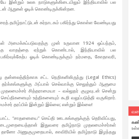
டியே இன்றும் உலக நாடுகளுக்கிடையிலும் இந்தியாவில் பல
ுடன் ஆறுகள் ஓடிக் கொண்டிருக்கின்றன.
ரைத் தமிழ்நாட்டுடன் கர்நாடகம் பகிர்ந்து கொள்ள வேண்டியது
ள் அமைக்கப்படுவதற்கு முன் உருவான 1924 ஒப்பந்தம்,
ந்த வாதத்தை ஏற்றுக் கொண்டால், இந்தியாவில் பல
கிர்வுக்கேற்ப ஓடிக் கொண்டிருக்கும் நர்மதை, கோதாவரி,
 தன்னலத்திற்காக சட்ட நெறிகளிலிருந்து (Legal Ethics)
ல் தர்க்கங்களுக்கு அப்பால் செல்வாக்கு செலுத்தும் ஆளுமை
முதலமைச்சர் சித்தராமையா – வல்லுநர் குழுவுடன் சென்று
் செய்திகளையும் உத்திகளையும் கூறி வலுப்படுத்தி வருகிறார்.
சர் தரப்பில் இன்றும் இல்லை; என்றும் இல்லை!
வல
போட்ட “சாதனையை” செய்தி ஊடகங்களுக்குத் தெரிவிப்பது,
கண
நடைமுறையைத்தான் இதுவரை தமிழ்நாடு முதலமைச்சர்கள்
உள்
ோ தானோ அணுகுமுறையால், காவிரியில் தமிழ்நாடு இழந்தது