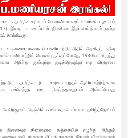
ராகவும், தமிழின உரிமைப் போராளியாகவும் விளங்கிய ஓவியர்
017) இரவு, மாரடைப்பால் திடீரென இறப்பெய்தினார் என்ற
ாய் தாக்கியது!
 வடிவமைப்பாளராகப் பணியாற்றி, அதில் அரசிதழ் பதிவு
றையில் பணியாற்றிக் கொண்டிருக்கும்போதே, 1980களிலிருந்து
ளை அறிந்து துன்புற்று துடித்தெழுந்து ஈழ விடுதலை
மிழ்நாடு – தமிழ்மொழி – சமூக மாறுதல் ஆகியவற்றிற்கான
ங்க பங்கேற்று, உரை நிகழ்த்துவதுடன் அவ்வப்போது
 வேறெதுவும் நெஞ்சில் சுமக்காத மெய்யான தமிழ்த்தேசியர்
்த நினைவுச் சின்னமாக தஞ்சையில் எழுந்து நிற்கும்
ான வரைவு ஓவியங்களை தீட்டித் தந்தவர், தோழர் வீரசந்தானம்