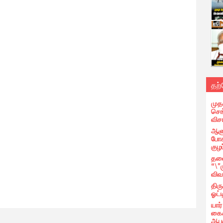
தற
முத
செங்
வி
ஆளு
போக
குழப
தலை
“\"
விவ
திர
ஓட்ட
யார
கைக
ஆபத