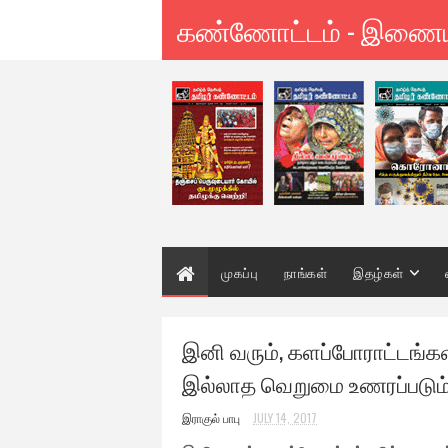
கண்ணோட்டம் - இணை
முகப்பு
நாங்கள்
இதழ்கள்
இனி வரும், களப்போராட்டங்களி
இல்லாத வெறுமை உணரப்படும்
இராகுல் பாபு
JULY 14, 2017