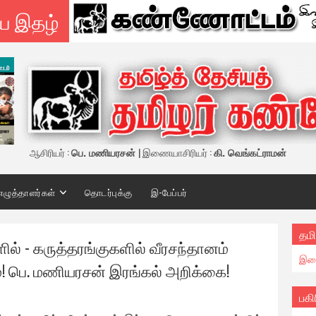
ய இதழ்
ஆசிரியர் :
பெ. மணியரசன்
| இணையாசிரியர் :
கி. வெங்கட்ராமன்
எழுத்தாளர்கள்
தொடர்புக்கு
இ-பேப்பர்
தமி
ல் - கருத்தரங்குகளில் வீரசந்தானம்
இண
! பெ. மணியரசன் இரங்கல் அறிக்கை!
பகி