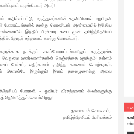
களிப்புகள் வழங்கியவர் அவர்!
 பாதிக்கப்பட்டு, மருத்துவர்களின் உதவியினால் மறுபிறவி
அவர் போராட்டங்களில் கலந்து கொண்டார். அண்மையில் இந்திய
ென்னையில் இந்திப் பிரச்சார சபை முன் தமிழ்த்தேசியப்
டத்தில், தோழர் சந்தானம் கலந்து கொண்டார்.
க்காக நடக்கும் களப்போராட்டங்களிலும் கருத்தரங்க
த வெறுமை உணர்வாளர்களின் நெஞ்சத்தை உலுக்கும்! கள்ளம்
ைப் பேச்சும், எதிர்காலம் குறித்த கவலைச் சொற்களும்,
்துக் கொண்டே இருக்கும்! இளம் தலைமுறைக்கு அவை
ழ்த்தேசியப் போராளி – ஓவியர் வீரசந்தானம் அவர்களுக்கு
த் தெரிவித்துக் கொள்கிறது!
வல
தலைமைச் செயலகம்,
தமிழ்த்தேசியப் பேரியக்கம்
கண
உள்