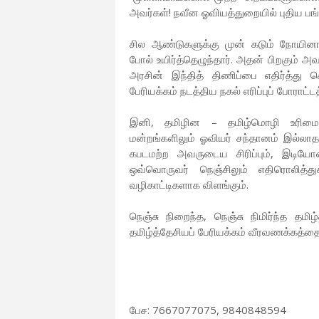
அவர்கள்! நவீன ஓவியத்துறையில் புதிய பங்
சில ஆண்டுகளுக்கு முன் கடும் நோயினால்
போல் உயிர்த்தெழுந்தார். அதன் பிறகும் 
அரசின் இந்தித் திணிப்பை எதிர்த்து ச
பேரியக்கம் நடத்திய நகல் எரிப்புப் போராட்
இனி, தமிழின – தமிழ்மொழி உரிமைகளு
மன்றங்களிலும் ஓவியர் சந்தானம் இல்லா
கபடமற்ற அவருடைய சிரிப்பும், இடியோச
ஒவ்வொருவர் நெஞ்சிலும் எதிரொலித
வழிகாட்டிகளாக விளங்கும்.
நெஞ்சு நிறைந்த, நெஞ்சு நிமிர்ந்த தமி
தமிழ்த்தேசியப் பேரியக்கம் வீரவணக்கத்தை
பேச: 7667077075, 9840848594