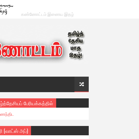
கண்ணோட்டம் இணைய இதழ்
ழ்த்தேசியப் பேரியக்கத்தில்
ைந்திட
ரி (வாட்ஸ் அப்)