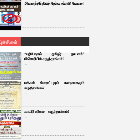
அனைத்திந்தியத் தேர்வு ஃப்ராடு வேலை!
ழ்ச்சிகள்
“பறிபோகும் தமிழர் தாயகம்”
மிசொரியில் கருத்தரங்கம்!
...
மக்கள் போராட்டமும் சனநாயகமும்
கருத்தரங்கம்
...
காவிரி உரிமை - கருத்தரங்கம்!
...