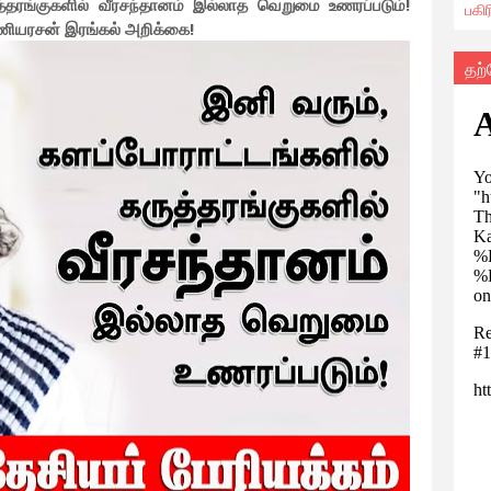
த்தரங்குகளில் வீரசந்தானம் இல்லாத வெறுமை உணரப்படும்!
பகி
மணியரசன் இரங்கல் அறிக்கை!
தற