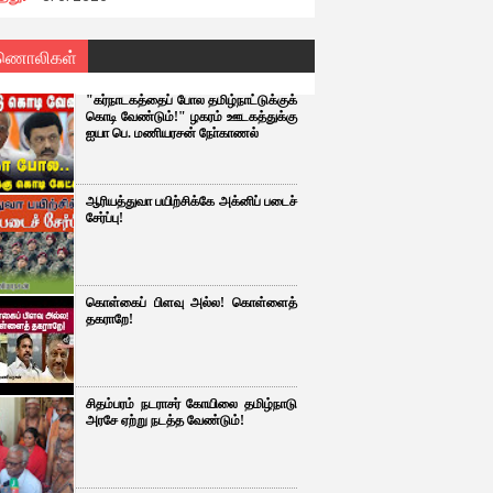
ணொலிகள்
"கர்நாடகத்தைப் போல தமிழ்நாட்டுக்குக்
கொடி வேண்டும்!" ழகரம் ஊடகத்துக்கு
ஐயா பெ. மணியரசன் நோ்காணல்
ஆரியத்துவா பயிற்சிக்கே அக்னிப் படைச்
சேர்ப்பு!
கொள்கைப் பிளவு அல்ல! கொள்ளைத்
தகராறே!
சிதம்பரம் நடராசர் கோயிலை தமிழ்நாடு
அரசே ஏற்று நடத்த வேண்டும்!