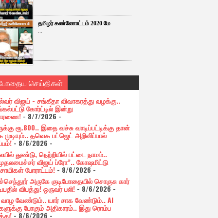
தமிழர் கண்ணோட்டம் 2020 மே
...
்போதைய செய்திகள்
ல்வர் விஜய் - சங்கீதா விவாகரத்து வழக்கு..
கல்பட்டு கோர்ட்டில் இன்று
சாரணை!
- 8/7/2026
-
க்கு ரூ.800.. இதை வச்சு வாடிப்பட்டிக்கு தான்
 முடியும்.. தவெக பட்ஜெட் அறிவிப்பால்
்பம்!
- 8/6/2026
-
யில் துண்டு, நெற்றியில் பட்டை நாமம்..
முதலமைச்சர் விஜய் ப்ரோ”.. கோஷமிட்டு
சாயிகள் போராட்டம்!
- 8/6/2026
-
ுச்செந்தூர் அருகே குடிபோதையில் சொகுசு கார்
ியதில் விபத்து! ஒருவர் பலி!
- 8/6/2026
-
் வாழ வேண்டும்.. யார் சாக வேண்டும்.. AI
ளுக்கு போகும் அதிகாரம்.. இது ரொம்ப
்து!
- 8/6/2026
-