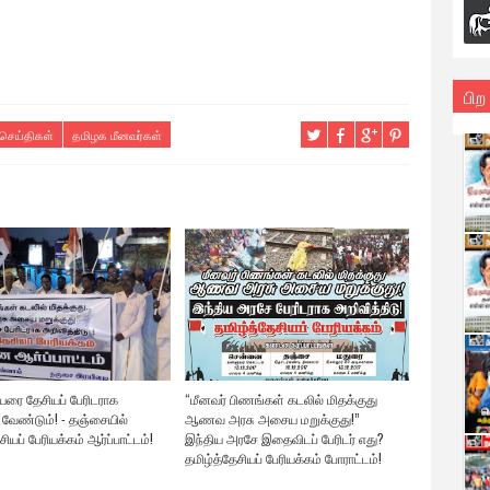
பிற
செய்திகள்
தமிழக மீனவர்கள்
ுயரை தேசியப் பேரிடராக
“மீனவர் பிணங்கள் கடலில் மிதக்குது
 வேண்டும்! - தஞ்சையில்
ஆணவ அரசு அசைய மறுக்குது!”
ியப் பேரியக்கம் ஆர்ப்பாட்டம்!
இந்திய அரசே இதைவிடப் பேரிடர் எது?
தமிழ்த்தேசியப் பேரியக்கம் போராட்டம்!