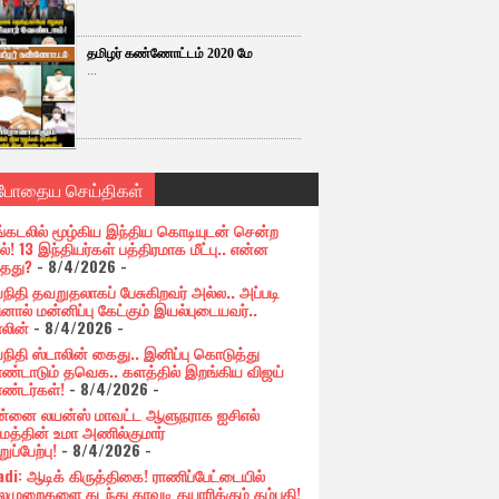
தமிழர் கண்ணோட்டம் 2020 மே
...
்போதைய செய்திகள்
்கடலில் மூழ்கிய இந்திய கொடியுடன் சென்ற
ல்! 13 இந்தியர்கள் பத்திரமாக மீட்பு.. என்ன
்தது?
- 8/4/2026
-
நிதி தவறுதலாகப் பேசுகிறவர் அல்ல.. அப்படி
ினால் மன்னிப்பு கேட்கும் இயல்புடையவர்..
ாலின்
- 8/4/2026
-
நிதி ஸ்டாலின் கைது.. இனிப்பு கொடுத்து
்டாடும் தவெக.. களத்தில் இறங்கிய விஜய்
்டர்கள்!
- 8/4/2026
-
்னை லயன்ஸ் மாவட்ட ஆளுநராக ஐசிஎல்
ுமத்தின் உமா அணில்குமார்
ப்பேற்பு!
- 8/4/2026
-
adi: ஆடிக் கிருத்திகை! ராணிப்பேட்டையில்
முறைகளை கடந்து காவடி தயாரிக்கும் தம்பதி!