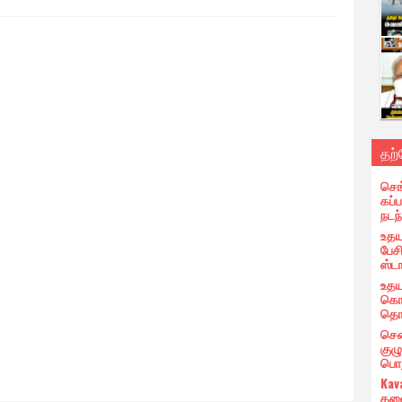
தற
செங
கப்ப
நடந
உதய
பேச
ஸ்ட
உதய
கொண
தொண
சென
குழ
பொறு
Kav
தலை