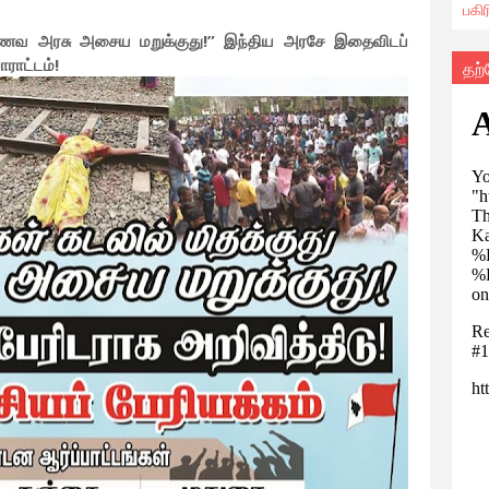
பகி
 ஆணவ அரசு அசைய மறுக்குது!” இந்திய அரசே இதைவிடப்
ோராட்டம்!
தற