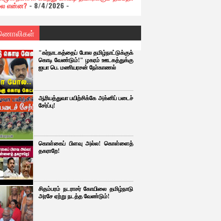
ை என்ன?
- 8/4/2026
-
ணொலிகள்
"கர்நாடகத்தைப் போல தமிழ்நாட்டுக்குக்
கொடி வேண்டும்!" ழகரம் ஊடகத்துக்கு
ஐயா பெ. மணியரசன் நோ்காணல்
ஆரியத்துவா பயிற்சிக்கே அக்னிப் படைச்
சேர்ப்பு!
கொள்கைப் பிளவு அல்ல! கொள்ளைத்
தகராறே!
சிதம்பரம் நடராசர் கோயிலை தமிழ்நாடு
அரசே ஏற்று நடத்த வேண்டும்!