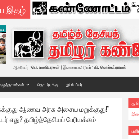
ய இதழ்
ஆசிரியர் :
பெ. மணியரசன்
| இணையாசிரியர் :
கி. வெங்கட்ராமன்
எழுத்தாளர்கள்
தொடர்புக்கு
இ-பேப்பர்
தமி
ிதக்குது ஆணவ அரசு அசைய மறுக்குது!”
இண
் எது? தமிழ்த்தேசியப் பேரியக்கம்
பகி