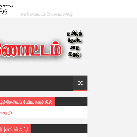
கண்ணோட்டம் இணைய இதழ்
ழ்த்தேசியப் பேரியக்கத்தில்
ைந்திட
ரி (வாட்ஸ் அப்)