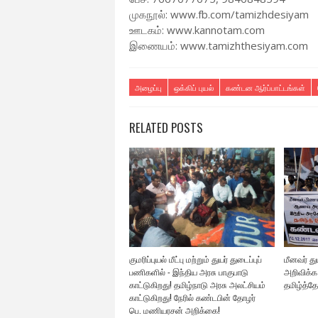
முகநூல்: www.fb.com/tamizhdesiyam
ஊடகம்: www.kannotam.com
இணையம்: www.tamizhthesiyam.com
அழைப்பு
ஒக்கிப் புயல்
கண்டன ஆர்ப்பாட்டங்கள்
RELATED POSTS
குமரிப்புயல் மீட்பு மற்றும் துயர் துடைப்புப்
மீனவர் த
பணிகளில் - இந்திய அரசு பாகுபாடு
அறிவிக்க
காட்டுகிறது! தமிழ்நாடு அரசு அலட்சியம்
தமிழ்த்தேச
காட்டுகிறது! நேரில் கண்டபின் தோழர்
பெ. மணியரசன் அறிக்கை!