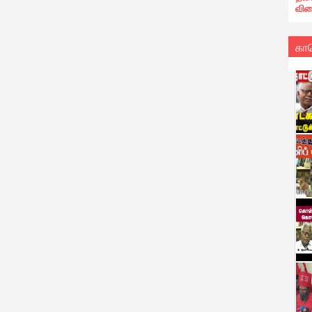
வில
கா