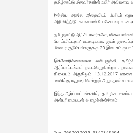
தமிழ்நாட்டு மீனவர்களின் உயிர் அவ்வளவ
இந்திய அரசே, இதைவிடப் பேரிடர் எது?
அறிவித்திடு! காணாமல் போனோரை உடனடியா
தமிழ்நாட்டு ஆட்சியாளர்களே, மீனவ மக்களி
போய்விட்டதா? உடனடியாக, துயர் துடைப்பு
மீனவர் குடும்பங்களுக்கு 20 இலட்சம் ரூபாய்
இக்கோரிக்கைகளை வலியுறுத்தி, தமிழ்த
ஆர்ப்பாட்டங்கள் நடைபெறுகின்றன. நாள
நிலையம் அருகிலும், 13.12.2017 மாலை
மணிக்கு மதுரை செல்லூர் அறுபதடிச் சாலைய
இந்த ஆர்ப்பாட்டங்களில், தமிழின உணர்வ
அன்புரிமையுடன் அழைக்கின்றோம்!
பேச: 7667077075, 9840848594