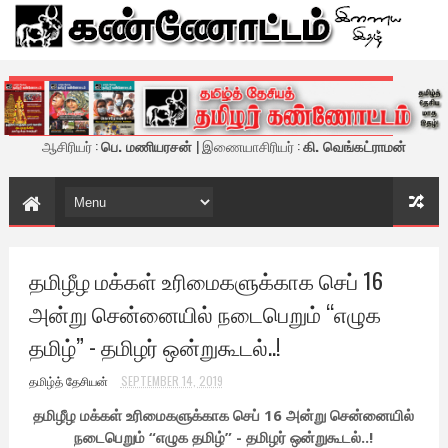
கண்ணோட்டம் - இணைய இதழ்
ஆசிரியர் :
பெ. மணியரசன்
| இணையாசிரியர் :
கி. வெங்கட்ராமன்
தமிழீழ மக்கள் உரிமைகளுக்காக செப் 16
அன்று சென்னையில் நடைபெறும் “எழுக
தமிழ்” - தமிழர் ஒன்றுகூடல்..!
தமிழ்த் தேசியன்
SEPTEMBER 14, 2019
தமிழீழ மக்கள் உரிமைகளுக்காக செப் 16 அன்று சென்னையில்
நடைபெறும் “எழுக தமிழ்” - தமிழர் ஒன்றுகூடல்..!