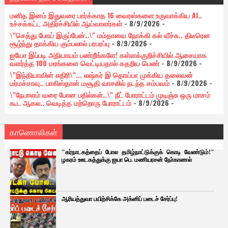
மனித இனம் இதுவரை பார்க்காத 16 வைரஸ்களை உருவாக்கிய AI..
உச்சக்கட்ட அதிர்ச்சியில் ஆய்வாளர்கள்
- 8/9/2026
-
\"செத்து போய் இருப்பேன்..\" மம்தாவை நோக்கி கல் வீச்சு.. திடீரென
சூழ்ந்து தாக்கிய கும்பலால் பரபரப்பு
- 8/9/2026
-
ஐயோ இப்படி அநியாயம் பண்றீங்களே! கள்ளக்குறிச்சியில் ஆசையாக
வளர்த்த 100 மரங்களை வெட்டியதால் கதறிய பெண்
- 8/9/2026
-
\"இந்தியாவின் எதிரி\"... லஷ்கர் இ தொய்பா முக்கிய தலைவன்
மர்மச்சாவு.. பாகிஸ்தான் மசூதி வாசலில் நடந்த சம்பவம்
- 8/9/2026
-
\"நேபாளம் வரை போன பதில்கள்..\" நீட் போராட்டம் முடிஞ்சு ஒரு மாசம்
கூட ஆகல.. வெடித்த மற்றொரு போராட்டம்
- 8/9/2026
-
காணொலிகள்
"கர்நாடகத்தைப் போல தமிழ்நாட்டுக்குக் கொடி வேண்டும்!"
ழகரம் ஊடகத்துக்கு ஐயா பெ. மணியரசன் நோ்காணல்
ஆரியத்துவா பயிற்சிக்கே அக்னிப் படைச் சேர்ப்பு!