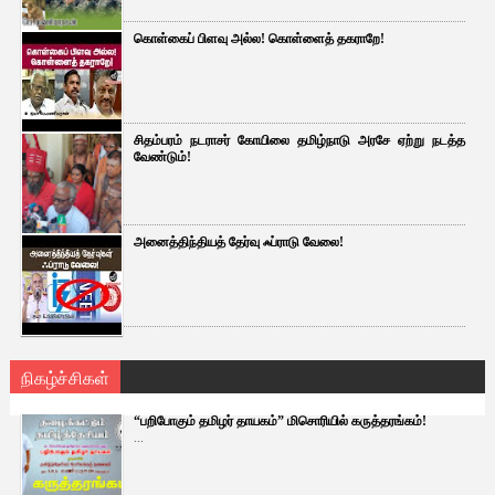
கொள்கைப் பிளவு அல்ல! கொள்ளைத் தகராறே!
சிதம்பரம் நடராசர் கோயிலை தமிழ்நாடு அரசே ஏற்று நடத்த
வேண்டும்!
அனைத்திந்தியத் தேர்வு ஃப்ராடு வேலை!
நிகழ்ச்சிகள்
“பறிபோகும் தமிழர் தாயகம்” மிசொரியில் கருத்தரங்கம்!
...