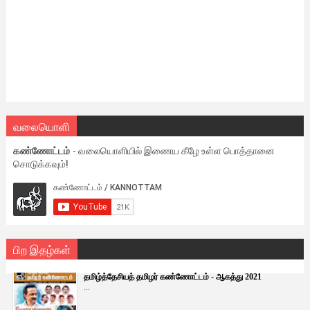
வலையொளி
கண்ணோட்டம்
- வலையொளியில் இணைய கீழே உள்ள பொத்தானை
சொடுக்கவும்!
பிற இதழ்கள்
தமிழ்த்தேசியத் தமிழர் கண்ணோட்டம் - ஆகத்து 2021
...