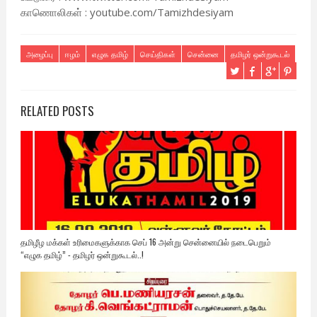
காணொலிகள் : youtube.com/Tamizhdesiyam
அழைப்பு
ஈழம்
எழுக தமிழ்
செய்திகள்
சென்னை
தமிழர் ஒன்றுகூடல்
RELATED POSTS
தமிழீழ மக்கள் உரிமைகளுக்காக செப் 16 அன்று சென்னையில் நடைபெறும்
“எழுக தமிழ்” - தமிழர் ஒன்றுகூடல்..!