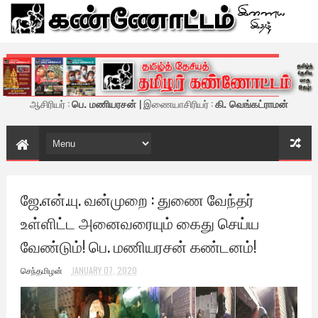
கண்ணோட்டம் - இணைய இதழ்
ஆசிரியர் :
பெ. மணியரசன்
| இணையாசிரியர் :
கி. வெங்கட்ராமன்
ஜே.என்.யு. வன்முறை : துணை வேந்தர்
உள்ளிட்ட அனைவரையும் கைது செய்ய
வேண்டும்! பெ. மணியரசன் கண்டனம்!
செந்தமிழன்
JANUARY 07, 2020