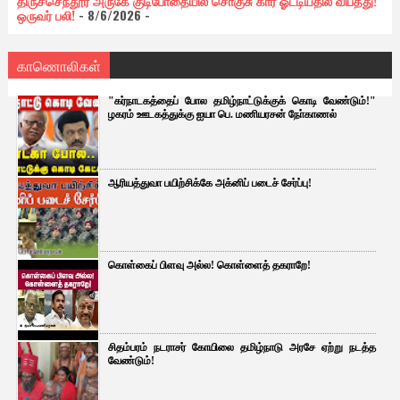
திருச்செந்தூர் அருகே குடிபோதையில் சொகுசு கார் ஓட்டியதில் விபத்து!
ஒருவர் பலி!
- 8/6/2026
-
காணொலிகள்
"கர்நாடகத்தைப் போல தமிழ்நாட்டுக்குக் கொடி வேண்டும்!"
ழகரம் ஊடகத்துக்கு ஐயா பெ. மணியரசன் நோ்காணல்
ஆரியத்துவா பயிற்சிக்கே அக்னிப் படைச் சேர்ப்பு!
கொள்கைப் பிளவு அல்ல! கொள்ளைத் தகராறே!
சிதம்பரம் நடராசர் கோயிலை தமிழ்நாடு அரசே ஏற்று நடத்த
வேண்டும்!