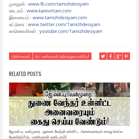
முகநூல் :
www.fb.com/tamizhdesiyam
ஊடகம் :
www.kannottam.com
இணையம் :
www.tamizhdesiyam.com
சுட்டுரை :
www.twitter.com/
Tamizhdesiyam
காணொலிகள் :
youtube.com/Tamizhdesiyam
அறிக்கைகள்
பெ. மணியரசன் ஆரியத்துவா எதிர்ப்பு!
RELATED POSTS
ஜே.என்.யு. வன்முறை : துணை வேந்தர் உள்ளிட்ட அனைவரையும் கைது செய்ய
வேண்டும்! பெ. மணியரசன் கண்டனம்!