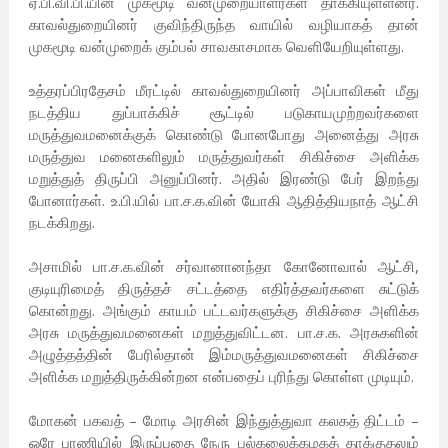
ஏ.பி.வி.பி.யின் முகமூடி வன்முறையாளர்கள் தாக்கியுள்ளனர்.
காவல்துறையினர் குவிந்திருந்த வாயில் வழியாகத் தான்
முகமூடி வன்முறைக் கும்பல் சாவகாசமாக வெளியேறியுள்ளது.
உத்தரப்பிரதேசம் மீரட்டில் காவல்துறையினர் அப்பாவிகள் மீது
நடத்திய துப்பாக்கிச் சூட்டில் படுகாயமுற்றவர்களை
மருத்துவமனைக்குக் கொண்டு போனபோது அனைத்து அரசு
மருத்துவ மனைகளிலும் மருத்துவர்கள் சிகிச்சை அளிக்க
மறுத்துத் திருப்பி அனுப்பினர். அதில் இரண்டு பேர் இறந்து
போனார்கள். உ.பி.யில் பா.ச.க.வின் யோகி ஆதித்தியநாத் ஆட்சி
நடக்கிறது.
அசாமில் பா.ச.க.வின் சர்வானானந்தா கோனோவால் ஆட்சி,
குடியுரிமைத் திருத்தச் சட்டத்தை எதிர்த்தவர்களை சுட்டுக்
கொன்றது. அங்கும் காயம் பட்டவர்களுக்கு சிகிச்சை அளிக்க
அரசு மருத்துவமனைகள் மறுத்துவிட்டன. பா.ச.க. அரசுகளின்
அழுத்தத்தின் பேரில்தான் இம்மருத்துவமனைகள் சிகிச்சை
அளிக்க மறுத்திருக்கின்றன என்பதைப் புரிந்து கொள்ள முடியும்.
மோகன் பகவத் – மோடி அரசின் இந்துத்துவா கலகத் திட்டம் –
ஒரே பாணியில் இருப்பதை நேரு பல்கலைக்கழகத் தாக்குதலும்