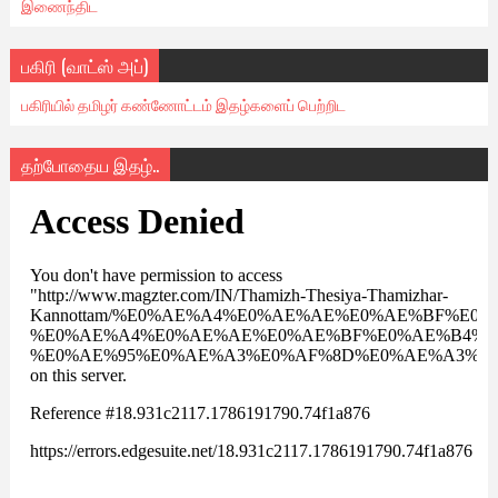
இணைந்திட
பகிரி (வாட்ஸ் அப்)
பகிரியில் தமிழர் கண்ணோட்டம் இதழ்களைப் பெற்றிட
தற்போதைய இதழ்..