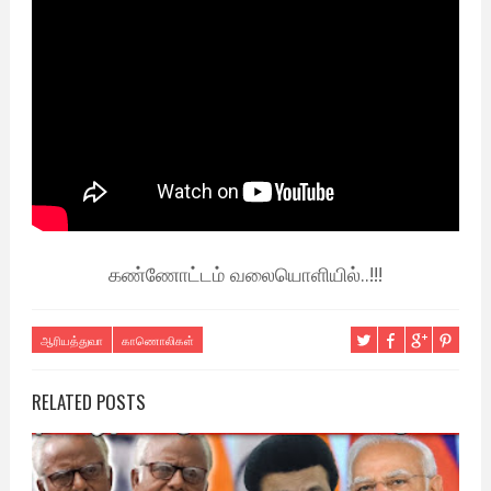
கண்ணோட்டம் வலையொளியில்..!!!
ஆரியத்துவா
காணொலிகள்
RELATED POSTS