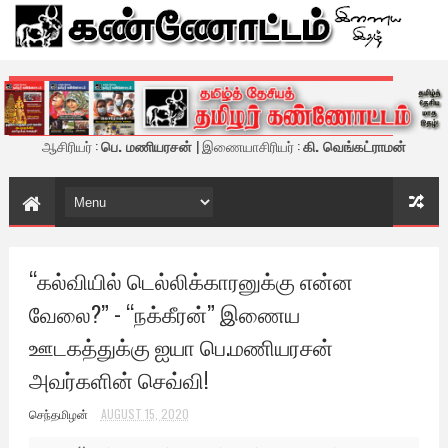
கண்ணோட்டம் - இணைய இதழ்
ஆசிரியர் :
பெ. மணியரசன்
| இணையாசிரியர் :
கி. வெங்கட்ராமன்
“கல்வியில் டெல்லிக்காரனுக்கு என்ன
வேலை?” - “நக்கீரன்” இணைய
ஊடகத்துக்கு ஐயா பெ.மணியரசன்
அவர்களின் செவ்வி!
செந்தமிழன்
AUGUST 15, 2020