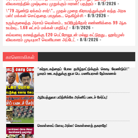
விவகாரத்தில் முஷ்டியை முறுக்கும் ஈரான்! பதற்றம்
- 8/9/2026
-
\"79 ஆண்டு ஏக்கம் சார்\".. முதல் முறை கிராமத்துக்குள் வந்த அரசு
பஸ்! மக்கள் செய்ததை பாருங்க.. நெகிழ்ச்சி
- 8/9/2026
-
உருக்குலைத்த அசாம் வெள்ளம்.. உயிரிழந்தோர் எண்ணிக்கை 99 ஆக
உயர்வு.. 1.68 லட்சம் மக்கள் பாதிப்பு!
- 8/9/2026
-
எவ்வளவு காலத்துக்கு E20 பெட்ரோலுடன் மல்லு கட்டுறது.. ஹார்முஸ்
விவகாரம் முடியுமா? வெளியான அப்டேட்
- 8/8/2026
-
காணொலிகள்
"கர்நாடகத்தைப் போல தமிழ்நாட்டுக்குக் கொடி வேண்டும்!"
ழகரம் ஊடகத்துக்கு ஐயா பெ. மணியரசன் நோ்காணல்
ஆரியத்துவா பயிற்சிக்கே அக்னிப் படைச் சேர்ப்பு!
கொள்கைப் பிளவு அல்ல! கொள்ளைத் தகராறே!