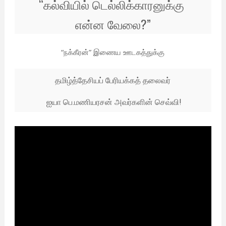
“கல்வியில் டெல்லிக்காரனுக்கு
என்ன வேலை?”
“நக்கீரன்” இணைய ஊடகத்துக்கு
தமிழ்த்தேசியப் பேரியக்கத் தலைவர்
ஐயா பெ.மணியரசன் அவர்களின் செவ்வி!