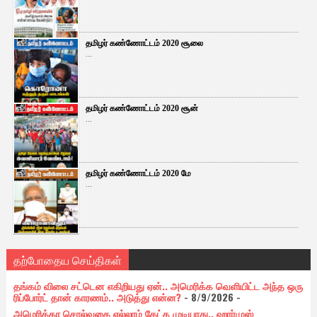
தமிழர் கண்ணோட்டம் 2020 சூலை
...
தமிழர் கண்ணோட்டம் 2020 சூன்
...
தமிழர் கண்ணோட்டம் 2020 மே
...
தற்போதைய செய்திகள்
தங்கம் விலை சட்டென எகிறியது ஏன்.. அமெரிக்க வெளியிட்ட அந்த ஒரு
ரிப்போர்ட் தான் காரணம்.. அடுத்து என்ன?
- 8/9/2026
-
அமெரிக்கா சொல்வதை எல்லாம் கேட்க முடியாது.. ஹார்முஸ்