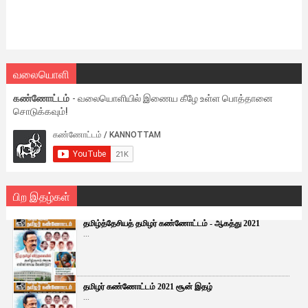
வலையொளி
கண்ணோட்டம்
- வலையொளியில் இணைய கீழே உள்ள பொத்தானை
சொடுக்கவும்!
பிற இதழ்கள்
தமிழ்த்தேசியத் தமிழர் கண்ணோட்டம் - ஆகத்து 2021
...
தமிழர் கண்ணோட்டம் 2021 சூன் இதழ்
...