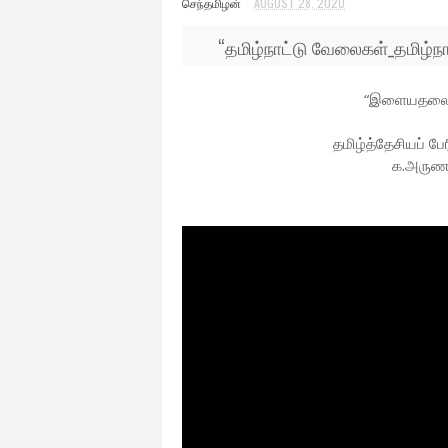
செந்தமிழன்
AUGUST 28, 2020
“
தமிழ்நாட்டு வேலைகள்_தமிழ்நாட
“இளையதலைம
தமிழ்த்தேசியப் 
க.அருணப