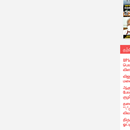
தற
UPI
பொர
விள
விஜ
மனை
ஆளு
போக
குழப
தலை
“\"
விவ
திர
ஓட்ட