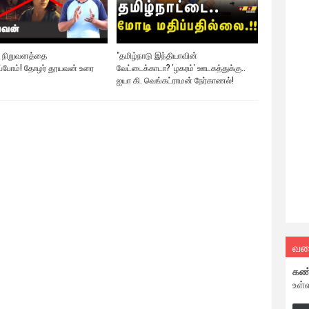
 நிறுவனத்தை
"தமிழ்நாடு இந்தியாவின்
ப்போம்! தோழர் தூயவன் உரை
வேட்டைக்காடா? 'ழகரம்' ஊடகத்துக்கு..
ஐயா கி. வெங்கட்ராமன் நேர்காணல்!
வல
கண
உள்