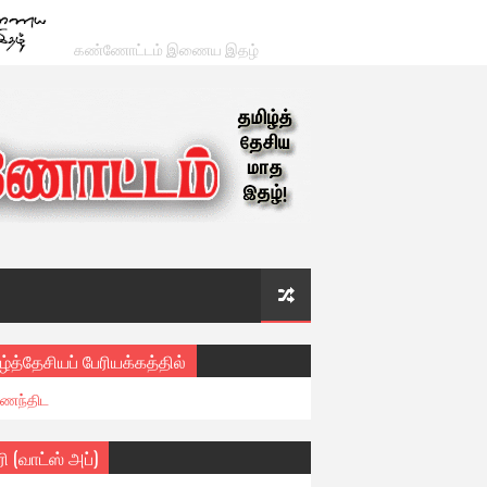
கண்ணோட்டம் இணைய இதழ்
ழ்த்தேசியப் பேரியக்கத்தில்
ைந்திட
ரி (வாட்ஸ் அப்)