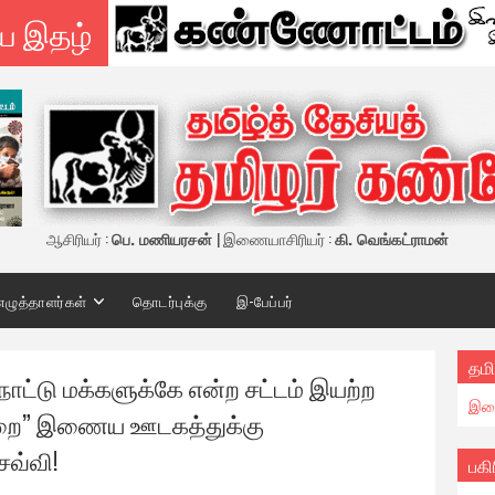
ய இதழ்
ஆசிரியர் :
பெ. மணியரசன்
| இணையாசிரியர் :
கி. வெங்கட்ராமன்
எழுத்தாளர்கள்
தொடர்புக்கு
இ-பேப்பர்
தமி
நாட்டு மக்களுக்கே என்ற சட்டம் இயற்ற
இண
ுறை” இணைய ஊடகத்துக்கு
வ்வி!
பகி