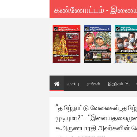
கண்ணோட்டம் - இணை
முகப்பு
நாங்கள்
இதழ்கள்
“தமிழ்நாட்டு வேலைகள்_தமிழ்
முடியுமா?” - “இளையதலைம
க.அருணபாரதி அவர்களின் செ