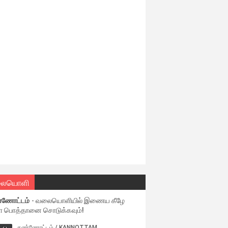
ையொளி
்ணோட்டம்
- வலையொளியில் இணைய கீழே
ள பொத்தானை சொடுக்கவும்!