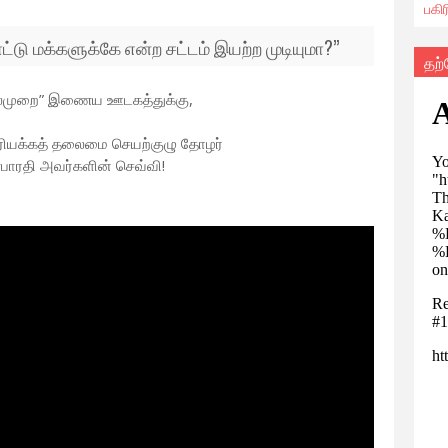
பகி
்டு மக்களுக்கே என்ற சட்டம் இயற்ற முடியுமா?
”
தற
ுறை” இணைய ஊடகத்துக்கு,
பேரியக்கத் தலைமை செயற்குழு தோழர்
ாரதி அவர்களின் செவ்வி!