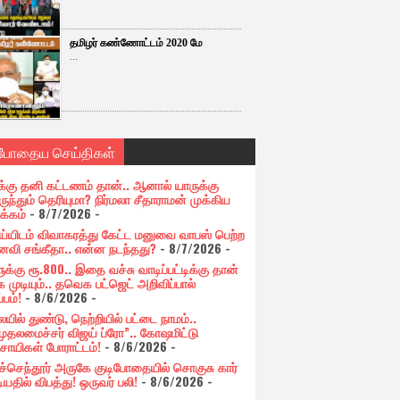
தமிழர் கண்ணோட்டம் 2020 மே
...
்போதைய செய்திகள்
க்கு தனி கட்டணம் தான்.. ஆனால் யாருக்கு
ுந்தும் தெரியுமா? நிர்மலா சீதாராமன் முக்கிய
க்கம்
- 8/7/2026
-
ய்யிடம் விவாகரத்து கேட்ட மனுவை வாபஸ் பெற்ற
வி சங்கீதா.. என்ன நடந்தது?
- 8/7/2026
-
க்கு ரூ.800.. இதை வச்சு வாடிப்பட்டிக்கு தான்
 முடியும்.. தவெக பட்ஜெட் அறிவிப்பால்
்பம்!
- 8/6/2026
-
யில் துண்டு, நெற்றியில் பட்டை நாமம்..
முதலமைச்சர் விஜய் ப்ரோ”.. கோஷமிட்டு
சாயிகள் போராட்டம்!
- 8/6/2026
-
ுச்செந்தூர் அருகே குடிபோதையில் சொகுசு கார்
ியதில் விபத்து! ஒருவர் பலி!
- 8/6/2026
-