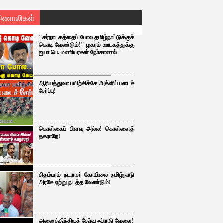
ணொலிகள்
"கர்நாடகத்தைப் போல தமிழ்நாட்டுக்குக்
கொடி வேண்டும்!" ழகரம் ஊடகத்துக்கு
ஐயா பெ. மணியரசன் நோ்காணல்
ஆரியத்துவா பயிற்சிக்கே அக்னிப் படைச்
சேர்ப்பு!
கொள்கைப் பிளவு அல்ல! கொள்ளைத்
தகராறே!
சிதம்பரம் நடராசர் கோயிலை தமிழ்நாடு
அரசே ஏற்று நடத்த வேண்டும்!
அனைத்திந்தியத் தேர்வு ஃப்ராடு வேலை!