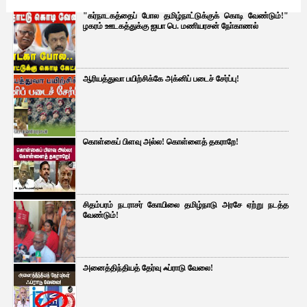
"கர்நாடகத்தைப் போல தமிழ்நாட்டுக்குக் கொடி வேண்டும்!"
ழகரம் ஊடகத்துக்கு ஐயா பெ. மணியரசன் நோ்காணல்
ஆரியத்துவா பயிற்சிக்கே அக்னிப் படைச் சேர்ப்பு!
கொள்கைப் பிளவு அல்ல! கொள்ளைத் தகராறே!
சிதம்பரம் நடராசர் கோயிலை தமிழ்நாடு அரசே ஏற்று நடத்த
வேண்டும்!
அனைத்திந்தியத் தேர்வு ஃப்ராடு வேலை!