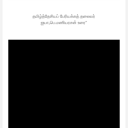
தமிழ்த்தேசியப் பேரியக்கத் தலைவர்
ஐயா,பெ.மணியரசன் உரை”