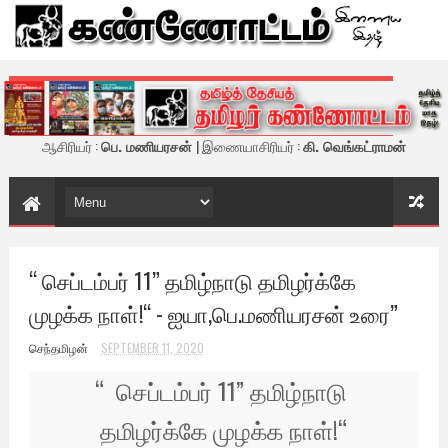
கண்ணோட்டம் - இணைய இதழ்
ஆசிரியர் :
பெ. மணியரசன்
| இணையாசிரியர் :
கி. வெங்கட்ராமன்
“ செப்டம்பர் 11” தமிழ்நாடு தமிழர்க்கே
முழக்க நாள்!“ - ஐயா,பெ.மணியரசன் உரை”
செந்தமிழன்
SEPTEMBER 11, 2020
“ செப்டம்பர் 11” தமிழ்நாடு
தமிழர்க்கே முழக்க நாள்!
“