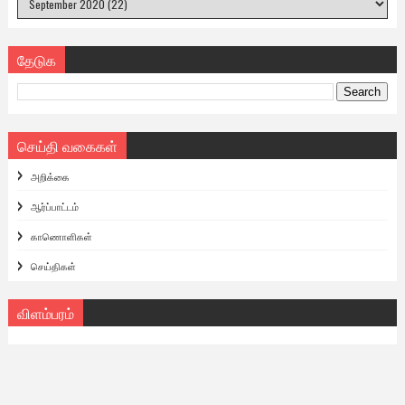
தேடுக
செய்தி வகைகள்
அறிக்கை
ஆர்ப்பாட்டம்
காணொளிகள்
செய்திகள்
விளம்பரம்