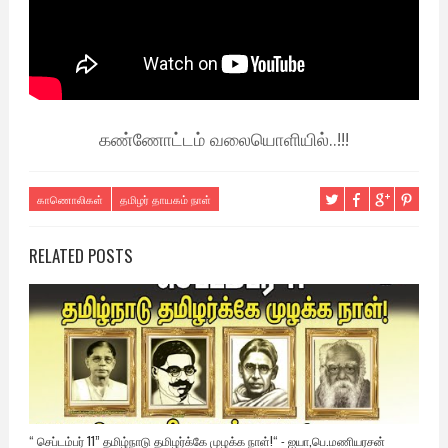
கண்ணோட்டம் வலையொளியில்..!!!
காணொலிகள்
தமிழர் தாயகம் நாள்
RELATED POSTS
“ செப்டம்பர் 11” தமிழ்நாடு தமிழர்க்கே முழக்க நாள்!“ - ஐயா,பெ.மணியரசன்