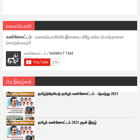
வலையொளி
கண்ணோட்டம்
- வலையொளியில் இணைய கீழே உள்ள பொத்தானை
சொடுக்கவும்!
பிற இதழ்கள்
தமிழ்த்தேசியத் தமிழர் கண்ணோட்டம் - ஆகத்து 2021
...
தமிழர் கண்ணோட்டம் 2021 சூன் இதழ்
...