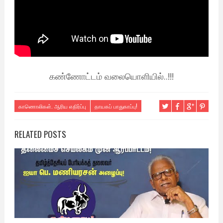
கண்ணோட்டம் வலையொளியில்..!!!
காணொலிகள். ஆரிய எதிர்ப்பு
தாயகப் பாதுகாப்பு!
RELATED POSTS