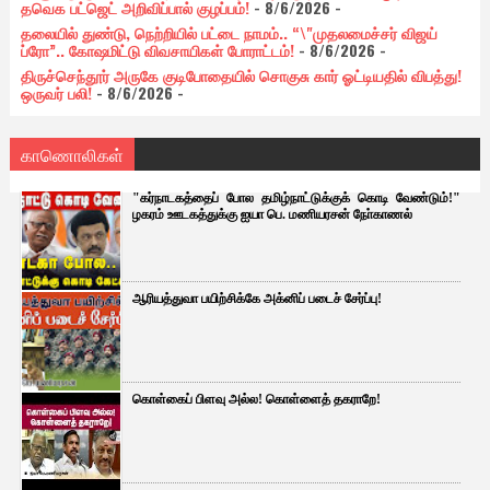
தவெக பட்ஜெட் அறிவிப்பால் குழப்பம்!
- 8/6/2026
-
தலையில் துண்டு, நெற்றியில் பட்டை நாமம்.. “\"முதலமைச்சர் விஜய்
ப்ரோ”.. கோஷமிட்டு விவசாயிகள் போராட்டம்!
- 8/6/2026
-
திருச்செந்தூர் அருகே குடிபோதையில் சொகுசு கார் ஓட்டியதில் விபத்து!
ஒருவர் பலி!
- 8/6/2026
-
காணொலிகள்
"கர்நாடகத்தைப் போல தமிழ்நாட்டுக்குக் கொடி வேண்டும்!"
ழகரம் ஊடகத்துக்கு ஐயா பெ. மணியரசன் நோ்காணல்
ஆரியத்துவா பயிற்சிக்கே அக்னிப் படைச் சேர்ப்பு!
கொள்கைப் பிளவு அல்ல! கொள்ளைத் தகராறே!