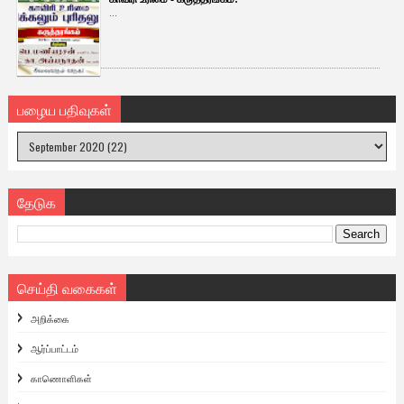
...
பழைய பதிவுகள்
தேடுக
செய்தி வகைகள்
அறிக்கை
ஆர்ப்பாட்டம்
காணொளிகள்