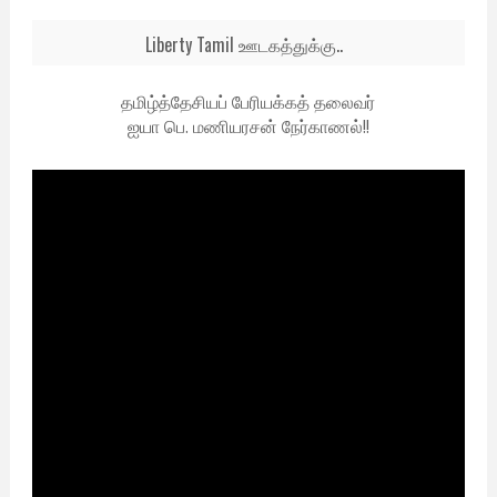
Liberty Tamil ஊடகத்துக்கு..
தமிழ்த்தேசியப் பேரியக்கத் தலைவர்
ஐயா பெ. மணியரசன் நேர்காணல்!!