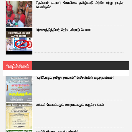
சிதம்பரம் நடராசர் கோயிலை தமிழ்நாடு அரசே ஏற்று நடத்த
வேண்டும்!
அனைத்திந்தியத் தேர்வு ஃப்ராடு வேலை!
நிகழ்ச்சிகள்
“பறிபோகும் தமிழர் தாயகம்” மிசொரியில் கருத்தரங்கம்!
...
மக்கள் போராட்டமும் சனநாயகமும் கருத்தரங்கம்
...
காவிரி உரிமை - கருத்தரங்கம்!