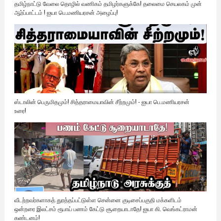
தமிழ்நாட்டு வேலை தொழில் வணிகம் தமிழர்களுக்கே! தலைமை செயலகம் முன்
ஆர்ப்பாட்டம் ! ஐயா பெ.மணியரசன் அழைப்பு!
ஸ்டாலின் பெருமிதமும்! சித்தராமையாவின் சீற்றமும்! - ஐயா பெ.மணியரசன்
உரை!
வீடற்றவர்களாகத் துரத்தப்பட்டுள்ள சென்னை குடிசைப்பகுதி மக்களிடம்
ஒன்றரை இலட்சம் ரூபாய் பணம் கேட்டு சூறையாடாதே! ஐயா கி. வெங்கட்ராமன்
கண்டனம்!