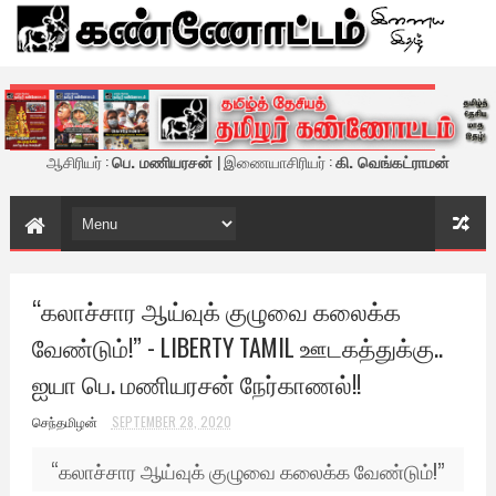
கண்ணோட்டம் - இணைய இதழ்
ஆசிரியர் :
பெ. மணியரசன்
| இணையாசிரியர் :
கி. வெங்கட்ராமன்
“கலாச்சார ஆய்வுக் குழுவை கலைக்க
வேண்டும்!” - LIBERTY TAMIL ஊடகத்துக்கு..
ஐயா பெ. மணியரசன் நேர்காணல்!!
செந்தமிழன்
SEPTEMBER 28, 2020
“கலாச்சார ஆய்வுக் குழுவை கலைக்க வேண்டும்!”