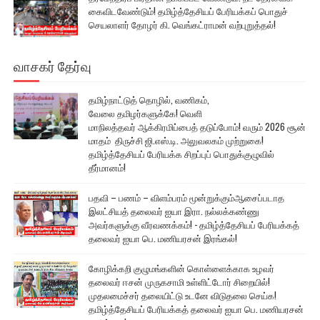
கைவிடவேண்டும்! தமிழ்த்தேசியப் பேரியக்கப் பொதுச்
செயலாளர் தோழர் கி. வெங்கட்ராமன் வற்புறுத்தல்!
வாசகர் தேர்வு
தமிழ்நாட்டுத் தொழில், வணிகம்,
வேலை தமிழர்களுக்கே! வெளி
மாநிலத்தவர் ஆக்கிரமிப்பைத் தடுப்போம்! வரும் 2026 சூன்
மாதம் திருச்சி ஜி.எஸ்.டி. அலுவலகம் முற்றுகை!
தமிழ்த்தேசியப் பேரியக்க சிறப்புப் பொதுக்குழுவில்
தீர்மானம்!
பதவி – பணம் – விளம்பரம் மூன்றுக்கும்ஆசைப்படாத
இலட்சியத் தலைவர் ஐயா இரா. நல்லக்கண்ணு
அவர்களுக்கு வீரவணக்கம்! - தமிழ்த்தேசியப் பேரியக்கத்
தலைவர் ஐயா பெ. மணியரசன் இரங்கல்!
கோழிக்கறி குழுமங்களின் கொள்ளைக்காக உழவர்
தலைவர் ஈசன் முருகசாமி உள்ளிட்டோர் சிறையில்!
முதலமைச்சர் தலையிட்டு உடனே விடுதலை செய்க!
தமிழ்த்தேசியப் பேரியக்கத் தலைவர் ஐயா பெ. மணியரசன்