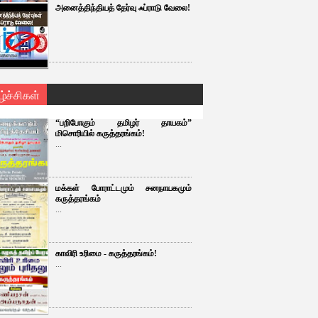
அனைத்திந்தியத் தேர்வு ஃப்ராடு வேலை!
ழ்ச்சிகள்
“பறிபோகும் தமிழர் தாயகம்”
மிசொரியில் கருத்தரங்கம்!
...
மக்கள் போராட்டமும் சனநாயகமும்
கருத்தரங்கம்
...
காவிரி உரிமை - கருத்தரங்கம்!
...