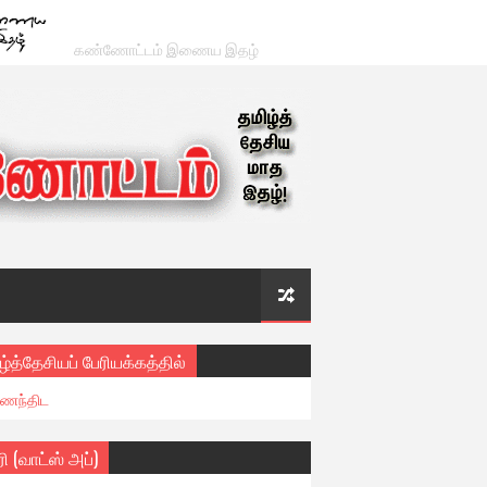
கண்ணோட்டம் இணைய இதழ்
ழ்த்தேசியப் பேரியக்கத்தில்
ைந்திட
ரி (வாட்ஸ் அப்)