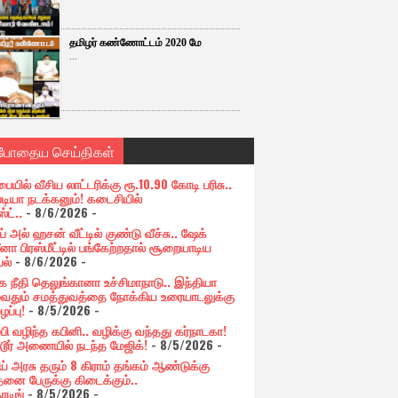
தமிழர் கண்ணோட்டம் 2020 மே
...
்போதைய செய்திகள்
பையில் வீசிய லாட்டரிக்கு ரூ.10.90 கோடி பரிசு..
படியா நடக்கனும்! கடைசியில்
ஸ்ட்..
- 8/6/2026
-
் அல் ஹசன் வீட்டில் குண்டு வீச்சு.. ஷேக்
னா பிரஸ்மீட்டில் பங்கேற்றதால் சூறையாடிய
பல்
- 8/6/2026
-
க நீதி தெலுங்கானா உச்சிமாநாடு.. இந்தியா
ுவதும் சமத்துவத்தை நோக்கிய உரையாடலுக்கு
ப்பு!
- 8/5/2026
-
்பி வழிந்த கபினி.. வழிக்கு வந்தது கர்நாடகா!
்டூர் அணையில் நடந்த மேஜிக்!
- 8/5/2026
-
ய் அரசு தரும் 8 கிராம் தங்கம் ஆண்டுக்கு
தனை பேருக்கு கிடைக்கும்..
ோடிங்
- 8/5/2026
-