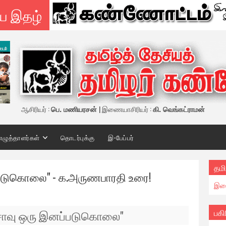
ய இதழ்
ஆசிரியர் :
பெ. மணியரசன்
| இணையாசிரியர் :
கி. வெங்கட்ராமன்
எழுத்தாளர்கள்
தொடர்புக்கு
இ-பேப்பர்
தமி
படுகொலை" - க.அருணபாரதி உரை!
இண
பகி
சாவு ஒரு இனப்படுகொலை"