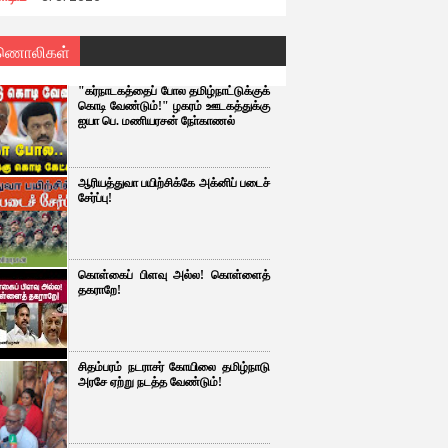
ணொலிகள்
"கர்நாடகத்தைப் போல தமிழ்நாட்டுக்குக்
கொடி வேண்டும்!" ழகரம் ஊடகத்துக்கு
ஐயா பெ. மணியரசன் நோ்காணல்
ஆரியத்துவா பயிற்சிக்கே அக்னிப் படைச்
சேர்ப்பு!
கொள்கைப் பிளவு அல்ல! கொள்ளைத்
தகராறே!
சிதம்பரம் நடராசர் கோயிலை தமிழ்நாடு
அரசே ஏற்று நடத்த வேண்டும்!