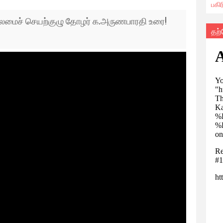
பகி
தலைமைச் செயற்குழு தோழர் க.அருணபாரதி உரை!
தற