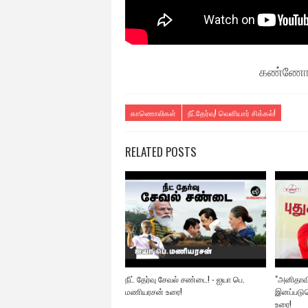
கண்ணோட்
காணொலிகள்
நீட்தேர்வு! வெளியார் சிக்கல்!
RELATED POSTS
நீட் தேர்வு சேவல் சண்டை! - ஐயா பெ.
"அனிதாவி
மணியரசன் உரை!
இனப்படு
உரை!