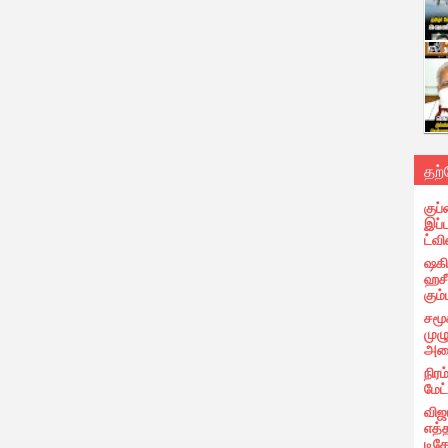
தற
குப்
இப்
ட்வி
ஷகிப
ஹசீ
கும்
சமூ
முழ
அழை
நிரம
மேட
விஜ
எத்
டிக