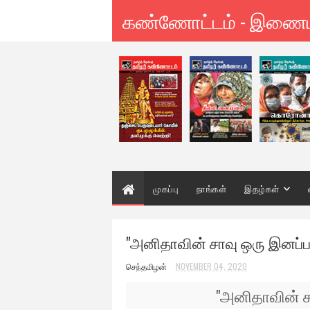
கண்ணோட்டம் - இணை
முகப்பு
நாங்கள்
இதழ்கள்
"அனிதாவின் சாவு ஒரு இனப்
செந்தமிழன்
NOVEMBER 04, 2020
"அனிதாவின் 