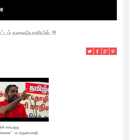
டம் வலையொளியில்..!!!
ன் சாவு ஒரு
கொலை" - க.அருணபாரதி