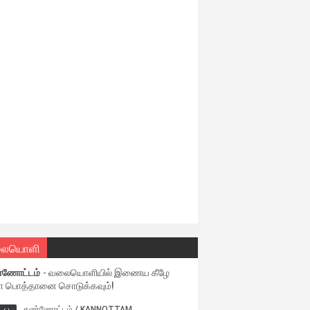
ையொளி
்ணோட்டம்
- வலையொளியில் இணைய கீழே
ள பொத்தானை சொடுக்கவும்!