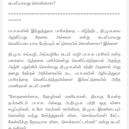
சுப.வீ.யாவது சொன்னாரா?
===========================================
=====
பா.ச.க.வின் இந்துத்துவா பாசிசத்தை – வீழ்த்திட, தி.மு.க.வை
ஆதரிப்பது தேவை அல்லவா என்று சுப.வீ.யாவது
வெளிப்படையாக மேற்படிக் கட்டுரையில் சொன்னாரா? இல்லை!
தி.மு.க. எவ்வழி, அவ்வழியே சுப.வீ. வழி! பா.ச.க. பாசிசம் என்ற
பகைமை ஆற்றலை பளிச்சென்று வெளிப்படுத்தாமல் அதற்கு
அஞ்சி பதுங்கிக் கொள்வது தி.மு.க.வின் உத்தி! அதனால் அது
தனது தேர்தல் அறிக்கையில் கூட பா.ச.கவின் ஆரியத்துவா
பாசிசத்தை வெளிப்படுத்தவில்லை! இக்கட்டுரையில் அதே
பாணிதான் சுப.வீ பாணி!
“சோதனைக்காக, தோழர்கள் மணியரசன், தியாகு போன்ற
நபர்களிடம் பா.ச.க அல்லது அ.தி.மு.க பற்றி ஒரு வினா
எழுப்புங்கள், உடனே அவர்கள் காங்கிரசு, தி.மு.க. இரண்டையும்
கொண்டு வந்து சேர்த்துதான் விடை சொல்வார்கள்! கேட்ட
கேள்விக்கு நேரடியாக விடை சொல்லமாட்டார்கள்” என்று சுப.வீ.
கூறுகிறார்.