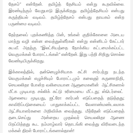
தேசம்” என்றேன். தமிழ்த் தேசியம் என்று கூறவில்லை.
இரண்டிற்கும் வேறுபாடு இருக்கிறது. தமிழ்த்தேசியம் என்பது
கருத்தியல் வடிவம். தமிழ்த்தேசம் என்பது தாயகம் என்ற
பருண்மை வடிவம்.
தேர்தலைப் புறக்கணித்த பின், உங்கள் குறிக்கோளை அடைய
மாற்று வழி என்ன வைத்துள்ளீர்கள் என்று என்னிடம் கேட்டார்
சுப.வீ. அதற்கு “இலட்சியத்தை நோக்கிய கட்டமைக்கப்பட்ட
வெகுமக்கள் போராட்டங்கள்” என்றேன். இது பற்றி சிறிது சொல்ல
வேண்டியிருக்கிறது.
இக்காலத்தில், தன்னெழுச்சியாக கட்சி சார்பற்று நடந்த
வெகுமக்கள் எழுச்சியும் போராட்டமும் கலைஞர் கருணாநிதி,
செயலலிதா போன்ற வலிமையான ஆளுமைகளின் ஆட்சிகளால்
மீட்க முடியாத சல்லிக் கட்டு உரிமையை மீட்டது; ஸ்டெர்லைட்
ஆலையை மூடியது, ஐட்ரோ கார்பன் எடுப்பதைத் தடுத்தது;
காவிரிப்படுகையைப் பாதுகாக்கப்பட்ட வேளாண்மண்டலமாக
ஆட்சியாளர்களை அறிவிக்க வைத்தது. மீத்தேன் எடுப்பதைத்
தடைசெய்து அன்றைய முதல்வர் செயலலிதா ஆணை
பிறப்பித்தது கூட நம்மாழ்வார் தொடங்கி வைத்து விரிவடைந்த
மக்கள் திரள் போராட்டங்களால்தான்!