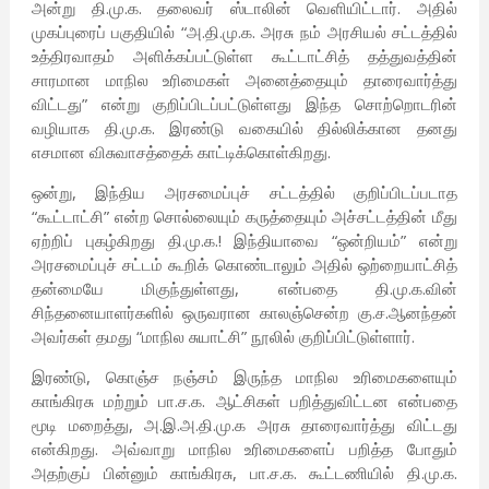
அன்று தி.மு.க. தலைவர் ஸ்டாலின் வெளியிட்டார். அதில்
முகப்புரைப் பகுதியில் “அ.தி.மு.க. அரசு நம் அரசியல் சட்டத்தில்
உத்திரவாதம் அளிக்கப்பட்டுள்ள கூட்டாட்சித் தத்துவத்தின்
சாரமான மாநில உரிமைகள் அனைத்தையும் தாரைவார்த்து
விட்டது” என்று குறிப்பிடப்பட்டுள்ளது இந்த சொற்றொடரின்
வழியாக தி.மு.க. இரண்டு வகையில் தில்லிக்கான தனது
எசமான விசுவாசத்தைக் காட்டிக்கொள்கிறது.
ஒன்று, இந்திய அரசமைப்புச் சட்டத்தில் குறிப்பிடப்படாத
“கூட்டாட்சி” என்ற சொல்லையும் கருத்தையும் அச்சட்டத்தின் மீது
ஏற்றிப் புகழ்கிறது தி.மு.க.! இந்தியாவை “ஒன்றியம்” என்று
அரசமைப்புச் சட்டம் கூறிக் கொண்டாலும் அதில் ஒற்றையாட்சித்
தன்மையே மிகுந்துள்ளது, என்பதை தி.மு.க.வின்
சிந்தனையாளர்களில் ஒருவரான காலஞ்சென்ற கு.ச.ஆனந்தன்
அவர்கள் தமது “மாநில சுயாட்சி” நூலில் குறிப்பிட்டுள்ளார்.
இரண்டு, கொஞ்ச நஞ்சம் இருந்த மாநில உரிமைகளையும்
காங்கிரசு மற்றும் பா.ச.க. ஆட்சிகள் பறித்துவிட்டன என்பதை
மூடி மறைத்து, அ.இ.அ.தி.மு.க அரசு தாரைவார்த்து விட்டது
என்கிறது. அவ்வாறு மாநில உரிமைகளைப் பறித்த போதும்
அதற்குப் பின்னும் காங்கிரசு, பா.ச.க. கூட்டணியில் தி.மு.க.