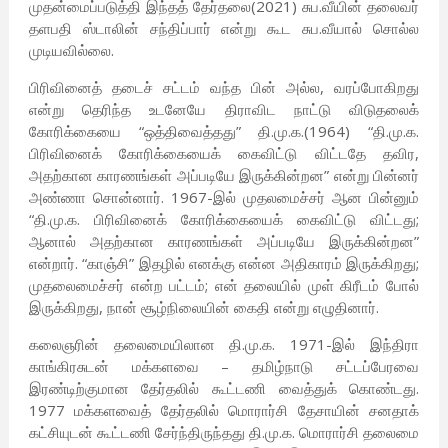
முதன்மைப்படுத்தி இந்தத் தேர்தலை(2021) சுப.வீயின் தலைவர்
தளபதி ஸ்டாலின் சந்திப்பார் என்று கூட சுப.வீயால் சொல்ல
முடியவில்லை.
பிரிவினைத் தடைச் சட்டம் வந்த பின் அல்ல, வரப்போகிறது
என்று தெரிந்த உடனேயே திராவிட நாட்டு விடுதலைக்
கோரிக்கையை “ஒத்திவைத்தது” தி.மு.க.(1964) “தி.மு.க.
பிரிவினைக் கோரிக்கையைக் கைவிட்டு விட்டதே தவிர,
அதற்கான காரணங்கள் அப்படியே இருக்கின்றன” என்று பின்னர்
அண்ணா சொன்னார். 1967-இல் முதலமைச்சர் ஆன பின்னும்
“தி.மு.க. பிரிவினைக் கோரிக்கையைக் கைவிட்டு விட்டது;
ஆனால் அதற்கான காரணங்கள் அப்படியே இருக்கின்றன”
என்றார். “காஞ்சி” இதழில் எனக்கு என்ன அதிகாரம் இருக்கிறது;
முதலைமைச்சர் என்ற பட்டம்; என் தலையில் முள் கிரீடம் போல்
இருக்கிறது, நான் சூழ்நிலையின் கைதி என்று எழுதினார்.
கலைஞரின் தலைமையிலான தி.மு.க. 1971-இல் இந்திரா
காங்கிரசுடன் மக்களவை – தமிழ்நாடு சட்டப்பேரவை
இரண்டிற்குமான தேர்தலில் கூட்டணி வைத்துக் கொண்டது.
1977 மக்களவைத் தேர்தலில் மொரார்சி தேசாயின் சனதாக்
கட்சியுடன் கூட்டணி சேர்ந்திருந்தது தி.மு.க. மொரார்சி தலைமை