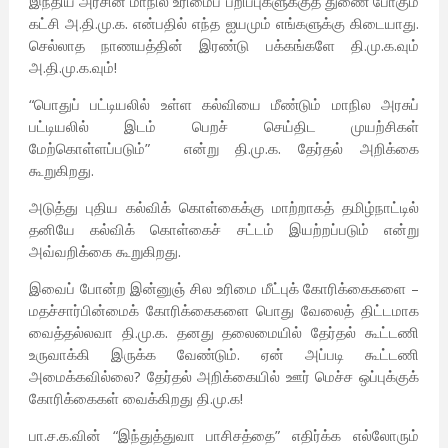
இந்திய அரசின் மாநில உரிமைப் பறிப்புகளுக்குத் துணை போகும்
கட்சி அ.தி.மு.க. என்பதில் எந்த ஐயமும் எங்களுக்கு கிடையாது.
செல்லாத நாணயத்தின் இரண்டு பக்கங்களே தி.மு.க.வும்
அ.தி.மு.க.வும்!
“பொதுப் பட்டியலில் உள்ள கல்வியை மீண்டும் மாநில அரசுப்
பட்டியலில் இடம் பெறச் செய்திட முயற்சிகள்
மேற்கொள்ளப்படும்” என்று தி.மு.க. தேர்தல் அறிக்கை
கூறுகிறது.
அடுத்து புதிய கல்விக் கொள்கைக்கு மாற்றாகத் தமிழ்நாட்டில்
தனியே கல்விக் கொள்கைச் சட்டம் இயற்றப்படும் என்று
அவ்வறிக்கை கூறுகிறது.
இவைப் போன்ற இன்னுஞ் சில உரிமை மீட்புக் கோரிக்கைகளை –
மதச்சார்பின்மைக் கோரிக்கைகளை பொது வேலைத் திட்டமாக
வைத்தல்லவா தி.மு.க. தனது தலைமையில் தேர்தல் கூட்டணி
உருவாக்கி இருக்க வேண்டும். ஏன் அப்படி கூட்டணி
அமைக்கவில்லை? தேர்தல் அறிக்கையில் ஊர் மெச்ச ஒப்புக்குக்
கோரிக்கைகள் வைக்கிறது தி.மு.க!
பா.ச.க.வின் “இந்துத்துவா பாசிசத்தை” எதிர்க்க எல்லோரும்