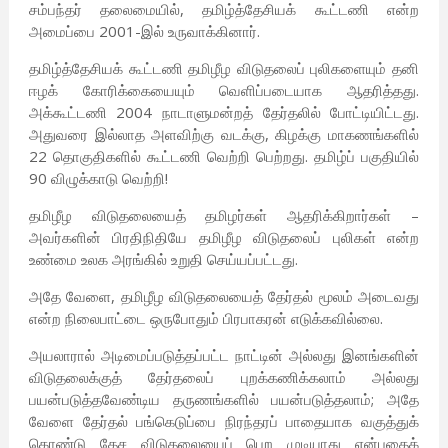
சம்பந்தர் தலைமையில், தமிழ்த்தேசியக் கூட்டணி என்ற
அமைப்பை 2001-இல் உருவாக்கினார்.
தமிழ்த்தேசியக் கூட்டணி தமிழீழ விடுதலைப் புலிகளையும் தனி
ஈழக் கோரிக்கையையும் வெளிப்படையாக ஆதரித்தது.
அக்கூட்டணி 2004 நாடாளுமன்றத் தேர்தலில் போட்டியிட்டது.
அதுவரை இல்லாத அளவிற்கு வடக்கு, கிழக்கு மாகணங்களில்
22 தொகுதிகளில் கூட்டணி வெற்றி பெற்றது. தமிழ்ப் பகுதியில்
90 விழுக்காடு வெற்றி!
தமிழீழ விடுதலையைத் தமிழர்கள் ஆதரிக்கிறார்கள் –
அவர்களின் பிரதிநிதியே தமிழீழ விடுதலைப் புலிகள் என்ற
உண்மை உலக அரங்கில் உறுதி செய்யப்பட்டது.
அதே வேளை, தமிழீழ விடுதலையைத் தேர்தல் மூலம் அடைவது
என்ற நிலைபாட்டை ஒருபோதும் பிரபாகரன் எடுக்கவில்லை.
அயலாரால் அடிமைப்படுத்தப்பட்ட நாட்டின் அல்லது இனங்களின்
விடுதலைக்குத் தேர்தலைப் புறக்கணிக்கலாம் அல்லது
பயன்படுத்தவேண்டிய தருணங்களில் பயன்படுத்தலாம்; அதே
வேளை தேர்தல் பங்கெடுப்பை நிரந்தரப் பாதையாக வகுத்துக்
கொண்டு தேச விடுதலையைப் பெற முடியாது என்பதைக்