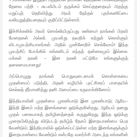
தேவை பற்றி – சுப.வீயிடம் தருக்கம் செய்தததையும் அதற்கு
மறுப்புத் தெரிவித்து அவர் தேர்தல் புறக்கணிப்பை
வலியுறுத்தியதையும் குறிப்பிட்டுள்ளார்.
இச்சிக்கலில் அவர் சொல்லியிருப்பது உண்மை! நாங்கள் பிறவி
மேதைகள் அல்லர். முயன்று தவறிக் கற்றுக் கொள்ளும்
விடாமுயற்சியாளர்கள். அதில் முன்னேறிச் செல்வோம்! இந்த
முயற்சிப் போக்கில் எங்களிடம் எந்தத் தன்னலமும் இல்லை.
மக்கள் நலன் – இன நலன் மட்டுமே எங்களுக்குத்
தலைமையானது!
அப்பொழுது நாங்கள் பொதுவுடைமைக் கொள்கையை
முதன்மைப் படுத்தி, அதன் வழியில் புரட்சிகரப் பாதையில்
செல்லத் தீர்மானித்து தனி அமைப்பை உருவாக்கினோம்.
இந்தியாவின் முதன்மை முரண்பாடு இன முரண்பாடு; ஆரிய-
இந்தி இனம் மற்ற இனங்களை ஒடுக்குகின்றது. ஆரியம் தனது
முதல் பகையாகத் தமிழினத்தைக் கருதுகிறது. இந்த ஒடுக்கு
முறையிலிருந்து விடுபடத் தமிழ்த் தேசம் இறையாண்மை பெற
வேண்டும்; இந்தியாவில் ஒடுக்கப்பட்டுள்ள மற்ற இனங்களுக்கும்
இறையாண்மை வேண்டும் என்பதே வளர்ச்சி அடைந்த எங்களின்