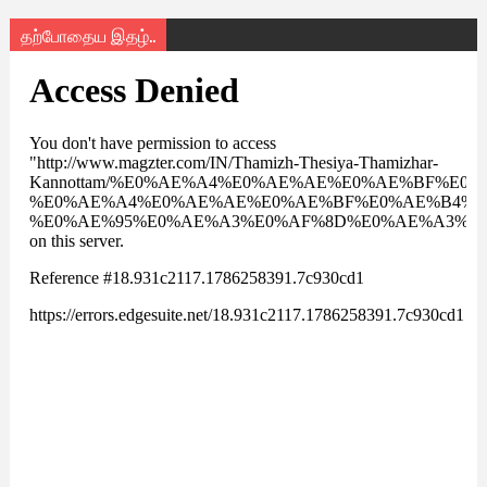
தற்போதைய இதழ்..