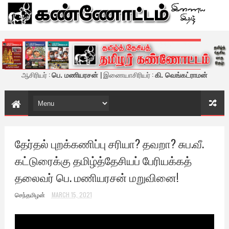
கண்ணோட்டம் - இணைய இதழ்
ஆசிரியர் :
பெ. மணியரசன்
| இணையாசிரியர் :
கி. வெங்கட்ராமன்
தேர்தல் புறக்கணிப்பு சரியா? தவறா? சுப.வீ.
கட்டுரைக்கு தமிழ்த்தேசியப் பேரியக்கத்
தலைவர் பெ. மணியரசன் மறுவினை!
செந்தமிழன்
MARCH 15, 2021