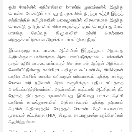
ஒரே நேரத்தில் எதிர்எதிரான இரண்டு முகாம்களில் இருந்து
கொள்ள வேண்டும் என்பது தி.மு.க.வின் நிரந்தர உத்தி! இந்தத்
தந்திரத்தில் தமிழர்களின் பகைமுகாமில் விசுவாசமாக இருந்து
கொண்டு, தமிழர்களின் உரிமைகளுக்குக் குரல் கொடுப்பது போல்
பாசங்கு செய்வது தி.மு.க.வின் உத்தி! அதற்கான
எடுத்தக்காட்டுகளை அடுக்கினால் கட்டுரை நீளும்.
இப்பொழுது கூட பா.ச.க. ஆட்சியின் இந்துத்துவா அதாவது
ஆரியத்துவா பாசிசத்தை அடையாளப்படுத்தாமல் – மக்களின்
முதல் எதிரி பா.ச.க. என்பதைச் சொல்லாமல் தேர்தல் அறிக்கை
வெளியிட்டுள்ளது. காங்கிரசு – தி.மு.க. கூட்டணி ஆட்சியில்தான்
மாநில அரசின் வணிக வரிவசூல் உரிமையைப் பறித்து சரக்கு
சேவை வரி நடுவண் அரசு வசூலிக்கும் புதிய சட்டத்தை
அணியப்படுத்தினார்கள். அவர்களின் கூட்டணி ஆட்சிதான் நீட்
தேர்வுத் திட்டத்தை உருவாக்கியது. இப்போது பா.ச.க ஆட்சி
மாநிலக் காவல்துறையின் அதிகாரத்தைப் பறித்து நடுவண்
அரசின் அதிகாரத்தில் சேர்த்துக் கொண்ட தேசியபுலானய்வு
முகமைச் சட்டத்தை (NIA) தி.மு.க. நாடாளுமன்ற உறுப்பினர்கள்
ஆதரித்தார்கள்!