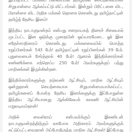
சிறுபான்மை ஆக்கப்பட்டு விட்டார்கள். இன்றும் பிரிட்டனை விட,
பிரான்சை விட அதிக மக்கள் தொகை கொண்டது தமிழ்நாட்டின்
தமிழ்த் தேசிய இனம்!
இந்திய நாடாளுமன்றம் என்பது சனநாயகத் திரைச் சீலையால்
மூடப்பட்ட இன ஒடுக்கு முறையின் ஒய்யாரமேடை. ஓர் இன
எதேச்சாதிகாரம் கொண்டது. மக்களவையில் மொத்த
உறுப்பினர்கள் 543 பேர்! தமிழ்நாட்டின் உறுப்பினர்கள் 39 பேர்.
புதுவையைச் சேர்த்தால் 40 பேர்! ஆனால் இந்திக்காரர்கள்
எண்ணிக்கை சற்றொப்ப 250 பேர்! அவர்களுக்குப் பத்து
மாநிலங்கள் இருக்கின்றன.
இந்திக்காரர்களுக்கு நடுவண் ஆட்சியும், மாநில ஆட்சியும்
ஒன்றுதான். செயற்கையாக சிறுபான்மையாக்கப்பட்ட
தமிழர்களைப் போன்ற தேசிய இனங்களுக்கு இப்போதுள்ள
இந்திய ஆட்சியானது ஆங்கிலேயக் காலனி ஆட்சியின்
மறுவடிவம்தான்!
அதில் வைஸ்ராய் என்பவர்க்கும் இலண்டன்
நாடாளுமன்றத்திற்கும் ஏகபோக அதிகாரம். அவர்களுக்குக்
கட்டுப்பட்டவைதான் அப்போதிருந்த மாநில ஆட்சிகள்! இப்போது