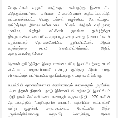
வெகுமக்கள் எழுச்சி சாதிக்கும் என்பதற்கு இவை சில
எடுத்துக்காட்டுகள். சரியான அமைப்பினால் வழிகாட்டப்பட்டு,
கட்டமைக்கப்பட்ட வெகு மக்கள் எழுச்சியும் போராட்டமும்.
தமிழ்த்தேச இறையாண்மையை மீட்கும். தேர்தல் வழிமுறை
மூலமோ, தேர்தல் கட்சிகள் மூலமோ தமிழ்த்தேச
இறையாண்மையை மீட்க முடியாது என்ற எனது நிலைபாட்டைச்
சுருக்கமாகத் தொலைபேசியில் குறிப்பிட்டேன், அதன்
சுருக்கத்தை சுப.வீ வெளியிட்டுள்ளார். அதில்
குறையொன்றுமில்லை.
ஆனால் தமிழ்த்தேச இறையாண்மை மீட்பு இலட்சியத்தை சுப.வீ
ஏற்கிறாரா, மறுக்கிறாரா? என்பது குறித்து அவர் தமது
திறனாய்வுக் கட்டுரையில் குறிப்பிடாதது ஏமாற்றமளிக்கிறது.
சுப.வீயின் தலைவர்களான அண்ணாவும் கலைஞரும் முழங்கிய
“அடைந்தால் திராவிட நாடு இல்லையேல் சுடுகாடு” இலட்சியம்
பற்றி நான் கேட்கவில்லை. கலைஞர் கருணாநிதி 1970-களின்
தொடக்கத்தில் “மாநிலத்தில் சுயாட்சி மத்தியில் கூட்டாட்சி”
என்று முழங்கி, மாநாடெல்லாம் போட்டாரே அந்த
முழக்கத்திற்காவது மறுஉயிர் கொடுத்து, அதை