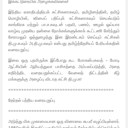
இக்கட்டுரையில் அழைக்கவில்லை!
இந்திய ஏகாதிபத்தியக் கட்சிகளாகவும், தமிழினத்தின், தமிழ்
மொழியின், உரிமைப் பறிப்புக் கட்சிகளாகவும் செயல்படும்
காங்கிரசு மற்றும் பா.ச.கவுடன் பதவி, பணம், ஊழல் ஒய்யார
வாழ்வு முதலிய தன்னல நோக்கங்களுக்காக் கூட்டணி சேர்ந்தும்
சேராமலும் ஒத்துழைத்து இன இரண்டகம் செய்யும் கட்சிகள்
தி.மு.க.வும் அ.தி.மு.கவும் என்பது தமிழ்த்தேசியப் பேரியக்கதின்
வரையறுப்பு.
இவை ஒரு புறமிருக்க இப்போது கூட மோகன்பகவத் – மோடி
ஆட்சியின் ஆரியத்துவா பாசிசத்தை அம்பலப்படுத்தி, அதை
எதிர்த்திட வறையறுக்கப்பட்ட வேலைத் திட்டத்தின் கீழ்
மக்களுக்கு அழைப்பு விடாத கட்சி தி.மு.க!
=========================================
தேர்தல் பற்றிய வரையறுப்பு
=========================================
அடுத்து மிக முகாமையான ஒரு வினாவை சுப.வீ எழுப்பியுள்ளார்.
1980களின் இறுதிப் பகுதியில் நாங்கள் தேர்தலில் பங்கெடுக்கும்