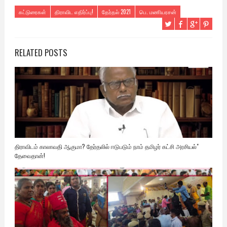
கட்டுரைகள்
திராவிட எதிர்ப்பு!
தேர்தல் 2021
பெ. மணியரசன்
RELATED POSTS
திராவிடம் காலாவதி ஆகுமா? தேர்தலில் ஈடுபடும் நாம் தமிழர் கட்சி அரசியல்"
தேவைதான்!