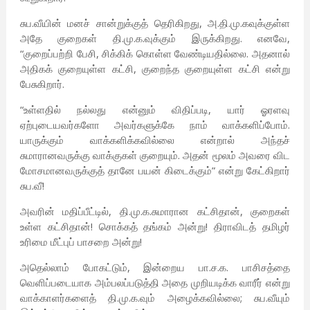
சுப.வீயின் மனச் சான்றுக்குத் தெரிகிறது, அ.தி.மு.கவுக்குள்ள
அதே குறைகள் தி.மு.க.வுக்கும் இருக்கிறது. எனவே,
“குறைப்பற்றி பேசி, சிக்கிக் கொள்ள வேண்டியதில்லை. அதனால்
அதிகக் குறையுள்ள கட்சி, குறைந்த குறையுள்ள கட்சி என்று
பேசுகிறார்.
“உள்ளதில் நல்லது என்னும் விதிப்படி, யார் ஓரளவு
ஏற்புடையவர்களோ அவர்களுக்கே நாம் வாக்களிப்போம்.
யாருக்கும் வாக்களிக்கவில்லை என்றால் அந்தச்
சுமாரானவருக்கு வாக்குகள் குறையும். அதன் மூலம் அவரை விட
மோசமானவருக்குத் தானே பயன் கிடைக்கும்” என்று கேட்கிறார்
சுப.வீ!
அவரின் மதிப்பீட்டில், தி.மு.க.சுமாரான கட்சிதான், குறைகள்
உள்ள கட்சிதான்! சொக்கத் தங்கம் அன்று! திராவிடத் தமிழர்
உரிமை மீட்புப் பாசறை அன்று!
அதெல்லாம் போகட்டும், இன்றைய பா.ச.க. பாசிசத்தை
வெளிப்படையாக அம்பலப்படுத்தி அதை முறியடிக்க வாரீர் என்று
வாக்காளர்களைத் தி.மு.க.வும் அழைக்கவில்லை; சுப.வீயும்