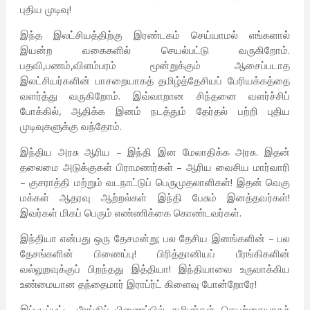
புதிய முடிவு!
இந்த இலட்சியத்திற்கு இரண்டகம் செய்யாமல் எங்களால்
இயன்ற வகைகளில் செயல்பட்டு வருகிறோம்.
பதவி,பணம்,விளம்பரம் மூன்றுக்கும் ஆசைப்படாத
இலட்சியர்களின் பாசறையாகத் தமிழ்த்தேசியப் பேரியக்கத்தை
வளர்த்து வருகிறோம். இவ்வாறான சிந்தனை வளர்ச்சிப்
போக்கில், ஆதிக்க இனம் நடத்தும் தேர்தல் பற்றி புதிய
முடிவுகளுக்கு வந்தோம்.
இந்திய அரசு ஆரிய – இந்தி இன மேலாதிக்க அரசு. இதன்
தலைமை அடுக்குகள் பிராமணர்கள் – ஆரிய வைசிய மார்வாரி
– குசராத்தி மற்றும் வடநாட்டுப் பெருமுதலாளிகள்! இதன் வெகு
மக்கள் ஆதரவு ஆற்றல்கள் இந்தி பேசும் இனத்தவர்கள்!
இவர்கள் மிகப் பெரும் எண்ணிக்கை கொண்டவர்கள்.
இந்தியா என்பது ஒரு தேசமன்று; பல தேசிய இனங்களின் – பல
தேசங்களின் பிணைப்பு! பிரித்தானியப் பீரங்கிகளின்
வல்லுறவுக்குப் பிறந்தது இத்தியா! இந்தியாவை உருவாக்கிய
உண்மையான தந்தைமார் இராப்ர்ட் கிளைவு போன்றோரே!
இப்படிப்பட்ட பீரங்கிப் பிணைப்பில் தமிழர்கள் செயற்கையாகச்