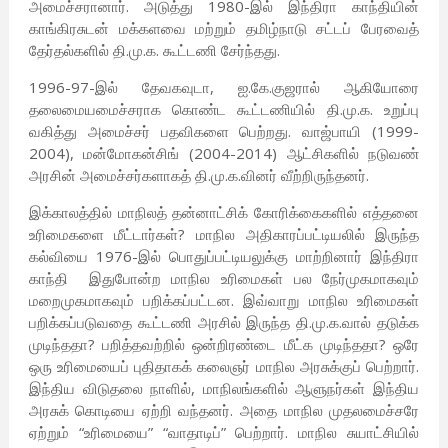
அமைச்சரானார். அடுத்து 1980-இல் இந்திரா காந்தியின்
காங்கிரசுடன் மக்களவை மற்றும் தமிழ்நாடு சட்டப் பேரவைத்
தேர்தல்களில் தி.மு.க. கூட்டணி சேர்ந்தது.
1996-97-இல் தேவகவுடா, ஐ.கே.குஜரால் ஆகியோரை
தலைமையமைச்சராக கொண்ட கூட்டணியில் தி.மு.க. உறுப்பு
வகித்து அமைச்சர் பதவிகளை பெற்றது. வாஜ்பாயி (1999-
2004), மன்மோகன்சிங் (2004-2014) ஆட்சிகளில் நடுவண்
அரசின் அமைச்சர்களாகத் தி.மு.க.வினர் வீற்றிருந்தனர்.
இக்காலத்தில் மாநிலத் தன்னாட்சிக் கோரிக்கைகளில் எத்தனை
உரிமைகளை மீட்டார்கள்? மாநில அதிகாரப்பட்டியலில் இருந்த
கல்வியை 1976-இல் பொதுப்பட்டியலுக்கு மாற்றினார் இந்திரா
காந்தி இதுபோன்ற மாநில உரிமைகள் பல நேர்முகமாகவும்
மறைமுகமாகவும் பறிக்கப்பட்டன. இவ்வாறு மாநில உரிமைகள்
பறிக்கப்படுவதை கூட்டணி அரசில் இருந்த தி.மு.க.வால் தடுக்க
முடிந்ததா? பறித்தவற்றில் ஒன்றிரண்டை மீட்க முடிந்ததா? ஒரே
ஒரு உரிமையைப் புதிதாகக் கலைஞர் மாநில அரசுக்குப் பெற்றார்.
இந்திய விடுதலை நாளில், மாநிலங்களில் ஆளுநர்கள் இந்திய
அரசுக் கொடியை ஏற்றி வந்தனர். அதை மாநில முதலமைச்சரே
ஏற்றும் “உரிமையை” “வாதாடிப்” பெற்றார். மாநில சுயாட்சியில்