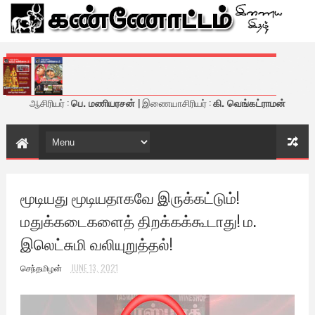
கண்ணோட்டம் - இணைய இதழ்
ஆசிரியர் :
பெ. மணியரசன்
| இணையாசிரியர் :
கி. வெங்கட்ராமன்
மூடியது மூடியதாகவே இருக்கட்டும்!
மதுக்கடைகளைத் திறக்கக்கூடாது! ம.
இலெட்சுமி வலியுறுத்தல்!
செந்தமிழன்
JUNE 13, 2021