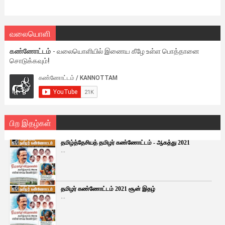
வலையொளி
கண்ணோட்டம்
- வலையொளியில் இணைய கீழே உள்ள பொத்தானை
சொடுக்கவும்!
பிற இதழ்கள்
தமிழ்த்தேசியத் தமிழர் கண்ணோட்டம் - ஆகத்து 2021
...
தமிழர் கண்ணோட்டம் 2021 சூன் இதழ்
...