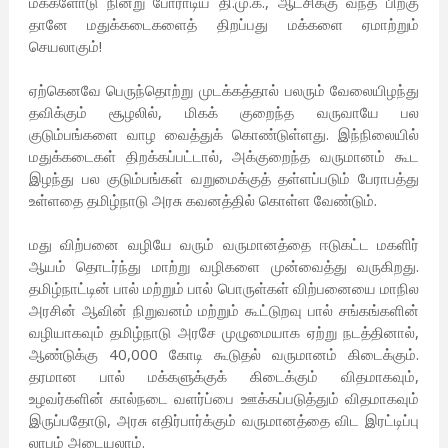
மக்களோடு நின்று போராடிய தி.மு.க., ஆட்சிக்கு வந்த பிறகு
தானே மதுக்கடைகளைத் திறப்பது மக்களை ஏமாற்றும்
செயலாகும்!
ஏற்கெனவே பெருந்தொற்று முடக்கத்தால் பலரும் வேலையிழந்து
தவிக்கும் சூழலில், மிகக் குறைந்த வருவாயே பல
குடும்பங்களை வாழ வைத்துக் கொண்டுள்ளது. இந்நிலையில்
மதுக்கடைகள் திறக்கப்பட்டால், அக்குறைந்த வருமானம் கூட
இழந்து பல குடும்பங்கள் வறுமைக்குத் தள்ளப்படும் பேராபத்து
உள்ளதை தமிழ்நாடு அரசு கவனத்தில் கொள்ள வேண்டும்.
மது விற்பனை வழியே வரும் வருமானத்தை ஈடுகட்ட மகளிர்
ஆயம் தொடர்ந்து மாற்று வழிகளை முன்வைத்து வருகிறது.
தமிழ்நாட்டின் பால் மற்றும் பால் பொருள்கள் விற்பனையை மாநில
அரசின் ஆவின் நிறுவனம் மற்றும் கூட்டுறவு பால் சங்கங்களின்
வழியாகவும் தமிழ்நாடு அரசே முழுமையாக ஏற்று நடத்தினால்,
ஆண்டுக்கு 40,000 கோடி கூடுதல் வருமானம் கிடைக்கும்.
தரமான பால் மக்களுக்குக் கிடைக்கும் விதமாகவும்,
உழவர்களின் கால்நடை வளர்ப்பை ஊக்கப்படுத்தும் விதமாகவும்
இருப்பதோடு, அரசு எதிர்பார்க்கும் வருமானத்தை விட இரட்டிப்பு
லாபம் அடையலாம்.