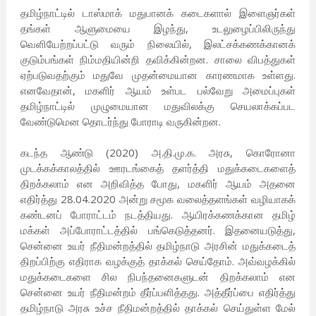
தமிழ்நாட்டில் டாஸ்மாக் மதுபானக் கடைகளால் இளைஞர்கள்
தங்கள் ஆளுமையை இழந்து, உடலுழைப்பிலிருந்து
வெளியேற்றப்பட்டு வரும் நிலையில், இலட்சக்கணக்கானக்
குடும்பங்கள் நிம்மதியின்றி தவிக்கின்றன. சாலை விபத்துகள்
ஏற்படுவதற்கும் மதுவே முதன்மையான காரணமாக உள்ளது.
எனவேதான், மகளிர் ஆயம் உள்பட பல்வேறு அமைப்புகள்
தமிழ்நாட்டில் முழுமையான மதுவிலக்கு செயலாக்கப்பட
வேண்டுமென தொடர்ந்து போராடி வருகின்றன.
கடந்த ஆண்டு (2020) அ.தி.மு.க. அரசு, கொரோனா
முடக்கக்காலத்தில் ஊரடங்கைத் தளர்த்தி மதுக்கடைகளைத்
திறக்கலாம் என அறிவித்த போது, மகளிர் ஆயம் அதனை
எதிர்த்து 28.04.2020 அன்று சமூக வலைத்தளங்கள் வழியாகக்
கண்டனப் போராட்டம் நடத்தியது. ஆயிரக்கணக்கான தமிழ்
மக்கள் அப்போராட்டத்தில் பங்கெடுத்தனர். இதனையடுத்து,
சென்னை உயர் நீதிமன்றத்தில் தமிழ்நாடு அரசின் மதுக்கடைத்
திறப்பிற்கு எதிராக வழக்குத் தாக்கல் செய்தோம். அவ்வழக்கில்
மதுக்கடைகளை சில நிபந்தனைகளுடன் திறக்கலாம் என
சென்னை உயர் நீதிமன்றம் தீர்ப்பளித்தது. அத்தீர்ப்பை எதிர்த்து
தமிழ்நாடு அரசு உச்ச நீதிமன்றத்தில் தாக்கல் செய்துள்ள மேல்