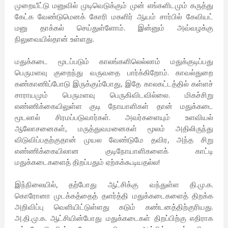
முறையீட்டு மனுவில் முடிவெடுக்கும் முன் எங்களிடமும் கருத்து
கேட்க வேண்டுமெனக் கோரி மகளிர் ஆயம் சார்பில் கேவியட்
மனு தாக்கல் செய்துள்ளோம். இன்னும் அவ்வழக்கு
நிலுவையில்தான் உள்ளது.
மதுக்கடை மூடப்படும் காலங்களிலெல்லாம் மதுக்குடிப்பது
பெருமளவு குறைந்து வருவதை பார்க்கிறோம். காவல்துறை
கண்காணிப்போடு இருக்கும்போது, இதே காலகட்டத்தில் கள்ளச்
சாராயமும் பெருமளவு பெருகிவிடவில்லை. மிகச்சிறு
எண்ணிக்கையிலுள்ள குடி நோயாளிகள் தான் மதுக்கடை
மூடலால் சிரமப்படுவார்கள். அவர்களையும் உளவியல்
ஆலோசனைகள், மருத்துவமனைகள் மூலம் அதிலிருந்து
விடுவிப்பதற்குதான் முயல வேண்டுமே தவிர, அந்த சிறு
எண்ணிக்கையிலான குடிநோயாளிகளைக் காட்டி
மதுக்கடைகளைத் திறப்பதும் ஏற்கக்கூடியதல்ல!
இந்நிலையில், தற்போது ஆட்சிக்கு வந்துள்ள தி.மு.க.
கொரோனா முடக்கத்தைத் தளர்த்தி மதுக்கடைகளைத் திறக்க
அறிவிப்பு வெளியிட்டுள்ளது கடும் கண்டனத்திற்குரியது.
அ.தி.மு.க. ஆட்சியின்போது மதுக்கடைகள் திறப்பிற்கு எதிராக