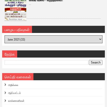
காவிரி உரிமை - கருத்தரங்கம்!
...
பழைய பதிவுகள்
தேடுக
செய்தி வகைகள்
அறிக்கை
ஆர்ப்பாட்டம்
காணொளிகள்