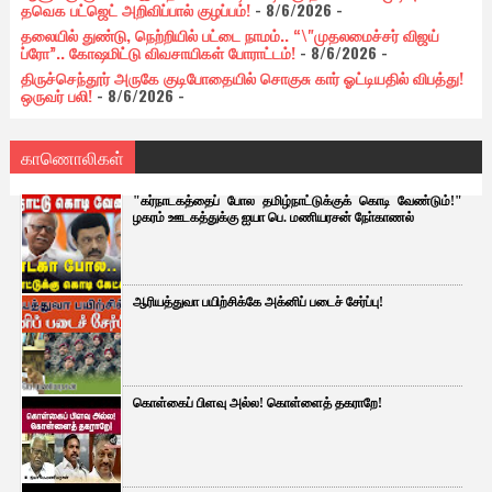
தவெக பட்ஜெட் அறிவிப்பால் குழப்பம்!
- 8/6/2026
-
தலையில் துண்டு, நெற்றியில் பட்டை நாமம்.. “\"முதலமைச்சர் விஜய்
ப்ரோ”.. கோஷமிட்டு விவசாயிகள் போராட்டம்!
- 8/6/2026
-
திருச்செந்தூர் அருகே குடிபோதையில் சொகுசு கார் ஓட்டியதில் விபத்து!
ஒருவர் பலி!
- 8/6/2026
-
காணொலிகள்
"கர்நாடகத்தைப் போல தமிழ்நாட்டுக்குக் கொடி வேண்டும்!"
ழகரம் ஊடகத்துக்கு ஐயா பெ. மணியரசன் நோ்காணல்
ஆரியத்துவா பயிற்சிக்கே அக்னிப் படைச் சேர்ப்பு!
கொள்கைப் பிளவு அல்ல! கொள்ளைத் தகராறே!