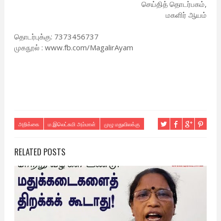
செய்தித் தொடர்பகம்,
மகளிர் ஆயம்
தொடர்புக்கு: 7373456737
முகநூல் : www.fb.com/MagalirAyam
அறிக்கை
ம.இலெட்சுமி அம்மாள்
முழு மதுவிலக்கு
RELATED POSTS