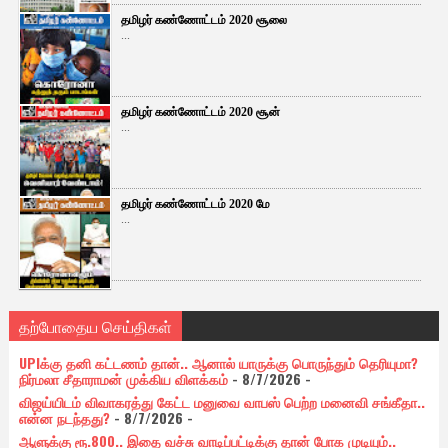
தமிழர் கண்ணோட்டம் 2020 சூலை
...
தமிழர் கண்ணோட்டம் 2020 சூன்
...
தமிழர் கண்ணோட்டம் 2020 மே
...
தற்போதைய செய்திகள்
UPIக்கு தனி கட்டணம் தான்.. ஆனால் யாருக்கு பொருந்தும் தெரியுமா?
நிர்மலா சீதாராமன் முக்கிய விளக்கம்
- 8/7/2026
-
விஜய்யிடம் விவாகரத்து கேட்ட மனுவை வாபஸ் பெற்ற மனைவி சங்கீதா..
என்ன நடந்தது?
- 8/7/2026
-
ஆளுக்கு ரூ.800.. இதை வச்சு வாடிப்பட்டிக்கு தான் போக முடியும்..