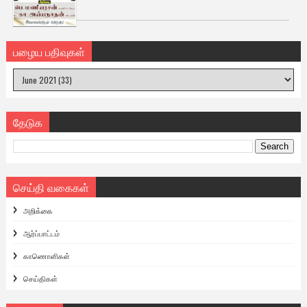
பழைய பதிவுகள்
தேடுக
செய்தி வகைகள்
அறிக்கை
ஆர்ப்பாட்டம்
காணொளிகள்
செய்திகள்