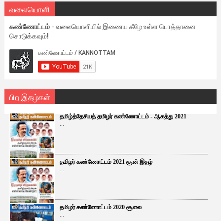
வலையொளி
கண்ணோட்டம்
- வலையொளியில் இணைய கீழே உள்ள பொத்தானை
சொடுக்கவும்!
பிற இதழ்கள்
தமிழ்த்தேசியத் தமிழர் கண்ணோட்டம் - ஆகத்து 2021
...
தமிழர் கண்ணோட்டம் 2021 சூன் இதழ்
...
தமிழர் கண்ணோட்டம் 2020 சூலை
...