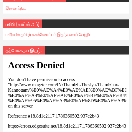
இணைந்திட
பகிரி (வாட்ஸ் அப்)
பகிரியில் தமிழர் கண்ணோட்டம் இதழ்களைப் பெற்றிட
தற்போதைய இதழ்..