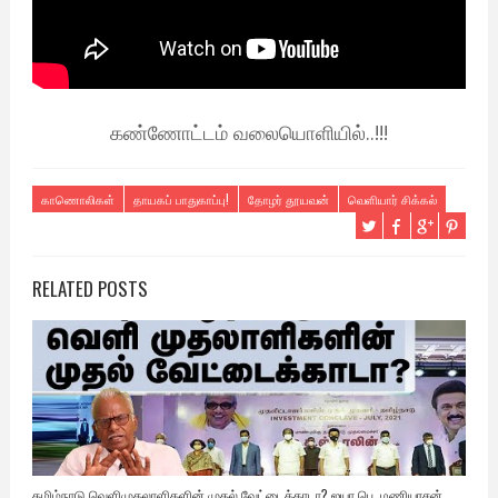
கண்ணோட்டம் வலையொளியில்..!!!
காணொலிகள்
தாயகப் பாதுகாப்பு!
தோழர் தூயவன்
வெளியார் சிக்கல்
RELATED POSTS
தமிழ்நாடு வெளிமுதலாளிகளின் முதல் வேட்டைக்காடா? ஐயா பெ. மணியரசன்