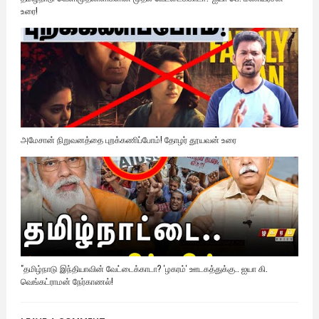
உரை!
அமேசான் நிறுவனத்தை புறக்கணிப்போம்! தோழர் தூயவன் உரை
"தமிழ்நாடு இந்தியாவின் வேட்டைக்காடா? 'ழகரம்' ஊடகத்துக்கு.. ஐயா கி.
வெங்கட்ராமன் நேர்காணல்!