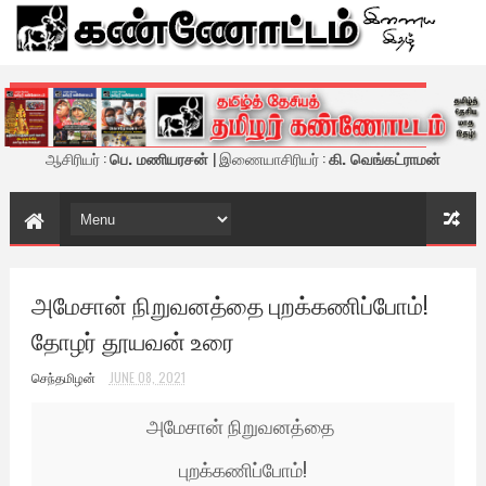
கண்ணோட்டம் - இணைய இதழ்
ஆசிரியர் :
பெ. மணியரசன்
| இணையாசிரியர் :
கி. வெங்கட்ராமன்
அமேசான் நிறுவனத்தை புறக்கணிப்போம்!
தோழர் தூயவன் உரை
செந்தமிழன்
JUNE 08, 2021
அமேசான் நிறுவனத்தை
புறக்கணிப்போம்!