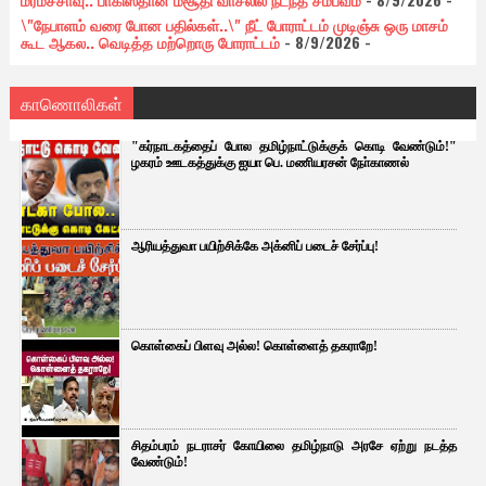
\"நேபாளம் வரை போன பதில்கள்..\" நீட் போராட்டம் முடிஞ்சு ஒரு மாசம்
கூட ஆகல.. வெடித்த மற்றொரு போராட்டம்
- 8/9/2026
-
காணொலிகள்
"கர்நாடகத்தைப் போல தமிழ்நாட்டுக்குக் கொடி வேண்டும்!"
ழகரம் ஊடகத்துக்கு ஐயா பெ. மணியரசன் நோ்காணல்
ஆரியத்துவா பயிற்சிக்கே அக்னிப் படைச் சேர்ப்பு!
கொள்கைப் பிளவு அல்ல! கொள்ளைத் தகராறே!
சிதம்பரம் நடராசர் கோயிலை தமிழ்நாடு அரசே ஏற்று நடத்த
வேண்டும்!