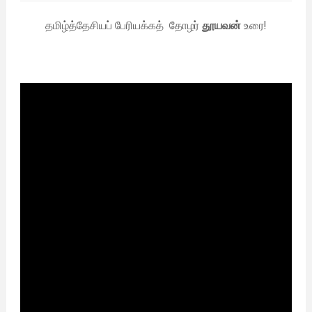
தமிழ்த்தேசியப் பேரியக்கத் தோழர்
தூயவன்
உரை!