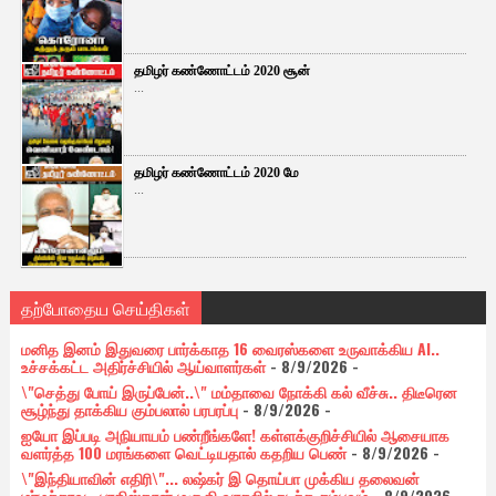
தமிழர் கண்ணோட்டம் 2020 சூன்
...
தமிழர் கண்ணோட்டம் 2020 மே
...
தற்போதைய செய்திகள்
மனித இனம் இதுவரை பார்க்காத 16 வைரஸ்களை உருவாக்கிய AI..
உச்சக்கட்ட அதிர்ச்சியில் ஆய்வாளர்கள்
- 8/9/2026
-
\"செத்து போய் இருப்பேன்..\" மம்தாவை நோக்கி கல் வீச்சு.. திடீரென
சூழ்ந்து தாக்கிய கும்பலால் பரபரப்பு
- 8/9/2026
-
ஐயோ இப்படி அநியாயம் பண்றீங்களே! கள்ளக்குறிச்சியில் ஆசையாக
வளர்த்த 100 மரங்களை வெட்டியதால் கதறிய பெண்
- 8/9/2026
-
\"இந்தியாவின் எதிரி\"... லஷ்கர் இ தொய்பா முக்கிய தலைவன்
மர்மச்சாவு.. பாகிஸ்தான் மசூதி வாசலில் நடந்த சம்பவம்
- 8/9/2026
-