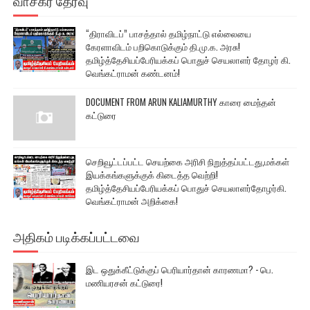
வாசகர் தேர்வு
“திராவிடப்” பாசத்தால் தமிழ்நாட்டு எல்லையை
கேரளாவிடம் பறிகொடுக்கும் தி.மு.க. அரசு!
தமிழ்த்தேசியப்பேரியக்கப் பொதுச் செயலாளர் தோழர் கி.
வெங்கட்ராமன் கண்டனம்!
DOCUMENT FROM ARUN KALIAMURTHY காரை மைந்தன்
கட்டுரை
செறிவூட்டப்பட்ட செயற்கை அரிசி நிறுத்தப்பட்டது,மக்கள்
இயக்கங்களுக்குக் கிடைத்த வெற்றி!
தமிழ்த்தேசியப்பேரியக்கப் பொதுச் செயலாளர்தோழர்கி.
வெங்கட்ராமன் அறிக்கை!
அதிகம் படிக்கப்பட்டவை
இட ஒதுக்கீட்டுக்குப் பெரியார்தான் காரணமா? - பெ.
மணியரசன் கட்டுரை!