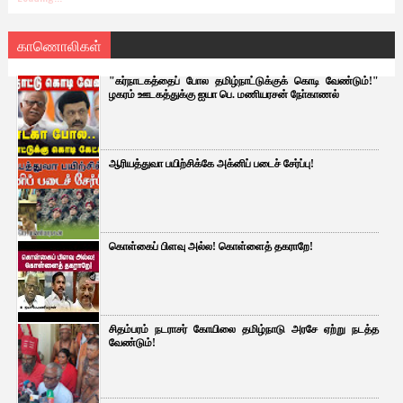
காணொலிகள்
"கர்நாடகத்தைப் போல தமிழ்நாட்டுக்குக் கொடி வேண்டும்!"
ழகரம் ஊடகத்துக்கு ஐயா பெ. மணியரசன் நோ்காணல்
ஆரியத்துவா பயிற்சிக்கே அக்னிப் படைச் சேர்ப்பு!
கொள்கைப் பிளவு அல்ல! கொள்ளைத் தகராறே!
சிதம்பரம் நடராசர் கோயிலை தமிழ்நாடு அரசே ஏற்று நடத்த
வேண்டும்!