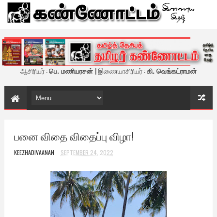
கண்ணோட்டம் - இணைய இதழ்
ஆசிரியர் :
பெ. மணியரசன்
| இணையாசிரியர் :
கி. வெங்கட்ராமன்
பனை விதை விதைப்பு விழா!
KEEZHADIVAANAN
SEPTEMBER 24, 2022