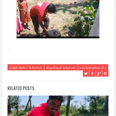
.
தமிழ்த் தேசியப் போியக்கம்
திருவள்ளுவா் தமிழா் மன்
மரபு வேளாண்மை மீட்பு
RELATED POSTS