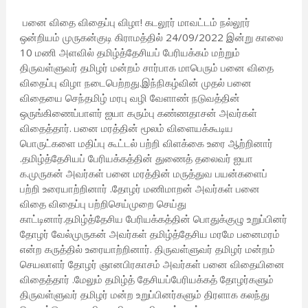
பனை விதை விதைப்பு விழா! கடலூர் மாவட்டம் நல்லூர்
ஒன்றியம் முருகன்குடி கிராமத்தில் 24/09/2022 இன்று காலை
10 மணி அளவில் தமிழ்த்தேசியப் பேரியக்கம் மற்றும்
திருவள்ளுவர் தமிழர் மன்றம் சார்பாக மாபெரும் பனை விதை
விதைப்பு விழா நடைபெற்றது.இந்நிகழ்வின் முதல் பனை
விதையை செந்தமிழ் மரபு வழி வேளாண் நடுவத்தின்
ஒருங்கிணைப்பாளர் ஐயா கரும்பு கண்ணதாசன் அவர்கள்
விதைத்தார். பனை மரத்தின் மூலம் விளையக்கூடிய
பொருட்களை மதிப்பு கூட்டல் பற்றி விளக்கை உரை ஆற்றினார்
.தமிழ்த்தேசியப் பேரியக்கத்தின் துணைத் தலைவர் ஐயா
க.முருகன் அவர்கள் பனை மரத்தின் மருத்துவ பயன்களைப்
பற்றி உரையாற்றினார் .தோழர் மணிமாறன் அவர்கள் பனை
விதை விதைப்பு பற்றிசெய்முறை செய்து
காட்டினார்.தமிழ்த்தேசிய பேரியக்கத்தின் பொதுக்குழு உறுப்பினர்
தோழர் வேல்முருகன் அவர்கள் தமிழ்த்தேசிய மரமே பனைமரம்
என்ற கருத்தில் உரையாற்றினார். திருவள்ளுவர் தமிழர் மன்றம்
செயலாளர் தோழர் ஞானபிரகாசம் அவர்கள் பனை விதையினை
விதைத்தார் .மேலும் தமிழ்த் தேசியப்பேரியக்கத் தோழர்களும்
திருவள்ளுவர் தமிழர் மன்ற உறுப்பினர்களும் திரளாக கலந்து