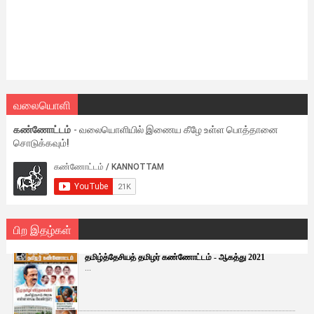
வலையொளி
கண்ணோட்டம்
- வலையொளியில் இணைய கீழே உள்ள பொத்தானை
சொடுக்கவும்!
பிற இதழ்கள்
தமிழ்த்தேசியத் தமிழர் கண்ணோட்டம் - ஆகத்து 2021
...