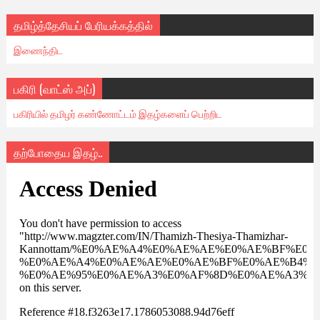
தமிழ்த்தேசியப் பேரியக்கத்தில்
இணைந்திட
பகிரி (வாட்ஸ் அப்)
பகிரியில் தமிழர் கண்ணோட்டம் இதழ்களைப் பெற்றிட
தற்போதைய இதழ்..