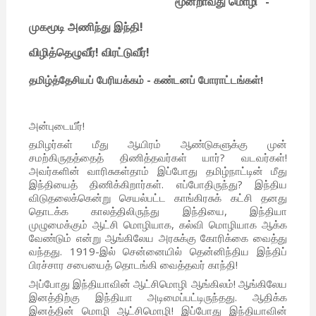
“மூன்றாவது மொழி” -
முகமூடி அணிந்து இந்தி!
விழித்தெழுவீர்! விரட்டுவீர்!
தமிழ்த்தேசியப் பேரியக்கம்
-
கண்டனப் போராட்டங்கள்!
அன்புடையீர்!
தமிழர்கள் மீது ஆயிரம் ஆண்டுகளுக்கு முன்
சமற்கிருதத்தைத் திணித்தவர்கள் யார்? வடவர்கள்!
அவர்களின் வாரிசுகள்தாம் இப்போது தமிழ்நாட்டின் மீது
இந்தியைத் திணிக்கிறார்கள். எப்போதிருந்து? இந்திய
விடுதலைக்கென்று செயல்பட்ட காங்கிரசுக் கட்சி தனது
தொடக்க காலத்திலிருந்து இந்தியை, இந்தியா
முழுமைக்கும் ஆட்சி மொழியாக, கல்வி மொழியாக ஆக்க
வேண்டும் என்று ஆங்கிலேய அரசுக்கு கோரிக்கை வைத்து
வந்தது. 1919-இல் சென்னையில் தென்னிந்திய இந்திப்
பிரச்சார சபையைத் தொடங்கி வைத்தவர் காந்தி!
அப்போது இந்தியாவின் ஆட்சிமொழி ஆங்கிலம்! ஆங்கிலேய
இனத்திற்கு இந்தியா அடிமைப்பட்டிருந்தது. ஆதிக்க
இனத்தின் மொழி ஆட்சிமொழி! இப்போது இந்தியாவின்