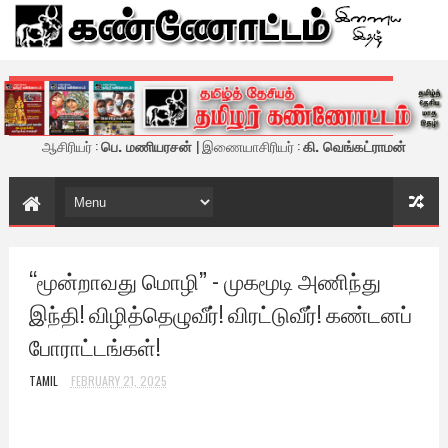
கண்ணோட்டம் - இணைய இதழ்
ஆசிரியர் :
பெ. மணியரசன்
| இணையாசிரியர் :
கி. வெங்கட்ராமன்
“மூன்றாவது மொழி” - முகமூடி அணிந்து
இந்தி! விழித்தெழுவீர்! விரட்டுவீர்! கண்டனப்
போராட்டங்கள்!
TAMIL
FEBRUARY 21, 2025