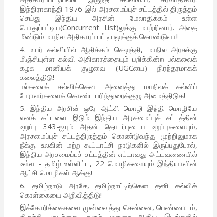
இந்திராகாந்தி 1976-இல் அரசமைப்புச் சட்டத்தில் திருத்தம்
செய்து இந்திய அரசின் மேலாதிக்கம் உள்ள
பொதுப்பட்டிய(Concurrent List)லுக்கு மாற்றினார். அதை
மீண்டும் மாநில அதிகாரப் பட்டியலுக்குக் கொண்டுவா!
4. உயர் கல்வியில் ஆதிக்கம் செலுத்தி, மாநில அரசுக்கு
மிஞ்சியுள்ள கல்வி அதிகாரத்தையும் பறிக்கின்ற பல்கலைக்
கழக மானியக் குழுவை (UGCயை) நிரந்தரமாகக்
கலைத்திடு!
பல்கலைக் கல்விக்கென அனைத்து மாநிலக் கல்விப்
பேராளர்களைக் கொண்ட பரிந்துரைக்குழு அமைத்திடுக!
5. இந்திய அரசின் ஒரே ஆட்சி மொழி இந்தி மொழியே
எனக் கட்டளை இடும் இந்திய அரசமைப்புச் சட்டத்தின்
உறுப்பு 343-ஐயும் அதன் தொடர்புடைய உறுப்புகளையும்,
அரசமைப்புச் சட்டத்திருத்தம் கொண்டுவந்து முற்றிலுமாக
நீக்கு. உலகின் மற்ற கூட்டாட்சி நாடுகளில் இருப்பதுபோல்,
இந்திய அரசமைப்புச் சட்டத்தின் எட்டாவது அட்டவணையில்
உள்ள - தமிழ் உள்ளிட்ட, 22 மொழிகளையும் இந்தியாவின்
ஆட்சி மொழிகள் ஆக்கு!
6. தமிழ்நாடு அரசே, தமிழ்நாட்டிற்கென தனி கல்விக்
கொள்கையை அறிவித்திடு!
இக்கோரிக்கைகளை முன்வைத்து சென்னை, பெண்ணாடம்,
திருச்சி, குடந்தை, ஓசூர், மதுரை ஆகிய இடங்களில்