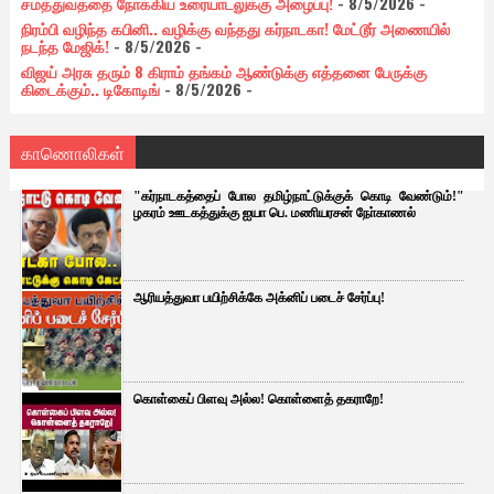
சமத்துவத்தை நோக்கிய உரையாடலுக்கு அழைப்பு!
- 8/5/2026
-
நிரம்பி வழிந்த கபினி.. வழிக்கு வந்தது கர்நாடகா! மேட்டூர் அணையில்
நடந்த மேஜிக்!
- 8/5/2026
-
விஜய் அரசு தரும் 8 கிராம் தங்கம் ஆண்டுக்கு எத்தனை பேருக்கு
கிடைக்கும்.. டிகோடிங்
- 8/5/2026
-
காணொலிகள்
"கர்நாடகத்தைப் போல தமிழ்நாட்டுக்குக் கொடி வேண்டும்!"
ழகரம் ஊடகத்துக்கு ஐயா பெ. மணியரசன் நோ்காணல்
ஆரியத்துவா பயிற்சிக்கே அக்னிப் படைச் சேர்ப்பு!
கொள்கைப் பிளவு அல்ல! கொள்ளைத் தகராறே!