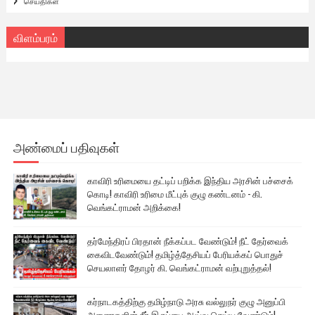
செய்திகள்
விளம்பரம்
அண்மைப் பதிவுகள்
காவிரி உரிமையை தட்டிப் பறிக்க இந்திய அரசின் பச்சைக்
கொடி! காவிரி உரிமை மீட்புக் குழு கண்டனம் - கி.
வெங்கட்ராமன் அறிக்கை!
தர்மேந்திரப் பிரதான் நீக்கப்பட வேண்டும்! நீட் தேர்வைக்
கைவிடவேண்டும்! தமிழ்த்தேசியப் பேரியக்கப் பொதுச்
செயலாளர் தோழர் கி. வெங்கட்ராமன் வற்புறுத்தல்!
கர்நாடகத்திற்கு தமிழ்நாடு அரசு வல்லுநர் குழு அனுப்பி
அணைகளின் நீர் இருப்பை ஆய்வு செய்ய வேண்டும்!