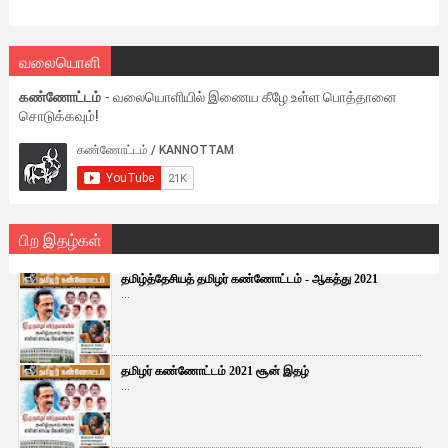
வலையொளி
கண்ணோட்டம்
- வலையொளியில் இணைய கீழே உள்ள பொத்தானை
சொடுக்கவும்!
பிற இதழ்கள்
தமிழ்த்தேசியத் தமிழர் கண்ணோட்டம் - ஆகத்து 2021
...
தமிழர் கண்ணோட்டம் 2021 சூன் இதழ்
...