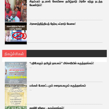
சிதம்பரம் நடராசர் கோயிலை தமிழ்நாடு அரசே ஏற்று நடத்த
வேண்டும்!
அனைத்திந்தியத் தேர்வு ஃப்ராடு வேலை!
நிகழ்ச்சிகள்
“பறிபோகும் தமிழர் தாயகம்” மிசொரியில் கருத்தரங்கம்!
...
மக்கள் போராட்டமும் சனநாயகமும் கருத்தரங்கம்
...
காவிரி உரிமை - கருத்தரங்கம்!