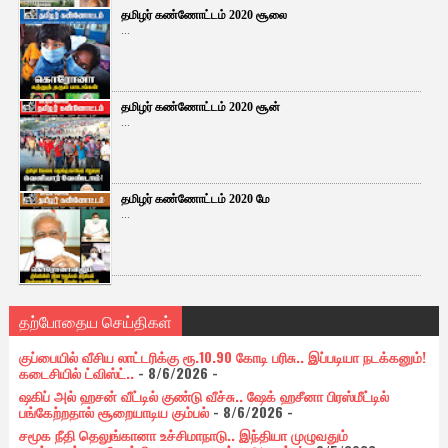
தமிழர் கண்ணோட்டம் 2020 சூலை
...
தமிழர் கண்ணோட்டம் 2020 சூன்
...
தமிழர் கண்ணோட்டம் 2020 மே
...
தற்போதைய செய்திகள்
குப்பையில் வீசிய லாட்டரிக்கு ரூ.10.90 கோடி பரிசு.. இப்படியா நடக்கனும்!
கடைசியில் ட்விஸ்ட்..
- 8/6/2026
-
ஷகிப் அல் ஹசன் வீட்டில் குண்டு வீச்சு.. ஷேக் ஹசீனா பிரஸ்மீட்டில்
பங்கேற்றதால் சூறையாடிய கும்பல்
- 8/6/2026
-
சமூக நீதி தெலுங்கானா உச்சிமாநாடு.. இந்தியா முழுவதும்