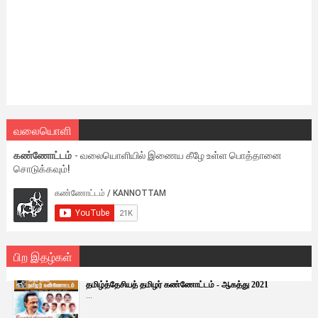
வலையொளி
கண்ணோட்டம்
- வலையொளியில் இணைய கீழே உள்ள பொத்தானை
சொடுக்கவும்!
பிற இதழ்கள்
தமிழ்த்தேசியத் தமிழர் கண்ணோட்டம் - ஆகத்து 2021
...