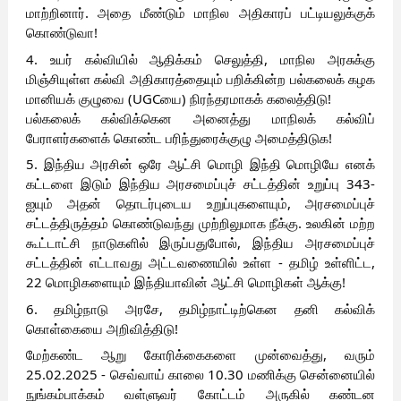
மாற்றினார். அதை மீண்டும் மாநில அதிகாரப் பட்டியலுக்குக்
கொண்டுவா!
4. உயர் கல்வியில் ஆதிக்கம் செலுத்தி, மாநில அரசுக்கு
மிஞ்சியுள்ள கல்வி அதிகாரத்தையும் பறிக்கின்ற பல்கலைக் கழக
மானியக் குழுவை (UGCயை) நிரந்தரமாகக் கலைத்திடு!
பல்கலைக் கல்விக்கென அனைத்து மாநிலக் கல்விப்
பேராளர்களைக் கொண்ட பரிந்துரைக்குழு அமைத்திடுக!
5. இந்திய அரசின் ஒரே ஆட்சி மொழி இந்தி மொழியே எனக்
கட்டளை இடும் இந்திய அரசமைப்புச் சட்டத்தின் உறுப்பு 343-
ஐயும் அதன் தொடர்புடைய உறுப்புகளையும், அரசமைப்புச்
சட்டத்திருத்தம் கொண்டுவந்து முற்றிலுமாக நீக்கு. உலகின் மற்ற
கூட்டாட்சி நாடுகளில் இருப்பதுபோல், இந்திய அரசமைப்புச்
சட்டத்தின் எட்டாவது அட்டவணையில் உள்ள - தமிழ் உள்ளிட்ட,
22 மொழிகளையும் இந்தியாவின் ஆட்சி மொழிகள் ஆக்கு!
6. தமிழ்நாடு அரசே, தமிழ்நாட்டிற்கென தனி கல்விக்
கொள்கையை அறிவித்திடு!
மேற்கண்ட ஆறு கோரிக்கைகளை முன்வைத்து, வரும்
25.02.2025 - செவ்வாய் காலை 10.30 மணிக்கு சென்னையில்
நுங்கம்பாக்கம் வள்ளுவர் கோட்டம் அருகில் கண்டன