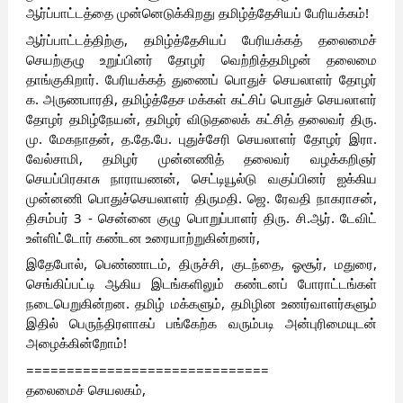
ஆர்ப்பாட்டத்தை முன்னெடுக்கிறது தமிழ்த்தேசியப் பேரியக்கம்!
ஆர்ப்பாட்டத்திற்கு, தமிழ்த்தேசியப் பேரியக்கத் தலைமைச்
செயற்குழு உறுப்பினர் தோழர் வெற்றித்தமிழன் தலைமை
தாங்குகிறார். பேரியக்கத் துணைப் பொதுச் செயலாளர் தோழர்
க. அருணபாரதி, தமிழ்த்தேச மக்கள் கட்சிப் பொதுச் செயலாளர்
தோழர் தமிழ்நேயன், தமிழர் விடுதலைக் கட்சித் தலைவர் திரு.
மு. மேகநாதன், த.தே.பே. புதுச்சேரி செயலாளர் தோழர் இரா.
வேல்சாமி, தமிழர் முன்னணித் தலைவர் வழக்கறிஞர்
செயப்பிரகாசு நாராயணன், செட்டியூல்டு வகுப்பினர் ஐக்கிய
முன்னணி பொதுச்செயலாளர் திருமதி. ஜெ. ரேவதி நாகராசன்,
திசம்பர் 3 - சென்னை குழு பொறுப்பாளர் திரு. சி.ஆர். டேவிட்
உள்ளிட்டோர் கண்டன உரையாற்றுகின்றனர்,
இதேபோல், பெண்ணாடம், திருச்சி, குடந்தை, ஓசூர், மதுரை,
செங்கிப்பட்டி ஆகிய இடங்களிலும் கண்டனப் போராட்டங்கள்
நடைபெறுகின்றன. தமிழ் மக்களும், தமிழின உணர்வாளர்களும்
இதில் பெருந்திரளாகப் பங்கேற்க வரும்படி அன்புரிமையுடன்
அழைக்கின்றோம்!
==============================
தலைமைச் செயலகம்,