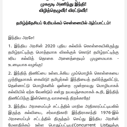
முகமூடி அணிந்து இந்தி!
விழித்தெழுவீர்! விரட்டுவீர்!
தமிழ்த்தேசியப் பேரியக்கம்
சென்னையில் ஆர்ப்பாட்டம்!
இந்திய அரசே!
1. இந்திய அரசின் 2020 புதிய கல்விக் கொள்கையிலிருந்து
தமிழ்நாட்டிற்கு மொத்தமாக விலக்குக் கொடு! தமிழ்நாட்டிற்கு
உரிய கல்வித் தொகை அனைத்தையும் முழுமையாக -
உடனடியாக வழங்கு!
2. இந்தித் திணிப்பை உள்ளடக்கிய மும்மொழிக் கொள்கையை
முற்றிலுமாகக் கைவிடு! தமிழர்கள் இந்தியைத் தவிர்த்துவிட்டு,
தென்னாட்டு மொழிகளில் ஒன்றை மூன்றாவது மொழியாகக்
கல்வியில் ஏற்க வேண்டும் என்று நயவஞ்சகமாகக் கூறி, இந்தித்
திணிப்பிற்கு இன்னொரு வாசலைத் திறக்காதே!
3. இந்திய அரசமைப்புச் சட்டத்தில் மாநில அதிகாரப்பட்டியலில்
இருந்த கல்வியை, சர்வாதிகாரி இந்திராகாந்தி 1976-இல்
அரசமைப்புச் சட்டத்தில் திருத்தம் செய்து இந்திய அரசின்
மேலாதிக்கம் உள்ள பொதுப்பட்டிய(Concurrent List)லுக்கு