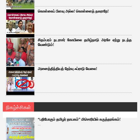
கொள்கைப் பிளவு அல்ல! கொள்ளைத் தகராறே!
சிதம்பரம் நடராசர் கோயிலை தமிழ்நாடு அரசே ஏற்று நடத்த
வேண்டும்!
அனைத்திந்தியத் தேர்வு ஃப்ராடு வேலை!
நிகழ்ச்சிகள்
“பறிபோகும் தமிழர் தாயகம்” மிசொரியில் கருத்தரங்கம்!
...