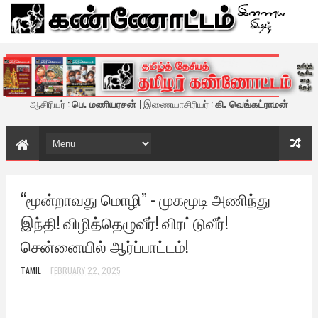
கண்ணோட்டம் - இணைய இதழ்
ஆசிரியர் :
பெ. மணியரசன்
| இணையாசிரியர் :
கி. வெங்கட்ராமன்
“மூன்றாவது மொழி” - முகமூடி அணிந்து
இந்தி! விழித்தெழுவீர்! விரட்டுவீர்!
சென்னையில் ஆர்ப்பாட்டம்!
TAMIL
FEBRUARY 22, 2025