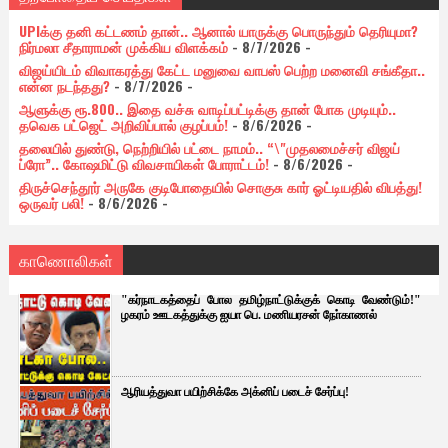
UPIக்கு தனி கட்டணம் தான்.. ஆனால் யாருக்கு பொருந்தும் தெரியுமா?
நிர்மலா சீதாராமன் முக்கிய விளக்கம்
- 8/7/2026
-
விஜய்யிடம் விவாகரத்து கேட்ட மனுவை வாபஸ் பெற்ற மனைவி சங்கீதா..
என்ன நடந்தது?
- 8/7/2026
-
ஆளுக்கு ரூ.800.. இதை வச்சு வாடிப்பட்டிக்கு தான் போக முடியும்..
தவெக பட்ஜெட் அறிவிப்பால் குழப்பம்!
- 8/6/2026
-
தலையில் துண்டு, நெற்றியில் பட்டை நாமம்.. “\"முதலமைச்சர் விஜய்
ப்ரோ”.. கோஷமிட்டு விவசாயிகள் போராட்டம்!
- 8/6/2026
-
திருச்செந்தூர் அருகே குடிபோதையில் சொகுசு கார் ஓட்டியதில் விபத்து!
ஒருவர் பலி!
- 8/6/2026
-
காணொலிகள்
"கர்நாடகத்தைப் போல தமிழ்நாட்டுக்குக் கொடி வேண்டும்!"
ழகரம் ஊடகத்துக்கு ஐயா பெ. மணியரசன் நோ்காணல்
ஆரியத்துவா பயிற்சிக்கே அக்னிப் படைச் சேர்ப்பு!