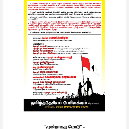
“மூன்றாவது மொழி” -