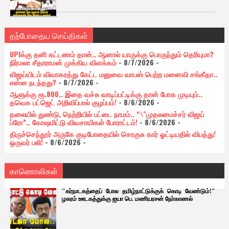
தற்போதைய செய்திகள்
UPIக்கு தனி கட்டணம் தான்.. ஆனால் யாருக்கு பொருந்தும் தெரியுமா?
நிர்மலா சீதாராமன் முக்கிய விளக்கம்
- 8/7/2026
-
விஜய்யிடம் விவாகரத்து கேட்ட மனுவை வாபஸ் பெற்ற மனைவி சங்கீதா..
என்ன நடந்தது?
- 8/7/2026
-
ஆளுக்கு ரூ.800.. இதை வச்சு வாடிப்பட்டிக்கு தான் போக முடியும்..
தவெக பட்ஜெட் அறிவிப்பால் குழப்பம்!
- 8/6/2026
-
தலையில் துண்டு, நெற்றியில் பட்டை நாமம்.. “\"முதலமைச்சர் விஜய்
ப்ரோ”.. கோஷமிட்டு விவசாயிகள் போராட்டம்!
- 8/6/2026
-
திருச்செந்தூர் அருகே குடிபோதையில் சொகுசு கார் ஓட்டியதில் விபத்து!
ஒருவர் பலி!
- 8/6/2026
-
காணொலிகள்
"கர்நாடகத்தைப் போல தமிழ்நாட்டுக்குக் கொடி வேண்டும்!"
ழகரம் ஊடகத்துக்கு ஐயா பெ. மணியரசன் நோ்காணல்