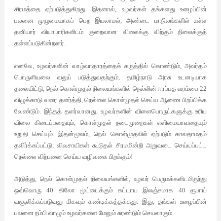
சிரமத்தை ஏற்படுத்துகிறது. இதனால், உழவர்கள் தங்களது உழைப்பின்
பலனை முழுமையாகப் பெற இயலாமல், அண்டை மாநிலங்களில் உள்ள
தனியார் வியாபாரிகளிடம் குறைவான விலைக்கு விற்கும் நிலைக்குத்
தள்ளப்படுகின்றனர்.
எனவே, உழவர்களின் வாழ்வாதாரத்தைக் கருத்தில் கொண்டும், அவர்தம்
பொருளியலை வலுப் படுத்துவதற்கும், தமிழ்நாடு அரசு உடனடியாக
தலையிட்டு, நெல் கொள்முதல் நிலையங்களில் நெல்லின் ஈரப்பத வரம்பை 22
விழுக்காடு வரை தளர்த்தி, நெல்லை கொள்முதல் செய்ய ஆணை பிறப்பிக்க
வேண்டும். இந்தத் தளர்வானது, உழவர்களின் விளைபொருட்களுக்கு உரிய
விலை கிடைப்பதையும், கொள்முதல் நடைமுறைகள் எளிமையாவதையும்
உறுதி செய்யும். இதன்மூலம், நெல் கொள்முதலில் ஏற்படும் காலதாமதம்
தவிர்க்கப்பட்டு, விவசாயிகள் கூடுதல் சிரமமின்றி அறுவடை செய்யப்பட்ட
நெல்லை விற்பனை செய்ய வழிவகை பிறக்கும்!
அடுத்து, நெல் கொள்முதல் நிலையங்களில், உழவர் பெருமக்களிடமிருந்து
ஒவ்வொரு 40 கிலோ மூட்டைக்கும் கட்டாய இலஞ்சமாக 40 ரூபாய்
வசூலிக்கப்படுவது மிகவும் கண்டிக்கத்தக்கது. இது, தங்கள் உழைப்பின்
பலனை நம்பி வாழும் உழவர்களை மேலும் சுரண்டும் செயலாகும்.