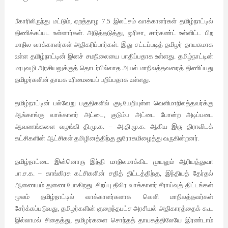
பீகாரிலிருந்து மட்டும், ஏறத்தாழ 7.5 இலட்சம் வாக்காளர்கள் தமிழ்நாட்டில்
திணிக்கப்பட உள்ளார்கள். அடுத்தடுத்து, ஒரிசா, சார்கண்ட் உள்ளிட்ட பிற
மாநில வாக்காளர்கள் அதிகரிப்பார்கள். இது சட்டப்படித் தமிழர் தாயகமாக
உள்ள தமிழ்நாட்டின் இனச் சமநிலையை பாதிப்பதாக உள்ளது. தமிழ்நாட்டின்
மரபுவழி அரசியலுக்குத் தொடர்பில்லாத அயல் மாநிலத்தவரைத் திணிப்பது
தமிழர்களின் தாயக உரிமையைப் பறிப்பதாக உள்ளது.
தமிழ்நாட்டின் பல்வேறு பகுதிகளில் குடியேறியுள்ள வெளிமாநிலத்தவர்க்கு
ஆங்காங்கு வாக்காளர் அட்டை, குடும்ப அட்டை போன்ற அடிப்படை
ஆவணங்களை வழங்கி தி.மு.க. – அ.தி.மு.க. ஆகிய இரு திராவிடக்
கட்சிகளின் ஆட்சிகள் தமிழினத்திற்கு துரோகமிழைத்து வருகின்றனர்.
தமிழ்நாட்டை இன்னொரு இந்தி மாநிலமாக்கிட முயலும் ஆரியத்துவா
பா.ச.க. – காங்கிரசு கட்சிகளின் சதித் திட்டத்திற்கு, இந்தியத் தேர்தல்
ஆணையம் துணை போகிறது. சிறப்பு தீவிர வாக்காளர் சீராய்வுத் திட்டங்கள்
மூலம் தமிழ்நாட்டில் வாக்காளர்களாக வெளி மாநிலத்தவர்கள்
சேர்க்கப்படுவது, தமிழர்களின் குறைந்தபட்ச அரசியல் அதிகாரத்தைக் கூட
இல்லாமல் சிதைத்து, தமிழர்களை சொந்தத் தாயகத்திலேயே இரண்டாம்