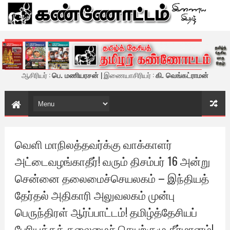
கண்ணோட்டம் - இணைய இதழ்
ஆசிரியர் :
பெ. மணியரசன்
| இணையாசிரியர் :
கி. வெங்கட்ராமன்
வெளி மாநிலத்தவர்க்கு வாக்காளர்
அட்டைவழங்காதீர்! வரும் திசம்பர் 16 அன்று
சென்னை தலைமைச்செயலகம் – இந்தியத்
தேர்தல் அதிகாரி அலுவலகம் முன்பு
பெருந்திரள் ஆர்ப்பாட்டம்! தமிழ்த்தேசியப்
பேரியக்கத் தலைமைச் செயற்குழு தீர்மானம்!