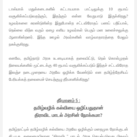
டாஸ்மாக் மதுக்கடைகளில் கட்டாயமாக பாட்டிலுக்கு 10 ரூபாய்
வசூலிக்கப்படுவதற்கும், இதற்கும் என்ன வேறுபாடு இருக்கிறது?
உழவர்களை சுரண்டுகின்ற இதுபோன்ற சட்டவிரோதப் பணப் பறிப்பால்,
நெல்லை விற்க வரும் ஏழை எளிய உழவர்கள் பெரும் மன உளைச்சலுக்கு
ஆளாகின்றனர். இந்த ஊழல் அவர்களின் வாழ்வாதாரத்தை மேலும்
நசுக்குகிறது.
எனவே, தமிழ்நாடு அரசு உடனடியாகத் தலையிட்டு, நெல் கொள்முதல்
நிலையங்களில் மூட்டைக்கு 40 ரூபாய் வசூலிக்கப்படும் இந்தச் சட்டவிரோத
இலஞ்ச நடைமுறையை அறவே ஒழிக்க வேண்டும் என தமிழ்த்தேசியப்
பேரியக்கத் தலைமைச் செயற்குழு தீர்மானிக்கிறது!
தீர்மானம்
5
:
தமிழ்வழிக் கல்வியை ஒழிப்பதுதான்
திராவிட மாடல் அரசின் நோக்கமா?
தமிழ்நாட்டில் தமிழ்வழிக் கல்வியை அறவே ஒழிக்கும் மறைமுக நோக்குடன்
தி.மு.க. தலைமையிலான "திராவிட" மாடல் அரசு செயல்படுவது மிகவும்