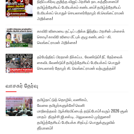
நிதிப்பகிர்வு குறித்த விஜய் அரசின் நாடகத்தீர்மானம்!
தமிழ்த்தேசியப் பேரியக்கம் கண்டனம்! தமிழ்த்தேசியப்
பேரியக்கப் பொதுச் செயலாளர்தோழர் கி.வெங்கட்ராமன்
அறிக்கை!
காவிரி உரிமையை தட்டிப் பறிக்க இந்திய அரசின் பச்சைக்
கொடி! காவிரி உரிமை மீட்புக் குழு கண்டனம் - கி.
வெங்கட்ராமன் அறிக்கை!
தர்மேந்திரப் பிரதான் நீக்கப்பட வேண்டும்! நீட் தேர்வைக்
கைவிடவேண்டும்! தமிழ்த்தேசியப் பேரியக்கப் பொதுச்
செயலாளர் தோழர் கி. வெங்கட்ராமன் வற்புறுத்தல்!
வாசகர் தேர்வு
தமிழ்நாட்டுத் தொழில், வணிகம்,
வேலை தமிழர்களுக்கே! வெளி
மாநிலத்தவர் ஆக்கிரமிப்பைத் தடுப்போம்! வரும் 2026 சூன்
மாதம் திருச்சி ஜி.எஸ்.டி. அலுவலகம் முற்றுகை!
தமிழ்த்தேசியப் பேரியக்க சிறப்புப் பொதுக்குழுவில்
தீர்மானம்!