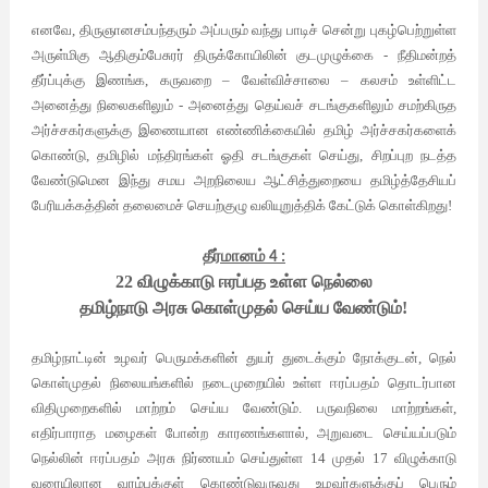
எனவே, திருஞானசம்பந்தரும் அப்பரும் வந்து பாடிச் சென்று புகழ்பெற்றுள்ள
அருள்மிகு ஆதிகும்பேசுரர் திருக்கோயிலின் குடமுழுக்கை - நீதிமன்றத்
தீர்ப்புக்கு இணங்க, கருவறை – வேள்விச்சாலை – கலசம் உள்ளிட்ட
அனைத்து நிலைகளிலும் - அனைத்து தெய்வச் சடங்குகளிலும் சமற்கிருத
அர்ச்சகர்களுக்கு இணையான எண்ணிக்கையில் தமிழ் அர்ச்சகர்களைக்
கொண்டு, தமிழில் மந்திரங்கள் ஓதி சடங்குகள் செய்து, சிறப்புற நடத்த
வேண்டுமென இந்து சமய அறநிலைய ஆட்சித்துறையை தமிழ்த்தேசியப்
பேரியக்கத்தின் தலைமைச் செயற்குழு வலியுறுத்திக் கேட்டுக் கொள்கிறது!
தீர்மானம்
4
:
22 விழுக்காடு ஈரப்பத உள்ள நெல்லை
தமிழ்நாடு அரசு கொள்முதல் செய்ய வேண்டும்!
தமிழ்நாட்டின் உழவர் பெருமக்களின் துயர் துடைக்கும் நோக்குடன், நெல்
கொள்முதல் நிலையங்களில் நடைமுறையில் உள்ள ஈரப்பதம் தொடர்பான
விதிமுறைகளில் மாற்றம் செய்ய வேண்டும். பருவநிலை மாற்றங்கள்,
எதிர்பாராத மழைகள் போன்ற காரணங்களால், அறுவடை செய்யப்படும்
நெல்லின் ஈரப்பதம் அரசு நிர்ணயம் செய்துள்ள 14 முதல் 17 விழுக்காடு
வரையிலான வரம்புக்குள் கொண்டுவருவது உழவர்களுக்குப் பெரும்