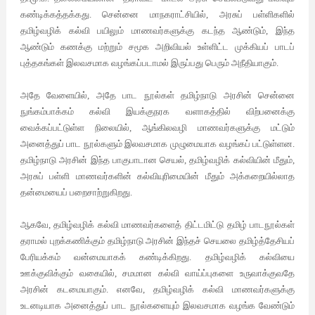
கண்டிக்கத்தக்கது. சென்னை மாநகராட்சியில், அரசுப் பள்ளிகளில்
தமிழ்வழிக் கல்வி பயிலும் மாணவர்களுக்கு கடந்த ஆண்டும், இந்த
ஆண்டும் கணக்கு மற்றும் சமூக அறிவியல் உள்ளிட்ட முக்கியப் பாடப்
புத்தகங்கள் இலவசமாக வழங்கப்படாமல் இருப்பது பெரும் அநீதியாகும்.
அதே வேளையில், அதே பாட நூல்கள் தமிழ்நாடு அரசின் சென்னை
நுங்கம்பாக்கம் கல்வி இயக்குநரக வளாகத்தில் விற்பனைக்கு
வைக்கப்பட்டுள்ள நிலையில், ஆங்கிலவழி மாணவர்களுக்கு மட்டும்
அனைத்துப் பாட நூல்களும் இலவசமாக முழுமையாக வழங்கப் பட்டுள்ளன.
தமிழ்நாடு அரசின் இந்த பாகுபாடான செயல், தமிழ்வழிக் கல்வியின் மீதும்,
அரசுப் பள்ளி மாணவர்களின் கல்வியுரிமையின் மீதும் அக்கறையில்லாத
தன்மையைப் பறைசாற்றுகிறது.
ஆகவே, தமிழ்வழிக் கல்வி மாணவர்களைத் திட்டமிட்டு தமிழ் பாடநூல்கள்
தராமல் புறக்கணிக்கும் தமிழ்நாடு அரசின் இந்தச் செயலை தமிழ்த்தேசியப்
பேரியக்கம் வன்மையாகக் கண்டிக்கிறது. தமிழ்வழிக் கல்வியை
ஊக்குவிக்கும் வகையில், சமமான கல்வி வாய்ப்புகளை உருவாக்குவதே
அரசின் கடமையாகும். எனவே, தமிழ்வழிக் கல்வி மாணவர்களுக்கு
உடனடியாக அனைத்துப் பாட நூல்களையும் இலவசமாக வழங்க வேண்டும்