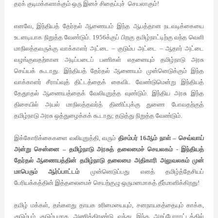
தரக் குடிமக்களாக்கும் ஒரு இனச் சிதைப்புச் செயலாகும்!
எனவே, இந்தியத் தேர்தல் ஆணையம் இந்த ஆபத்தான நடவடிக்கையை
உடனடியாக நிறுத்த வேண்டும். 1956க்குப் பிறகு தமிழ்நாட்டிற்கு வந்த வெளி
மாநிலத்தவருக்கு வாக்காளர் அட்டை – குடும்ப அட்டை – ஆதார் அட்டை
வழங்குவதற்கான அடிப்படைப் பணிகள் எதனையும் தமிழ்நாடு அரசு
செய்யக் கூடாது. இந்தியத் தேர்தல் ஆணையம் முன்னெடுக்கும் இந்த
வாக்காளர் சீராய்வுத் திட்டத்தைக் கைவிட வேண்டுமென்று இந்தியத்
தேதுாதல் ஆணையத்தைக் வேலியுறுத்த வுண்டும். இந்திய அரசு இந்த
திசையில் அயல் மாநிலத்தவர்த் திணிப்புக்கு துணை போவதற்குத்
தமிழ்நாடு அரசு ஒத்துழைக்கக் கூடாது; தடுத்து நிறுத்த வேண்டும்.
இக்கோரிக்கைகளை வலியுறுத்தி, வரும்
திசம்பர் 16ஆம் நாள் – செவ்வாய்
அன்று சென்னை – தமிழ்நாடு அரசுத் தலைமைச் செயலகம் - இந்தியத்
தேர்தல் ஆணையத்தின் தமிழ்நாடு தலைமை அதிகாரி அலுவலகம் முன்
மாபெரும் ஆர்ப்பாட்டம்
முன்னெடுப்பது எனத் தமிழ்த்தேசியப்
பேரியக்கத்தின் இத்தலைமைச் செயற்குழு ஒருமனமாகத் தீர்மானிக்கிறது!
தமிழ் மக்கள், தங்களது தாயக உரிமையையும், சனநாயகத்தையும் காக்க,
குடும்பம் குடும்பமாக அணித்திரண்டு வந்து இந்த அறப்போராட்டத்தில்