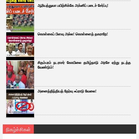
ஆரியத்துவா பயிற்சிக்கே அக்னிப் படைச் சேர்ப்பு!
கொள்கைப் பிளவு அல்ல! கொள்ளைத் தகராறே!
சிதம்பரம் நடராசர் கோயிலை தமிழ்நாடு அரசே ஏற்று நடத்த
வேண்டும்!
அனைத்திந்தியத் தேர்வு ஃப்ராடு வேலை!
நிகழ்ச்சிகள்