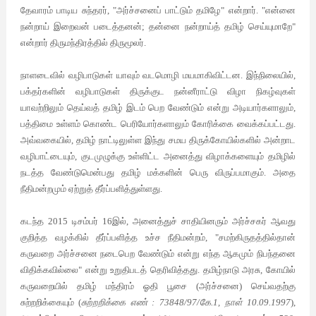
தேவாரம் பாடிய சுந்தரர், "அர்ச்சனைப் பாட்டும் தமிழே
என்றார். "என்னை
"
நன்றாய் இறைவன் படைத்தனன்; தன்னை நன்றாய்த் தமிழ் செய்யுமாறே
"
என்றார் திருமந்திரத்தில் திருமூலர்.
நாளடைவில் வழிபாடுகள் யாவும் வடமொழி மயமாகிவிட்டன. இந்நிலையில்,
பக்தர்களின் வழிபாடுகள் திருக்குட நன்னீராட்டு விழா நிகழ்வுகள்
யாவற்றிலும் தெய்வத் தமிழ் இடம் பெற வேண்டும் என்று அடியார்களாலும்,
பத்திமை உள்ளம் கொண்ட பெரியோர்களாலும் கோரிக்கை வைக்கப்பட்டது.
அவ்வகையில், தமிழ் நாட்டிலுள்ள இந்து சமய திருக்கோயில்களில் அன்றாட
வழிபாட்டையும், குடமுழுக்கு உள்ளிட்ட அனைத்து விழாக்களையும் தமிழில்
நடத்த வேண்டுமென்பது தமிழ் மக்களின் பெரு விருப்பமாகும். அதை
நீதிமன்றமும் ஏற்றுத் தீர்ப்பளித்துள்ளது.
கடந்த 2015 டிசம்பர் 16இல், அனைத்துச் சாதியினரும் அர்ச்சகர் ஆவது
குறித்த வழக்கில் தீர்ப்பளித்த உச்ச நீதிமன்றம், "சமற்கிருதத்தில்தான்
கருவறை அர்ச்சனை நடைபெற வேண்டும் என்று எந்த ஆகமும் நிபந்தனை
விதிக்கவில்லை
என்று உறுதிபடத் தெரிவித்தது. தமிழ்நாடு அரசு, கோயில்
"
கருவறையில் தமிழ் மந்திரம் ஓதி பூசை (அர்ச்சனை) செய்வதற்கு
சுற்றறிக்கையும் (
சுற்றறிக்கை எண் : 73848/97/கே.1, நாள் 10.09.1997
),