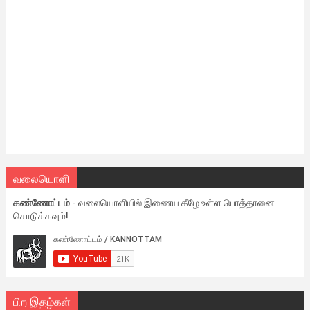
வலையொளி
கண்ணோட்டம்
- வலையொளியில் இணைய கீழே உள்ள பொத்தானை
சொடுக்கவும்!
பிற இதழ்கள்