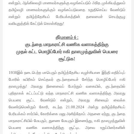
என்றும், ஆங்கிலவழி மாணவர்களுக்கு வழங்கப்படும் அதே முக்கியத்துவம்
தமிழ்வழி மாணவர்களுக்கும் வழங்கப்படுவதை உறுதிசெய்ய வேண்டும்
என்றும் தமிழ்த்தேசியப் பேரியக்கத்தின் தலைமைச் செயற்குழு
வலியுறுத்திக் கேட்டுக் கொள்கிறது!
தீர்மானம்
6
:
குடந்தை மாநகராட்சி வணிக வளாகத்திற்கு
முதல் கட்ட மொழிப்போர் ஈகி தாளமுத்துவின் பெயரை
சூட்டுக!
1938இல் நடைபெற்ற மாபெரும் தமிழ்த்தேசிய எழுச்சியான இந்தி எதிர்ப்புப்
போரில் உயிரீகம் செய்தவர் குடந்தையைச் சேர்ந்த மொழிப்போர் ஈகி
தாளமுத்து! அவரது நினைவைப் போற்றும் வகையில், குடந்தையில்
புதிதாகக் கட்டப்பட்டு வந்த மாநகராட்சி வணிக வளாகத்திற்கு அவரது
பெயரை சூட்ட வேண்டும் என்றும், அவரது சிலையும் வைக்க
வேண்டுமென்றும் கோரி, கடந்த 21.08.2024 அன்று தமிழ்த்தேசியப்
பேரியக்கம் சார்பில், கோரிக்கை மனு அளித்தோம். அதனை ஏற்று, குடந்தை
மாநகராட்சியில் மேயரும், துணை மேயரும் இணைந்து, ஈகி தாளமுத்துவின்
பெயரை வணிக வளாகத்திற்கு சூட்டிட அவை உறுப்பினர்களின்