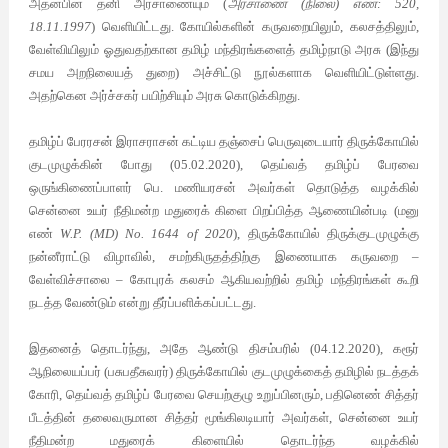
அதன்பின் தனி அரசாணையும் (
அரசாணை (நிலை) எண்: 520,
18.11.1997
) வெளியிட்டது. கோயில்களின் கருவறையிலும், கலசத்திலும்,
வேள்வியிலும் ஓதுவதற்கான தமிழ் மந்திரங்களைத் தமிழ்நாடு அரசு (இந்து
சமய அறநிலையத் துறை) அச்சிட்டு நூல்களாக வெளியிட்டுள்ளது.
அதற்கென அர்ச்சகர் பயிற்சியும் அரசு கொடுக்கிறது.
தமிழ்ப் பேரரசன் இராசராசன் கட்டிய தஞ்சைப் பெருவுடையார் திருக்கோயில்
குடமுழுக்கின் போது (05.02.2020), தெய்வத் தமிழ்ப் பேரவை
ஒருங்கிணைப்பாளர் பெ. மணியரசன் அவர்கள் தொடுத்த வழக்கில்
சென்னை உயர் நீதிமன்ற மதுரைக் கிளை பிறப்பித்த ஆணையின்படி (மனு
எண்
W.P. (MD) No. 1644 of 2020
), திருக்கோயில் திருக்குடமுழுக்கு
நன்னீராட்டு விழாவில், சமற்கிருதத்திற்கு இணையாக கருவறை –
வேள்விச்சாலை – கோபுரக் கலசம் ஆகியவற்றில் தமிழ் மந்திரங்கள் கூறி
நடத்த வேண்டும் என்று தீர்ப்பளிக்கப்பட்டது.
இதனைத் தொடர்ந்து, அதே ஆண்டு திசம்பரில் (04.12.2020), கரூர்
ஆநிலையப்பர் (பசுபதீசுவரர்) திருக்கோயில் குடமுழுக்கைத் தமிழில் நடத்தக்
கோரி, தெய்வத் தமிழ்ப் பேரவை செயற்குழு உறுப்பினரும், பதினெண் சித்தர்
பீடத்தின் தலைவருமான சித்தர் மூங்கிலடியார் அவர்கள், சென்னை உயர்
நீதிமன்ற மதுரைக் கிளையில் தொடர்ந்த வழக்கில்