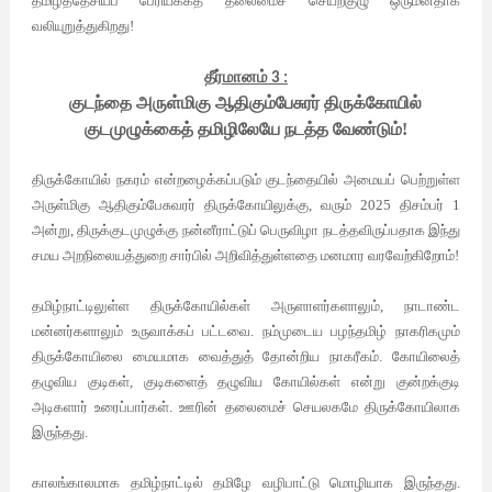
தமிழ்த்தேசியப் பேரியக்கத் தலைமைச் செயற்குழு ஒருமனதாக
வலியுறுத்துகிறது!
தீர்மானம்
3
:
குடந்தை அருள்மிகு ஆதிகும்பேசுரர் திருக்கோயில்
குடமுழுக்கைத் தமிழிலேயே நடத்த வேண்டும்!
திருக்கோயில் நகரம் என்றழைக்கப்படும் குடந்தையில் அமையப் பெற்றுள்ள
அருள்மிகு ஆதிகும்பேசுவரர் திருக்கோயிலுக்கு, வரும் 2025 திசம்பர் 1
அன்று, திருக்குடமுழுக்கு நன்னீராட்டுப் பெருவிழா
நடத்தவிருப்பதாக இந்து
சமய அறநிலையத்துறை சார்பில் அறிவித்துள்ளதை மனமார வரவேற்கிறோம்!
தமிழ்நாட்டிலுள்ள திருக்கோயில்கள் அருளாளர்களாலும், நாடாண்ட
மன்னர்களாலும் உருவாக்கப் பட்டவை. நம்முடைய பழந்தமிழ் நாகரிகமும்
திருக்கோயிலை மையமாக வைத்துத் தோன்றிய நாகரீகம். கோயிலைத்
தழுவிய குடிகள், குடிகளைத் தழுவிய கோயில்கள் என்று குன்றக்குடி
அடிகளார் உரைப்பார்கள். ஊரின் தலைமைச் செயலகமே திருக்கோயிலாக
இருந்தது.
காலங்காலமாக தமிழ்நாட்டில் தமிழே வழிபாட்டு மொழியாக இருந்தது.