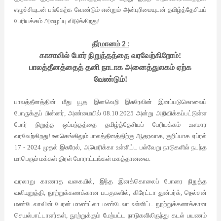
எழுச்சியுடன் பங்கேற்க வேண்டும் என்றும் அன்புரிமையுடன் தமிழ்த்தேசியப்
பேரியக்கம் அழைப்பு விடுக்கிறது!
தீர்மானம்
2
:
காசாவில் போர் நிறுத்தத்தை வரவேற்கிறோம்!
பாலத்தீனத்தைத் தனி நாடாக அனைத்துலகம் ஏற்க
வேண்டும்!
பாலத்தீனத்தின் மீது
யூத இனவெறி
இசுரேலின் இனப்படுகொலைப்
போருக்குப் பின்னர், அண்மையில் 08.10.2025 அன்று அறிவிக்கப்பட்டுள்ள
போர் நிறுத்த ஒப்பந்தத்தை தமிழ்த்தேசியப் பேரியக்கம் உளமார
வரவேற்கிறது! உலகெங்கிலும் பாலத்தீனத்திற்கு ஆதரவாக, குறிப்பாக ஏப்ரல்
17 - 2024 முதல் இசுரேல், அமெரிக்கா உள்ளிட்ட பல்வேறு நாடுகளில் நடந்த
மாபெரும் மக்கள் திரள் போராட்டங்கள் மகத்தானவை.
வரலாறு காணாத வகையில், இந்த இனக்கொலைப் போரை நிறுத்த
வலியுறுத்தி, நூற்றுக்கணக்கான படகுகளில், கிரேட்டா துன்பர்க், நெல்சன்
மண்டேலாவின் பேரன் மாண்ட்லா மண்டேலா உள்ளிட்ட நூற்றுக்கணக்கான
செயல்பாட்டாளர்கள், நூற்றுக்கும் மேற்பட்ட நாடுகளிலிருந்து கடல் பயணம்