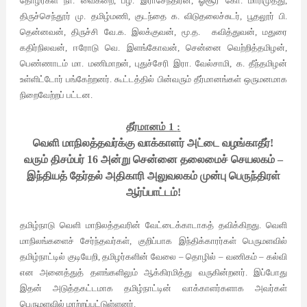
தோழர்கள் நா. வைகறை, பழ. இராசேந்திரன், ஓசூர் கோ. மாரிமுத்து,
திருச்செந்தூர் மு. தமிழ்மணி, குடந்தை க. விடுதலைச்சுடர், பூதலூர் பி.
தென்னவன், திருச்சி வே.க. இலக்குவன், மூ.த. கவித்துவன், மதுரை
கதிர்நிலவன், ஈரோடு வெ. இளங்கோவன், சென்னை வெற்றித்தமிழன்,
பெண்ணாடம் மா. மணிமாறன், புதுச்சேரி இரா. வேல்சாமி, க. தீந்தமிழன்
உள்ளிட்டோர் பங்கேற்றனர். கூட்டத்தில் பின்வரும் தீர்மானங்கள் ஒருமனமாக
நிறைவேற்றப் பட்டன.
தீர்மானம் 1
:
வெளி மாநிலத்தவர்க்கு வாக்காளர் அட்டை வழங்காதீர்!
வரும் திசம்பர் 16 அன்று சென்னை தலைமைச் செயலகம் –
இந்தியத் தேர்தல் அதிகாரி அலுவலகம் முன்பு பெருந்திரள்
ஆர்ப்பாட்டம்!
தமிழ்நாடு வெளி மாநிலத்தவரின் வேட்டைக்காடாகத் தவிக்கிறது. வெளி
மாநிலங்களைச் சேர்ந்தவர்கள், குறிப்பாக இந்திக்காரர்கள் பெருமளவில்
தமிழ்நாட்டில் குடியேறி, தமிழர்களின் வேலை – தொழில் – வணிகம் – கல்வி
என அனைத்துத் தளங்களிலும் ஆக்கிரமித்து வருகின்றனர். இப்போது
இதன் அடுத்தகட்டமாக தமிழ்நாட்டின் வாக்காளர்களாக அவர்கள்
பெருமளவில் மாற்றப்பட்டுள்ளனர்.