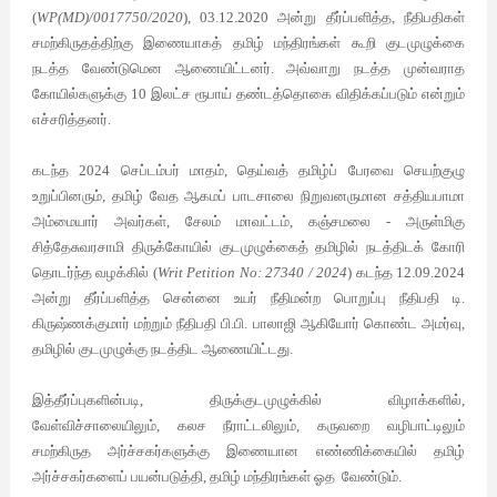
(
WP(MD)/0017750/2020
), 03.12.2020 அன்று தீர்ப்பளித்த, நீதிபதிகள்
சமற்கிருதத்திற்கு இணையாகத் தமிழ் மந்திரங்கள் கூறி குடமுழுக்கை
நடத்த வேண்டுமென ஆணையிட்டனர். அவ்வாறு நடத்த முன்வராத
கோயில்களுக்கு 10 இலட்ச ரூபாய் தண்டத்தொகை விதிக்கப்படும் என்றும்
எச்சரித்தனர்.
கடந்த 2024 செப்டம்பர் மாதம், தெய்வத் தமிழ்ப் பேரவை செயற்குழு
உறுப்பினரும், தமிழ் வேத ஆகமப் பாடசாலை நிறுவனருமான சத்தியபாமா
அம்மையார் அவர்கள், சேலம் மாவட்டம், கஞ்சமலை - அருள்மிகு
சித்தேசுவரசாமி திருக்கோயில் குடமுழுக்கைத் தமிழில் நடத்திடக் கோரி
தொடர்ந்த வழக்கில் (
Writ Petition No: 27340 / 2024
) கடந்த 12.09.2024
அன்று தீர்ப்பளித்த சென்னை உயர் நீதிமன்ற பொறுப்பு நீதிபதி டி.
கிருஷ்ணக்குமார் மற்றும் நீதிபதி பி.பி. பாலாஜி ஆகியோர் கொண்ட அமர்வு,
தமிழில் குடமுழுக்கு நடத்திட ஆணையிட்டது.
இத்தீர்ப்புகளின்படி, திருக்குடமுழுக்கில் விழாக்களில்,
வேள்விச்சாலையிலும், கலச நீராட்டலிலும், கருவறை வழிபாட்டிலும்
சமற்கிருத அர்ச்சகர்களுக்கு இணையான எண்ணிக்கையில் தமிழ்
அர்ச்சகர்களைப் பயன்படுத்தி, தமிழ் மந்திரங்கள் ஓத வேண்டும்.