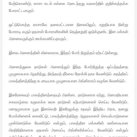
மேற்கொண்டு, காசா கடல் எல்லை அடைந்தது வரலாற்றில் குறிக்கத்தக்க
போராட்டமாகும்.
ஒட்டுமொத்த காசாவே தரைமட்டமான நிலையிலும், உறுதியாக நின்று
போராடி வரும் ஹமாஸ் போராளிகளின் நெஞ்சுறுதி ஒடுக்குண்ட இன மக்கள்
அனைவருக்கும் ஊக்கமளிப்பதாகும்.
இவை அனைத்தின் விளைவாக, இந்தப் போர் நிறுத்தம் ஏற்பட்டுள்ளது.
அனைத்துலக நாடுகள் அனைத்தும் இந்த போர்நிறுத்த ஒப்பந்தத்தை
முழுமையாக ஆதரித்து, நிரந்தரத் தீர்வை நோக்கி நகர வேண்டும். சுதந்திரப்
பாலத்தீனத்திற்கு உடனடியாக முழுமையான அங்கீகாரம் வழங்க வேண்டும்.
இசுரேலையும் பாலத்தீனத்தையும் அண்டை நாடுகளாக ஏற்று, அமைதியான
சகவாழ்வை உருவாக்க உலக நாடுகள் ஏற்பாடுகளைச் செய்ய வேண்டும்.
மறைமுகமாக
யூத இனவெறி
இசுரேலுக்கு உதவும் இந்திய அரசு, தனது
போக்கினைக் கைவிட்டு, பாலத்தீனத்திற்கு ஆதரவானச் செயல்பாடுகளை
முன்னெடுக்க வேண்டும் என்றும், பாலத்தீன மக்களின் உண்மையான
பிரதிநிதிகளாக ஹமாஸ் அமைப்பு அங்கீகரிக்கப்பட வேண்டும் என்றும்