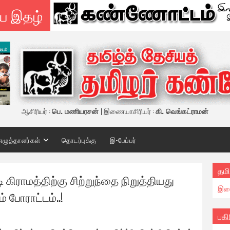
ய இதழ்
ஆசிரியர் :
பெ. மணியரசன்
| இணையாசிரியர் :
கி. வெங்கட்ராமன்
எழுத்தாளர்கள்
தொடர்புக்கு
இ-பேப்பர்
தமி
 கிராமத்திற்கு சிற்றுந்தை நிறுத்தியது
இண
் போராட்டம்..!
பகி