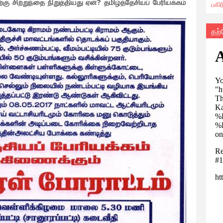
்கு சிற்றுந்தை நிறுத்தியது ஏன்? தமிழ்த்தேசியப் பேரியக்கம்
பகி
தற