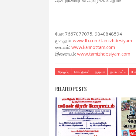
அன்புரிமையுடன் அழைக்கின்றோம்!
பேச: 7667077075, 9840848594
முகநூல்:
www.fb.com/tamizhdesiyam
ஊடகம்:
www.kannottam.com
இணையம்:
www.tamizhdesiyam.com
அழைப்பு
செய்திகள்
தஞ்சை
நண்டம்பட்டி
போ
RELATED POSTS