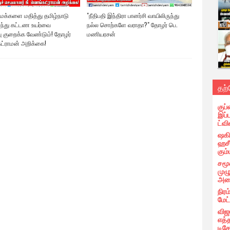
 மக்களை மதித்து தமிழ்நாடு
"நீதிபதி இந்திரா பானர்சி வாயிலிருந்து
ுந்து கட்டண உயர்வை
நல்ல சொற்களே வராதா?" தோழர் பெ.
 குறைக்க வேண்டும்! தோழர்
மணியரசன்
கட்ராமன் அறிக்கை!
தற
குப்
இப்
ட்வி
ஷகிப
ஹசீ
கும்
சமூ
முழ
அழை
நிரம
மேட
விஜ
எத்
டிக