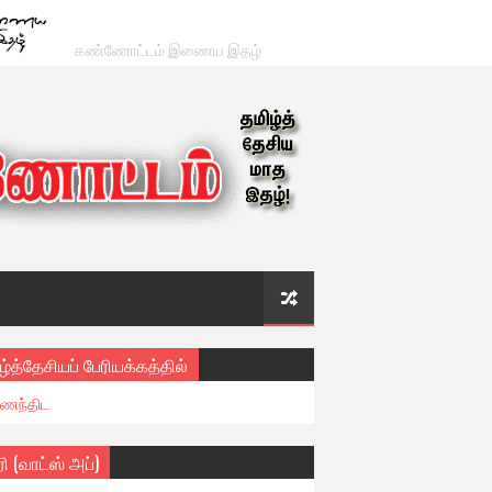
கண்ணோட்டம் இணைய இதழ்
ழ்த்தேசியப் பேரியக்கத்தில்
ைந்திட
ரி (வாட்ஸ் அப்)