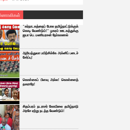
ணொலிகள்
"கர்நாடகத்தைப் போல தமிழ்நாட்டுக்குக்
கொடி வேண்டும்!" ழகரம் ஊடகத்துக்கு
ஐயா பெ. மணியரசன் நோ்காணல்
ஆரியத்துவா பயிற்சிக்கே அக்னிப் படைச்
சேர்ப்பு!
கொள்கைப் பிளவு அல்ல! கொள்ளைத்
தகராறே!
சிதம்பரம் நடராசர் கோயிலை தமிழ்நாடு
அரசே ஏற்று நடத்த வேண்டும்!