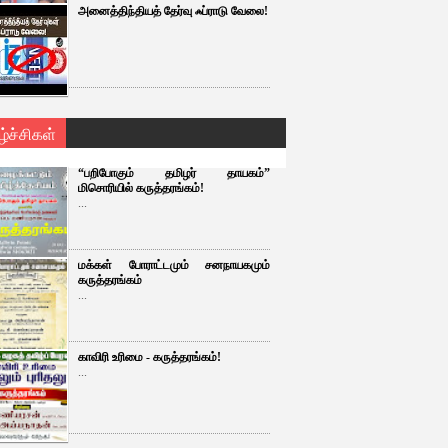
அனைத்திந்தியத் தேர்வு ஃப்ராடு வேலை!
ழ்ச்சிகள்
“பறிபோகும் தமிழர் தாயகம்”
மிசொரியில் கருத்தரங்கம்!
...
மக்கள் போராட்டமும் சனநாயகமும்
கருத்தரங்கம்
...
காவிரி உரிமை - கருத்தரங்கம்!
...