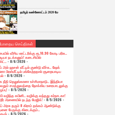
தமிழர் கண்ணோட்டம் 2020 மே
...
்போதைய செய்திகள்
பையில் வீசிய லாட்டரிக்கு ரூ.10.90 கோடி பரிசு..
படியா நடக்கனும்! கடைசியில்
ஸ்ட்..
- 8/6/2026
-
் அல் ஹசன் வீட்டில் குண்டு வீச்சு.. ஷேக்
னா பிரஸ்மீட்டில் பங்கேற்றதால் சூறையாடிய
பல்
- 8/6/2026
-
க நீதி தெலுங்கானா உச்சிமாநாடு.. இந்தியா
ுவதும் சமத்துவத்தை நோக்கிய உரையாடலுக்கு
ப்பு!
- 8/5/2026
-
்பி வழிந்த கபினி.. வழிக்கு வந்தது கர்நாடகா!
்டூர் அணையில் நடந்த மேஜிக்!
- 8/5/2026
-
ய் அரசு தரும் 8 கிராம் தங்கம் ஆண்டுக்கு
தனை பேருக்கு கிடைக்கும்..
ோடிங்
- 8/5/2026
-