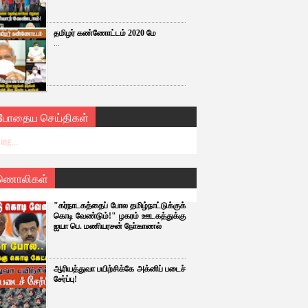
தமிழர் கண்ணோட்டம் 2020 மே
...
்போதைய செய்திகள்
ing...
ணொலிகள்
"கர்நாடகத்தைப் போல தமிழ்நாட்டுக்குக்
கொடி வேண்டும்!" ழகரம் ஊடகத்துக்கு
ஐயா பெ. மணியரசன் நோ்காணல்
ஆரியத்துவா பயிற்சிக்கே அக்னிப் படைச்
சேர்ப்பு!