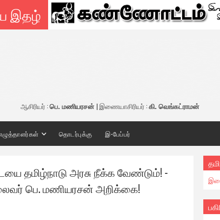
ய இதழ்
ஆசிரியர் :
பெ. மணியரசன்
| இணையாசிரியர் :
கி. வெங்கட்ராமன்
எழுத்தாளர்கள்
தொடர்புக்கு
இ-பேப்பர்
தமி
 தமிழ்நாடு அரசு நீக்க வேண்டும்! -
இண
தலைவர் பெ. மணியரசன் அறிக்கை!
பகி