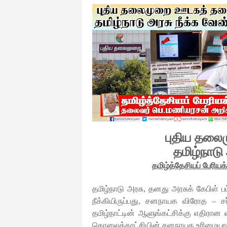
புதிய தல
தமிழ்நாடு
தமிழ்த்தேசியப்
பேரியக
தமிழ்நாடு அரசு, தனது அரசுக் கேபிள்
நீக்கியிருப்பது, சனநாயக விரோத – 
தமிழ்நாட்டின் ஆளுங்கட்சிக்கு எதிரான
தொலைக்காட்சியின் சனநாயக உரிமையாக