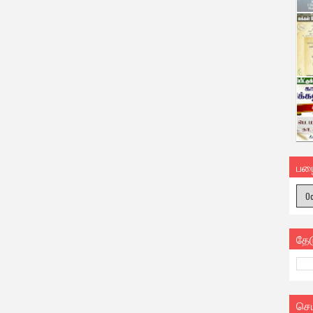
பழ
தே
செ