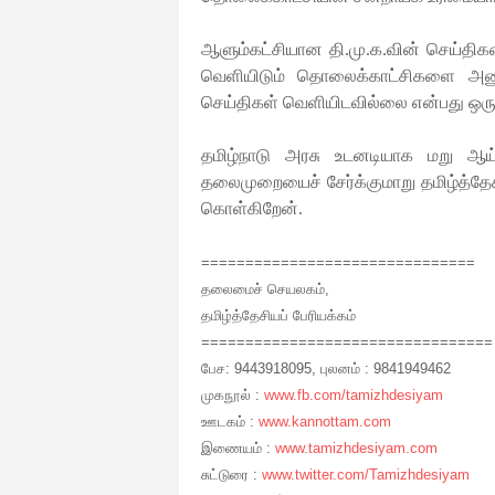
ஆளும்கட்சியான தி.மு.க.வின் செய்திக
வெளியிடும் தொலைக்காட்சிகளை அனுமதி
செய்திகள் வெளியிடவில்லை என்பது ஒரு 
தமிழ்நாடு அரசு உடனடியாக மறு ஆய்வ
தலைமுறையைச் சேர்க்குமாறு
தமிழ்த்தே
கொள்கிறேன்
.
==============================
=
தலைமைச் செயலகம்,
தமிழ்த்தேசியப் பேரியக்கம்
==============================
===
பேச: 9443918095, புலனம் : 9841949462
முகநூல் :
www.fb.com/tamizhdesiyam
ஊடகம் :
www.kannottam.com
இணையம் :
www.tamizhdesiyam.com
சுட்டுரை :
www.twitter.com/Tamizhdesiyam