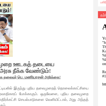
பகி
தற
ைமுறை ஊடகத் தடையை
 அரசு நீக்க வேண்டும்!
பெ
மணியரசன்
்க
தலைவர்
அறிக்கை
!
.
 பட்டியலில் இருந்து புதிய தலைமுறைத் தொலைக்காட்சியை
சர்வாதிகாரப் போக்காகும். ஒருவேளை, புதிய தலைமுறை
 எதிர்க்கட்சி செயல்பாடுகளை வெளியிட்டால், அது அந்தத்
ும்.