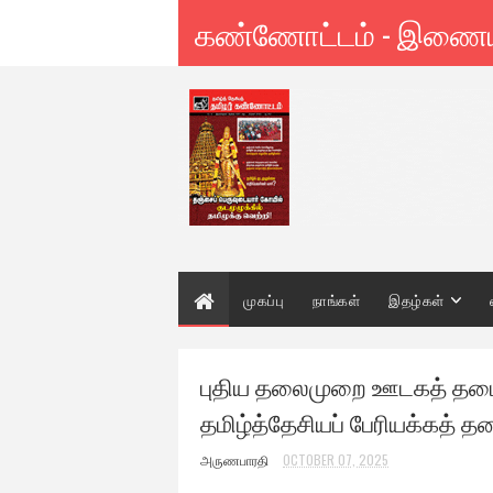
கண்ணோட்டம் - இணை
முகப்பு
நாங்கள்
இதழ்கள்
புதிய தலைமுறை ஊடகத் தடையை
தமிழ்த்தேசியப் பேரியக்கத் 
அருணபாரதி
OCTOBER 07, 2025