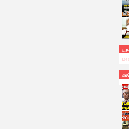
தற
Load
கா