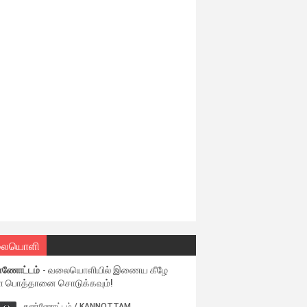
ையொளி
்ணோட்டம்
- வலையொளியில் இணைய கீழே
ள பொத்தானை சொடுக்கவும்!