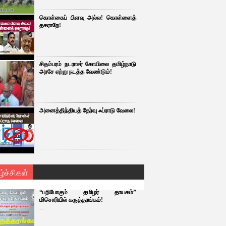
கொள்கைப் பிளவு அல்ல! கொள்ளைத்
தகராறே!
சிதம்பரம் நடராசர் கோயிலை தமிழ்நாடு
அரசே ஏற்று நடத்த வேண்டும்!
அனைத்திந்தியத் தேர்வு ஃப்ராடு வேலை!
ழ்ச்சிகள்
“பறிபோகும் தமிழர் தாயகம்”
மிசொரியில் கருத்தரங்கம்!
...