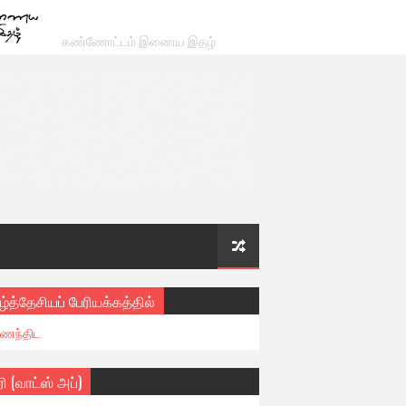
கண்ணோட்டம் இணைய இதழ்
ழ்த்தேசியப் பேரியக்கத்தில்
ைந்திட
ரி (வாட்ஸ் அப்)