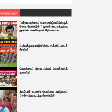
ணொலிகள்
"கர்நாடகத்தைப் போல தமிழ்நாட்டுக்குக்
கொடி வேண்டும்!" ழகரம் ஊடகத்துக்கு
ஐயா பெ. மணியரசன் நோ்காணல்
ஆரியத்துவா பயிற்சிக்கே அக்னிப் படைச்
சேர்ப்பு!
கொள்கைப் பிளவு அல்ல! கொள்ளைத்
தகராறே!
சிதம்பரம் நடராசர் கோயிலை தமிழ்நாடு
அரசே ஏற்று நடத்த வேண்டும்!