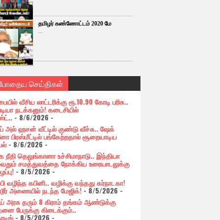
தமிழர் கண்ணோட்டம் 2020 மே
...
்போதைய செய்திகள்
பையில் வீசிய லாட்டரிக்கு ரூ.10.90 கோடி பரிசு..
படியா நடக்கனும்! கடைசியில்
ஸ்ட்..
- 8/6/2026
-
் அல் ஹசன் வீட்டில் குண்டு வீச்சு.. ஷேக்
னா பிரஸ்மீட்டில் பங்கேற்றதால் சூறையாடிய
பல்
- 8/6/2026
-
க நீதி தெலுங்கானா உச்சிமாநாடு.. இந்தியா
ுவதும் சமத்துவத்தை நோக்கிய உரையாடலுக்கு
ப்பு!
- 8/5/2026
-
்பி வழிந்த கபினி.. வழிக்கு வந்தது கர்நாடகா!
்டூர் அணையில் நடந்த மேஜிக்!
- 8/5/2026
-
ய் அரசு தரும் 8 கிராம் தங்கம் ஆண்டுக்கு
தனை பேருக்கு கிடைக்கும்..
ோடிங்
- 8/5/2026
-