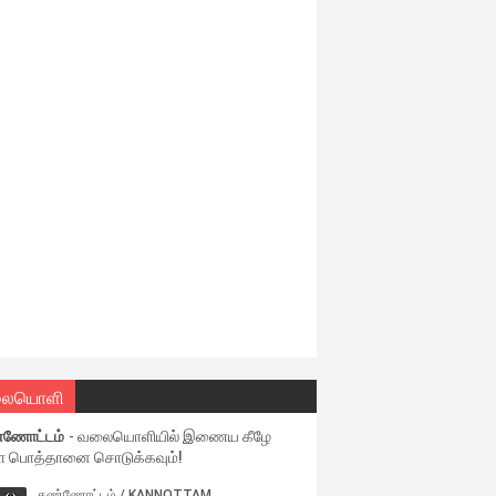
ையொளி
்ணோட்டம்
- வலையொளியில் இணைய கீழே
ள பொத்தானை சொடுக்கவும்!