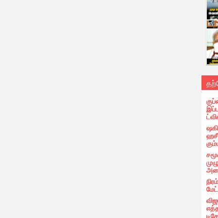
தற
குப்
இப்
ட்வி
ஷகிப
ஹசீ
கும்
சமூ
முழ
அழை
நிரம
மேட
விஜ
எத்
டிக