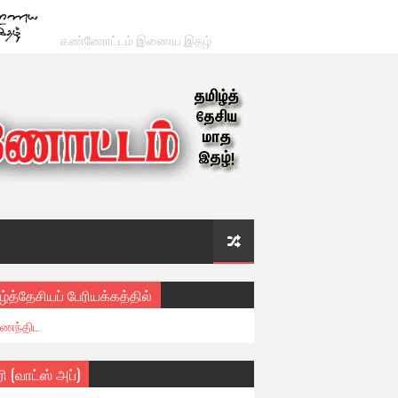
கண்ணோட்டம் இணைய இதழ்
ழ்த்தேசியப் பேரியக்கத்தில்
ைந்திட
ரி (வாட்ஸ் அப்)