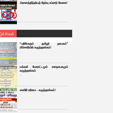
அனைத்திந்தியத் தேர்வு ஃப்ராடு வேலை!
ழ்ச்சிகள்
“பறிபோகும் தமிழர் தாயகம்”
மிசொரியில் கருத்தரங்கம்!
...
மக்கள் போராட்டமும் சனநாயகமும்
கருத்தரங்கம்
...
காவிரி உரிமை - கருத்தரங்கம்!
...