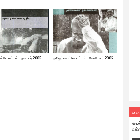
ண்ணோட்டம் - நவம்பர் 2005
தமிழர் கண்ணோட்டம் - அக்டோபர் 2005
வல
கண
உள்