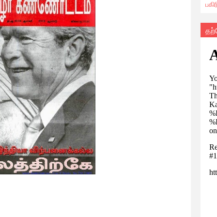
பகி
தற