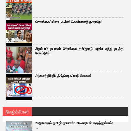
கொள்கைப் பிளவு அல்ல! கொள்ளைத் தகராறே!
சிதம்பரம் நடராசர் கோயிலை தமிழ்நாடு அரசே ஏற்று நடத்த
வேண்டும்!
அனைத்திந்தியத் தேர்வு ஃப்ராடு வேலை!
நிகழ்ச்சிகள்
“பறிபோகும் தமிழர் தாயகம்” மிசொரியில் கருத்தரங்கம்!
...