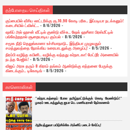
தற்போதைய செய்திகள்
குப்பையில் வீசிய லாட்டரிக்கு ரூ.10.90 கோடி பரிசு.. இப்படியா நடக்கனும்!
கடைசியில் ட்விஸ்ட்..
- 8/6/2026
-
ஷகிப் அல் ஹசன் வீட்டில் குண்டு வீச்சு.. ஷேக் ஹசீனா பிரஸ்மீட்டில்
பங்கேற்றதால் சூறையாடிய கும்பல்
- 8/6/2026
-
சமூக நீதி தெலுங்கானா உச்சிமாநாடு.. இந்தியா முழுவதும்
சமத்துவத்தை நோக்கிய உரையாடலுக்கு அழைப்பு!
- 8/5/2026
-
நிரம்பி வழிந்த கபினி.. வழிக்கு வந்தது கர்நாடகா! மேட்டூர் அணையில்
நடந்த மேஜிக்!
- 8/5/2026
-
விஜய் அரசு தரும் 8 கிராம் தங்கம் ஆண்டுக்கு எத்தனை பேருக்கு
கிடைக்கும்.. டிகோடிங்
- 8/5/2026
-
காணொலிகள்
"கர்நாடகத்தைப் போல தமிழ்நாட்டுக்குக் கொடி வேண்டும்!"
ழகரம் ஊடகத்துக்கு ஐயா பெ. மணியரசன் நோ்காணல்
ஆரியத்துவா பயிற்சிக்கே அக்னிப் படைச் சேர்ப்பு!