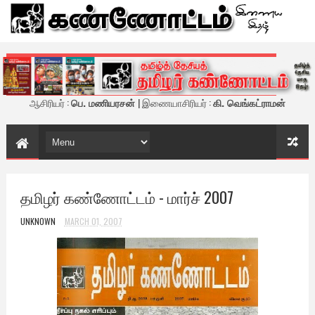
கண்ணோட்டம் - இணைய இதழ்
ஆசிரியர் :
பெ. மணியரசன்
| இணையாசிரியர் :
கி. வெங்கட்ராமன்
தமிழர் கண்ணோட்டம் - மார்ச் 2007
UNKNOWN
MARCH 01, 2007