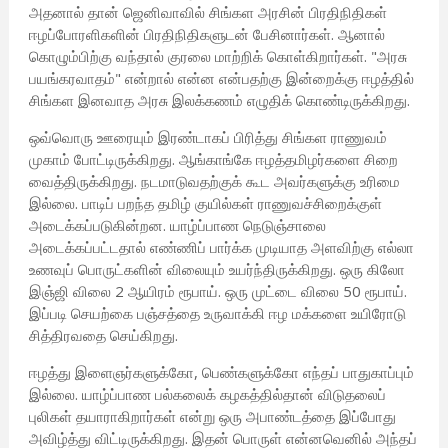
அதனால் தான் ஜெனிவாவில் சிங்கள அரசின் பிரதிநிதிகள்
ஈழப்போரளிகளின் பிரதிநிதிகளுடன் பேசினார்கள். ஆனால்
கொழும்பிற்கு வந்தால் குரலை மாற்றிக் கொள்கிறார்கள். "அரசு
பயங்கரவாதம்" என்றால் என்ன என்பதற்கு இன்றைக்கு ஈழத்தில்
சிங்கள இனவாத அரசு இலக்கணம் எழுதிக் கொண்டிருக்கிறது.
ஒவ்வொரு ஊரையும் இரண்டாகப் பிரித்து சிங்கள ராணுவம்
முகாம் போட்டிருக்கிறது. ஆங்காங்கே ஈழத்தமிழர்களை சிறை
வைத்திருக்கிறது. நடமாடுவதற்குக் கூட அவர்களுக்கு உரிமை
இல்லை. பாடிப் பறந்த தமிழ் குயில்கள் ராணுவச்சிறைக்குள்
அடைக்கப்படுகின்றன. யாழ்ப்பாண நெடுஞ்சாலை
அடைக்கப்பட்டதால் எண்ணிப் பார்க்க முடியாத அளவிற்கு எல்லா
உணவுப் பொருட்களின் விலையும் உயர்ந்திருக்கிறது. ஒரு கிலோ
இஞ்ஜி விலை 2 ஆயிரம் ரூபாய். ஒரு முட்டை விலை 50 ரூபாய்.
இப்படி செயற்கை பஞ்சத்தை உருவாக்கி ஈழ மக்களை உயிரோடு
சித்திரவதை செய்கிறது.
ஈழத்து இளைஞர்களுக்கோ, பெண்களுக்கோ எந்தப் பாதுகாப்பும்
இல்லை. யாழ்ப்பாண பல்கலைக் கழகத்தில்தான் விடுதலைப்
புலிகள் தயாராகிறார்கள் என்று ஒரு அபாண்டத்தை இப்போது
அவிழ்த்து விட்டிருக்கிறது. இதன் பொருள் என்னவெனில் அந்தப்