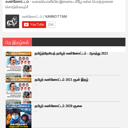
கண்ணோட்டம்
- வலையொளியில் இணைய கீழே உள்ள பொத்தானை
சொடுக்கவும்!
பிற இதழ்கள்
தமிழ்த்தேசியத் தமிழர் கண்ணோட்டம் - ஆகத்து 2021
...
தமிழர் கண்ணோட்டம் 2021 சூன் இதழ்
...
தமிழர் கண்ணோட்டம் 2020 சூலை
...