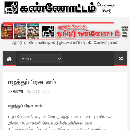
கண்ணோட்டம் - இணைய இதழ்
ஆசிரியர் :
பெ. மணியரசன்
| இணையாசிரியர் :
கி. வெங்கட்ராமன்
ஈழத்துப் பிரகடனம்
UNKNOWN
MARCH 13, 2007
ஈழத்துப் பிரகடனம்
ஈழப் போராளிகளுடன் செய்த எந்த உடன்பாட்டையும் சிங்கள
இனவாத அரசுகள் செயல்படுத்தியதில்லை. உலக
நிர்பந்தத்திற்காய் பணிந்து அந்த உடன்பாடுகளில் சிங்கள