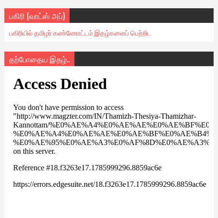
பகிரி (வாட்ஸ் அப்)
பகிரியில் தமிழர் கண்ணோட்டம் இதழ்களைப் பெற்றிட
தற்போதைய இதழ்..