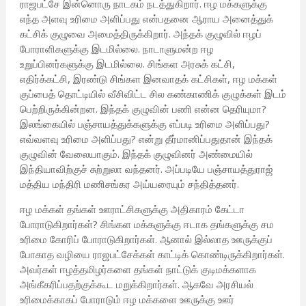
ராஜபட்சே இன்னொரு நாடகம் நடத்துகிறார். ஈழ மக்களுக்கு
எந்த அளவு உரிமை அளிப்பது என்பதனை ஆராய அனைத்துக்
கட்சிக் குழுவை அமைத்திருக்கிறார். அந்தக் குழுவில் ஈழப்
போராளிகளுக்கு இடமில்லை. நாடாளுமன்ற ஈழ
உறுப்பினர்களுக்கு இடமில்லை. சிங்கள அரசுக் கட்சி,
எதிர்க்கட்சி, இரண்டு சிங்கள இனவாதக் கட்சிகள், ஈழ மக்கள்
குப்பைத் தொட்டியில் வீசிவிட்ட சில கண்காணிக் குழுக்கள் இடம்
பெற்றிருக்கின்றன. இந்தக் குழுவின் பணி என்ன தெரியுமா?
இலங்கையில் பஞ்சாயத்துக்களுக்கு எப்படி உரிமை அளிப்பது?
எவ்வளவு உரிமை அளிப்பது? என்று தீர்மானிப்பதுதான் இந்தக்
குழுவின் வேலையாகும். இந்தக் குழுவினர் அண்மையில்
இந்தியாவிற்குச் சுற்றுலா வந்தனர். அப்படியே பஞ்சாயத்துராஜ்
மத்திய மந்திரி மணிசங்கர அய்யரையும் சந்தித்தனர்.
ஈழ மக்கள் தங்கள் ஊராட்சிகளுக்கு அதிகாரம் கேட்டா
போராடுகிறார்கள்? சிங்கள மக்களுக்கு ஈடாக தங்களுக்கு சம
உரிமை கோரிப் போராடுகிறார்கள். ஆனால் இல்லாத ஊருக்குப்
போகாத வழியை ராஜபட்சேக்கள் காட்டிக் கொண்டிருக்கிறார்கள்.
அவர்கள் ஈழத்தமிழர்களை தங்கள் நாட்டுக் குடிமக்களாக
அங்கீகரிப்பதற்குக்கூட மறுக்கிறார்கள். ஆகவே அரசியல்
உரிமைக்காகப் போராடும் ஈழ மக்களை ஊருக்கு ஊர்