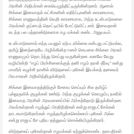
அரசின் அதிபர்கள் கையெழுத்திட்டிருக்கின்றனர். ஆனால்
சிங்கள இனவாதக் கட்சிகளின் எதிர்ப்புகளின் காரணமாக,
சிங்கள ராணுவத்தின் வெறி காரணமாக, அந்த உடன்பாடுகளை
அவர்கள் குப்பைத் தொட்டியில் போட்டுவிட்டனர். இவைதான்
கடந்த பல பத்தாண்டுகளாக ஈழ மக்கள் கண்ட அனுபவம்.
உடன்பாடுகளால் எந்த பயனும் ஏற்படவில்லை என்பது மட்டுமல்ல,
தமிழ் இனத்தையே அழிக்கின்ற ஈனச் செயலை சிங்கள அரசும்
ராணுவமும் தொடர்ந்து செய்து வருகின்றன. எனவே வேறு
வழியின்றி "ஈழப் பிரச்சினைக்குத் தனி ஈழம் தான் தீர்வு" என்று
மாவீரர் எழுச்சி நாளில் விடுதலைப் புலிகள் இயக்கத் தலைவர்
பிரபாகரன் அறிவித்திருக்கிறார்.
சிங்கள இனவாதத்திற்குச் சேவை செய்யும் சில தமிழ்ப்
புல்லுருவிக் குழுக்கள் உண்டு. அந்த குழுக்கள் கொழும்பு நகரில்
இனவாத அரசின் அரவணைப்பில் அச்சத்தோடு இருக்கின்றன.
அவர்கள்தான் ஈழத்துப் பிரதிநிதிகள் என்று ராஜபட்சேக்கள்
நாடகமாடுகிறார்கள். ஈழத்தமிழர்களெல்லாம் புலிகள் அல்ல
என்று ராஜபட்சே புதிய தத்துவம் சொல்லியிருக்கிறார்.
விடுதலைப் புலிகள்தான் ஈழமக்கள் ஏற்றுக்கொண்ட தளபதிகள்.