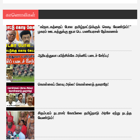
காணொலிகள்
"கர்நாடகத்தைப் போல தமிழ்நாட்டுக்குக் கொடி வேண்டும்!"
ழகரம் ஊடகத்துக்கு ஐயா பெ. மணியரசன் நோ்காணல்
ஆரியத்துவா பயிற்சிக்கே அக்னிப் படைச் சேர்ப்பு!
கொள்கைப் பிளவு அல்ல! கொள்ளைத் தகராறே!
சிதம்பரம் நடராசர் கோயிலை தமிழ்நாடு அரசே ஏற்று நடத்த
வேண்டும்!