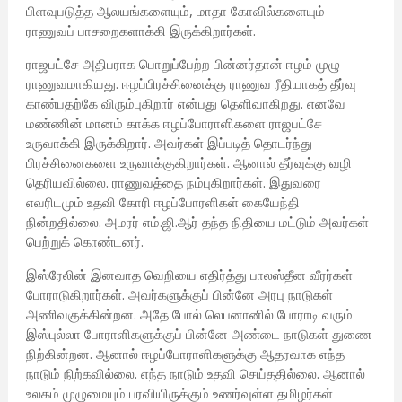
பிளவுபடுத்த ஆலயங்களையும், மாதா கோவில்களையும்
ராணுவப் பாசறைகளாக்கி இருக்கிறார்கள்.
ராஜபட்சே அதிபராக பொறுப்பேற்ற பின்னர்தான் ஈழம் முழு
ராணுவமாகியது. ஈழப்பிரச்சினைக்கு ராணுவ ரீதியாகத் தீர்வு
காண்பதற்கே விரும்புகிறார் என்பது தெளிவாகிறது. எனவே
மண்ணின் மானம் காக்க ஈழப்போராளிகளை ராஜபட்சே
உருவாக்கி இருக்கிறார். அவர்கள் இப்படித் தொடர்ந்து
பிரச்சினைகளை உருவாக்குகிறார்கள். ஆனால் தீர்வுக்கு வழி
தெரியவில்லை. ராணுவத்தை நம்புகிறார்கள். இதுவரை
எவரிடமும் உதவி கோரி ஈழப்போரளிகள் கையேந்தி
நின்றதில்லை. அமரர் எம்.ஜி.ஆர் தந்த நிதியை மட்டும் அவர்கள்
பெற்றுக் கொண்டனர்.
இஸ்ரேலின் இனவாத வெறியை எதிர்த்து பாலஸ்தீன வீரர்கள்
போராடுகிறார்கள். அவர்களுக்குப் பின்னே அரபு நாடுகள்
அணிவகுக்கின்றன. அதே போல் லெபனானில் போராடி வரும்
இஸ்புல்லா போராளிகளுக்குப் பின்னே அண்டை நாடுகள் துணை
நிற்கின்றன. ஆனால் ஈழப்போராளிகளுக்கு ஆதரவாக எந்த
நாடும் நிற்கவில்லை. எந்த நாடும் உதவி செய்ததில்லை. ஆனால்
உலகம் முழுமையும் பரவியிருக்கும் உணர்வுள்ள தமிழர்கள்