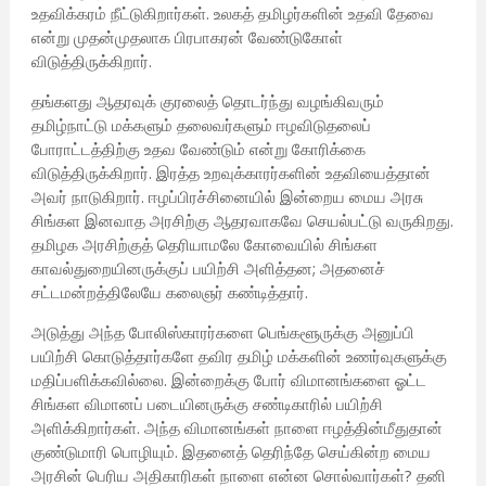
உதவிக்கரம் நீட்டுகிறார்கள். உலகத் தமிழர்களின் உதவி தேவை
என்று முதன்முதலாக பிரபாகரன் வேண்டுகோள்
விடுத்திருக்கிறார்.
தங்களது ஆதரவுக் குரலைத் தொடர்ந்து வழங்கிவரும்
தமிழ்நாட்டு மக்களும் தலைவர்களும் ஈழவிடுதலைப்
போராட்டத்திற்கு உதவ வேண்டும் என்று கோரிக்கை
விடுத்திருக்கிறார். இரத்த உறவுக்காரர்களின் உதவியைத்தான்
அவர் நாடுகிறார். ஈழப்பிரச்சினையில் இன்றைய மைய அரசு
சிங்கள இனவாத அரசிற்கு ஆதரவாகவே செயல்பட்டு வருகிறது.
தமிழக அரசிற்குத் தெரியாமலே கோவையில் சிங்கள
காவல்துறையினருக்குப் பயிற்சி அளித்தன; அதனைச்
சட்டமன்றத்திலேயே கலைஞர் கண்டித்தார்.
அடுத்து அந்த போலிஸ்காரர்களை பெங்களூருக்கு அனுப்பி
பயிற்சி கொடுத்தார்களே தவிர தமிழ் மக்களின் உணர்வுகளுக்கு
மதிப்பளிக்கவில்லை. இன்றைக்கு போர் விமானங்களை ஓட்ட
சிங்கள விமானப் படையினருக்கு சண்டிகாரில் பயிற்சி
அளிக்கிறார்கள். அந்த விமானங்கள் நாளை ஈழத்தின்மீதுதான்
குண்டுமாரி பொழியும். இதனைத் தெரிந்தே செய்கின்ற மைய
அரசின் பெரிய அதிகாரிகள் நாளை என்ன சொல்வார்கள்? தனி