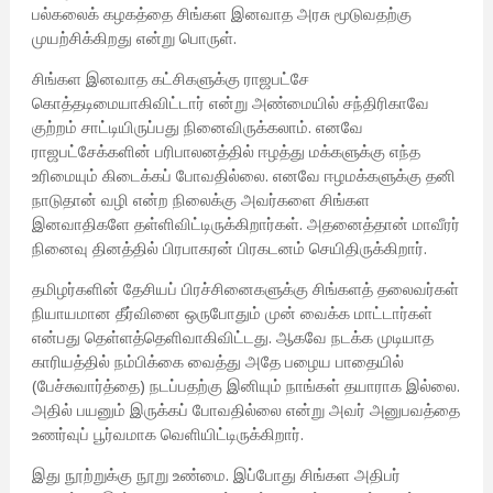
பல்கலைக் கழகத்தை சிங்கள இனவாத அரசு மூடுவதற்கு
முயற்சிக்கிறது என்று பொருள்.
சிங்கள இனவாத கட்சிகளுக்கு ராஜபட்சே
கொத்தடிமையாகிவிட்டார் என்று அண்மையில் சந்திரிகாவே
குற்றம் சாட்டியிருப்பது நினைவிருக்கலாம். எனவே
ராஜபட்சேக்களின் பரிபாலனத்தில் ஈழத்து மக்களுக்கு எந்த
உரிமையும் கிடைக்கப் போவதில்லை. எனவே ஈழமக்களுக்கு தனி
நாடுதான் வழி என்ற நிலைக்கு அவர்களை சிங்கள
இனவாதிகளே தள்ளிவிட்டிருக்கிறார்கள். அதனைத்தான் மாவீரர்
நினைவு தினத்தில் பிரபாகரன் பிரகடனம் செயிதிருக்கிறார்.
தமிழர்களின் தேசியப் பிரச்சினைகளுக்கு சிங்களத் தலைவர்கள்
நியாயமான தீர்வினை ஒருபோதும் முன் வைக்க மாட்டார்கள்
என்பது தெள்ளத்தெளிவாகிவிட்டது. ஆகவே நடக்க முடியாத
காரியத்தில் நம்பிக்கை வைத்து அதே பழைய பாதையில்
(பேச்சுவார்த்தை) நடப்பதற்கு இனியும் நாங்கள் தயாராக இல்லை.
அதில் பயனும் இருக்கப் போவதில்லை என்று அவர் அனுபவத்தை
உணர்வுப் பூர்வமாக வெளியிட்டிருக்கிறார்.
இது நூற்றுக்கு நூறு உண்மை. இப்போது சிங்கள அதிபர்