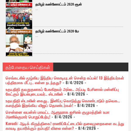
தமிழர் கண்ணோட்டம் 2020 சூன்
...
தமிழர் கண்ணோட்டம் 2020 மே
...
தற்போதைய செய்திகள்
செங்கடலில் மூழ்கிய இந்திய கொடியுடன் சென்ற கப்பல்! 13 இந்தியர்கள்
பத்திரமாக மீட்பு.. என்ன நடந்தது?
- 8/4/2026
-
உதயநிதி தவறுதலாகப் பேசுகிறவர் அல்ல.. அப்படி பேசினால் மன்னிப்பு
கேட்கும் இயல்புடையவர்.. ஸ்டாலின்
- 8/4/2026
-
உதயநிதி ஸ்டாலின் கைது.. இனிப்பு கொடுத்து கொண்டாடும் தவெக..
களத்தில் இறங்கிய விஜய் தொண்டர்கள்!
- 8/4/2026
-
சென்னை லயன்ஸ் மாவட்ட ஆளுநராக ஐசிஎல் குழுமத்தின் உமா
அணில்குமார் பொறுப்பேற்பு!
- 8/4/2026
-
Kavadi: ஆடிக் கிருத்திகை! ராணிப்பேட்டையில் தலைமுறைகளை கடந்து
காவடி தயாரிக்கும் தம்பதி! விலை என்ன?
- 8/4/2026
-