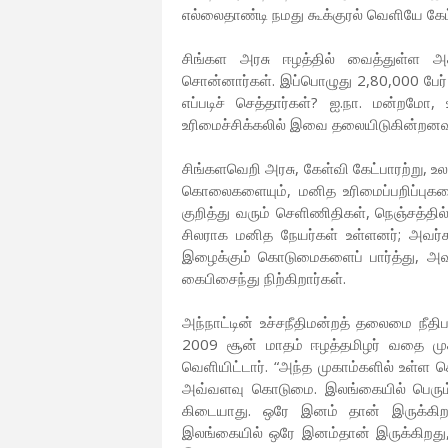
எல்லைதாண்டி நமது கூக்குரல் வெளியே கேட
சிங்கள அரசு ஈழத்தில் வைத்துள்ள அக
சொன்னார்கள். இப்பொழுது 2,80,000 பேர்
எப்படிச் செத்தார்கள்? ஐ.நா. மன்றம
உரிமைச்சிக்கலில் இவை தலையிடுகின்றன
சிங்களவெறி அரசு, கேள்வி கேட்பாரற்று, உல
கொலைகளையும், மனித உரிமைப்பறிப்புகளை
குறித்து வரும் செளிணிதிகள், நெஞ்சத்தில
சிலராக மனித நேயர்கள் உள்ளனர்; அவர்கள்
இழைக்கும் கொடுமைகளைப் பார்த்து, அவர
கைபிசைந்து நிற்கிறார்கள்.
அந்நாட்டின் உச்சநீதிமன்றத் தலைமை நீதிப
2009 சூன் மாதம் ஈழத்தமிழர் வதை முக
வெளியிட்டார். “அந்த முகாம்களில் உள்ள
அவ்வளவு கொடுமை. இலங்கையில் பெரும
கிடையாது. ஒரே இனம் தான் இருக்கிறது
இலங்கையில் ஒரே இனம்தான் இருக்கிறது