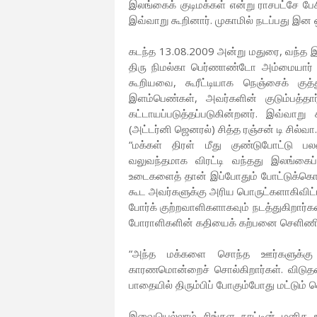
இலங்கைக் குடிமக்கள் என்று ராசபட்சே பே
இவ்வாறு கூறினார். முகாமில் நடப்பது இன 
கடந்த 13.08.2009 அன்று மதுரை, வந்த
திரு நிமல்கா பெர்ணாண்டோ அம்மையார் நி
கூறியவை, கூரீட்டியாக நெஞ்சைக் குத்த
இளம்பெண்கள், அவர்களின் குடும்பத்தா
கட்டாயப்படுத்தப்படுகின்றனர். இவ்வ
(அட்டர்னி ஜெனரல்) சித்த ரஞ்சன் டி சில்வா.
“மக்கள் திரள் மீது குண்டுபோட்டு 
வலுவந்தமாக விரட்டி வந்தது இலங்கைப
உடைகளைத் தான் இப்போதும் போட்டுக்கொண்ட
கூட அவர்களுக்கு அரிய பொருட்களாகிவி
போர்க் குற்றவாளிகளாகவும் நடத்துகிறார்
போராளிகளின் கதியைக் கற்பனை செளிணிது
“அந்த மக்களை சொந்த ஊர்களுக்கு அன
காரணமொன்றைச் சொல்கிறார்கள். விடுதல
பாதையில் திரும்பிப் போகும்போது மட்டும் வ
இவையெல்லாம் சிங்கள நாட்டின் மனித 