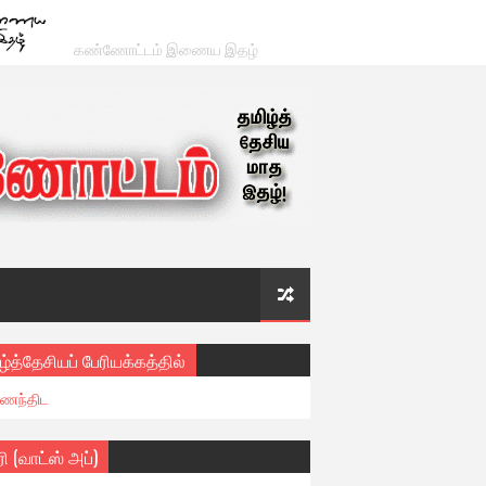
கண்ணோட்டம் இணைய இதழ்
ழ்த்தேசியப் பேரியக்கத்தில்
ைந்திட
ரி (வாட்ஸ் அப்)