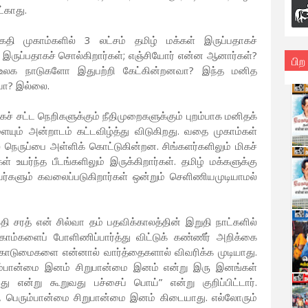
்காது.
தி முகாம்களில் 3 லட்சம் தமிழ் மக்கள் இருப்பதாகச்
 இருப்பதாகச் சொல்கிறார்கள்; எஞ்சியோர் என்ன ஆனார்கள்?
பிற
ோ, உலக நாடுகளோ இதுபற்றி கேட்கின்றனவா? இந்த மனித
வா? இல்லை.
கச் சட்ட நெறிகளுக்கும் நீதிமுறைகளுக்கும் புறம்பாக மனிதக்
யும் அன்றாடம் கட்டவிழ்த்து விடுகிறது. வதை முகாம்கள்
் நெருப்பை அள்ளிக் கொட்டுகின்றன. சிங்களர்களிலும் மிகச்
 உயர்ந்த பீடங்களிலும் இருக்கிறார்கள். தமிழ் மக்களுக்கு
்களும் கவலைப்படுகிறார்கள் ஒன்றும் செளிணியமுடியாமல்
தி சரத் என் சில்வா தம் பதவிக்காலத்தின் இறுதி நாட்களில்
ாம்களைப் போளிணிப்பார்த்து விட்டுக் கண்ணீர் அறிக்கை
 கொடுமைகளை என்னால் வார்த்தைகளால் விவரிக்க முடியாது.
்பான்மை இனம் சிறுபான்மை இனம் என்று இரு இனங்கள்
 என்று கூறுவது பச்சைப் பொய்” என்று குறிப்பிட்டார்.
, பெரும்பான்மை சிறுபான்மை இனம் கிடையாது. எல்லோரும்