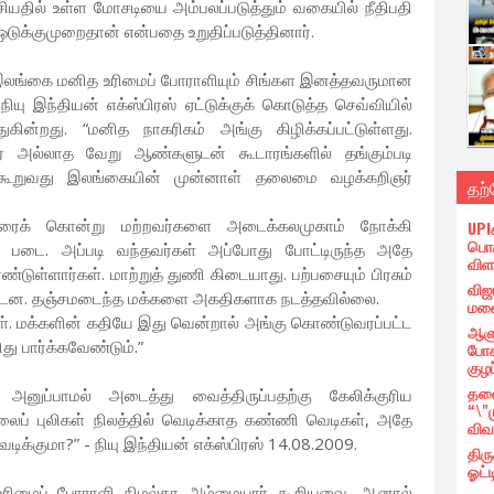
சியதில் உள்ள மோசடியை அம்பலப்படுத்தும் வகையில் நீதிபதி
ஒடுக்குமுறைதான் என்பதை உறுதிப்படுத்தினார்.
 இலங்கை மனித உரிமைப் போராளியும் சிங்கள இனத்தவருமான
யு இந்தியன் எக்ஸ்பிரஸ் ஏட்டுக்குக் கொடுத்த செவ்வியில்
ுகின்றது. “மனித நாகரிகம் அங்கு கிழிக்கப்பட்டுள்ளது.
ர் அல்லாத வேறு ஆண்களுடன் கூடாரங்களில் தங்கும்படி
ாறு கூறுவது இலங்கையின் முன்னாள் தலைமை வழக்கறிஞர்
தற
பலரைக் கொன்று மற்றவர்களை அடைக்கலமுகாம் நோக்கி
UPI
பொர
் படை. அப்படி வந்தவர்கள் அப்போது போட்டிருந்த அதே
விள
ுள்ளார்கள். மாற்றுத் துணி கிடையாது. பற்பசையும் பிரசும்
விஜ
ட்டன. தஞ்சமடைந்த மக்களை அகதிகளாக நடத்தவில்லை.
மனை
கள். மக்களின் கதியே இது வென்றால் அங்கு கொண்டுவரப்பட்ட
ஆளு
 பார்க்கவேண்டும்.”
போக
குழப
தலை
ுப்பாமல் அடைத்து வைத்திருப்பதற்கு கேலிக்குரிய
“\"
ைப் புலிகள் நிலத்தில் வெடிக்காத கண்ணி வெடிகள், அதே
விவ
ெடிக்குமா?” - நியு இந்தியன் எக்ஸ்பிரஸ் 14.08.2009.
திர
ஓட்ட
உரிமைப் போராளி நிமல்கா அம்மையார் கூறியவை. ஆனால்