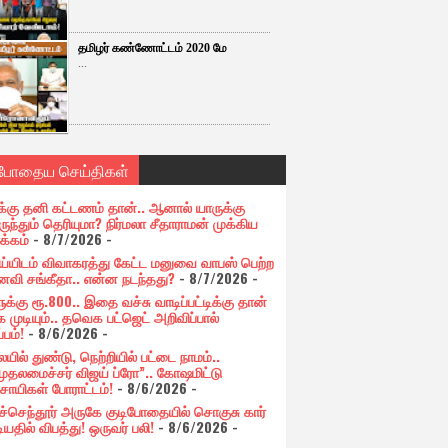
தமிழர் கண்ணோட்டம் 2020 மே
...
்போதைய செய்திகள்
க்கு தனி கட்டணம் தான்.. ஆனால் யாருக்கு
ுந்தும் தெரியுமா? நிர்மலா சீதாராமன் முக்கிய
க்கம்
- 8/7/2026
-
ய்யிடம் விவாகரத்து கேட்ட மனுவை வாபஸ் பெற்ற
வி சங்கீதா.. என்ன நடந்தது?
- 8/7/2026
-
க்கு ரூ.800.. இதை வச்சு வாடிப்பட்டிக்கு தான்
 முடியும்.. தவெக பட்ஜெட் அறிவிப்பால்
்பம்!
- 8/6/2026
-
யில் துண்டு, நெற்றியில் பட்டை நாமம்..
முதலமைச்சர் விஜய் ப்ரோ”.. கோஷமிட்டு
சாயிகள் போராட்டம்!
- 8/6/2026
-
ுச்செந்தூர் அருகே குடிபோதையில் சொகுசு கார்
ியதில் விபத்து! ஒருவர் பலி!
- 8/6/2026
-