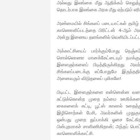
அல்லது இலங்கை மீது ஆதிக்கம் செலுத்து
தொடர்பாக இலங்கை அரசு மீது ஏற்படும் எர
அண்மையில் சிங்களப் படையாட்கள் தமிழ் 
காணொளிப்படத்தை பிரிட்டன் 4-ஆம் அல
அன்று இணைய தளங்களில் வெளியிடப்பட்ட
அக்காட்சியைப் பார்க்கும்போது நெஞ்ச
சொல்லொணா மானக்கேட்டையும் நமக்குத
இளைஞர்களைப் பிடித்திருக்கிறது. அ
சிங்களப்படைக்கு எப்போதுமே இருந்
அனைவரும் விடுதலைப் புலிகளே!
பிடிபட்ட இளைஞர்களை என்னென்ன வகைகள
சுட்டுக்கொன்ற முறை நம்மை ஊகிக்கவைக
கைகளைக் கட்டி, பூட்ஸ் காலால் உதைத்த
இழிசொற்கள் பேசி, அவர்களின் முதுகுக்குப
ஒன்பது முறை துப்பாக்கி ஓசை கேட்
பின்புறமாகச் சாளிணிகிறான்; அந்தப் பொ
காணொளிக்காட்சி.