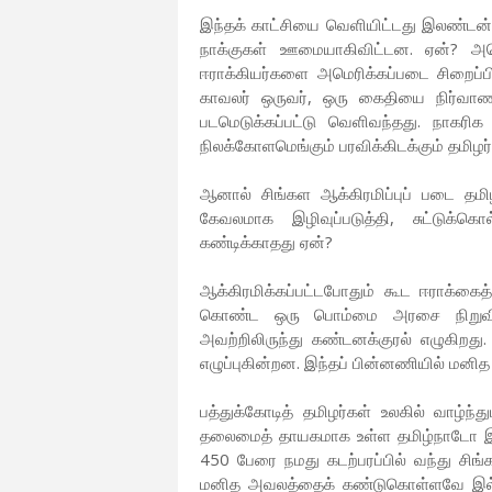
இந்தக் காட்சியை வெளியிட்டது இலண்டன் 
நாக்குகள் ஊமையாகிவிட்டன. ஏன்? அமெர
ஈராக்கியர்களை அமெரிக்கப்படை சிறைப்பி
காவலர் ஒருவர், ஒரு கைதியை நிர்வாணமா
படமெடுக்கப்பட்டு வெளிவந்தது. நாகரிக 
நிலக்கோளமெங்கும் பரவிக்கிடக்கும் தமிழர்
ஆனால் சிங்கள ஆக்கிரமிப்புப் படை தம
கேவலமாக இழிவுப்படுத்தி, சுட்டுக்
கண்டிக்காதது ஏன்?
ஆக்கிரமிக்கப்பட்டபோதும் கூட ஈராக்கைத
கொண்ட ஒரு பொம்மை அரசை நிறுவிக்
அவற்றிலிருந்து கண்டனக்குரல் எழுகிறத
எழுப்புகின்றன. இந்தப் பின்னணியில் மனித
பத்துக்கோடித் தமிழர்கள் உலகில் வாழ்ந
தலைமைத் தாயகமாக உள்ள தமிழ்நாடோ இந்த
450 பேரை நமது கடற்பரப்பில் வந்து சிங
மனித அவலத்தைக் கண்டுகொள்ளவே இல்ல