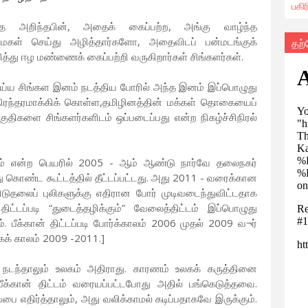
பகி
தை அறிந்தபின், அதைக் கைப்பற்ற, அங்கு வாழ்ந்த
ள் செய்து அழித்தார்களோ, அதைவிடப் பன்மடங்குக்
தற
து ஈழ மண்ணைக் கைப்பற்றி வருகிறார்கள் சிங்களர்கள்.
ய்ய சிங்கள இனம் நடத்திய போரில் அந்த இனம் இப்பொழுது
நிரந்தரமாக்கிக் கொள்ள,தமிழினத்தின் மக்கள் தொகையைப்
குதிகளை சிங்களர்களிடம் ஒப்படைப்பது என்ற நிகழ்ச்சிநிரல்
்டம் என்ற பெயரில் 2005 - ஆம் ஆண்டு நார்வே தலைநகர்
ு கொண்ட கூட்டத்தில் தீட்டப்பட்டது. அது 2011 - வரைக்கான
டுதலைப் புலிகளுக்கு எதிரான போர் முடிவடைந்துவிட்டதாக
ிட்டப்படி “துடைத்தழிக்கும்” வேலைத்திட்டம் இப்பொழுது
 பீக்கான் திட்டப்படி போர்க்காலம் 2006 முதல் 2009 வ¬ர்
ைக் காலம் 2009 -2011.]
ு நடந்தாலும் உலகம் அதிராது. காரணம் உலகக் கருத்தினை
ீக்கான் திட்டம் வரையப்பட்டபோது அதில் பங்கெடுத்தவை.
ை எதிர்த்தாலும், அது வலிக்காமல் கடிப்பதாகவே இருக்கும்.