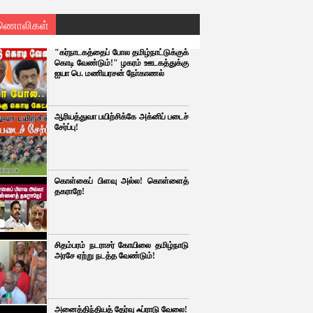
ணொலிகள்
"கர்நாடகத்தைப் போல தமிழ்நாட்டுக்குக்
கொடி வேண்டும்!" ழகரம் ஊடகத்துக்கு
ஐயா பெ. மணியரசன் நோ்காணல்
ஆரியத்துவா பயிற்சிக்கே அக்னிப் படைச்
சேர்ப்பு!
கொள்கைப் பிளவு அல்ல! கொள்ளைத்
தகராறே!
சிதம்பரம் நடராசர் கோயிலை தமிழ்நாடு
அரசே ஏற்று நடத்த வேண்டும்!
அனைத்திந்தியத் தேர்வு ஃப்ராடு வேலை!