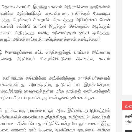
தொலைக்காட்சி. இருந்தும் உலகம் அதிரவில்லை. நாடுகளின்
ிக்க ஆக்கிரமிப்புப் படையினரை, எதிர்த்துப் போராடிய
டித்து அபுகிரைப் சிறையில் அடைத்தது. அமெரிக்கப் பெண்
க்கி சங்கிலி போட்டு இழுத்துச் செல்வதும், அடிப்பதும்
உலகம் அதிர்ந்தது. மனித உரிமைக்குரல் ஓங்கி ஒலித்தது.
களும், அந்தக்காட்டு மிராண்டித்தனத்தைக் கண்டித்தனர்.
ிழ் இளைஞர்களை சட்ட நெறிகளுக்குப் புறம்பாக இவ்வளவு
கொல்வதை அபுகிரைப் சிறைக்கொடுமை அளவுக்கு உலகம்
் தனிநாடாக அமெரிக்கா அங்கீகரித்தது. ஈராக்கியர்களைக்
கொண்டது. அரபுகளுக்கு நாடுகள் பல இருக்கின்றன.
ு. அவற்றோடு உறவுவைத்துள்ள மற்ற நாடுகள் கண்டனக்குரல்
 உரிமை அமைப்புகளின் குரல்கள் ஓங்கி ஒலிக்கின்றன.
வல
்தும் நமக்கொரு நாடில்லை; ஓர் அரசு இல்லை. தமிழினத்தின்
கண
ியாவில் காலனியாக இருக்கிறது. தமிழ்நாட்டு மீனவர்கள்
உள்
்களப்படை அவ்வப்போது சுட்டுக்கொன்ற போதும் உலகம் இந்த
ை. காரணம் நாம் அடிமை, நமக்கொரு நாடில்லை. தமிழக