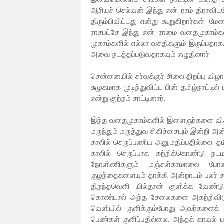
ஆரியச் செல்வன் இந்து என். ராம் திராவி
திரும்பிவிட்டது என்று கூறுகிறார்கள்.
ராசபட்சே இந்து என். ராமை வதைமுகாம்கள
முகாம்களில் எல்லா வசதிகளும் இருப்பதா
அவை நடத்தப்படுவதாகவும் எழுதினார்.
சென்னையில் சர்வக்ஞர் சிலை திறப்பு விழ
சுமுகமாக முடிந்துவிட்ட பின் தமிழ்நாட்டில்
என்று குற்றம் சாட்டினார்.
இந்த வதைமுகாம்களில் இளைஞர்களை விசார
மருந்தும் மருத்துவ சிகிச்சையும் இன்றி அன்
காலில் செருப்பணிய அனுமதிப்பதில்லை. தம
காலில் செருப்பாக கற்றிக்கொண்டு நடம
நோளிணிகளும் மஞ்சள்காமாலை போன
குழந்தைகளையும் தாக்கி அன்றாடம் பலர் 
திறந்தவெளி யில்தான் குளிக்க வேண்
கொண்டால் அந்த சேலைகளை அகற்றிவிடுகி
வெளியில் குளிக்கும்போது அவர்களைக்
பெண்கள் குளிப்பதில்லை. அந்தக் காவல்