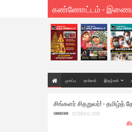
கண்ணோட்டம் - இணை
முகப்பு
நாங்கள்
இதழ்கள்
சிங்களர் சிதறுவர்! - தமிழ்த் 
UNKNOWN
OCTOBER 13, 2009
சி