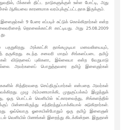
வதில், பீக்கான் திட்ட நாடுகளுக்குள் உள்ள போட்டி, அது
ிச்சல் ஆகியவை காரணமாக வரம்புக்குட்பட்டதாக இருக்கும்.
இளைஞர்கள் 9 பேரை எப்படிச் சுட்டுக் கொல்கிறார்கள் என்ற
ைவரிசைத் தொலைக்காட்சி காட்டியது. அது 25.08.2009
து.
ம் பதறுகிறது. அக்காட்சி தாங்கமுடியா மனவலியையும்,
் தருகிறது. கடந்த சனவரி மாதம் சிங்களப்படை தமிழ்
வர்கள் விடுதலைப் புலிகளா, இல்லையா என்ற வேறுபாடு
ததில்லை. அவர்களைப் பொறுத்தவரை தமிழ் இளைஞர்கள்
ில் சித்திரவதை செய்திருப்பார்கள் என்பதை அவர்கள்
்கிறது. முழு அம்மணமாக்கி, முதுகுப்பக்கம் இழுத்துக்
ு, ஒரு பொட்டல் வெளியில் உட்காரவைத்து, சிங்களத்தில்
் பின்னாலிருந்து எந்திரத்துப்பாக்கியால் சுடுகிறார்கள்.
கிறது. ஒவ்வொரு ஓசையின்போதும் ஒரு தமிழ் இளைஞன்
ட்டல் வெளியில் பிணங்கள் இறைந்து கிடக்கின்றன. இதுதான்