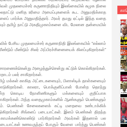
டவேள் முதலமைச்சர் கருணாநிதியும் இலங்கையில் சுமுக நிலை
கா
 மேலைநாட்டு மனித உரிமை அமைப்புகளைக் கூட அனுமதிக்காத
ைப் பார்க்க அனுமதித்தார். அவர் தமது ஏட்டில் இந்த வதை
கவும் தமிழ் நாட்டு அகதிமுகாம்களை விட மேலான தன்மையில்
ாவில் பேசிய முதலமைச்சர் கருணாநிதி இலங்கையில் “எல்லாம்
 மீண்டும் மீண்டும் சிலர் அப்பிரச்சினையைக் கிளப்புகிறார்கள்”
ணைக்கென்று அழைத்துச்சென்று சுட்டுக் கொல்கிறார்கள்.
றாடம் பலர் சாகிறார்கள்.
ிழ் மக்கள் காகித அட்டைகளையும், பிளாஸ்டிக் தாள்களையும்
ாடுகிறார்கள். காலரா, பொக்குளிப்பான் போன்ற தொற்று
்ற கொடிய நோளிணிகளும் மக்களையும் குறிப்பாக
சாகிறார்கள். அந்த வதைமுகாம்களில் ஆண்களும் பெண்களும்
டும். பெண்கள் சேலைகளைக் கட்டி மறைவை உண்டாக்கிக்
றார்கள் சிங்களப் படையாட்கள். இளம் பெண்கள் திறந்த
 காமக்கண்கொண்டு பார்கிறார்கள் அவர்கள் இதனால் பல
 படையாட்கள் உணவருந்தப் போகும் வேளை பார்த்து பெண்கள்