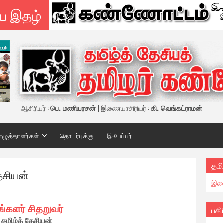
ய இதழ்
ஆசிரியர் :
பெ. மணியரசன்
| இணையாசிரியர் :
கி. வெங்கட்ராமன்
எழுத்தாளர்கள்
தொடர்புக்கு
இ-பேப்பர்
தமி
தேசியன்
இண
ங்களர் சிதறுவர்
பகி
தமிழ்த் தேசியன்