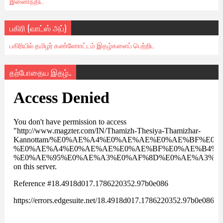
இணைந்திட
பகிரி (வாட்ஸ் அப்)
பகிரியில் தமிழர் கண்ணோட்டம் இதழ்களைப் பெற்றிட
தற்போதைய இதழ்..