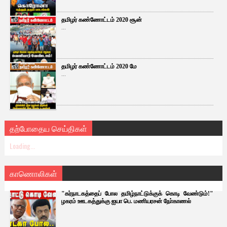
தமிழர் கண்ணோட்டம் 2020 சூன்
...
தமிழர் கண்ணோட்டம் 2020 மே
...
தற்போதைய செய்திகள்
Loading...
காணொலிகள்
"கர்நாடகத்தைப் போல தமிழ்நாட்டுக்குக் கொடி வேண்டும்!"
ழகரம் ஊடகத்துக்கு ஐயா பெ. மணியரசன் நோ்காணல்