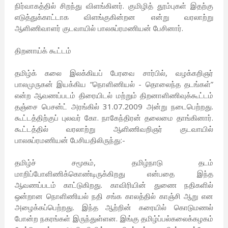
நிர்வாகத்தில் சிறந்து விளங்கினர். குமிழித் தூம்புகள் இதற்கு
எடுத்துக்காட்டாக விளங்குகின்றன என்று வரலாற்று
ஆளிணிவாளர் குடவாயில் பாலசுப்ரமணியன் பேசினார்.
திறனாய்க் கூட்டம்
தமிழ்க் கலை இலக்கியப் பேரவை சார்பில், வழக்கறிஞர்
பாலமுருகன் இயக்கிய “நொளிணியல் - தொலைந்த தடங்கள்”
என்ற ஆவணப்படம் திரையிடல் மற்றும் திறனாளிணிவுக்கூட்டம்
தஞ்சை பெசன்ட் அரங்கில் 31.07.2009 அன்று நடைபெற்றது.
கூட்டத்திற்குப் புலவர் கோ. நாகேந்திரன் தலைமை தாங்கினார்.
கூட்டத்தில் வரலாற்று ஆளிணிவறிஞர் குடவாயில்
பாலசுப்ரமணியன் பேசியதிலிருந்து:-
தமிழ்ச் சமூகம், தமிழ்நாடு தடம்
மாறிப்போளிணிக்கொண்டிருக்கிறது என்பதை இந்த
ஆவணப்படம் காட்டுகிறது. காவிரியின் துணை நதிகளில்
ஒன்றான நொளிணியல் நதி சங்க காலத்தில் காஞ்சி ஆறு என
அழைக்கப்பெற்றது. இந்த ஆற்றின் கரையில் கொடுமணல்
போன்ற நகரங்கள் இருந்துள்ளன. இங்கு தமிழ்ப்பல்கலைக்கழகம்