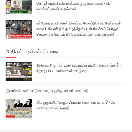
கொடி! காவிரி உரிமை மீட்புக் குழு கண்டனம் - கி.
வெங்கட்ராமன் அறிக்கை!
தர்மேந்திரப் பிரதான் நீக்கப்பட வேண்டும்! நீட் தேர்வைக்
கைவிடவேண்டும்! தமிழ்த்தேசியப் பேரியக்கப் பொதுச்
செயலாளர் தோழர் கி. வெங்கட்ராமன் வற்புறுத்தல்!
அதிகம் படிக்கப்பட்டவை
நீதிக்கட்சி நூற்றாண்டு விழாவின் உள்நோக்கம் என்ன? -
தோழர் பெ. மணியரசன் கட்டுரை!
[பொங்கல் மலர் கட்டுரைகள்] - பழங்குடியினர் பண்பாடு
இட ஒதுக்கீட்டுக்குப் பெரியார்தான் காரணமா? - பெ.
மணியரசன் கட்டுரை!