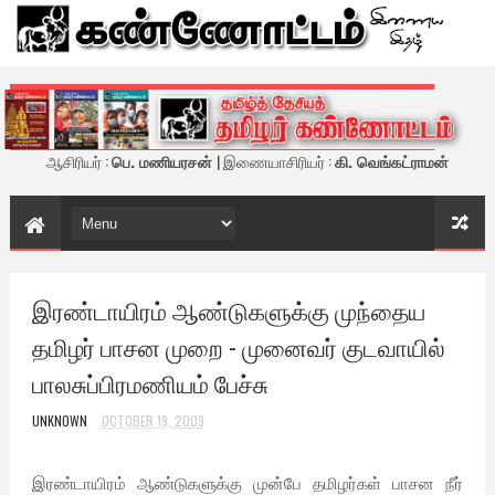
கண்ணோட்டம் - இணைய இதழ்
ஆசிரியர் :
பெ. மணியரசன்
| இணையாசிரியர் :
கி. வெங்கட்ராமன்
இரண்டாயிரம் ஆண்டுகளுக்கு முந்தைய
தமிழர் பாசன முறை - முனைவர் குடவாயில்
பாலசுப்பிரமணியம் பேச்சு
UNKNOWN
OCTOBER 19, 2009
இரண்டாயிரம் ஆண்டுகளுக்கு முன்பே தமிழர்கள் பாசன நீர்