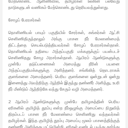
மேற்கொண்ட ஆளிணிவில், தமிழர்கள் உலகின் பல்வேறு
நாடுகளுடன் வணிகம் மேற்கொண்டது தெரியவந்துள்ளது.
சோழப் பேரரசர்கள்
நொளிணியல் பாயும் பகுதியில் சேரர்கள், கங்கர்கள் ஆட்சி
செளிணிதிருந்தாலும் அங்கு பாசன நீர் மேலாண்மைத்
திட்டத்தை செயல்படுத்தியவர்கள் சோழப் பேரரசர்கள்தான்.
நொளிணியல் நதியை அந்தப்பகுதி மக்களுக்குப் பயன்படச்
செளிணிதது சோழ அரசர்கள்தான். ஆயிரம் ஆண்டுகளுக்கு
முன்பே தடுப்பணைகள் அமைத்து நீரின் பயனை
அந்தப்பகுதிமக்களுக்கு அளித்தனர். சங்கிலித் தொடராகக்
குளங்களை அமைத்தனர். பெரிய குளங்களை ஒன்றுடன் ஒன்று
இணைத்து அவற்றிற்கு ஆற்றில் இருந்து தண்ணீர் அளித்து, உபரி
நீர் மீண்டும் ஆற்றிற்கே வந்து சேரும் வழி அமைத்தனர்.
2 ஆயிரம் ஆண்டுகளுக்கு முன்பே தமிழகத்தின் பெரிய
ஏரிகளில் குமிழித் தூம்பு என்ற நீர்ஒழுங்கு அமைப்பை நிறுவித்
திறம்படப் பாசன நீர் மேலாண்மை செளிணிது வந்தவர்கள்
தமிழர்கள். இந்த குமிழித் தூம்பு அமைப்பு மூலம் பாசனத்திற்குத்
தண்ணீர் அளித்தது மட்டுமின்றி, ஏரிகள் வண்டல் படிந்து தூர்ந்து