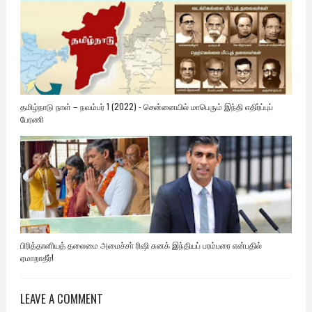
தமிழ்நாடு நாள் – நவம்பர் 1 (2022) - சென்னையில் மாபெரும் இந்தி எதிர்ப்புப்
பேரணி
பிரித்தானியத் தலைமை அமைச்சா் ரிஷி சுனக் இந்தியப் பரம்பரை என்பதில்
ஏமாறாதீர்!
LEAVE A COMMENT