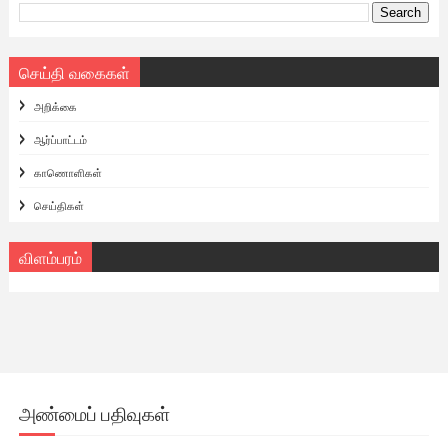
செய்தி வகைகள்
அறிக்கை
ஆர்ப்பாட்டம்
காணொளிகள்
செய்திகள்
விளம்பரம்
அண்மைப் பதிவுகள்