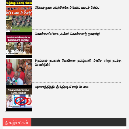
ஆரியத்துவா பயிற்சிக்கே அக்னிப் படைச் சேர்ப்பு!
கொள்கைப் பிளவு அல்ல! கொள்ளைத் தகராறே!
சிதம்பரம் நடராசர் கோயிலை தமிழ்நாடு அரசே ஏற்று நடத்த
வேண்டும்!
அனைத்திந்தியத் தேர்வு ஃப்ராடு வேலை!
நிகழ்ச்சிகள்