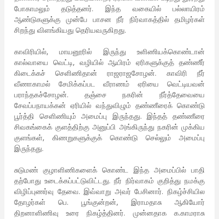
போகாமலும் தடுத்தனர். இந்த வகையில் பல்லாயிரம்
ஆண்டுகளுக்கு முன்பே பாசன நீர் நிர்வாகத்தில் தமிழர்கள்
சிறந்து விளங்கியது தெரியவருகிறது.
காவிரியில், மாயனூரில் இருந்து உளிணியக்கொண்டான்
கால்வாயை வெட்டி, வழியில் ஆயிரம் ஏரிகளுக்குத் தண்ணீர்
கிடைக்கச் செளிணிதான் ராஜராஜசோழன். காவிரி நீர்
வீணாகாமல் சேமிக்கப்பட வீராணம் ஏரியை வெட்டியவன்
பராந்தகச்சோழன். தஞ்சை நகரின் நீர்த்தேவையை
சேவப்பநாயக்கன் ஏரியில் வந்துவிழும் தண்ணீரைக் கொண்டு
பூர்த்தி செளிணியும் அமைப்பு இருந்தது. இந்தத் தண்ணீரை
சிவகங்கைக் குளத்திற்கு அனுப்பி அங்கிருந்து நகரின் முக்கிய
குளங்கள், கிணறுகளுக்குக் கொண்டு செல்லும் அமைப்பு
இருந்தது.
சுடுமண் குழாளிணிகளைக் கொண்ட இந்த அமைப்பில் பாதி
தற்போது உடைக்கப்பட்டுவிட்டது. நீர் நிர்வாகம் குறித்து நமக்கு
விழிப்புணர்வு தேவை. இவ்வாறு அவர் பேசினார். நிகழ்ச்சியில
தோழர்கள் பெ. பூங்குன்றன், இராமதாசு ஆகியோர்
திறனாளிணிவு உரை நிகழ்த்தினர். முன்னதாக க.காமராசு