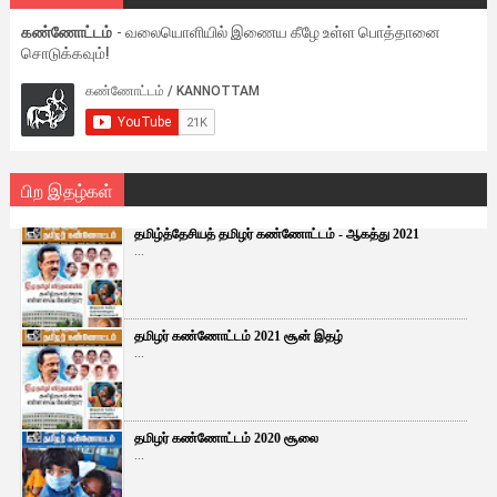
கண்ணோட்டம்
- வலையொளியில் இணைய கீழே உள்ள பொத்தானை
சொடுக்கவும்!
பிற இதழ்கள்
தமிழ்த்தேசியத் தமிழர் கண்ணோட்டம் - ஆகத்து 2021
...
தமிழர் கண்ணோட்டம் 2021 சூன் இதழ்
...
தமிழர் கண்ணோட்டம் 2020 சூலை
...