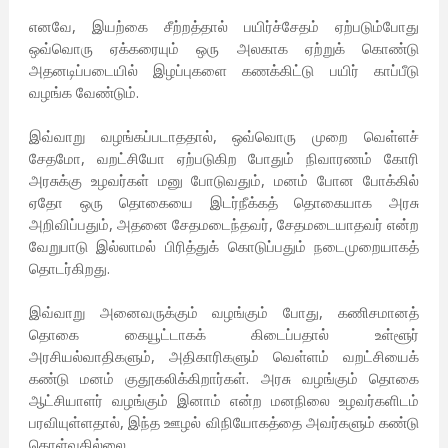
எனவே, இயற்கை சீற்றத்தால் பயிர்ச்சேதம் ஏற்படும்போது
ஒவ்வொரு ஏக்கரையும் ஒரு அலகாக ஏற்றுக் கொண்டு
அதனடிப்படையில் இழப்புகளை கணக்கிட்டு பயிர் காப்பீடு
வழங்க வேண்டும்.
இவ்வாறு வழங்கப்படாததால், ஒவ்வொரு முறை வெள்ளச்
சேதமோ, வறட்சியோ ஏற்படுகிற போதும் நிவாரணம் கோரி
அரசுக்கு உழவர்கள் மனு போடுவதும், மனம் போன போக்கில்
ஏதோ ஒரு தொகையை இடர்நீக்கத் தொகையாக அரசு
அறிவிப்பதும், அதனை சேதமடைந்தவர், சேதமடையாதவர் என்ற
வேறுபாடு இல்லாமல் பிரித்துக் கொடுப்பதும் நடைமுறையாகத்
தொடர்கிறது.
இவ்வாறு அனைவருக்கும் வழங்கும் போது, கணிசமானத்
தொகை கையூட்டாகக் கிடைப்பதால் உள்ளூர்
அரசியல்வாதிகளும், அதிகாரிகளும் வெள்ளம் வறட்சியைக்
கண்டு மனம் குதூகலிக்கிறார்கள். அரசு வழங்கும் தொகை
ஆட்சியாளர் வழங்கும் இனாம் என்ற மனநிலை உழவர்களிடம்
பரவியுள்ளதால், இந்த ஊழல் விநியோகத்தை அவர்களும் கண்டு
கொள்வதில்லை.