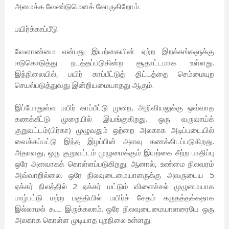
அமைக்க வேண்டுமெனக் கோருகிறோம்.
பயிர்க்காப்பீடு
வேளாண்மை என்பது இயற்கையின் ஏற்ற இறக்கங்களுக்கு
ஈடுகொடுத்து நடத்தப்படுகின்ற சூதாட்டமாக உள்ளது.
இந்நிலையில், பயிர் காப்பீட்டுத் திட்டத்தை செம்மையுற
செயல்படுத்துவது இன்றியமையாதது ஆகும்.
இப்போதுள்ள பயிர் காப்பீட்டு முறை, அறிவியலுக்கு ஒவ்வாத
கணக்கீட்டு முறையில் இயங்குகிறது. ஒரு வருவாய்க்
குறுவட்டம்(பிர்கா) முழுவதும் ஒற்றை அலகாக அடிப்படையில்
வைக்கப்பட்டு இந்த இழப்பின் அளவு கணக்கிடப்படுகிறது.
அதாவது, ஒரு குறுவட்டம் முழுமைக்கும் இயற்கை சீற்ற பாதிப்பு
ஒரே அளவாகக் கொள்ளப்படுகிறது. ஆனால், உண்மை நிலவரம்
அவ்வாறில்லை. ஒரே நிலவுடைமையாளருக்கு அவருடைய 5
ஏக்கர் நிலத்தில் 2 ஏக்கர் மட்டும் விளைச்சல் முழுமையாக
பாழ்பட்டு மற்ற பகுதியில் பயிர்ச் சேதம் கருதத்தக்கதாக
இல்லாமல் கூட இருக்கலாம். ஒரே நிலவுடைமையாளரையே ஒரு
அலகாக கொள்ள முடியாத புறநிலை உள்ளது.