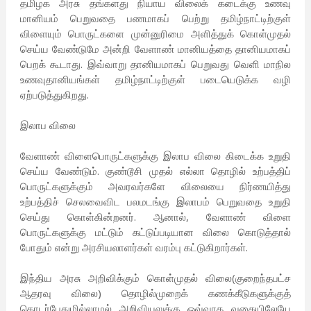
தமிழக அரசு தங்களது நியாய விலைக் கடைக்கு உணவு
மானியம் பெறுவதை பணமாகப் பெற்று தமிழ்நாட்டிற்குள்
விளையும் பொருட்களை முன்னுரிமை அளித்துக் கொள்முதல்
செய்ய வேண்டுமே அன்றி வேளாண் மானியத்தை தானியமாகப்
பெறக் கூடாது. இவ்வாறு தானியமாகப் பெறுவது வெளி மாநில
உணவுதானியங்கள் தமிழ்நாட்டிற்குள் படையெடுக்க வழி
ஏற்படுத்துகிறது.
இலாப விலை
வேளாண் விளைபொருட்களுக்கு இலாப விலை கிடைக்க உறுதி
செய்ய வேண்டும். குண்டூசி முதல் எல்லா தொழில் உற்பத்திப்
பொருட்களுக்கும் அவரவர்களே விலையை நிர்ணயித்து
உற்பத்திச் செலவைவிட பலமடங்கு இலாபம் பெறுவதை உறுதி
செய்து கொள்கின்றனர். ஆனால், வேளாண் விளை
பொருட்களுக்கு மட்டும் கட்டுப்படியான விலை கொடுத்தால்
போதும் என்று அரசியலாளர்கள் வரம்பு கட்டுகிறார்கள்.
இந்திய அரசு அறிவிக்கும் கொள்முதல் விலை(குறைந்தபட்ச
ஆதரவு விலை) தொழில்முறைக் கணக்கீடுகளுக்குத்
தொடர்பேதுமில்லாமல் அறிவியலுக்கு ஒவ்வாத வகையிலேயே