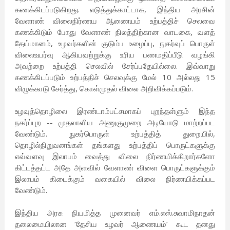
கணக்கிடப்படுகிறது. எடுத்துக்காட்டாக, இந்திய அரசின்
வேளாண் விலைநிர்ணய ஆணையம் உற்பத்திச் செலவை
கணக்கிடும் போது வேளாண் நிலத்திற்கான வாடகை, வளத்
தேய்மானம், உழவர்களின் குடும்ப உழைப்பு, நுகர்வுப் பொருள்
விலைஉயர்வு ஆகியவற்றுக்கு உரிய பணமதிப்பீடு வழங்கி
அவற்றை உற்பத்தி செலவில் சேர்ப்பதேயில்லை. இவ்வாறு
கணக்கிடப்படும் உற்பத்திச் செலவுக்கு மேல் 10 அல்லது 15
விழுக்காடு சேர்த்து, கொள்முதல் விலை அறிவிக்கப்படும்.
உழவுத்தொழிலை இரண்டாம்பட்சமாகப் புறந்தள்ளும் இந்த
நகர்ப்புற -- முதலாளிய அணுகுமுறை அடியோடு மாற்றப்பட
வேண்டும். நுகர்பொருள் உற்பத்தித் துறையில்,
தொழில்நிறுவனங்கள் தங்களது உற்பத்திப் பொருட்களுக்கு
எவ்வளவு இலாபம் வைத்து விலை நிர்ணயிக்கிறார்களோ
கிட்டத்தட்ட அதே அளவில் வேளாண் விளை பொருட்களுக்கும்
இலாபம் கிடைக்கும் வகையில் விலை நிர்ணயிக்கப்பட
வேண்டும்.
இந்திய அரசு நியமித்த முனைவர் எம்.எஸ்.சுவாமிநாதன்
தலைமையிலான ‘தேசிய உழவர் ஆணையம்’ கூட தனது