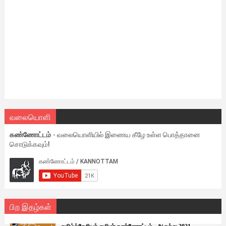
வலையொளி
கண்ணோட்டம்
- வலையொளியில் இணைய கீழே உள்ள பொத்தானை
சொடுக்கவும்!
பிற இதழ்கள்