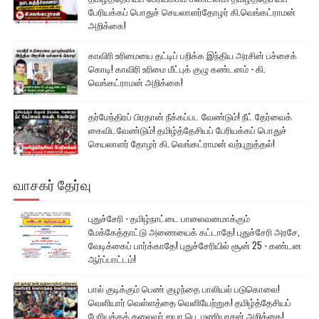
பேரியக்கப் பொதுச் செயலாளர்தோழர் கி.வெங்கட்ராமன்
அறிக்கை!
காவிரி உரிமையை தட்டிப் பறிக்க இந்திய அரசின் பச்சைக்
கொடி! காவிரி உரிமை மீட்புக் குழு கண்டனம் - கி.
வெங்கட்ராமன் அறிக்கை!
தர்மேந்திரப் பிரதான் நீக்கப்பட வேண்டும்! நீட் தேர்வைக்
கைவிடவேண்டும்! தமிழ்த்தேசியப் பேரியக்கப் பொதுச்
செயலாளர் தோழர் கி. வெங்கட்ராமன் வற்புறுத்தல்!
வாசகர் தேர்வு
புதுச்சேரி - தமிழ்நாட்டை பாலைவனமாக்கும்
மேக்கேத்தாட்டு அணையைக் கட்டாதே! புதுச்சேரி அரசே,
வேடிக்கைப் பார்க்காதே! புதுச்சேரியில் சூன் 25 - கண்டன
ஆர்ப்பாட்டம்!
பால் குடிக்கும் பெண் குழந்தை பாலியல் படுகொலை!
வெளியார் வெள்ளத்தை வெளியேற்றுக! தமிழ்த்தேசியப்
பேரியக்கத் தலைவர் ஐயா பெ. மணியரசன் அறிக்கை!