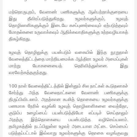
மற்றொருபுறம், வேளாண் பணிகளுக்கு ஆள்பற்றாக்குறையை
இது தீவிரப்படுத்துகிறது. உழவர்களுக்கும், உழவுத்
தொழிலாளிகளுக்கும் இடையே கசப்புணர்வையும் ஏற்படுத்தவும்
மோதல்களை உருவாக்கவும் ஆதிக்கவாதிகளுக்கு உற்றவழியாகத்
திகழ்கிறது.
உழவுத் தொழிலுக்கு பயன்படும் வகையில் இந்த நூறுநாள்
வேலைத்திட்டத்தை மாற்றியமைக்க ஆந்திரா உழவர் அமைப்புகள்
மாற்று யோசனையைத் தெரிவித்துள்ளன. இது
வரவேற்கத்தகுந்தது.
100 நாள் வேலைத்திட்டத்தில் இன்னும் சில நாட்கள் கூடுதலாகச்
சேர்த்து அந்த வேலைநாட்களை வேளாண் பணிகளுக்கு
திருப்பிவிடலாம். அதற்கான கூலித் தொகையை உழவர்களுக்கு
பணமாக நேரில் வழங்கி உழவுத் தொழிலாளிகளை வைத்தோ,
குடும்ப உழைப்பைப் பயன்படுத்தியோ எப்படிச் செய்தாலும்
அதற்கு இத்தொகையை பயன்படுத்த வழிசெய்யலாம்.
தமிழகத்தில் நடப்பிலுள்ள உழவர் அடையாள அட்டை செம்மைப்
படுத்தப்பட்டால் இவ்வாறு உழவர்களுக்கு தொகை வழங்குவது