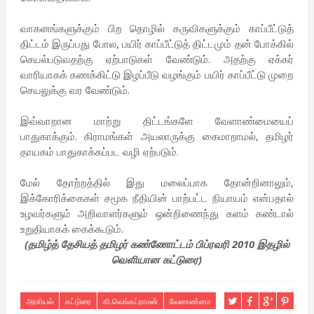
வாகனங்களுக்கும் பிற தொழில் கருவிகளுக்கும் காப்பீட்டுத்
திட்டம் இருப்பது போல, பயிர் காப்பீட்டுத் திட்டமும் தன் போக்கில்
செயல்படுவதற்கு ஏற்பாடுகள் வேண்டும். அதற்கு ஏக்கர்
வாரியாகக் கணக்கிட்டு இழப்பீடு வழங்கும் பயிர் காப்பீட்டு முறை
செயலுக்கு வர வேண்டும்.
இவ்வாறான மாற்று திட்டங்களே வேளாண்மையைப்
பாதுகாக்கும். கிராமங்கள் அயலாருக்கு கைமாறாமல், தமிழர்
தாயகம் பாதுகாக்கப்பட வழி ஏற்படும்.
மேல் தோற்றத்தில் இது மலைப்பாக தோன்றினாலும்,
இக்கோரிக்கைகள் சமூக நீதியின் பாற்பட்ட நியாயம் என்பதால்
உழவர்களும் அறிவாளர்களும் ஒன்றிணைந்து களம் கண்டால்
உறுதியாகக் கைக்கூடும்.
(தமிழ்த் தேசியத் தமிழர் கண்ணோட்டம் பிப்ரவரி 2010 இதழில்
வெளியான கட்டுரை)
அரசியல்
கட்டுரை
கி.வெங்கட்ராமன்
வேளாண்மை