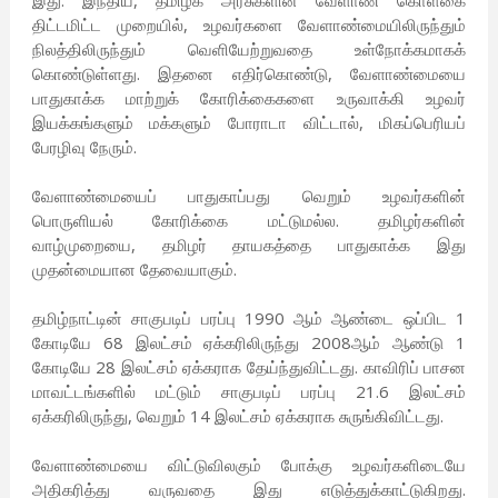
இது. இந்திய, தமிழக அரசுகளின் வேளாண் கொள்கை
திட்டமிட்ட முறையில், உழவர்களை வேளாண்மையிலிருந்தும்
நிலத்திலிருந்தும் வெளியேற்றுவதை உள்நோக்கமாகக்
கொண்டுள்ளது. இதனை எதிர்கொண்டு, வேளாண்மையை
பாதுகாக்க மாற்றுக் கோரிக்கைகளை உருவாக்கி உழவர்
இயக்கங்களும் மக்களும் போராடா விட்டால், மிகப்பெரியப்
பேரழிவு நேரும்.
வேளாண்மையைப் பாதுகாப்பது வெறும் உழவர்களின்
பொருளியல் கோரிக்கை மட்டுமல்ல. தமிழர்களின்
வாழ்முறையை, தமிழர் தாயகத்தை பாதுகாக்க இது
முதன்மையான தேவையாகும்.
தமிழ்நாட்டின் சாகுபடிப் பரப்பு 1990 ஆம் ஆண்டை ஒப்பிட 1
கோடியே 68 இலட்சம் ஏக்கரிலிருந்து 2008ஆம் ஆண்டு 1
கோடியே 28 இலட்சம் ஏக்கராக தேய்ந்துவிட்டது. காவிரிப் பாசன
மாவட்டங்களில் மட்டும் சாகுபடிப் பரப்பு 21.6 இலட்சம்
ஏக்கரிலிருந்து, வெறும் 14 இலட்சம் ஏக்கராக சுருங்கிவிட்டது.
வேளாண்மையை விட்டுவிலகும் போக்கு உழவர்களிடையே
அதிகரித்து வருவதை இது எடுத்துக்காட்டுகிறது.