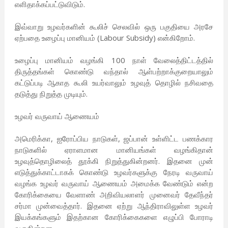
எளிதாக்கப்பட்டுவிடும்.
இவ்வாறு உழவர்களின் கூலிச் செலவில் ஒரு பகுதியை அரசே
ஏற்பதை உழைப்பு மானியம் (Labour Subsidy) என்கிறோம்.
உழைப்பு மானியம் வழங்கி 100 நாள் வேலைத்திட்டத்தில்
திருத்தங்கள் கொண்டு வந்தால் ஆள்பற்றாக்குறையாலும்
கட்டுப்படி ஆகாத கூலி உயர்வாலும் உழவுத் தொழில் நசிவதை
தடுத்து நிறுத்த முடியும்.
உழவர் வருவாய் ஆணையம்
அமெரிக்கா, ஐரோப்பிய நாடுகள், ஜப்பான் உள்ளிட்ட பணக்கார
நாடுகளில் ஏராளமான மானியங்கள் வழங்கிதான்
உழவுத்தொழிலைத் தூக்கி நிறுத்துகின்றனர். இதனை முன்
எடுத்துக்காட்டாகக் கொண்டு உழவர்களுக்கு நேரடி வருவாய்
வழங்க உழவர் வருவாய் ஆணையம் அமைக்க வேண்டும் என்ற
கோரிக்கையை வேளாண் அறிவியலாளர் முனைவர் தேவீந்தர்
சர்மா முன்வைத்தார். இதனை ஏற்று ஆந்திராவிலுள்ள உழவர்
இயக்கங்களும் இதற்கான கோரிக்கைகளை எழுப்பி போராடி