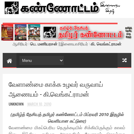
கண்ணோட்டம் - இணைய இதழ்
ஆசிரியர் :
பெ. மணியரசன்
| இணையாசிரியர் :
கி. வெங்கட்ராமன்
வேளாண்மை காக்க உழவர் வருவாய்
ஆணையம் - கி.வெங்கட்ராமன்
UNKNOWN
MARCH 10, 2010
(தமிழ்த் தேசியத் தமிழர் கண்ணோட்டம் பிப்ரவரி 2010 இதழில்
வெளியான கட்டுரை)
வேளாண்மை மிகப்பெரிய நெருக்கடியில் சிக்கியிருக்கும் காலம்