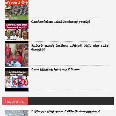
கொள்கைப் பிளவு அல்ல! கொள்ளைத் தகராறே!
சிதம்பரம் நடராசர் கோயிலை தமிழ்நாடு அரசே ஏற்று நடத்த
வேண்டும்!
அனைத்திந்தியத் தேர்வு ஃப்ராடு வேலை!
நிகழ்ச்சிகள்
“பறிபோகும் தமிழர் தாயகம்” மிசொரியில் கருத்தரங்கம்!
...