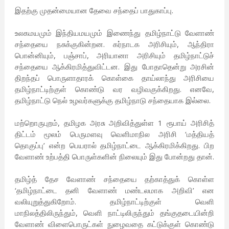
இதற்கு முதன்மையான தேவை சந்தைப் பாதுகாப்பு.
உலகமயமும் இந்தியமயமும் இணைந்து தமிழ்நாட்டு வேளாண்
சந்தையை நசுக்குகின்றன. கர்நாடக அரிசியும், ஆந்திரா
பொன்னியும், பஞ்சாப், அரியானா அரிசியும் தமிழ்நாட்டுச்
சந்தையை ஆக்கிரமித்துவிட்டன. இது போதாதென்று அரசின்
திறந்தப் பொருளாதாரக் கொள்கை தாய்லாந்து அரிசியை
தமிழ்நாட்டிற்குள் கொண்டு வர வழிவகுக்கிறது. எனவே,
தமிழ்நாட்டு நெல் உழவர்களுக்கு தமிழ்நாடு சந்தையாக இல்லை.
மற்றொருபுறம், தமிழக அரசு அறிவித்துள்ள 1 ரூபாய் அரிசித்
திட்டம் மூலம் பெருமளவு வெளிமாநில அரிசி ‘மத்தியத்
தொகுப்பு’ என்ற பெயரால் தமிழ்நாட்டை ஆக்கிரமிக்கிறது. பிற
வேளாண் உற்பத்தி பொருள்களின் நிலையும் இது போன்றது தான்.
தமிழ்த் தேச வேளாண் சந்தையை தற்காத்துக் கொள்ள
‘தமிழ்நாட்டை தனி வேளாண் மண்டலமாக அறிவி’ என
வலியுறுத்துகிறோம். தமிழ்நாட்டிற்குள் வெளி
மாநிலத்திலிருந்தும், வெளி நாட்டிலிருந்தும் தங்குதடையின்றி
வேளாண் விளைபொருட்கள் நுழைவதை கட்டுக்குள் கொண்டு