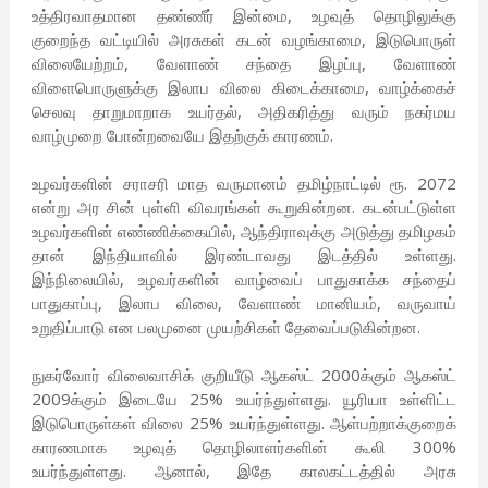
உத்திரவாதமான தண்ணீர் இன்மை, உழவுத் தொழிலுக்கு
குறைந்த வட்டியில் அரசுகள் கடன் வழங்காமை, இடுபொருள்
விலையேற்றம், வேளாண் சந்தை இழப்பு, வேளாண்
விளைபொருளுக்கு இலாப விலை கிடைக்காமை, வாழ்க்கைச்
செலவு தாறுமாறாக உயர்தல், அதிகரித்து வரும் நகர்மய
வாழ்முறை போன்றவையே இதற்குக் காரணம்.
உழவர்களின் சராசரி மாத வருமானம் தமிழ்நாட்டில் ரூ. 2072
என்று அர சின் புள்ளி விவரங்கள் கூறுகின்றன. கடன்பட்டுள்ள
உழவர்களின் எண்ணிக்கையில், ஆந்திராவுக்கு அடுத்து தமிழகம்
தான் இந்தியாவில் இரண்டாவது இடத்தில் உள்ளது.
இந்நிலையில், உழவர்களின் வாழ்வைப் பாதுகாக்க சந்தைப்
பாதுகாப்பு, இலாப விலை, வேளாண் மானியம், வருவாய்
உறுதிப்பாடு என பலமுனை முயற்சிகள் தேவைப்படுகின்றன.
நுகர்வோர் விலைவாசிக் குறியீடு ஆகஸ்ட் 2000க்கும் ஆகஸ்ட்
2009க்கும் இடையே 25% உயர்ந்துள்ளது. யூரியா உள்ளிட்ட
இடுபொருள்கள் விலை 25% உயர்ந்துள்ளது. ஆள்பற்றாக்குறைக்
காரணமாக உழவுத் தொழிலாளர்களின் கூலி 300%
உயர்ந்துள்ளது. ஆனால், இதே காலகட்டத்தில் அரசு