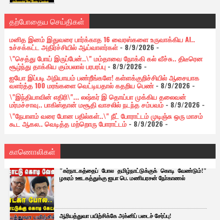
தற்போதைய செய்திகள்
மனித இனம் இதுவரை பார்க்காத 16 வைரஸ்களை உருவாக்கிய AI..
உச்சக்கட்ட அதிர்ச்சியில் ஆய்வாளர்கள்
- 8/9/2026
-
\"செத்து போய் இருப்பேன்..\" மம்தாவை நோக்கி கல் வீச்சு.. திடீரென
சூழ்ந்து தாக்கிய கும்பலால் பரபரப்பு
- 8/9/2026
-
ஐயோ இப்படி அநியாயம் பண்றீங்களே! கள்ளக்குறிச்சியில் ஆசையாக
வளர்த்த 100 மரங்களை வெட்டியதால் கதறிய பெண்
- 8/9/2026
-
\"இந்தியாவின் எதிரி\"... லஷ்கர் இ தொய்பா முக்கிய தலைவன்
மர்மச்சாவு.. பாகிஸ்தான் மசூதி வாசலில் நடந்த சம்பவம்
- 8/9/2026
-
\"நேபாளம் வரை போன பதில்கள்..\" நீட் போராட்டம் முடிஞ்சு ஒரு மாசம்
கூட ஆகல.. வெடித்த மற்றொரு போராட்டம்
- 8/9/2026
-
காணொலிகள்
"கர்நாடகத்தைப் போல தமிழ்நாட்டுக்குக் கொடி வேண்டும்!"
ழகரம் ஊடகத்துக்கு ஐயா பெ. மணியரசன் நோ்காணல்
ஆரியத்துவா பயிற்சிக்கே அக்னிப் படைச் சேர்ப்பு!