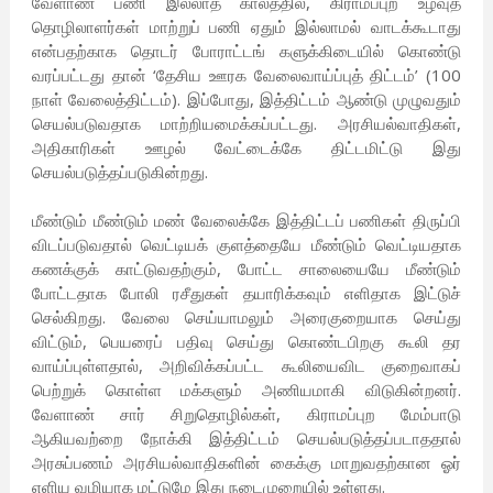
வேளாண் பணி இல்லாத காலத்தில், கிராமப்புற உழவுத்
தொழிலாளர்கள் மாற்றுப் பணி ஏதும் இல்லாமல் வாடக்கூடாது
என்பதற்காக தொடர் போராட்டங் களுக்கிடையில் கொண்டு
வரப்பட்டது தான் ‘தேசிய ஊரக வேலைவாய்ப்புத் திட்டம்’ (100
நாள் வேலைத்திட்டம்). இப்போது, இத்திட்டம் ஆண்டு முழுவதும்
செயல்படுவதாக மாற்றியமைக்கப்பட்டது. அரசியல்வாதிகள்,
அதிகாரிகள் ஊழல் வேட்டைக்கே திட்டமிட்டு இது
செயல்படுத்தப்படுகின்றது.
மீண்டும் மீண்டும் மண் வேலைக்கே இத்திட்டப் பணிகள் திருப்பி
விடப்படுவதால் வெட்டியக் குளத்தையே மீண்டும் வெட்டியதாக
கணக்குக் காட்டுவதற்கும், போட்ட சாலையையே மீண்டும்
போட்டதாக போலி ரசீதுகள் தயாரிக்கவும் எளிதாக இட்டுச்
செல்கிறது. வேலை செய்யாமலும் அரைகுறையாக செய்து
விட்டும், பெயரைப் பதிவு செய்து கொண்டபிறகு கூலி தர
வாய்ப்புள்ளதால், அறிவிக்கப்பட்ட கூலியைவிட குறைவாகப்
பெற்றுக் கொள்ள மக்களும் அணியமாகி விடுகின்றனர்.
வேளாண் சார் சிறுதொழில்கள், கிராமப்புற மேம்பாடு
ஆகியவற்றை நோக்கி இத்திட்டம் செயல்படுத்தப்படாததால்
அரசுப்பணம் அரசியல்வாதிகளின் கைக்கு மாறுவதற்கான ஓர்
எளிய வழியாக மட்டுமே இது நடைமுறையில் உள்ளது.