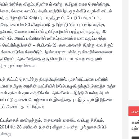
் சேர்க்க விரும்புகிறார்கள் என்று தமிழக அரசு சொல்கிறது.
ர்க்கை, வேலை வாய்ப்பு ஆகியவற்றில் இடஒதுக்கீடு வழங்கி சட்டம்
மிழ்வழியில் சேர்ப்பர். மருத்துவம், பொறியியல், சட்டம்,
்க்கையில் 80 விழுக்காடு தமிழ்வழியில் படிப்பவர்களுக்கு
ேபோல், வேலை வாய்ப்பில் தமிழ்வழியில் படித்தவர்களுக்கு 80
ேண்டும். அரசுப் பள்ளிகளில் உள்கட்டுமானங்களை வலுப்படுத்த
ெட்ரிக்குலேசன் – சி.பி.எஸ்.இ. கடைகளைத் திறந்து வைக்கும்
டிக்கை எடுக்க வேண்டும். இவ்வாறான பல்வேறு கோரிக்கைகளை
வருகிறோம். ஆங்கிலத்தை ஒரு மொழிப்பாடமாக கற்பதை நாம்
அரசு முன்வரவில்லை.
புத் திட்டம் தொடர்ந்து நிறைவேறினால், முதற்கட்டமாக பள்ளிக்
 கட்டமாக தமிழக அரசின் ஆட்சியில் இப்பொழுதிருக்கும் கொஞ்ச நஞ்ச
மிழர்கள் தங்கள் தாயகத்திலேயே ஆங்கிலம் – இந்தி போன்ற அயல்
ைப்பட்டு தங்கள் மொழியையும் இனத்தையும் இழக்கும் இழிநிலை
ம் அவலம் தான் மிஞ்சும்.
வல
ட்டத்தைக் கண்டித்தும், அதனைக் கைவிட வலியுறுத்தியும்,
கண
2014 மே 28 அறிவன் (புதன்) கிழமை அன்று முற்றுகையிடும்
உள்
ுள்ளது.