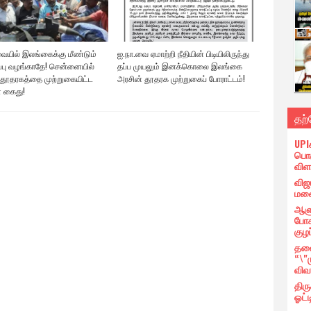
ையில் இலங்கைக்கு மீண்டும்
ஐ.நா.வை ஏமாற்றி நீதியின் பிடியிலிருந்து
ிப்பு வழங்காதே! சென்னையில்
தப்ப முயலும் இனக்கொலை இலங்கை
தூதரகத்தை முற்றுகையிட்ட
அரசின் தூதரக முற்றுகைப் போராட்டம்!
 கைது!
தற
UPI
பொர
விள
விஜ
மனை
ஆளு
போக
குழப
தலை
“\"
விவ
திர
ஓட்ட