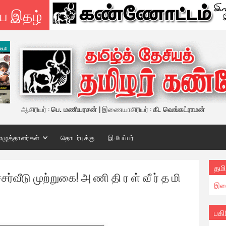
ய இதழ்
ஆசிரியர் :
பெ. மணியரசன்
| இணையாசிரியர் :
கி. வெங்கட்ராமன்
எழுத்தாளர்கள்
தொடர்புக்கு
இ-பேப்பர்
தமி
ர்வீடு முற்றுகை! அ ணி தி ர ள் வீ ர் த மி
இண
பகி