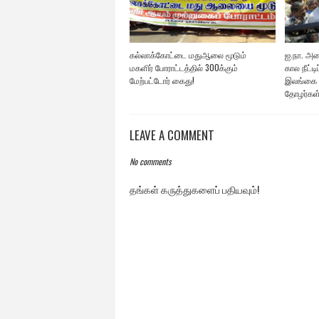
கல்லாக்கோட்டை மதுஆலை மூடும்
ஐ.நா. அவ
மகளிர் போராட்டத்தில் 300க்கும்
கால நீட்ட
மேற்பட்டோர் கைது!
இலங்கை 
தோழர்கள்
LEAVE A COMMENT
No comments
தங்கள் கருத்துகளைப் பதியவும்!