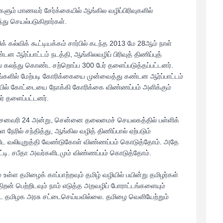
களும் மாணவர் சேர்க்கையில் ஆங்கில வழிப்பிரிவுகளில்
்து செயல்படுகிறார்கள்.
் கல்விக் கூட்டியக்கம் சார்பில் கடந்த 2013 மே 28ஆம் நாள்
ஆர்ப்பாட்டம் நடத்தி, ஆங்கிலவழிப் பிரிவுத் திணிப்புத்
் கலந்து கொண்ட சற்றொப்ப 300 பேர் தளைப்படுத்தப்பட்டனர்.
்களில் மேற்படி கோரிக்கையை முன்வைத்து கண்டன ஆர்ப்பாட்டம்
ில் கோட்டையை நோக்கி கோரிக்கை விண்ணப்பம் அளிக்கும்
ர் தளைப்பட்டனர்.
 2014 சனவரி 24 அன்று, சென்னை தலைமைச் செயலகத்தில் பள்ளிக்
ேரில் சந்தித்து, ஆங்கில வழித் திணிப்பால் ஏற்படும்
ிட வலியுறுத்தி வேண்டுகோள் விண்ணப்பம் கொடுத்தோம். அதே
ட்டி. சபீதா அவர்களிடமும் விண்ணப்பம் கொடுத்தோம்.
்ள தமிழைக் காப்பாற்றவும் தமிழ் வழியில் பயின்று தமிழர்கள்
ிறன் பெற்றிடவும் நாம் எடுத்த அறவழிப் போராட்டங்களையும்
ட தமிழக அரசு சட்டைசெய்யவில்லை. தமிழை வெளியேற்றும்