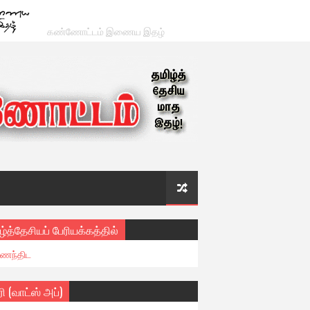
கண்ணோட்டம் இணைய இதழ்
ழ்த்தேசியப் பேரியக்கத்தில்
ைந்திட
ரி (வாட்ஸ் அப்)