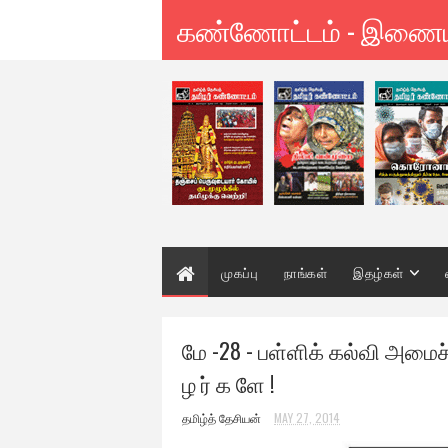
கண்ணோட்டம் - இணை
முகப்பு
நாங்கள்
இதழ்கள்
மே -28 - பள்ளிக் கல்வி அமைச்ச
ழ ர் க ளே !
தமிழ்த் தேசியன்
MAY 27, 2014