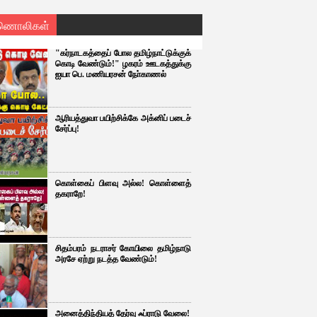
ணொலிகள்
"கர்நாடகத்தைப் போல தமிழ்நாட்டுக்குக்
கொடி வேண்டும்!" ழகரம் ஊடகத்துக்கு
ஐயா பெ. மணியரசன் நோ்காணல்
ஆரியத்துவா பயிற்சிக்கே அக்னிப் படைச்
சேர்ப்பு!
கொள்கைப் பிளவு அல்ல! கொள்ளைத்
தகராறே!
சிதம்பரம் நடராசர் கோயிலை தமிழ்நாடு
அரசே ஏற்று நடத்த வேண்டும்!
அனைத்திந்தியத் தேர்வு ஃப்ராடு வேலை!