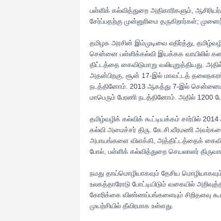
பள்ளிக் கல்வித்துறை அதிகாரிகளும், ஆசிரியர்
சேர்ப்பதற்கு முன்னுரிமை தருகிறார்கள்; முனைந
தமிழக அரசின் இம்முடிவை எதிர்த்து, தமிழ்வழிக
சென்னை பள்ளிக்கல்வி இயக்கக வாயிலில் கண்டன 
திட்டத்தை கைவிடுமாறு வலியுறுத்தியது. அதில
அதன்பிறகு, சூன் 17-இல் மாவட்டத் தலைநகரங
நடத்தினோம். 2013 ஆகத்து 7-இல் சென்னைய
மாபெரும் பேரணி நடத்தினோம். அதில் 1200 பே
தமிழ்வழிக் கல்விக் கூட்டியக்கம் சார்பில்
கல்வி அமைச்சர் திரு. கே.சி.வீரமணி அவர்களை ந
அபாயங்களை விளக்கி, அத்திட்டத்தைக் கைவ
போல், பள்ளிக் கல்வித்துறை செயலாளர் திருவா
நமது தாய்மொழியாகவும் தேசிய மொழியாகவும் உள
உலகத்தாரோடு போட்டியிடும் வகையில் அறிவுத்த
கோரிக்கை விண்ணப்பங்களையும் சிறிதளவு கூ
முயற்சியில் தீவிரமாக உள்ளது.