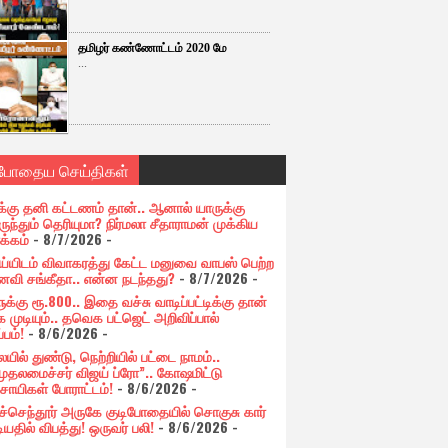
தமிழர் கண்ணோட்டம் 2020 மே
...
்போதைய செய்திகள்
க்கு தனி கட்டணம் தான்.. ஆனால் யாருக்கு
ுந்தும் தெரியுமா? நிர்மலா சீதாராமன் முக்கிய
க்கம்
- 8/7/2026
-
ய்யிடம் விவாகரத்து கேட்ட மனுவை வாபஸ் பெற்ற
வி சங்கீதா.. என்ன நடந்தது?
- 8/7/2026
-
க்கு ரூ.800.. இதை வச்சு வாடிப்பட்டிக்கு தான்
 முடியும்.. தவெக பட்ஜெட் அறிவிப்பால்
்பம்!
- 8/6/2026
-
யில் துண்டு, நெற்றியில் பட்டை நாமம்..
முதலமைச்சர் விஜய் ப்ரோ”.. கோஷமிட்டு
சாயிகள் போராட்டம்!
- 8/6/2026
-
ுச்செந்தூர் அருகே குடிபோதையில் சொகுசு கார்
ியதில் விபத்து! ஒருவர் பலி!
- 8/6/2026
-