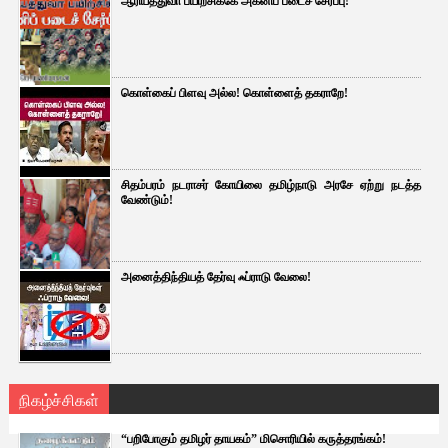
ஆரியத்துவா பயிற்சிக்கே அக்னிப் படைச் சேர்ப்பு!
கொள்கைப் பிளவு அல்ல! கொள்ளைத் தகராறே!
சிதம்பரம் நடராசர் கோயிலை தமிழ்நாடு அரசே ஏற்று நடத்த
வேண்டும்!
அனைத்திந்தியத் தேர்வு ஃப்ராடு வேலை!
நிகழ்ச்சிகள்
“பறிபோகும் தமிழர் தாயகம்” மிசொரியில் கருத்தரங்கம்!