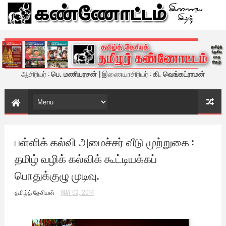
கண்ணோட்டம் - இணைய இதழ்
ஆசிரியர் :
பெ. மணியரசன்
| இணையாசிரியர் :
கி. வெங்கட்ராமன்
பள்ளிக் கல்வி அமைச்சர் வீடு முற்றுகை :
தமிழ் வழிக் கல்விக் கூட்டியக்கப்
பொதுக்குழு முடிவு.
தமிழ்த் தேசியன்
MAY 03, 2014