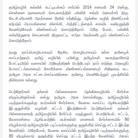
தமிழ்வழிக் கல்விக் கூட்டியக்கம் சார்பில் 2014 சனவரி 24 அன்று,
சென்னை தலைமைச் செயலகத்தில் பள்ளிக் கல்வி அமைச்சர் திரு.
கே.சி.வீரமணி அவர்களை நேரில் சந்தித்து, ஆங்கில வழித் திணிப்பால்
ஏற்படும் அபாயங்களை விளக்கி, அத்திட்டத்தைக் கைவிட வலியுறுத்தி
வேண்டுகோள் விண்ணப்பம் கொடுத்தோம். அதே போல், பள்ளிக்
கல்வித்துறை செயலாளர் திருவாட்டி. சபீதா அவர்களிடமும் விண்ணப்பம்
கொடுத்தோம்.
நமது தாய்மொழியாகவும் தேசிய மொழியாகவும் உள்ள தமிழைக்
காப்பாற்றவும் தமிழ் வழியில் பயின்று தமிழர்கள் உலகத்தாரோடு
போட்டியிடும் வகையில் அறிவுத்திறன் பெற்றிடவும் நாம் எடுத்த அறவழிப்
போராட்டங்களையும் கோரிக்கை விண்ணப்பங்களையும் சிறிதளவு கூட
தமிழக அரசு சட்டைசெய்யவில்லை. தமிழை வெளியேற்றும் முயற்சியில்
தீவிரமாக உள்ளது.
பெற்றோர்கள் தங்கள் பிள்ளைகளை ஆங்கிலவழியில் சேர்க்க
விரும்புகிறார்கள் என்று தமிழக அரசு சொல்கிறது. தமிழ்வழியில்
படித்தவர்களுக்கு உயர்கல்வி சேர்க்கை, வேலை வாய்ப்பு ஆகியவற்றில்
இடஒதுக்கீடு வழங்கி சட்டம் இயற்றினால் பெற்றோர்கள் தங்கள்
பிள்ளைகளைத் தமிழ்வழியில் சேர்ப்பர். மருத்துவம், பொறியியல், சட்டம்,
வேளாண்மை ஆகியவற்றில் உயர்கல்வி மாணவர் சேர்க்கையில் 80
விழுக்காடு தமிழ்வழியில் படிப்பவர்களுக்கு ஒதுக்கீடு செய்து சட்டம் இயற்ற
வேண்டும். அதேபோல், வேலை வாய்ப்பில் தமிழ்வழியில் படித்தவர்களுக்கு
80 விழுக்காடு ஒதுக்கீடு செய்து சட்டம் இயற்ற வேண்டும். அரசுப்