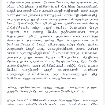
விடுதலைக் கழகத் தலைமை நிலையச் செயலாளர் தோழர் தபசிக்குமரன்,
மக்கள் கல்வி இயக்க ஒருங்கிணைப்பாளர் பேராசிரியர் பிரபா.கல்விமணி,
தமிழ்த் தேச மக்கள் கட்சித் தலைவர் தோழர் தமிழ்நேயன், உலகத் தமிழ்க்
கழகத் தலைவர் முனைவர் ந.அரணமுறுவல், தென்மொழி ஆசிரியர் திரு.
மா.பூங்குன்றன், தமிழ்நாடு மக்கள் கட்சித் தலைமை செய்தித் தொடர்பாளர்
தோழர் அருண்சோரி, சேவ் தமிழ்ஸ் இயக்க ஒருங்கிணைப்பாளர் தோழர்
தி.செந்தில்குமார், தமிழர் எழுச்சி இயக்கப் பொறுப்பாளர் தோழர்
ச.எழிலன், மே பதினேழு இயக்க ஒருங்கிணைப்பாளர் தோழர்
அருள்முருகன், தமிழர் முன்னணி ஒருங்கிணைப்பாளர் வழக்கறிஞர்
செயப்பிரகாசு நாராயணன், தமிழ்த் தேசப் பொதுவுடைமைக் கட்சி
சென்னை செயலாளர் தோழர் தமிழ்ச்சமரன், தமிழர் தேசிய இயக்கப்
பொறுப்பாளர் தோழர் ஆவடி செ.ப.முத்தமிழ்மணி, தந்தை பெரியார்
திராவிடர் கழக திருவள்ளூர் மாவட்டச் செயலாளர் தோழர் பா.நாகராசன்,
தலைநகர்த் தமிழ்ச் சங்கம் தோழர் க.சோழநம்பியார், தொழிலாளர்
சீரமைப்பு இயக்க ஒருங்கிணைப்பாளர் தோழர் மா.சேகர், திரு. அன்றில்
பா.இறையெழிலன், புலவர் இரத்தினவேலவர், தமிழ்த் தேசக் குடியரசு
இயக்கப் பொறுப்பாளர் தோழர் சிவ.காளிதாசன், பொன்னேரி
வழக்குரைஞர் பொன்.செல்வன், திரு. அ.முல்லைத்தமிழன், திரு.
அ.சி.சின்னப்பத்தமிழர் உள்ளிட்டோர் கலந்து கொண்டனர்.
பல்வேறு முன்மொழிவுகள் குறித்து கருத்துப் பரிமாற்றங்கள் நடந்தன.
இறுதியில் பின்வரும் தீர்மானம் ஒருமனதாக நிறைவேற்றப்பட்டது.
தமிழக அரசு 2013-2014 கல்வியாண்டில் அனைத்து அரசுப் பள்ளிகளிலும்
ஒன்று முதல் பன்னிரெண்டாம் வகுப்பு வரை ஆங்கிலத்தைப் பயிற்று