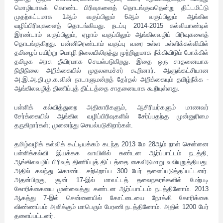
மொழியாகக் கொண்ட பிரிவுகளைத் தொடங்குவதென்று திட்டமிட்டு
முதற்கட்டமாக 1ஆம் வகுப்பிலும் 6ஆம் வகுப்பிலும் ஆங்கில
வழிப்பிரிவுகளைத் தொடங்கியது. நடப்பு 2014-2015 கல்வியாண்டில்
இரண்டாம் வகுப்பிலும், ஏழாம் வகுப்பிலும் ஆங்கிலவழிப் பிரிவுகளைத்
தொடங்குகிறது. பன்னிரெண்டாம் வகுப்பு வரை உள்ள பள்ளிக்கல்வியில்
தமிழைப் பயிற்று மொழி நிலையிலிருந்து முற்றிலுமாக நீக்கிவிடும் போக்கில்
தமிழக அரசு தீவிரமாக செயல்படுகிறது. இதை ஒரு சாதனையாக
நிதிநிலை அறிக்கையில் முதலமைச்சர் கூறினார். ஆளுங்கட்சியான
அ.இ.அ.தி.மு.க.வின் நாடாளுமன்றத் தேர்தல் அறிக்கையும் தமிழ்நீக்க -
ஆங்கிலவழித் திணிப்புத் திட்டத்தை சாதனையாக கூறியுள்ளது.
பள்ளிக் கல்வித்துறை அதிகாரிகளும், ஆசிரியர்களும் மாணவர்
சேர்க்கையில் ஆங்கில வழிப்பிரிவுகளில் சேர்ப்பதற்கு முன்னுரிமை
தருகிறார்கள்; முனைந்து செயல்படுகிறார்கள்.
தமிழ்வழிக் கல்விக் கூட்டியக்கம் கடந்த 2013 மே 28ஆம் நாள் சென்னை
பள்ளிக்கல்வி இயக்கக வாயிலில் கண்டன ஆர்ப்பாட்டம் நடத்தி,
ஆங்கிலவழிப் பிரிவுத் திணிப்புத் திட்டத்தை கைவிடுமாறு வலியுறுத்தியது.
அதில் கலந்து கொண்ட சற்றொப்ப 300 பேர் தளைப்படுத்தப்பட்டனர்.
அதன்பிறகு, சூன் 17-இல் மாவட்டத் தலைநகரங்களில் மேற்படி
கோரிக்கையை முன்வைத்து கண்டன ஆர்ப்பாட்டம் நடத்தினோம். 2013
ஆகத்து 7-இல் சென்னையில் கோட்டையை நோக்கி கோரிக்கை
விண்ணப்பம் அளிக்கும் மாபெரும் பேரணி நடத்தினோம். அதில் 1200 பேர்
தளைப்பட்டனர்.