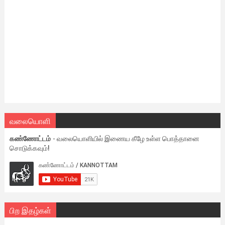
வலையொளி
கண்ணோட்டம்
- வலையொளியில் இணைய கீழே உள்ள பொத்தானை
சொடுக்கவும்!
பிற இதழ்கள்