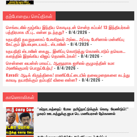
தற்போதைய செய்திகள்
செங்கடலில் மூழ்கிய இந்திய கொடியுடன் சென்ற கப்பல்! 13 இந்தியர்கள்
பத்திரமாக மீட்பு.. என்ன நடந்தது?
- 8/4/2026
-
உதயநிதி தவறுதலாகப் பேசுகிறவர் அல்ல.. அப்படி பேசினால் மன்னிப்பு
கேட்கும் இயல்புடையவர்.. ஸ்டாலின்
- 8/4/2026
-
உதயநிதி ஸ்டாலின் கைது.. இனிப்பு கொடுத்து கொண்டாடும் தவெக..
களத்தில் இறங்கிய விஜய் தொண்டர்கள்!
- 8/4/2026
-
சென்னை லயன்ஸ் மாவட்ட ஆளுநராக ஐசிஎல் குழுமத்தின் உமா
அணில்குமார் பொறுப்பேற்பு!
- 8/4/2026
-
Kavadi: ஆடிக் கிருத்திகை! ராணிப்பேட்டையில் தலைமுறைகளை கடந்து
காவடி தயாரிக்கும் தம்பதி! விலை என்ன?
- 8/4/2026
-
காணொலிகள்
"கர்நாடகத்தைப் போல தமிழ்நாட்டுக்குக் கொடி வேண்டும்!"
ழகரம் ஊடகத்துக்கு ஐயா பெ. மணியரசன் நோ்காணல்