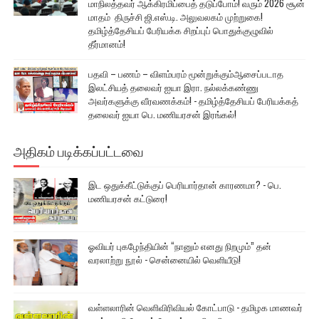
மாநிலத்தவர் ஆக்கிரமிப்பைத் தடுப்போம்! வரும் 2026 சூன்
மாதம் திருச்சி ஜி.எஸ்.டி. அலுவலகம் முற்றுகை!
தமிழ்த்தேசியப் பேரியக்க சிறப்புப் பொதுக்குழுவில்
தீர்மானம்!
பதவி – பணம் – விளம்பரம் மூன்றுக்கும்ஆசைப்படாத
இலட்சியத் தலைவர் ஐயா இரா. நல்லக்கண்ணு
அவர்களுக்கு வீரவணக்கம்! - தமிழ்த்தேசியப் பேரியக்கத்
தலைவர் ஐயா பெ. மணியரசன் இரங்கல்!
அதிகம் படிக்கப்பட்டவை
இட ஒதுக்கீட்டுக்குப் பெரியார்தான் காரணமா? - பெ.
மணியரசன் கட்டுரை!
ஓவியர் புகழேந்தியின் “நானும் எனது நிறமும்” தன்
வரலாற்று நூல் - சென்னையில் வெளியீடு!
வள்ளலாரின் வெளிவிரிவியல் கோட்பாடு - தமிழக மாணவர்