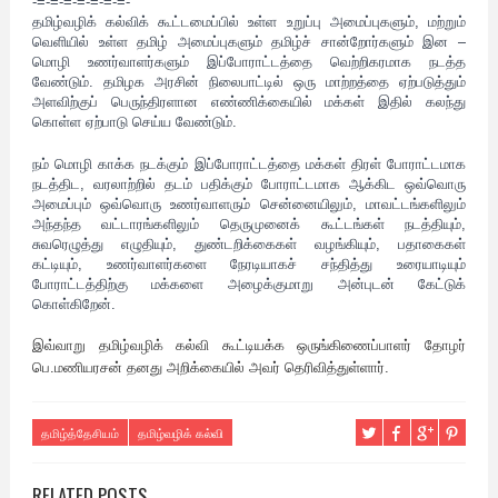
-=-=-=-=-=-=-=-
தமிழ்வழிக் கல்விக் கூட்டமைப்பில் உள்ள உறுப்பு அமைப்புகளும், மற்றும்
வெளியில் உள்ள தமிழ் அமைப்புகளும் தமிழ்ச் சான்றோர்களும் இன –
மொழி உணர்வாளர்களும் இப்போராட்டத்தை வெற்றிகரமாக நடத்த
வேண்டும். தமிழக அரசின் நிலைபாட்டில் ஒரு மாற்றத்தை ஏற்படுத்தும்
அளவிற்குப் பெருந்திரளான எண்ணிக்கையில் மக்கள் இதில் கலந்து
கொள்ள ஏற்பாடு செய்ய வேண்டும்.
நம் மொழி காக்க நடக்கும் இப்போராட்டத்தை மக்கள் திரள் போராட்டமாக
நடத்திட, வரலாற்றில் தடம் பதிக்கும் போராட்டமாக ஆக்கிட ஒவ்வொரு
அமைப்பும் ஒவ்வொரு உணர்வாளரும் சென்னையிலும், மாவட்டங்களிலும்
அந்தந்த வட்டாரங்களிலும் தெருமுனைக் கூட்டங்கள் நடத்தியும்,
சுவரெழுத்து எழுதியும், துண்டறிக்கைகள் வழங்கியும், பதாகைகள்
கட்டியும், உணர்வாளர்களை நேரடியாகச் சந்தித்து உரையாடியும்
போராட்டத்திற்கு மக்களை அழைக்குமாறு அன்புடன் கேட்டுக்
கொள்கிறேன்.
இவ்வாறு தமிழ்வழிக் கல்வி கூட்டியக்க ஒருங்கிணைப்பாளர் தோழர்
பெ.மணியரசன்
தனது அறிக்கையில் அவர் தெரிவித்துள்ளார்.
தமிழ்த்தேசியம்
தமிழ்வழிக் கல்வி
RELATED POSTS