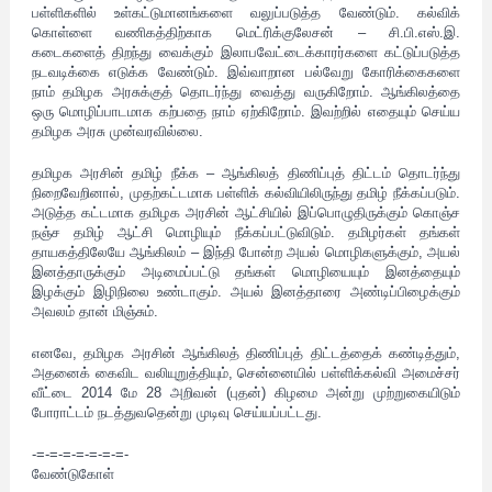
பள்ளிகளில் உள்கட்டுமானங்களை வலுப்படுத்த வேண்டும். கல்விக்
கொள்ளை வணிகத்திற்காக மெட்ரிக்குலேசன் – சி.பி.எஸ்.இ.
கடைகளைத் திறந்து வைக்கும் இலாபவேட்டைக்காரர்களை கட்டுப்படுத்த
நடவடிக்கை எடுக்க வேண்டும். இவ்வாறான பல்வேறு கோரிக்கைகளை
நாம் தமிழக அரசுக்குத் தொடர்ந்து வைத்து வருகிறோம். ஆங்கிலத்தை
ஒரு மொழிப்பாடமாக கற்பதை நாம் ஏற்கிறோம். இவற்றில் எதையும் செய்ய
தமிழக அரசு முன்வரவில்லை.
தமிழக அரசின் தமிழ் நீக்க – ஆங்கிலத் திணிப்புத் திட்டம் தொடர்ந்து
நிறைவேறினால், முதற்கட்டமாக பள்ளிக் கல்வியிலிருந்து தமிழ் நீக்கப்படும்.
அடுத்த கட்டமாக தமிழக அரசின் ஆட்சியில் இப்பொழுதிருக்கும் கொஞ்ச
நஞ்ச தமிழ் ஆட்சி மொழியும் நீக்கப்பட்டுவிடும். தமிழர்கள் தங்கள்
தாயகத்திலேயே ஆங்கிலம் – இந்தி போன்ற அயல் மொழிகளுக்கும், அயல்
இனத்தாருக்கும் அடிமைப்பட்டு தங்கள் மொழியையும் இனத்தையும்
இழக்கும் இழிநிலை உண்டாகும். அயல் இனத்தாரை அண்டிப்பிழைக்கும்
அவலம் தான் மிஞ்சும்.
எனவே, தமிழக அரசின் ஆங்கிலத் திணிப்புத் திட்டத்தைக் கண்டித்தும்,
அதனைக் கைவிட வலியுறுத்தியும், சென்னையில் பள்ளிக்கல்வி அமைச்சர்
வீட்டை 2014 மே 28 அறிவன் (புதன்) கிழமை அன்று முற்றுகையிடும்
போராட்டம் நடத்துவதென்று முடிவு செய்யப்பட்டது.
-=-=-=-=-=-=-=-
வேண்டுகோள்