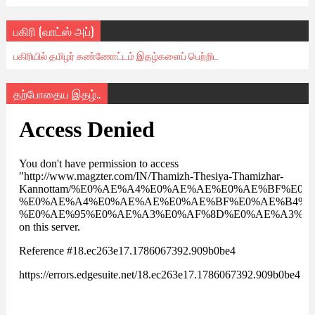
பகிரி (வாட்ஸ் அப்)
பகிரியில் தமிழர் கண்ணோட்டம் இதழ்களைப் பெற்றிட
தற்போதைய இதழ்..