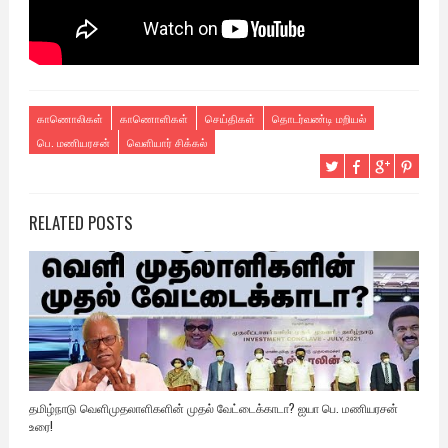
காணொலிகள்
காணொளிகள்
செய்திகள்
தொடர்வண்டி மறியல்
பெ. மணியரசன்
வெளியார் சிக்கல்
RELATED POSTS
தமிழ்நாடு வெளிமுதலாளிகளின் முதல் வேட்டைக்காடா? ஐயா பெ. மணியரசன்
உரை!