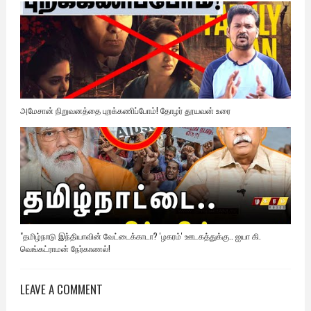
அமேசான் நிறுவனத்தை புறக்கணிப்போம்! தோழர் தூயவன் உரை
"தமிழ்நாடு இந்தியாவின் வேட்டைக்காடா? 'ழகரம்' ஊடகத்துக்கு.. ஐயா கி.
வெங்கட்ராமன் நேர்காணல்!
LEAVE A COMMENT