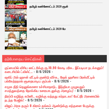
தமிழர் கண்ணோட்டம் 2020 சூன்
...
தமிழர் கண்ணோட்டம் 2020 மே
...
தற்போதைய செய்திகள்
குப்பையில் வீசிய லாட்டரிக்கு ரூ.10.90 கோடி பரிசு.. இப்படியா நடக்கனும்!
கடைசியில் ட்விஸ்ட்..
- 8/6/2026
-
ஷகிப் அல் ஹசன் வீட்டில் குண்டு வீச்சு.. ஷேக் ஹசீனா பிரஸ்மீட்டில்
பங்கேற்றதால் சூறையாடிய கும்பல்
- 8/6/2026
-
சமூக நீதி தெலுங்கானா உச்சிமாநாடு.. இந்தியா முழுவதும்
சமத்துவத்தை நோக்கிய உரையாடலுக்கு அழைப்பு!
- 8/5/2026
-
நிரம்பி வழிந்த கபினி.. வழிக்கு வந்தது கர்நாடகா! மேட்டூர் அணையில்
நடந்த மேஜிக்!
- 8/5/2026
-
விஜய் அரசு தரும் 8 கிராம் தங்கம் ஆண்டுக்கு எத்தனை பேருக்கு