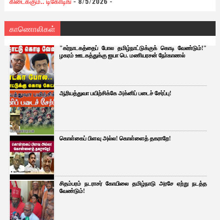
கிடைக்கும்.. டிகோடிங்
- 8/5/2026
-
காணொலிகள்
"கர்நாடகத்தைப் போல தமிழ்நாட்டுக்குக் கொடி வேண்டும்!"
ழகரம் ஊடகத்துக்கு ஐயா பெ. மணியரசன் நோ்காணல்
ஆரியத்துவா பயிற்சிக்கே அக்னிப் படைச் சேர்ப்பு!
கொள்கைப் பிளவு அல்ல! கொள்ளைத் தகராறே!
சிதம்பரம் நடராசர் கோயிலை தமிழ்நாடு அரசே ஏற்று நடத்த
வேண்டும்!