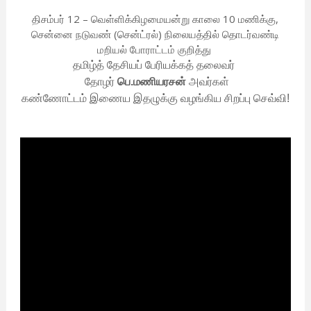
திசம்பர் 12 – வெள்ளிக்கிழமையன்று காலை 10 மணிக்கு,
சென்னை நடுவண் (சென்ட்ரல்) நிலையத்தில் தொடர்வண்டி
மறியல் போராட்டம் குறித்து
தமிழ்த் தேசியப் பேரியக்கத் தலைவர்
தோழர்
பெ.மணியரசன்
அவர்கள்
கண்ணோட்டம் இணைய இதழுக்கு வழங்கிய சிறப்பு செவ்வி!