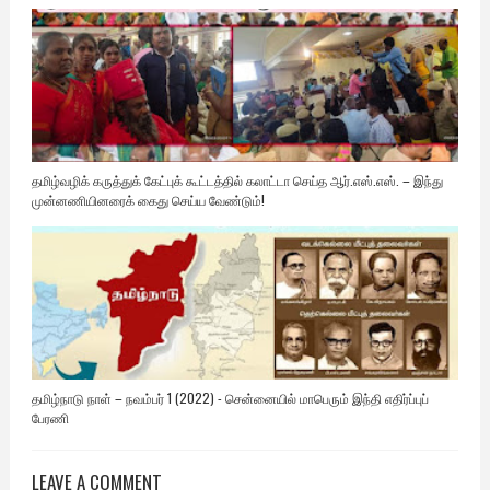
தமிழ்வழிக் கருத்துக் கேட்புக் கூட்டத்தில் கலாட்டா செய்த ஆர்.எஸ்.எஸ். – இந்து
முன்னணியினரைக் கைது செய்ய வேண்டும்!
தமிழ்நாடு நாள் – நவம்பர் 1 (2022) - சென்னையில் மாபெரும் இந்தி எதிர்ப்புப்
பேரணி
LEAVE A COMMENT