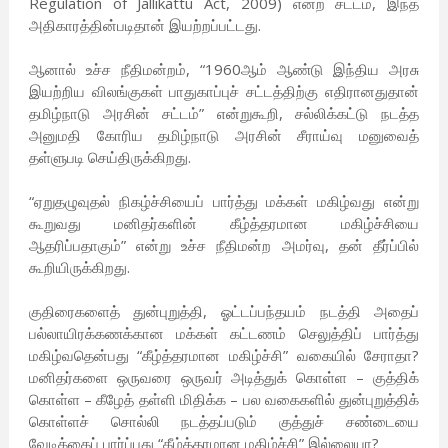
Regulation of Jallikattu Act, 2009) என்ற சட்டம், இந்த
அதிகாரத்தின்படிதான் இயற்றப்பட்டது.
ஆனால் உச்ச நீதிமன்றம், “1960ஆம் ஆண்டு இந்திய அரசு
இயற்றிய விலங்குகள் பாதுகாப்புச் சட்டத்திற்கு எதிரானதுதான்
தமிழ்நாடு அரசின் சட்டம்” என்றுகூறி, சல்லிக்கட்டு நடத்த
அனுமதி கோரிய தமிழ்நாடு அரசின் சீராய்வு மனுவைத்
தள்ளுபடி செய்திருக்கிறது.
“ஏறுதழுவுதல் நிகழ்ச்சியைப் பார்த்து மக்கள் மகிழ்வது என்று
கூறுவது மனிதர்களின் கீழ்த்தரமான மகிழ்ச்சியை
ஆதரிப்பதாகும்” என்று உச்ச நீதிமன்ற அமர்வு, தன் தீர்ப்பில்
கூறியிருக்கிறது.
குதிரைகளைத் துன்புறுத்தி, ஓட்டப்பந்தயம் நடத்தி அதைப்
பல்லாயிரக்கணக்கான மக்கள் கட்டணம் செலுத்திப் பார்த்து
மகிழ்வதென்பது “கீழ்த்தரமான மகிழ்ச்சி” வகையில் சேராதா?
மனிதர்களை ஒருவரை ஒருவர் அடித்துக் கொள்ள – குத்திக்
கொள்ள – கீழேத் தள்ளி மிதிக்க – பல வகைகளில் துன்புறுத்திக்
கொள்ளச் சொல்லி நடத்தப்படும் குத்துச் சண்டையை
வேடிக்கைப் பார்ப்பது “கீழ்த்தரமான மகிழ்ச்சி” இல்லையா?