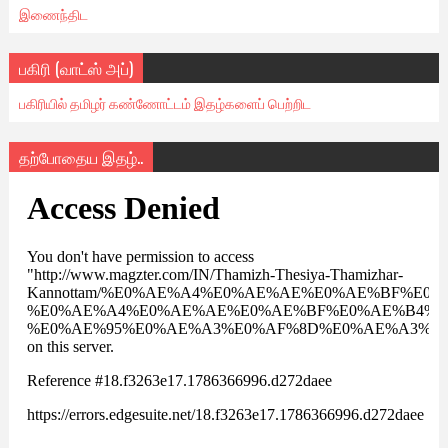
இணைந்திட
பகிரி (வாட்ஸ் அப்)
பகிரியில் தமிழர் கண்ணோட்டம் இதழ்களைப் பெற்றிட
தற்போதைய இதழ்..