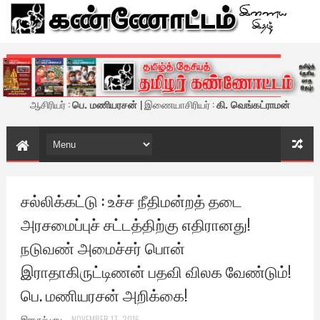
கண்ணோட்டம் - இணைய இதழ்
ஆசிரியர் :
பெ. மணியரசன்
| இணையாசிரியர் :
கி. வெங்கட்ராமன்
சல்லிக்கட்டு : உச்ச நீதிமன்றத் தடை
அரசமைப்புச் சட்டத்திற்கு எதிரானது!
நடுவண் அமைச்சர் பொன்
இராதாகிருட்டிணன் பதவி விலக வேண்டும்!
பெ. மணியரசன் அறிக்கை!
இராகுல் பாபு
NOVEMBER 17, 2016