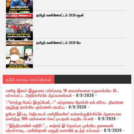
தமிழர் கண்ணோட்டம் 2020 சூன்
...
தமிழர் கண்ணோட்டம் 2020 மே
...
தற்போதைய செய்திகள்
மனித இனம் இதுவரை பார்க்காத 16 வைரஸ்களை உருவாக்கிய AI..
உச்சக்கட்ட அதிர்ச்சியில் ஆய்வாளர்கள்
- 8/9/2026
-
\"செத்து போய் இருப்பேன்..\" மம்தாவை நோக்கி கல் வீச்சு.. திடீரென
சூழ்ந்து தாக்கிய கும்பலால் பரபரப்பு
- 8/9/2026
-
ஐயோ இப்படி அநியாயம் பண்றீங்களே! கள்ளக்குறிச்சியில் ஆசையாக
வளர்த்த 100 மரங்களை வெட்டியதால் கதறிய பெண்
- 8/9/2026
-
\"இந்தியாவின் எதிரி\"... லஷ்கர் இ தொய்பா முக்கிய தலைவன்
மர்மச்சாவு.. பாகிஸ்தான் மசூதி வாசலில் நடந்த சம்பவம்
- 8/9/2026
-