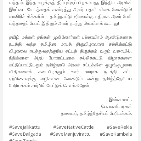
வந்தார். இந்த வழக்குத் தீர்ப்புக்குப் பிறகாவது, இந்திய அரசின்
இரட்டை வேடத்தைக் கண்டித்து அவர் பதவி விலக வேண்டும்!
காவிரிச் சிக்கலில் – தமிழ்நாட்டு உரிமைக்கு எதிராக அவர் பேசி
வந்ததைப் போல் இதிலும் அவர் நடந்து கொள்ளக் கூடாது!
தமிழ் மக்கள் தங்கள் முன்னோர்கள் பல்லாயிரம் ஆண்டுகளாக
நடத்தி வந்த தமிழின மரபுத் திருவிழாவான சல்லிக்கட்டு
விழாவை நடத்துவதற்குரிய சட்டத் திருத்தம் வரும் வரையில்,
நீதிக்கான அறப் போராட்டமாக சல்லிக்கட்டு விழாக்களை
கட்டுப்பாட்டுடனும் தமிழ்நாடு அரசுச் சட்டத்தின் ஒழுங்குமுறை
விதிகளைக் கடைபிடித்தும் ஊர் ஊராக நடத்தி சட்ட
ஏற்பிசைவுக்கு வழிகாண வேண்டும் என்று தமிழ்த்தேசியப்
பேரியக்கம் சார்பில் கேட்டுக் கொள்கிறேன்.
இன்னணம்,
பெ. மணியரசன்
தலைவர், தமிழ்த்தேசியப் பேரியக்கம்.
#SaveJallikattu #SaveNativeCattle #SaveRekla
#SaveBailgada #SaveManjuvirattu #SaveKambala
#SaveTamils