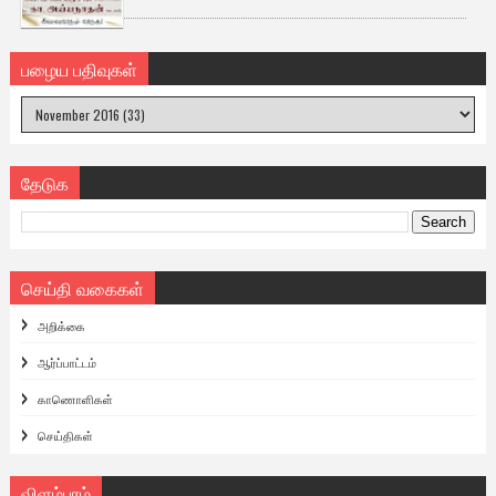
பழைய பதிவுகள்
தேடுக
செய்தி வகைகள்
அறிக்கை
ஆர்ப்பாட்டம்
காணொளிகள்
செய்திகள்
விளம்பரம்