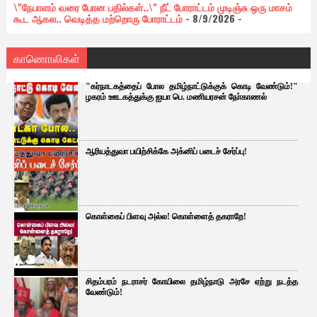
\"நேபாளம் வரை போன பதில்கள்..\" நீட் போராட்டம் முடிஞ்சு ஒரு மாசம்
கூட ஆகல.. வெடித்த மற்றொரு போராட்டம்
- 8/9/2026
-
காணொலிகள்
"கர்நாடகத்தைப் போல தமிழ்நாட்டுக்குக் கொடி வேண்டும்!"
ழகரம் ஊடகத்துக்கு ஐயா பெ. மணியரசன் நோ்காணல்
ஆரியத்துவா பயிற்சிக்கே அக்னிப் படைச் சேர்ப்பு!
கொள்கைப் பிளவு அல்ல! கொள்ளைத் தகராறே!
சிதம்பரம் நடராசர் கோயிலை தமிழ்நாடு அரசே ஏற்று நடத்த
வேண்டும்!