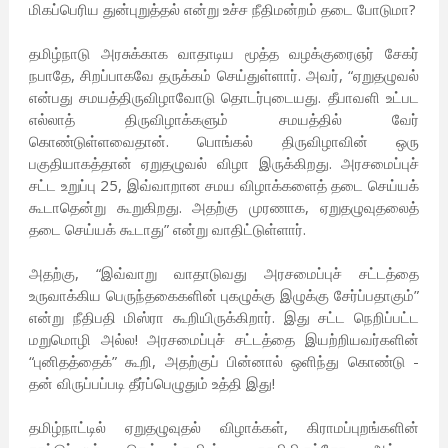
மிகப்பெரிய துன்புறுத்தல் என்று உச்ச நீதிமன்றம் தடை போடுமா?
தமிழ்நாடு அரசுக்காக வாதாடிய மூத்த வழக்குரைஞர் சேகர்
நபாதே, சிறப்பாகவே தருக்கம் செய்துள்ளார். அவர், “ஏறுதழுவல்
என்பது சமயத்திருவிழாவோடு தொடர்புடையது. தீபாவளி உட்பட
எல்லாத் திருவிழாக்களும் சமயத்தில் வேர்
கொண்டுள்ளவைதான். பொங்கல் திருவிழாவின் ஒரு
பகுதியாகத்தான் ஏறுதழுவல் விழா இருக்கிறது. அரசமைப்புச்
சட்ட உறுப்பு 25, இவ்வாறான சமய விழாக்களைத் தடை செய்யக்
கூடாதென்று கூறுகிறது. அதற்கு முரணாக, ஏறுதழுவுதலைத்
தடை செய்யக் கூடாது” என்று வாதிட்டுள்ளார்.
அதற்கு, “இவ்வாறு வாதாடுவது அரசமைப்புச் சட்டத்தை
உருவாக்கிய பெருந்தகைகளின் புகழுக்கு இழுக்கு சேர்ப்பதாகும்”
என்று நீதிபதி மிஸ்ரா கூறியிருக்கிறார். இது சட்ட நெறிப்பட்ட
மறுமொழி அல்ல! அரசமைப்புச் சட்டத்தை இயற்றியவர்களின்
“புனிதத்தைக்” கூறி, அதற்குப் பின்னால் ஒளிந்து கொண்டு -
தன் விருப்பப்படி தீர்ப்பெழுதும் உத்தி இது!
தமிழ்நாட்டில் ஏறுதழுவுதல் விழாக்கள், கிராமப்புறங்களின்