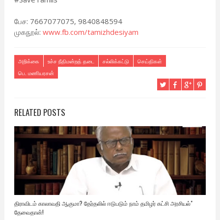
பேச: 7667077075, 9840848594
முகநூல்:
www.fb.com/tamizhdesiyam
அறிக்கை
உச்ச நீதிமன்றத் தடை
சல்லிக்கட்டு
செய்திகள்
பெ. மணியரசன்
RELATED POSTS
திராவிடம் காலாவதி ஆகுமா? தேர்தலில் ஈடுபடும் நாம் தமிழர் கட்சி அரசியல்"
தேவைதான்!