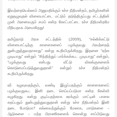
இவற்றையெல்லாம் அனுமதிக்கும் உச்ச நீதிமன்றம், தமிழர்களின்
ஏறுதழுவுதல் விளையாட்டை மட்டும் தடுத்திருப்பது சட்டத்தின்
முன் அனைவரும் சமம் என்ற கோட்பாட்டை உச்ச நீதிமன்றமே
மீறியதாக அமைகிறது!
தமிழ்நாடு அரசு சட்டத்தில் (2009), “சல்லிக்கட்டு
விளையாட்டிற்கு காளைகளைப் பழக்குவது அவற்றைத்
துன்புறுத்துவதாகாது“ என்று கூறியிருக்கிறது. இதனை “ஏற்க
முடியாது” என்றும் “சிந்தித்துப் பார்க்கக்கூட முடியாது” என்றும்,
“பழக்குவது என்பது வீட்டு விலங்குகளைக்
கொடுமைப்படுத்துவதுதான்” என்றும் உச்ச நீதிமன்றம்
கூறியிருக்கிறது.
ஏர் உழுவுவதற்கும், வண்டி இழுப்பதற்கும் காளைகளைப்
பழக்குவதுகூட இனி தடை செய்யப்படுமா என்ற கேள்வி
எழுகிறது. கன்று குடிப்பதற்காக சுரக்கும் மாட்டின் பாலை
கறப்பதும் துன்புறுத்துவதுதான் என்று உச்ச நீதிமன்றம் இனி
தடை போடுமா? எல்லாவற்றுக்கும் மேலாக, மாடுகளை –
ஆடுகளை – மற்ற பிராணிகளைக் கொன்று சாப்பிடுவது