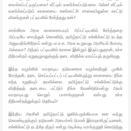
வைக்கப்பட்டிருப்பவை! வீட்டில் வளர்க்கப்படுபவை அல்ல! வீட்டில்
வளர்க்கப்படும் காளையை கண்காட்சி சாலையிலுள்ள காட்டு
விலங்குகள் பட்டியலில் சேர்த்தது ஏன்?
காங்கிரசு அரசு காளையையும் அப்பட்டியலில் சேர்த்ததை
அப்படியே வைத்துக் கொண்டு, தமிழ்நாட்டு சல்லிக்கட்டு நடத்த
அனுமதிக்கிறோம் என்று பா.ச.க. அரசு கூறுவது அரசியல் மோசடி
அல்லவா? அந்தப் பட்டியலில் காளை இன்றும் இருப்பதுதான், உச்ச
நீதிமன்றம் ஏறுதழுவலுக்குத் தடை விதிக்க வாய்ப்புத் தருகிறது.
இந்த வழக்கில் வாதாடிய நடுவணரசு வழக்கறிஞர் முகில்
ரோத்தகி, தடை செய்யப்பட்டப் பட்டியலிலிருந்து காளையை நீக்க
எந்த உறுதியும் தரவில்லை. தமிழ்நாட்டு சல்லிக்கட்டுக்கு
விதித்தத் தடையை மட்டும் நீக்க வேண்டுமென்று அவர்
வாதாடியது வெறும் பாசாங்குதான் என்பது உச்ச
நீதிமன்றத்துக்கும் தெரியும்!
இந்திய அரசின் தமிழ்நாட்டு ஒலிபெருக்கியாக உலா வந்து
கொண்டிருக்கும் நடுவண் அமைச்சர் பொன் இராதாகிருட்டிணன்,
சல்லிக்கட்டு நடந்தே தீரும் என்று அடிக்கடி வாக்குறுதி கொடுத்து