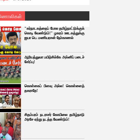
ணொலிகள்
"கர்நாடகத்தைப் போல தமிழ்நாட்டுக்குக்
கொடி வேண்டும்!" ழகரம் ஊடகத்துக்கு
ஐயா பெ. மணியரசன் நோ்காணல்
ஆரியத்துவா பயிற்சிக்கே அக்னிப் படைச்
சேர்ப்பு!
கொள்கைப் பிளவு அல்ல! கொள்ளைத்
தகராறே!
சிதம்பரம் நடராசர் கோயிலை தமிழ்நாடு
அரசே ஏற்று நடத்த வேண்டும்!