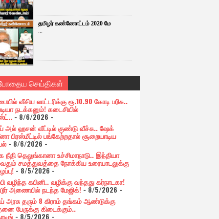
தமிழர் கண்ணோட்டம் 2020 மே
...
்போதைய செய்திகள்
பையில் வீசிய லாட்டரிக்கு ரூ.10.90 கோடி பரிசு..
படியா நடக்கனும்! கடைசியில்
ஸ்ட்..
- 8/6/2026
-
் அல் ஹசன் வீட்டில் குண்டு வீச்சு.. ஷேக்
னா பிரஸ்மீட்டில் பங்கேற்றதால் சூறையாடிய
பல்
- 8/6/2026
-
க நீதி தெலுங்கானா உச்சிமாநாடு.. இந்தியா
ுவதும் சமத்துவத்தை நோக்கிய உரையாடலுக்கு
ப்பு!
- 8/5/2026
-
்பி வழிந்த கபினி.. வழிக்கு வந்தது கர்நாடகா!
்டூர் அணையில் நடந்த மேஜிக்!
- 8/5/2026
-
ய் அரசு தரும் 8 கிராம் தங்கம் ஆண்டுக்கு
தனை பேருக்கு கிடைக்கும்..
ோடிங்
- 8/5/2026
-