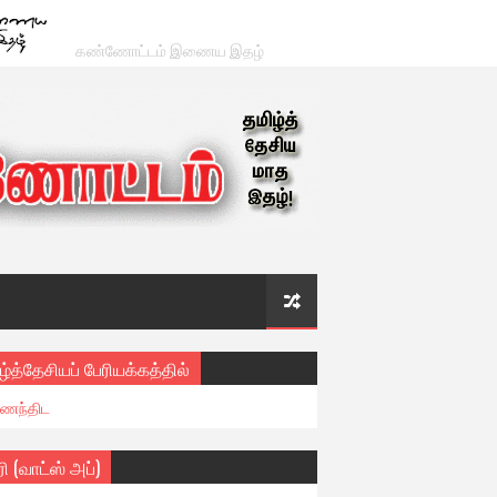
கண்ணோட்டம் இணைய இதழ்
ழ்த்தேசியப் பேரியக்கத்தில்
ைந்திட
ரி (வாட்ஸ் அப்)