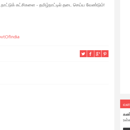
வடநாட்டுக் கட்சிகளை - தமிழ்நாட்டில் தடை செய்ய வேண்டும்!
vtOfIndia
வல
கண
உள்