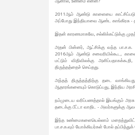
ஆனால், உண்மை என்ன?
2011ஆம் ஆண்டு காளையை காட்சிப்படுத்து
அப்போது இந்தியாவை ஆண்ட காங்கிரசு - தி
இதன் காரணமாகவே, சல்லிக்கட்டுக்கு முதற்
அதன் பின்னர், ஆட்சிக்கு வந்த பா.ச.க. 
2016ஆம் ஆண்டு சனவரியில்கூட, காளையை
மட்டும் விதிவிலக்கு அளிப்பதாகக்கூற
திருத்தத்தைச் செய்தது.
அந்தத் திருத்தத்திற்கு தடை வாங்கியத
ஆதாரங்களையும் கொடுப்பது, இந்திய அரசின
நம்முடைய வரிப்பணத்தால் இயங்கும் அரசு 
தடைக்கு பீட்டா வாதிட - அவர்களுக்கு 
இந்த உண்மைகளையெல்லாம் மறைத்துவிட்டு,
பா.ச.க.வும் யோக்கியர்கள் போல் தப்பித்து