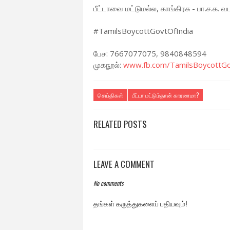
பீட்டாவை மட்டுமல்ல, காங்கிரசு - பா.ச.க. 
#TamilsBoycottGovtOfIndia
பேச: 7667077075, 9840848594
முகநூல்:
www.fb.com/TamilsBoycottGo
செய்திகள்
பீட்டா மட்டும்தான் காரணமா?
RELATED POSTS
LEAVE A COMMENT
No comments
தங்கள் கருத்துகளைப் பதியவும்!