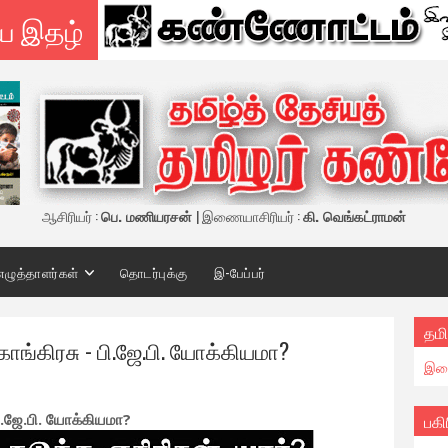
ய இதழ்
ஆசிரியர் :
பெ. மணியரசன்
| இணையாசிரியர் :
கி. வெங்கட்ராமன்
எழுத்தாளர்கள்
தொடர்புக்கு
இ-பேப்பர்
தமி
ாங்கிரசு - பி.ஜே.பி. யோக்கியமா?
இண
பி.ஜே.பி. யோக்கியமா?
பகி