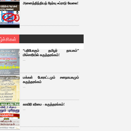
அனைத்திந்தியத் தேர்வு ஃப்ராடு வேலை!
ழ்ச்சிகள்
“பறிபோகும் தமிழர் தாயகம்”
மிசொரியில் கருத்தரங்கம்!
...
மக்கள் போராட்டமும் சனநாயகமும்
கருத்தரங்கம்
...
காவிரி உரிமை - கருத்தரங்கம்!
...