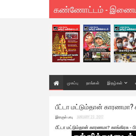
கண்ணோட்டம் - இணை
முகப்பு
நாங்கள்
இதழ்கள்
பீட்டா மட்டும்தான் காரணமா? க
இராகுல் பாபு
JANUARY 23, 2017
பீட்டா மட்டும்தான் காரணமா? காங்கிரசு - 