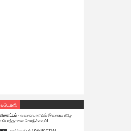
ையொளி
்ணோட்டம்
- வலையொளியில் இணைய கீழே
ள பொத்தானை சொடுக்கவும்!