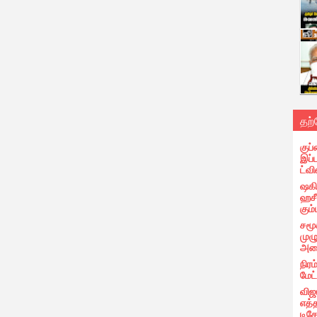
தற
குப்
இப்
ட்வி
ஷகிப
ஹசீ
கும்
சமூ
முழ
அழை
நிரம
மேட
விஜ
எத்
டிக