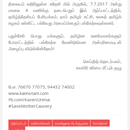
நிலையம் எதிரிலுள்ள சுதேசி மில் அருகில், 7.7.2017 அன்று
மாலை 4 மணிக்கு நடைபெறும் இவ் ஆர்ப்பாட்டத்தில்,
தமிழ்த்தேசியப் பேரியக்கம், நாம் தமிழர் கட்சி, உலகத் தமிழ்க்
கழகம் உள்ளிட்ட பல்வேறு அமைப்பினரும் பங்கேற்கவுள்ளனர்.
புதுச்சேரி பொது மக்களும், தமிழின உணர்வாளர்களும்
போராட்டத்தில் பங்கேற்க வேண்டுமென அன்புரிமையுடன்
அழைப்பு விடுக்கின்றோம்!
செய்தித் தொடர்பகம்,
காவிரி உரிமை மீட்புக் குழு
பேச: 76670 77075, 94432 74002
www.kannotam.com
Fb.com/KaveriUrimai
#SaveMotherCauvery
ஆர்ப்பாட்டம்
கதிராமங்கலம்
காவல்துறை அடக்குமுறை
செய்திகள்