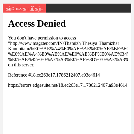
தற்போதைய இதழ்..