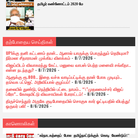
தமிழர் கண்ணோட்டம் 2020 மே
...
தற்போதைய செய்திகள்
UPIக்கு தனி கட்டணம் தான்.. ஆனால் யாருக்கு பொருந்தும் தெரியுமா?
நிர்மலா சீதாராமன் முக்கிய விளக்கம்
- 8/7/2026
-
விஜய்யிடம் விவாகரத்து கேட்ட மனுவை வாபஸ் பெற்ற மனைவி சங்கீதா..
என்ன நடந்தது?
- 8/7/2026
-
ஆளுக்கு ரூ.800.. இதை வச்சு வாடிப்பட்டிக்கு தான் போக முடியும்..
தவெக பட்ஜெட் அறிவிப்பால் குழப்பம்!
- 8/6/2026
-
தலையில் துண்டு, நெற்றியில் பட்டை நாமம்.. “\"முதலமைச்சர் விஜய்
ப்ரோ”.. கோஷமிட்டு விவசாயிகள் போராட்டம்!
- 8/6/2026
-
திருச்செந்தூர் அருகே குடிபோதையில் சொகுசு கார் ஓட்டியதில் விபத்து!
ஒருவர் பலி!
- 8/6/2026
-
காணொலிகள்
"கர்நாடகத்தைப் போல தமிழ்நாட்டுக்குக் கொடி வேண்டும்!"