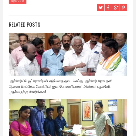
புதுச்சேரி
RELATED POSTS
புதுச்சேரியில் ஐட்ரோகார்பன் எடுப்பதை தடை செய்து புதுச்சேரி அரசு தனி
ஆணை பிறப்பிக்க வேண்டும்! ஐயா பெ. மணியரசன் அவர்கள் புதுச்சேரி
முதல்வருக்கு கோரிக்கை!