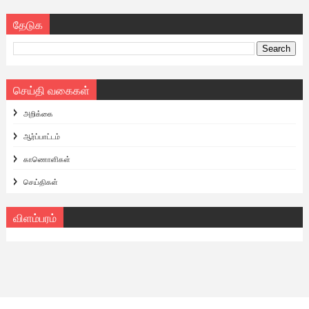
தேடுக
செய்தி வகைகள்
அறிக்கை
ஆர்ப்பாட்டம்
காணொளிகள்
செய்திகள்
விளம்பரம்