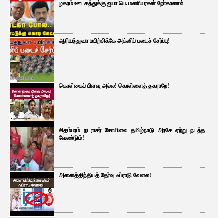
ழகரம் ஊடகத்துக்கு ஐயா பெ. மணியரசன் நோ்காணல்
ஆரியத்துவா பயிற்சிக்கே அக்னிப் படைச் சேர்ப்பு!
கொள்கைப் பிளவு அல்ல! கொள்ளைத் தகராறே!
சிதம்பரம் நடராசர் கோயிலை தமிழ்நாடு அரசே ஏற்று நடத்த
வேண்டும்!
அனைத்திந்தியத் தேர்வு ஃப்ராடு வேலை!