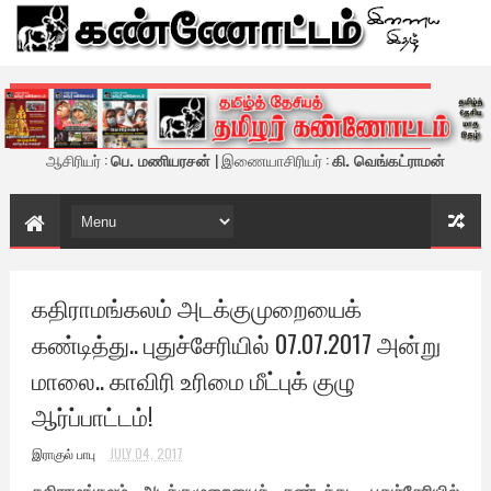
கண்ணோட்டம் - இணைய இதழ்
ஆசிரியர் :
பெ. மணியரசன்
| இணையாசிரியர் :
கி. வெங்கட்ராமன்
கதிராமங்கலம் அடக்குமுறையைக்
கண்டித்து.. புதுச்சேரியில் 07.07.2017 அன்று
மாலை.. காவிரி உரிமை மீட்புக் குழு
ஆர்ப்பாட்டம்!
இராகுல் பாபு
JULY 04, 2017