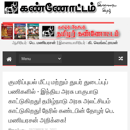
கண்ணோட்டம் - இணைய இதழ்
ஆசிரியர் :
பெ. மணியரசன்
| இணையாசிரியர் :
கி. வெங்கட்ராமன்
குமரிப்புயல் மீட்பு மற்றும் துயர் துடைப்புப்
பணிகளில் - இந்திய அரசு பாகுபாடு
காட்டுகிறது! தமிழ்நாடு அரசு அலட்சியம்
காட்டுகிறது! நேரில் கண்டபின் தோழர் பெ.
மணியரசன் அறிக்கை!
இராகுல் பாபு
DECEMBER 14, 2017