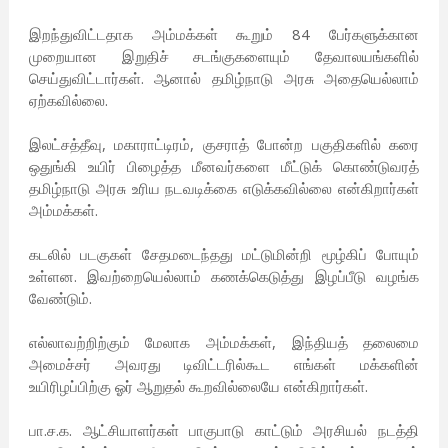
இறந்துவிட்டதாக அம்மக்கள் கூறும் 84 பேர்களுக்கான
முறையான இறுதிச் சடங்குகளையும் தேவாலயங்களில்
செய்துவிட்டார்கள். ஆனால் தமிழ்நாடு அரசு அதையெல்லாம்
ஏற்கவில்லை.
இலட்சத்தீவு, மகாராட்டிரம், குசராத் போன்ற பகுதிகளில் கரை
ஒதுங்கி உயிர் பிழைத்த மீனவர்களை மீட்டுக் கொண்டுவரத்
தமிழ்நாடு அரசு உரிய நடவடிக்கை எடுக்கவில்லை என்கிறார்கள்
அம்மக்கள்.
கடலில் படகுகள் சேதமடைந்தது மட்டுமின்றி மூழ்கிப் போயும்
உள்ளன. இவற்றையெல்லாம் கணக்கெடுத்து இழப்பீடு வழங்க
வேண்டும்.
எல்லாவற்றிற்கும் மேலாக அம்மக்கள், இந்தியத் தலைமை
அமைச்சர் அவரது டிவிட்டரில்கூட எங்கள் மக்களின்
உயிரிழப்பிற்கு ஓர் ஆறுதல் கூறவில்லையே என்கிறார்கள்.
பா.ச.க. ஆட்சியாளர்கள் பாகுபாடு காட்டும் அரசியல் நடத்தி