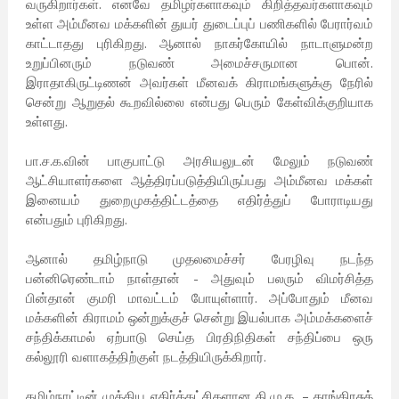
வருகிறார்கள். எனவே தமிழர்களாகவும் கிறித்தவர்களாகவும்
உள்ள அம்மீனவ மக்களின் துயர் துடைப்புப் பணிகளில் பேரார்வம்
காட்டாதது புரிகிறது. ஆனால் நாகர்கோயில் நாடாளுமன்ற
உறுப்பினரும் நடுவண் அமைச்சருமான பொன்.
இராதாகிருட்டிணன் அவர்கள் மீனவக் கிராமங்களுக்கு நேரில்
சென்று ஆறுதல் கூறவில்லை என்பது பெரும் கேள்விக்குறியாக
உள்ளது.
பா.ச.க.வின் பாகுபாட்டு அரசியலுடன் மேலும் நடுவண்
ஆட்சியாளர்களை ஆத்திரப்படுத்தியிருப்பது அம்மீனவ மக்கள்
இனையம் துறைமுகத்திட்டத்தை எதிர்த்துப் போராடியது
என்பதும் புரிகிறது.
ஆனால் தமிழ்நாடு முதலமைச்சர் பேரழிவு நடந்த
பன்னிரெண்டாம் நாள்தான் - அதுவும் பலரும் விமர்சித்த
பின்தான் குமரி மாவட்டம் போயுள்ளார். அப்போதும் மீனவ
மக்களின் கிராமம் ஒன்றுக்குச் சென்று இயல்பாக அம்மக்களைச்
சந்திக்காமல் ஏற்பாடு செய்த பிரதிநிதிகள் சந்திப்பை ஒரு
கல்லூரி வளாகத்திற்குள் நடத்தியிருக்கிறார்.
தமிழ்நாட்டின் முக்கிய எதிர்க்கட்சிகளான தி.மு.க. – காங்கிரசுத்