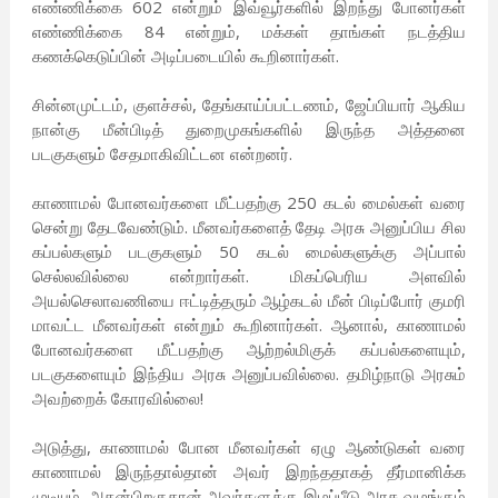
எண்ணிக்கை 602 என்றும் இவ்வூர்களில் இறந்து போனர்கள்
எண்ணிக்கை 84 என்றும், மக்கள் தாங்கள் நடத்திய
கணக்கெடுப்பின் அடிப்படையில் கூறினார்கள்.
சின்னமுட்டம், குளச்சல், தேங்காய்ப்பட்டணம், ஜேப்பியார் ஆகிய
நான்கு மீன்பிடித் துறைமுகங்களில் இருந்த அத்தனை
படகுகளும் சேதமாகிவிட்டன என்றனர்.
காணாமல் போனவர்களை மீட்பதற்கு 250 கடல் மைல்கள் வரை
சென்று தேடவேண்டும். மீனவர்களைத் தேடி அரசு அனுப்பிய சில
கப்பல்களும் படகுகளும் 50 கடல் மைல்களுக்கு அப்பால்
செல்லவில்லை என்றார்கள். மிகப்பெரிய அளவில்
அயல்செலாவணியை ஈட்டித்தரும் ஆழ்கடல் மீன் பிடிப்போர் குமரி
மாவட்ட மீனவர்கள் என்றும் கூறினார்கள். ஆனால், காணாமல்
போனவர்களை மீட்பதற்கு ஆற்றல்மிகுக் கப்பல்களையும்,
படகுகளையும் இந்திய அரசு அனுப்பவில்லை. தமிழ்நாடு அரசும்
அவற்றைக் கோரவில்லை!
அடுத்து, காணாமல் போன மீனவர்கள் ஏழு ஆண்டுகள் வரை
காணாமல் இருந்தால்தான் அவர் இறந்ததாகத் தீர்மானிக்க
முடியும். அதன்பிறகுதான் அவர்களுக்கு இழப்பீடு அரசு வழங்கும்