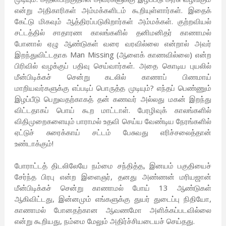
என்று அதிகாரிகள் அம்மக்களிடம் கூறியுள்ளார்கள். இதைக்
கேட்டு மிகவும் ஆத்திரப்படுகிறார்கள் அம்மக்கள். குற்றவியல்
சட்டத்தில் சாதாரண காலங்களில் தனிமனிதர் காணாமல்
போனால் ஏழு ஆண்டுகள் வரை வரவில்லை என்றால் அவர்
இறந்துவிட்டதாக Man Missing (ஆளைக் காணவில்லை) என்ற
பிரிவில் வழக்குப் பதிவு செய்வார்கள். அதை கொடிய புயலில்
மீன்பிடிக்கச் சென்று கடலில் காணாப் பிணமாய்
மாறியவர்களுக்கு எப்படிப் பொருத்த முடியும்? எந்தப் பெண்ணும்
இழப்பீடு பெறுவதற்காகத் தன் கணவர் அல்லது மகன் இறந்து
விட்டதாகப் பொய் கூற மாட்டாள். பேரழிவுக் காலங்களில்
விதிமுறைகளையும் பாராமல் உதவி செய்ய வேண்டிய நேரங்களில்
ஏட்டுச் சுரைக்காய் சட்டம் பேசுவது எரிச்சலைத்தான்
உண்டாக்கும்!
போராட்டத் திடலிலேயே நம்மை சந்தித்த, இனயம் பகுதியைச்
சேர்ந்த பிரபு என்ற இளைஞர், தனது அண்ணன் மரியஜான்
மீன்பிடிக்கச் சென்று காணாமல் போய் 13 ஆண்டுகள்
ஆகிவிட்டது, இன்னமும் எங்களுக்கு துயர் துடைப்பு நிதியோ,
காணாமல் போனதற்கான ஆவணமோ அளிக்கப்படவில்லை
என்று கூறியது, நம்மை மேலும் அதிர்ச்சியடையச் செய்தது.