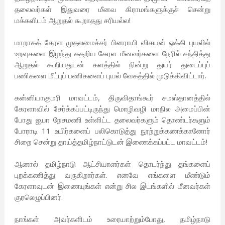
தலைவர்கள் இதுவரை மீனவ கிராமங்களுக்குச் சென்று
மக்களிடம் ஆறுதல் கூறாதது சரியல்ல!
மாறாகக் கேரள முதலமைச்சர் பினராயி விசயன் ஒக்கி புயலில்
உறவுகளை இழந்து கதறிய கேரள மீனவர்களை நேரில் சந்தித்து
ஆறுதல் கூறியதுடன் களத்தில் நின்று துயர் துடைப்புப்
பணிகளை மீட்புப் பணிகளைப் புயல் வேகத்தில் முடுக்கிவிட்டார்.
கன்னியாகுமரி மாவட்டம், திருவிதாங்கூர் சமஸ்தானத்தில்
கேரளாவில் சேர்க்கப்பட்டிருந்து மொழிவழி மாநில அமைப்பின்
போது ஐயா நேசமணி உள்ளிட்ட தலைவர்களும் தொண்டர்களும்
போராடி 11 உயிர்களைப் பலிகொடுத்து நூற்றுக்கணக்கானோர்
சிறை சென்று தாய்த்தமிழ்நாட்டுடன் இணைக்கப்பட்ட மாவட்டம்!
ஆனால் தமிழ்நாடு ஆட்சியாளர்கள் தொடர்ந்து தங்களைப்
புறக்கணித்து வருகிறார்கள். எனவே எங்களை மீண்டும்
கேரளாவுடன் இணையுங்கள் என்று சில இடங்களில் மீனவர்கள்
குரலெழுப்பினர்.
நாங்கள் அவர்களிடம் உரையாற்றும்போது, தமிழ்நாடு