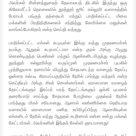
அவர்கள் சின்னத்துறைத் தேவாலயத் திடலில் இருந்து ஒரு
கிலோமீட்டர் தொலைவில் தூத்தூர் ஜூட் கல்லூரி வளாகத்தில்
பேராயர் பங்குத் தந்தையர் மற்றும் பாதிக்கப்பட்ட மீனவ
மக்களின் பிரதிநிதிகளைச் சந்தித்து கோரிக்கை மனுக்கள்
வாங்கப்போகிறார் என்ற செய்தி வந்தது.
பாதிக்கப்பட்ட மக்கள் கூடியுள்ள இங்கு வந்து முதலமைச்சர்
நமக்கு ஆறுதல் கூறமாட்டாரா என்ற குரல் அங்கு அழுது
கொண்டிருந்த பெண்கள் மற்றும் ஆண்களிடமிருந்து எழுந்தது.
தூத்தூர் கல்லூரிக்கு வரும்முன் முதலமைச்சர் புயலில்
முற்றிலுமாக தரையில் விழுந்து சேதமடைந்த வாழைத் தோப்பு
ஒன்றை கல்படி கிராமப்பகுதியில் நேரில் பார்த்து வந்தார் என்ற
செய்தியும் அங்கு சிலர் சொன்னார்கள். ஏராளமான வாழைத்
தோட்டங்களும் இரப்பர் மரத் தோட்டங்களும் ஒக்கி புயலால்
தரையோடு சாய்ந்து சேதமான பேரழிவை முதல்வர் நேரில்
பார்த்தது மிகச் சரியானது. ஆனால் எண்ணிக்கை தெரியாத
வகையில் ஏராளமான மனித உயிரிழப்பிற்கு ஆளாகியுள்ள
எங்களிடம் நேரில் வந்து ஆறுதல் கூறினால் என்ன என்று மக்கள்
கேட்டார்கள். அவர்களின் இந்தக் கேள்வி ஞாயமானது!