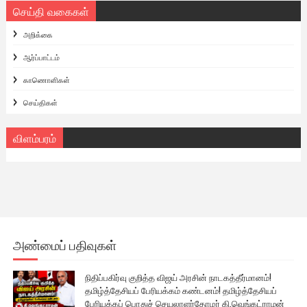
செய்தி வகைகள்
அறிக்கை
ஆர்ப்பாட்டம்
காணொளிகள்
செய்திகள்
விளம்பரம்
அண்மைப் பதிவுகள்
நிதிப்பகிர்வு குறித்த விஜய் அரசின் நாடகத்தீர்மானம்!
தமிழ்த்தேசியப் பேரியக்கம் கண்டனம்! தமிழ்த்தேசியப்
பேரியக்கப் பொதுச் செயலாளர்தோழர் கி.வெங்கட்ராமன்