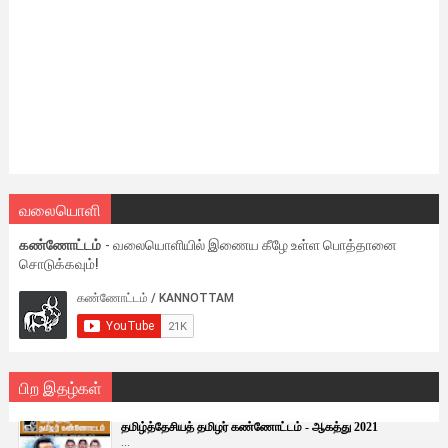
வலையொளி
கண்ணோட்டம்
- வலையொளியில் இணைய கீழே உள்ள பொத்தானை
சொடுக்கவும்!
பிற இதழ்கள்
தமிழ்த்தேசியத் தமிழர் கண்ணோட்டம் - ஆகத்து 2021
...