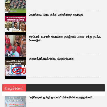
கொள்கைப் பிளவு அல்ல! கொள்ளைத் தகராறே!
சிதம்பரம் நடராசர் கோயிலை தமிழ்நாடு அரசே ஏற்று நடத்த
வேண்டும்!
அனைத்திந்தியத் தேர்வு ஃப்ராடு வேலை!
நிகழ்ச்சிகள்
“பறிபோகும் தமிழர் தாயகம்” மிசொரியில் கருத்தரங்கம்!
...