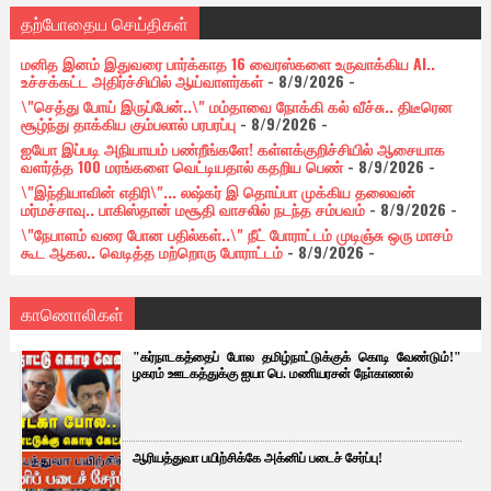
தற்போதைய செய்திகள்
மனித இனம் இதுவரை பார்க்காத 16 வைரஸ்களை உருவாக்கிய AI..
உச்சக்கட்ட அதிர்ச்சியில் ஆய்வாளர்கள்
- 8/9/2026
-
\"செத்து போய் இருப்பேன்..\" மம்தாவை நோக்கி கல் வீச்சு.. திடீரென
சூழ்ந்து தாக்கிய கும்பலால் பரபரப்பு
- 8/9/2026
-
ஐயோ இப்படி அநியாயம் பண்றீங்களே! கள்ளக்குறிச்சியில் ஆசையாக
வளர்த்த 100 மரங்களை வெட்டியதால் கதறிய பெண்
- 8/9/2026
-
\"இந்தியாவின் எதிரி\"... லஷ்கர் இ தொய்பா முக்கிய தலைவன்
மர்மச்சாவு.. பாகிஸ்தான் மசூதி வாசலில் நடந்த சம்பவம்
- 8/9/2026
-
\"நேபாளம் வரை போன பதில்கள்..\" நீட் போராட்டம் முடிஞ்சு ஒரு மாசம்
கூட ஆகல.. வெடித்த மற்றொரு போராட்டம்
- 8/9/2026
-
காணொலிகள்
"கர்நாடகத்தைப் போல தமிழ்நாட்டுக்குக் கொடி வேண்டும்!"
ழகரம் ஊடகத்துக்கு ஐயா பெ. மணியரசன் நோ்காணல்
ஆரியத்துவா பயிற்சிக்கே அக்னிப் படைச் சேர்ப்பு!