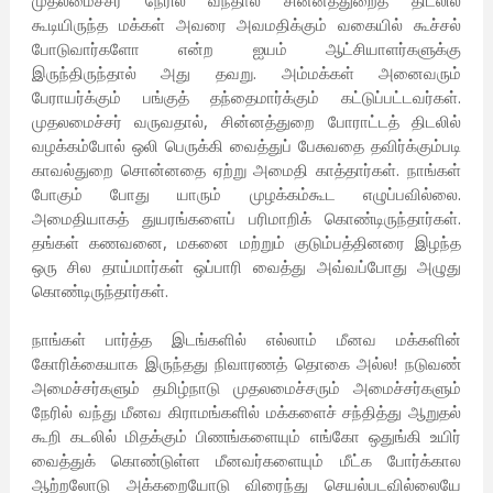
முதலமைச்சர் நேரில் வந்தால் சின்னத்துறைத் திடலில்
கூடியிருந்த மக்கள் அவரை அவமதிக்கும் வகையில் கூச்சல்
போடுவார்களோ என்ற ஐயம் ஆட்சியாளர்களுக்கு
இருந்திருந்தால் அது தவறு. அம்மக்கள் அனைவரும்
பேராயர்க்கும் பங்குத் தந்தைமார்க்கும் கட்டுப்பட்டவர்கள்.
முதலமைச்சர் வருவதால், சின்னத்துறை போராட்டத் திடலில்
வழக்கம்போல் ஒலி பெருக்கி வைத்துப் பேசுவதை தவிர்க்கும்படி
காவல்துறை சொன்னதை ஏற்று அமைதி காத்தார்கள். நாங்கள்
போகும் போது யாரும் முழக்கம்கூட எழுப்பவில்லை.
அமைதியாகத் துயரங்களைப் பரிமாறிக் கொண்டிருந்தார்கள்.
தங்கள் கணவனை, மகனை மற்றும் குடும்பத்தினரை இழந்த
ஒரு சில தாய்மார்கள் ஒப்பாரி வைத்து அவ்வப்போது அழுது
கொண்டிருந்தார்கள்.
நாங்கள் பார்த்த இடங்களில் எல்லாம் மீனவ மக்களின்
கோரிக்கையாக இருந்தது நிவாரணத் தொகை அல்ல! நடுவண்
அமைச்சர்களும் தமிழ்நாடு முதலமைச்சரும் அமைச்சர்களும்
நேரில் வந்து மீனவ கிராமங்களில் மக்களைச் சந்தித்து ஆறுதல்
கூறி கடலில் மிதக்கும் பிணங்களையும் எங்கோ ஒதுங்கி உயிர்
வைத்துக் கொண்டுள்ள மீனவர்களையும் மீட்க போர்க்கால
ஆற்றலோடு அக்கறையோடு விரைந்து செயல்படவில்லையே