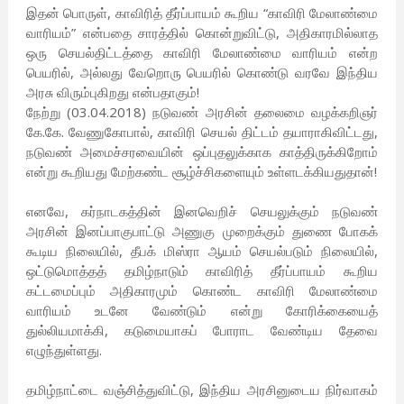
இதன் பொருள், காவிரித் தீர்ப்பாயம் கூறிய “காவிரி மேலாண்மை
வாரியம்” என்பதை சாரத்தில் கொன்றுவிட்டு, அதிகாரமில்லாத
ஒரு செயல்திட்டத்தை காவிரி மேலாண்மை வாரியம் என்ற
பெயரில், அல்லது வேறொரு பெயரில் கொண்டு வரவே இந்திய
அரசு விரும்புகிறது என்பதாகும்!
நேற்று (03.04.2018) நடுவண் அரசின் தலைமை வழக்கறிஞர்
கே.கே. வேணுகோபால், காவிரி செயல் திட்டம் தயாராகிவிட்டது,
நடுவண் அமைச்சரவையின் ஒப்புதலுக்காக காத்திருக்கிறோம்
என்று கூறியது மேற்கண்ட சூழ்ச்சிகளையும் உள்ளடக்கியதுதான்!
எனவே, கர்நாடகத்தின் இனவெறிச் செயலுக்கும் நடுவண்
அரசின் இனப்பாகுபாட்டு அணுகு முறைக்கும் துணை போகக்
கூடிய நிலையில், தீபக் மிஸ்ரா ஆயம் செயல்படும் நிலையில்,
ஒட்டுமொத்தத் தமிழ்நாடும் காவிரித் தீர்ப்பாயம் கூறிய
கட்டமைப்பும் அதிகாரமும் கொண்ட காவிரி மேலாண்மை
வாரியம் உடனே வேண்டும் என்று கோரிக்கையைத்
துல்லியமாக்கி, கடுமையாகப் போராட வேண்டிய தேவை
எழுந்துள்ளது.
தமிழ்நாட்டை வஞ்சித்துவிட்டு, இந்திய அரசினுடைய நிர்வாகம்