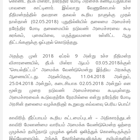
கொண்ட தீபக் மிஸ்ரா, நரேந்திர மோடி அரசைக் கண்டிப்பதுபோல்
பாவனை காட்டினார். இவ்வாறு வேணுகோபால் உச்ச
நீதிமன்றத்தில் தவறான தகவல் கூறிய நாளுக்கு முதல்
நாள்தான் (02.05.2018) புதுதில்லியில் தலைமை அமைச்சர்
நரேந்திர மோடி தலைமையில் நடுவண் அமைச்சரவை கூடி
சுரங்கம், புகையிலை, மருத்துவமனை உள்ளிட்ட ஆறு
திட்டங்களுக்கு ஒப்புதல் கொடுத்தது.
அதற்கு முன் 2018 ஏப்ரல் 9 அன்று உச்ச நீதிமன்ற
விசாரணையில், தீபக் மிஸ்ரா ஆயம் 03.05.2018க்குள்
“செயல்திட்டம்” அமைக்க வேண்டுமென்று இந்திய அரசுக்கு
ஆணையிட்டது. அதன்பிறகு, 11.04.2018 அன்றும்,
25.04.2018 அன்றும், கடைசியாக 02.05.2018 அன்றும் என
மூன்று முறை நடுவண் அமைச்சரவை கூடியுள்ளது.
அமைச்சரவைக் கூடுவதற்கே நேரமில்லை என்று நரேந்திர மோடி
அரசின் தலைமை வழக்கறிஞர் கூறுவது எவ்வளவு பெரிய பொய்!
காவிரித் தீர்ப்பாயம் கூறிய கட்டமைப்புடன் – அதிகாரத்துடன்
காவிரி மேலாண்மை வாரியம் அமைக்க வேண்டுமென்ற ஒற்றை
முழக்கம் தமிழ்நாடு முழுக்க ஓங்கி ஒலித்துக் கொண்டிருக்கும்
இவ்வேளையில், அந்தக் கோரிக்கையலிருந்து தமிழர்களின்