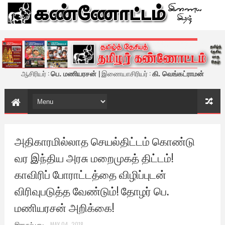
கண்ணோட்டம் - இணைய இதழ்
ஆசிரியர் :
பெ. மணியரசன்
| இணையாசிரியர் :
கி. வெங்கட்ராமன்
அதிகாரமில்லாத செயல்திட்டம் கொண்டு
வர இந்திய அரசு மறைமுகத் திட்டம்!
காவிரிப் போராட்டத்தை விழிப்புடன்
விரிவுபடுத்த வேண்டும்! தோழர் பெ.
மணியரசன் அறிக்கை!
இராகுல் பாபு
MAY 04, 2018