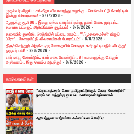
முதல்வர் விஜய் - சங்கீதா விவாகரத்து வழக்கு.. செங்கல்பட்டு கோர்ட்டில்
இன்று விசாரணை!
- 8/7/2026
-
ஆளுக்கு ரூ.800.. இதை வச்சு வாடிப்பட்டிக்கு தான் போக முடியும்..
தவெக பட்ஜெட் அறிவிப்பால் குழப்பம்!
- 8/6/2026
-
தலையில் துண்டு, நெற்றியில் பட்டை நாமம்.. “\"முதலமைச்சர் விஜய்
ப்ரோ”.. கோஷமிட்டு விவசாயிகள் போராட்டம்!
- 8/6/2026
-
திருச்செந்தூர் அருகே குடிபோதையில் சொகுசு கார் ஓட்டியதில் விபத்து!
ஒருவர் பலி!
- 8/6/2026
-
யார் வாழ வேண்டும்.. யார் சாக வேண்டும்.. AI கைகளுக்கு போகும்
அதிகாரம்.. இது ரொம்ப ஆபத்து!
- 8/6/2026
-
காணொலிகள்
"கர்நாடகத்தைப் போல தமிழ்நாட்டுக்குக் கொடி வேண்டும்!"
ழகரம் ஊடகத்துக்கு ஐயா பெ. மணியரசன் நோ்காணல்
ஆரியத்துவா பயிற்சிக்கே அக்னிப் படைச் சேர்ப்பு!