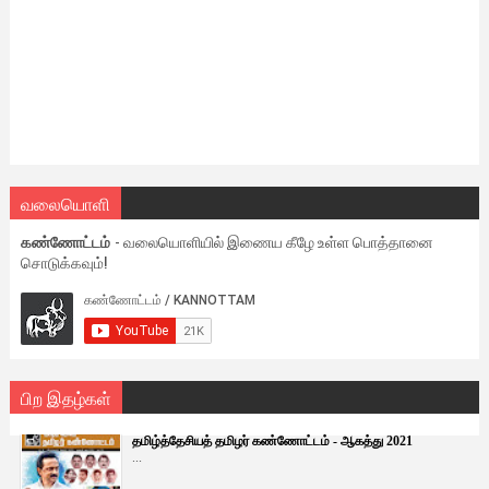
வலையொளி
கண்ணோட்டம்
- வலையொளியில் இணைய கீழே உள்ள பொத்தானை
சொடுக்கவும்!
பிற இதழ்கள்
தமிழ்த்தேசியத் தமிழர் கண்ணோட்டம் - ஆகத்து 2021
...