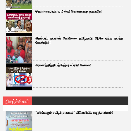
கொள்கைப் பிளவு அல்ல! கொள்ளைத் தகராறே!
சிதம்பரம் நடராசர் கோயிலை தமிழ்நாடு அரசே ஏற்று நடத்த
வேண்டும்!
அனைத்திந்தியத் தேர்வு ஃப்ராடு வேலை!
நிகழ்ச்சிகள்
“பறிபோகும் தமிழர் தாயகம்” மிசொரியில் கருத்தரங்கம்!
...