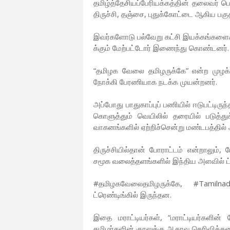
தமிழ்த்தேசியப்பேரியக்கத்தின் தலைவர் 
திருச்சி, தஞ்சை, புதுக்கோட்டை ஆகிய ப
இவர்களோடு பல்வேறு கட்சி இயக்கங்களைச்
க்கும் மேற்பட்டோர் இணைந்து கொண்டனர்.
“தமிழக வேலை தமிழருக்கே” என்ற மு
நோக்கி பேரணியாக நடக்க முயன்றனர்.
அப்போது பாதுகாப்புப் பணியில் ஈடுபட்டி
கொளுத்தும் வெயிலில் தரையில் படுத்
வாகனங்களில் ஏற்றிச்சென்று மண்டபத்தில
திருச்சியில்தான் போராட்டம் என்றாலும்
சமூக வலைத்தளங்களில் இந்திய அளவில் ட
#தமிழகவேலைதமிழருக்கே, #Tamilnad
ட்ரெண்டிங்கில் இருந்தன.
இதை மராட்டியர்கள், “மராட்டியர்களின்
தமிழர்களின் குரலுக்கு ஆதரவு தெரிவித்தன