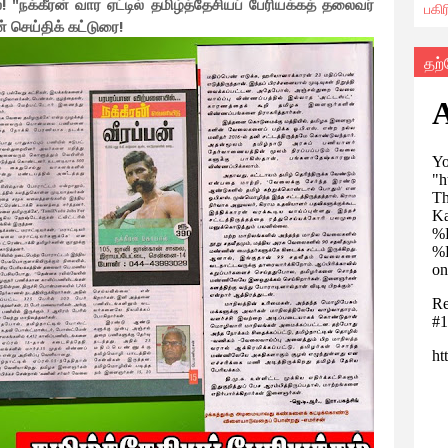
நக்கீரன் வார ஏட்டில் தமிழ்த்தேசியப் பேரியக்கத் தலைவர்
பகி
 செய்திக் கட்டுரை!
தற