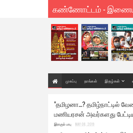
கண்ணோட்டம் - இணை
முகப்பு
நாங்கள்
இதழ்கள்
"தமிழனா…? தமிழ்நாட்டில் வேல
மணியரசன் அவர்களது பேட்டியு
இராகுல் பாபு
MAY 08, 2019