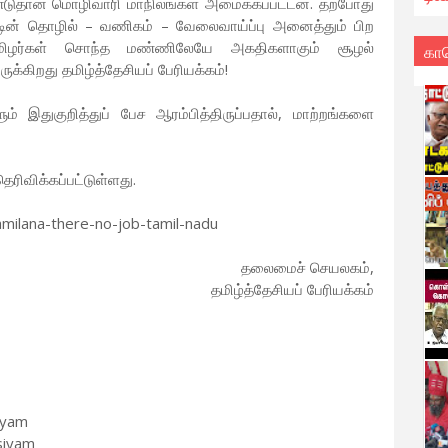
டுதான் மொழிவாரி மாநிலங்கள் அமைக்கப்பட்டன. தற்போது
ட்டின் தொழில் – வணிகம் – வேலைவாய்ப்பு அனைத்தும் பிற
, தமிழர்கள் சொந்த மண்ணிலேயே அகதிகளாகும் சூழல்
கா
ுக்கிறது தமிழ்த்தேசியப் பேரியக்கம்!
களும் இதுகுறித்துப் பேச ஆரம்பித்திருப்பதால், மாற்றங்களை
தெரிவிக்கப்பட்டுள்ளது.
tamilana-there-no-job-tamil-nadu
தலைமைச் செயலகம்,
தமிழ்த்தேசியப் பேரியக்கம்
iyam
siyam