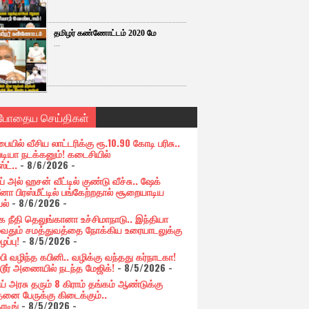
தமிழர் கண்ணோட்டம் 2020 மே
...
்போதைய செய்திகள்
பையில் வீசிய லாட்டரிக்கு ரூ.10.90 கோடி பரிசு..
படியா நடக்கனும்! கடைசியில்
ஸ்ட்..
- 8/6/2026
-
் அல் ஹசன் வீட்டில் குண்டு வீச்சு.. ஷேக்
னா பிரஸ்மீட்டில் பங்கேற்றதால் சூறையாடிய
பல்
- 8/6/2026
-
க நீதி தெலுங்கானா உச்சிமாநாடு.. இந்தியா
ுவதும் சமத்துவத்தை நோக்கிய உரையாடலுக்கு
ப்பு!
- 8/5/2026
-
்பி வழிந்த கபினி.. வழிக்கு வந்தது கர்நாடகா!
்டூர் அணையில் நடந்த மேஜிக்!
- 8/5/2026
-
ய் அரசு தரும் 8 கிராம் தங்கம் ஆண்டுக்கு
தனை பேருக்கு கிடைக்கும்..
ோடிங்
- 8/5/2026
-