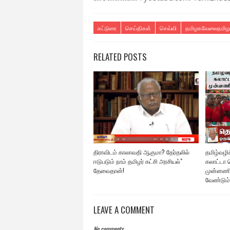
கட்டுரை
செய்திகள்
செவ்வி
தமிழகவேலைதமிழர
RELATED POSTS
திராவிடம் காலாவதி ஆகுமா? தேர்தலில்
தமிழ்வழிக்
ஈடுபடும் நாம் தமிழர் கட்சி அரசியல்"
கலாட்டா ச
தேவைதான்!
முன்னணி
வேண்டும்
LEAVE A COMMENT
No comments