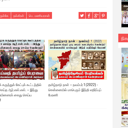
ுக்கே
நக்கீரன்
பெ. மணியரசன்
நிக
 கருத்துக் கேட்புக் கூட்டத்தில்
தமிழ்நாடு நாள் – நவம்பர் 1 (2022) -
ெய்த ஆர்.எஸ்.எஸ். – இந்து
சென்னையில் மாபெரும் இந்தி எதிர்ப்புப்
யினரைக் கைது செய்ய
பேரணி
!