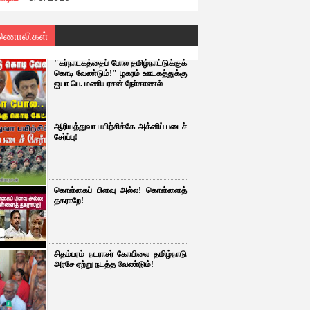
ணொலிகள்
"கர்நாடகத்தைப் போல தமிழ்நாட்டுக்குக்
கொடி வேண்டும்!" ழகரம் ஊடகத்துக்கு
ஐயா பெ. மணியரசன் நோ்காணல்
ஆரியத்துவா பயிற்சிக்கே அக்னிப் படைச்
சேர்ப்பு!
கொள்கைப் பிளவு அல்ல! கொள்ளைத்
தகராறே!
சிதம்பரம் நடராசர் கோயிலை தமிழ்நாடு
அரசே ஏற்று நடத்த வேண்டும்!