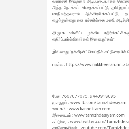
வளர்ச்சி இவற்றை அடிப்படையாகக் கொண்
அந்த நோக்கம் சிதைக்கப்பட்டு, தமிழ்நா
மாநிலத்தவரால் ஆக்கிரமிக்கப்பட்டு
எழுந்துள்ளது என எச்சரிக்கை மணி அடித்திர
தி.மு.க. உள்ளிட்ட முக்கிய எதிர்க்கட்சி
எதிர்ப்பார்க்கிறார்கள் இளைஞர்கள்”.
இவ்வாறு “நக்கீரன்” செய்திக் கட்டுரையில் 
படிக்க : https://www.nakkheeran.in/…/
பேச: 7667077075, 9443918095
முகநூல் : www.fb.com/tamizhdesiyam
ஊடகம் : www.kannottam.com
இணையம் : www.tamizhdesiyam.com
சுட்டுரை : www.twitter.com/Tamizhdes
காணொலிகள் : youtube.com/Tamizhde