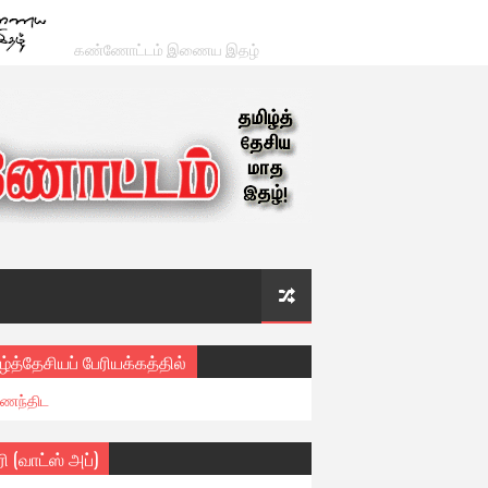
கண்ணோட்டம் இணைய இதழ்
ழ்த்தேசியப் பேரியக்கத்தில்
ைந்திட
ரி (வாட்ஸ் அப்)