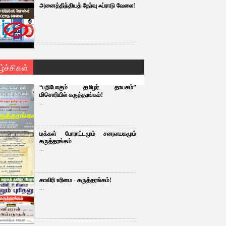
அனைத்திந்தியத் தேர்வு ஃப்ராடு வேலை!
ழ்ச்சிகள்
“பறிபோகும் தமிழர் தாயகம்”
மிசொரியில் கருத்தரங்கம்!
...
மக்கள் போராட்டமும் சனநாயகமும்
கருத்தரங்கம்
...
காவிரி உரிமை - கருத்தரங்கம்!
...