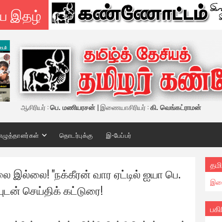
ய இதழ்
ஆசிரியர் :
பெ. மணியரசன்
| இணையாசிரியர் :
கி. வெங்கட்ராமன்
எழுத்தாளர்கள்
தொடர்புக்கு
இ-பேப்பர்
தமி
ை இல்லை! "நக்கீரன் வார ஏட்டில் ஐயா பெ.
இண
டன் செய்திக் கட்டுரை!
பகி