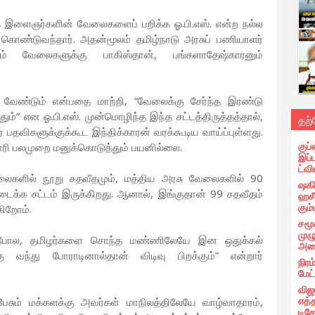
 இளைஞர்களின் வேலைகளைப் பறிக்க ஓ.பி.எஸ். என்ற நல்ல
 கொண்டுவந்தார். அதன்மூலம் தமிழ்நாடு அரசுப் பணியாளர்
ும் வேலைகளுக்கு பாகிஸ்தான், பங்களாதேஷ்காரனும்
க வேண்டும் என்பதை மாற்றி, “வேலைக்கு சேர்ந்த இரண்டு
ம்” என ஓ.பி.எஸ். முன்மொழிந்த இந்த சட்டத்திருத்தத்தால்,
தற
 பதவிகளுக்குக்கூட இந்திக்காரன் வரக்கூடிய வாய்ப்புள்ளது.
குப்
கோரி பலமுறை மனுக்கொடுத்தும் பயனில்லை.
இப்
ட்வி
லைகளில் நூறு சதவீதமும், மத்திய அரசு வேலைகளில் 90
ஷகிப
ைக்க சட்டம் இருக்கிறது. ஆனால், இங்குதான் 99 சதவீதம்
ஹசீ
கும்
கிறோம்.
சமூ
முழ
ய்ததுபோல, தமிழர்களை சொந்த மண்ணிலேயே இன ஒதுக்கல்
அழை
ு வந்து போராடினால்தான் விடிவு பிறக்கும்” என்றார்
நிரம
மேட
விஜ
எத்
ேசும் மக்களக்கு அவர்கள் மாநிலத்திலேயே வாழ்வாதாரம்,
டிக