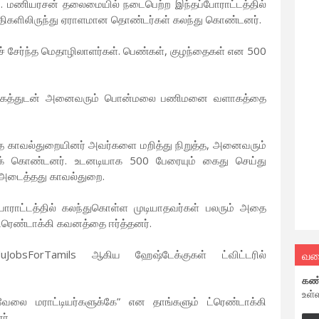
பெ. மணியரசன் தலைமையில் நடைபெற்ற இந்தப்போராட்டத்தில்
குதிகளிலிருந்து ஏராளமான தொண்டர்கள் கலந்து கொண்டனர்.
 சேர்ந்த மெதாழிலாளர்கள். பெண்கள், குழந்தைகள் என 500
ழக்கத்துடன் அனைவரும் பொன்மலை பணிமனை வளாகத்தை
ருந்த காவல்துறையினர் அவர்களை மறித்து நிறுத்த, அனைவரும்
துக் கொண்டனர். உடனடியாக 500 பேரையும் கைது செய்து
் அடைத்தது காவல்துறை.
, போராட்டத்தில் கலந்துகொள்ள முடியாதவர்கள் பலரும் அதை
்ரெண்டாக்கி கவனத்தை ஈர்த்தனர்.
வல
uJobsForTamils ஆகிய ஹேஷ்டேக்குகள் ட்விட்டரில்
கண
உள்
 வேலை மராட்டியர்களுக்கே” என தாங்களும் ட்ரெண்டாக்கி
ர்.